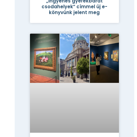
„Ingyenes gyerekbarát
csodahelyek” címmel új e-
könyvünk jelent meg