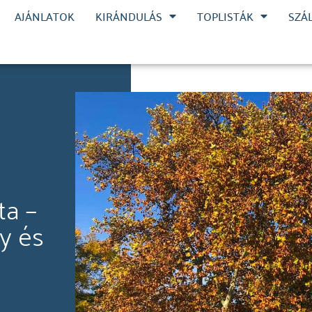
AJÁNLATOK
KIRÁNDULÁS
TOPLISTÁK
SZÁ
ta –
y és