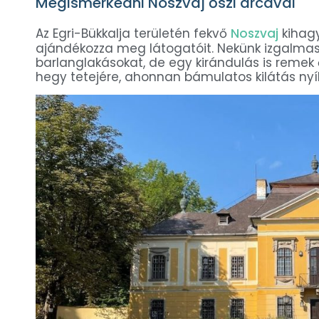
Megismerkedni Noszvaj őszi arcával
Az Egri-Bükkalja területén fekvő
Noszvaj
kihagy
ajándékozza meg látogatóit. Nekünk izgalmas 
barlanglakásokat, de egy kirándulás is reme
hegy tetejére, ahonnan bámulatos kilátás nyílik