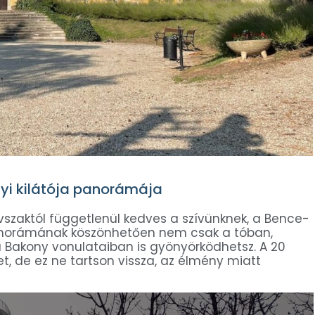
gyi kilátója panorámája
vszaktól függetlenül kedves a szívünknek, a Bence-
rpanorámának köszönhetően nem csak a tóban,
 Bakony vonulataiban is gyönyörködhetsz. A 20
t, de ez ne tartson vissza, az élmény miatt