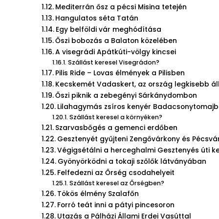
Mediterrán ősz a pécsi Misina tetején
Hangulatos séta Tatán
Egy belföldi vár meghódítása
Őszi bobozás a Balaton közelében
A visegrádi Apátkúti-völgy kincsei
Szállást keresel Visegrádon?
Pilis Ride – Lovas élmények a Pilisben
Kecskemét Vadaskert, az ország legkisebb áll
Őszi piknik a zebegényi Sárkánydombon
Lilahagymás zsíros kenyér Badacsonytomaj
Szállást keresel a környéken?
Szarvasbőgés a gemenci erdőben
Gesztenyét gyűjteni Zengővárkony és Pécsvá
Végigsétálni a herceghalmi Gesztenyés úti k
Gyönyörködni a tokaji szőlők látványában
Felfedezni az Őrség csodahelyeit
Szállást keresel az Őrségben?
Tökös élmény Szalafőn
Forró teát inni a pátyi pincesoron
Utazás a Pálházi Állami Erdei Vasúttal