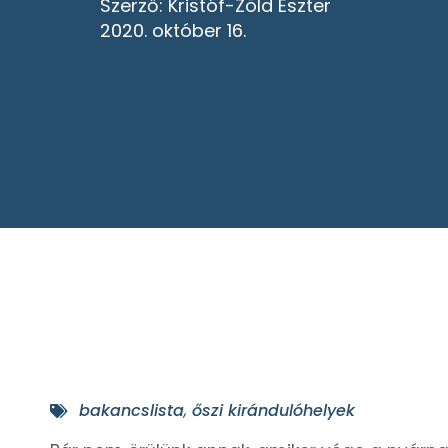
Szerző:
Kristóf-Zöld Eszter
2020. október 16.
bakancslista
,
őszi kirándulóhelyek