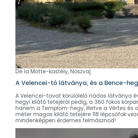
De la Motte-kastély, Noszvaj
A Velencei-tó látványa, és a Bence-he
A Velencei-tavat körülölelő nádas látványa é
hegyi kilátó tetejéről pedig, a 360 fokos kö
hanem a Templom-hegy, illetve a Vértes és a
méter magas kilátó tetejére 118 lépcsőfok veze
mindenképpen érdemes felmásznod!