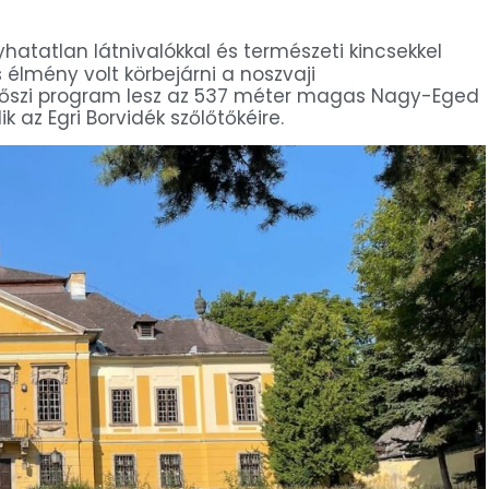
hatatlan látnivalókkal és természeti kincsekkel
élmény volt körbejárni a noszvaji
k őszi program lesz az 537 méter magas Nagy-Eged
 az Egri Borvidék szőlőtőkéire.