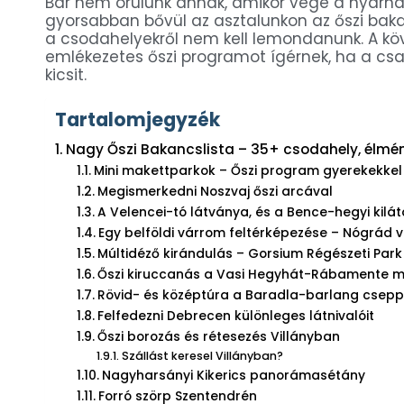
Bár nem örülünk annak, amikor vége a nyárna
gyorsabban bővül az asztalunkon az őszi bakan
a csodahelyekről nem kell lemondanunk. A köv
emlékezetes őszi programot ígérnek, ha a csa
kicsit.
Tartalomjegyzék
Nagy Őszi Bakancslista – 35+ csodahely, élmén
Mini makettparkok – Őszi program gyerekekkel
Megismerkedni Noszvaj őszi arcával
A Velencei-tó látványa, és a Bence-hegyi kil
Egy belföldi várrom feltérképezése – Nógrád 
Múltidéző kirándulás – Gorsium Régészeti Park
Őszi kiruccanás a Vasi Hegyhát-Rábamente m
Rövid- és középtúra a Baradla-barlang csepp
Felfedezni Debrecen különleges látnivalóit
Őszi borozás és rétesezés Villányban
Szállást keresel Villányban?
Nagyharsányi Kikerics panorámasétány
Forró szörp Szentendrén