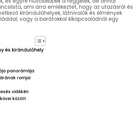
k, és egyre hűvösebbek a reggelek, de annál
cslista, ami arra emlékeztet, hogy az utazásról és
etkező kirándulóhelyek, látnivalók és élmények
láddal, vagy a barátokkal kikapcsolódnál egy
y és kirándulóhely
átója panorámája
várának romjai
esés vidékén
kövei között