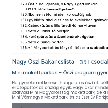
Őszi túra Egerben, a Nagy-Eged lankáin
Szállást keresel Egerben?
Skanzen séta minden korosztálynak
Egy kilátó, ahol a színes falevelekben gyöny
Csónakázás a lillafüredi Hámori-tavon
Séta a Bánki-tó partján
Kerékpározás a Szentendrei-szigeten
Séta a Duna-parton
+ 1 Fényparkok és fénykiállítások a szabadb
Nagy Őszi Bakancslista – 35+ csoda
Mini makettparkok – Őszi program gyer
Ha gyerekekkel keresel hangulatos őszi úti cé
ellátogattok az ország egyik, vagy akár mind
szarvasi Mini Magyarország makettpark, de a 
Mini Vármegye Makettpark, és az Ezer Év Parkj