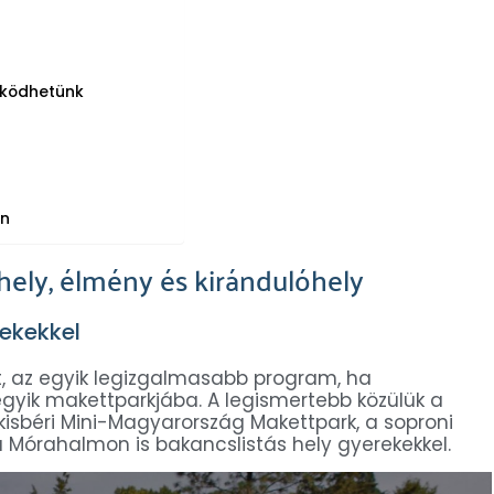
örködhetünk
an
hely, élmény és kirándulóhely
ekekkel
lt, az egyik legizgalmasabb program, ha
egyik makettparkjába. A legismertebb közülük a
kisbéri Mini-Magyarország Makettpark, a soproni
a Mórahalmon is bakancslistás hely gyerekekkel.