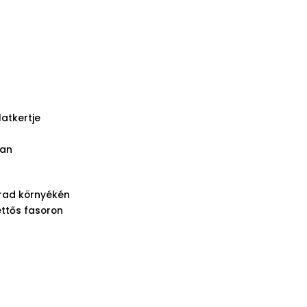
atkertje
ban
rad környékén
ettős fasoron