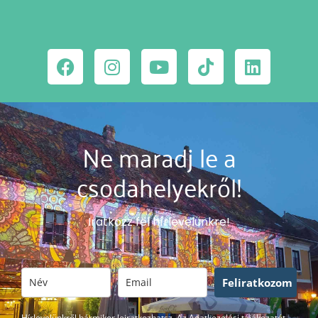
Ne maradj le a
csodahelyekről!
Iratkozz fel hírlevelünkre!
Feliratkozom
Hírlevelünkről bármikor leiratkozhatsz. Az Adatkezelési tájákozatót