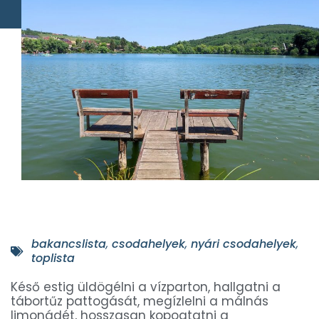
bakancslista
,
csodahelyek
,
nyári csodahelyek
,
toplista
Késő estig üldögélni a vízparton, hallgatni a
tábortűz pattogását, megízlelni a málnás
limonádét, hosszasan kopogtatni a