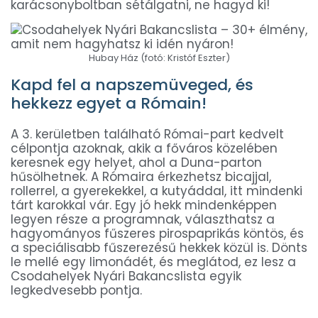
karácsonyboltban sétálgatni, ne hagyd ki!
Hubay Ház (fotó: Kristóf Eszter)
Kapd fel a napszemüveged, és
hekkezz egyet a Rómain!
A 3. kerületben található Római-part kedvelt
célpontja azoknak, akik a főváros közelében
keresnek egy helyet, ahol a Duna-parton
hűsölhetnek. A Rómaira érkezhetsz bicajjal,
rollerrel, a gyerekekkel, a kutyáddal, itt mindenki
tárt karokkal vár. Egy jó hekk mindenképpen
legyen része a programnak, választhatsz a
hagyományos fűszeres pirospaprikás köntös, és
a speciálisabb fűszerezésű hekkek közül is. Dönts
le mellé egy limonádét, és meglátod, ez lesz a
Csodahelyek Nyári Bakancslista egyik
legkedvesebb pontja.