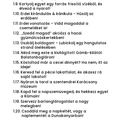
Kortyolj egyet egy forrás frissítő vízéből, és
élvezd a nyarat!
Erdei kirándulás & kánikula – Hűsölj az
erdőben!
Erdei vonatozás – Vidd magaddal a
csemetéket is!
„Szedd magad” akciózz a hazai
gyümölcsöskertekben!
Úszkálj boldogan! – Lubickolj egy hangulatos
strand ölelésében
Nézd meg este a kivilágított Gömb-kilátót
Balatonbogláron!
Kóstoltad már a cecei dinnyét? Ha nem, itt az
ideje!
Keresd fel a pécsi lakatfalat, és akassz rá
saját lakatot!
Nyáron is tarol a szentendrei Karácsony
múzeum
Kapd fel a napszemüveged, és hekkezz egyet
a Rómain!
Szervezz barlanglátogatást a nagy
melegben!
Csodáld meg a napkeltét, vagy a
naplementét a Dunakanyarban!