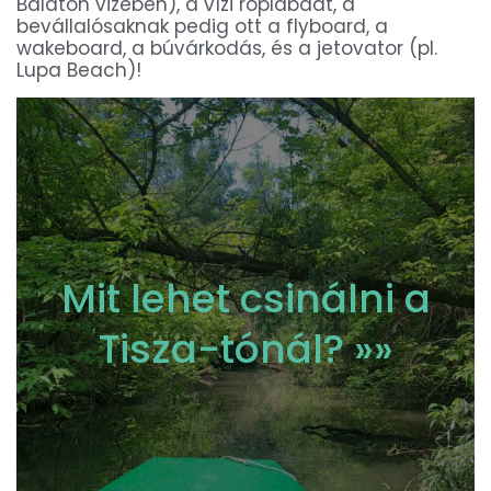
Balaton vizében), a vízi röplabdát, a
bevállalósaknak pedig ott a flyboard, a
wakeboard, a búvárkodás, és a jetovator (pl.
Lupa Beach)!
Mit lehet csinálni a
Tisza-tónál? »»