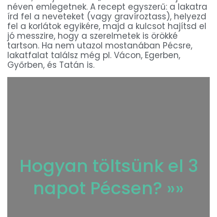
néven emlegetnek. A recept egyszerű: a lakatra
írd fel a neveteket (vagy gravíroztass), helyezd
fel a korlátok egyikére, majd a kulcsot hajítsd el
jó messzire, hogy a szerelmetek is örökké
tartson. Ha nem utazol mostanában Pécsre,
lakatfalat találsz még pl. Vácon, Egerben,
Győrben, és Tatán is.
Hogyan töltsünk el 3
napot Pécsen? »»