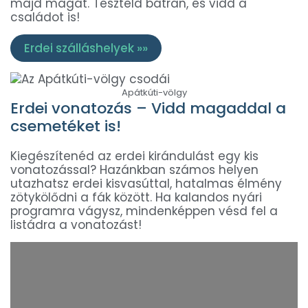
majd magát. Teszteld bátran, és vidd a
családot is!
Erdei szálláshelyek »»
Apátkúti-völgy
Erdei vonatozás – Vidd magaddal a
csemetéket is!
Kiegészítenéd az erdei kirándulást egy kis
vonatozással? Hazánkban számos helyen
utazhatsz erdei kisvasúttal, hatalmas élmény
zötykölődni a fák között. Ha kalandos nyári
programra vágysz, mindenképpen vésd fel a
listádra a vonatozást!