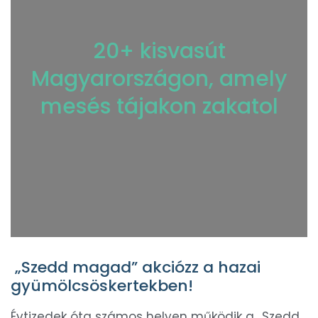
20+ kisvasút
Magyarországon, amely
mesés tájakon zakatol
„Szedd magad” akciózz a hazai
gyümölcsöskertekben!
Évtizedek óta számos helyen működik a „Szedd