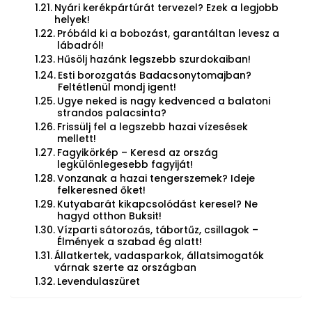
Nyári kerékpártúrát tervezel? Ezek a legjobb
helyek!
Próbáld ki a bobozást, garantáltan levesz a
lábadról!
Hűsölj hazánk legszebb szurdokaiban!
Esti borozgatás Badacsonytomajban?
Feltétlenül mondj igent!
Ugye neked is nagy kedvenced a balatoni
strandos palacsinta?
Frissülj fel a legszebb hazai vízesések
mellett!
Fagyikörkép – Keresd az ország
legkülönlegesebb fagyiját!
Vonzanak a hazai tengerszemek? Ideje
felkeresned őket!
Kutyabarát kikapcsolódást keresel? Ne
hagyd otthon Buksit!
Vízparti sátorozás, tábortűz, csillagok –
Élmények a szabad ég alatt!
Állatkertek, vadasparkok, állatsimogatók
várnak szerte az országban
Levendulaszüret