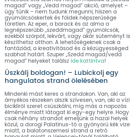
magad” vagy „Vedd magad” akció, amelyet –
úgy tűnik – nem tudunk megunni, hiszen a
gyümölcsöskertek és földek népszerűsége
töretlen. Az eper, a barack és az alma a
legnépszerűbb „szeddmagad” gyümölcsök,
ezekből szörpöt, lekvárt, vagy akár süteményt is
készíthetsz otthon. A lehetőségeknek csak a
fantáziád, a kreativitásod és a kézügyességed
szabhat határt. Szuper „Szedd magad/vedd
magad” helyeket találsz
ide kattintva
!
Úszkálj boldogan! – Lubickolj egy
hangulatos strand ölelésében
Mindenki mást keres a strandokon. Van, aki az
árnyékos részeken alszik szívesen, van, aki a vízi
bicikliről szeret csúszkálni, míg más a napozás
élménye miatt látogat ki egy-egy helyre. Hogy
csak néhány strandot emeljünk a hazai helyek
közül, a dorogi Palatinus-tó a gyönyörű kék vize
miatt, a balatonszemesi strand a retró
hangulat miatt, a Velencei-tónál található