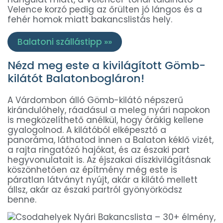
Velence korzó pedig az őrülten jó lángos és a
fehér homok miatt bakancslistás hely.
Balatoni szállástipp »»
Nézd meg este a kivilágított Gömb-
kilátót Balatonbogláron!
A Várdombon álló Gömb-kilátó népszerű
kirándulóhely, ráadásul a meleg nyári napokon
is megközelíthető anélkül, hogy órákig kellene
gyalogolnod. A kilátóból elképesztő a
panoráma, láthatod innen a Balaton kéklő vizét,
a rajta ringatózó hajókat, és az északi part
hegyvonulatait is. Az éjszakai díszkivilágításnak
köszönhetően az építmény még este is
páratlan látványt nyújt, akár a kilátó mellett
állsz, akár az északi partról gyönyörködsz
benne.