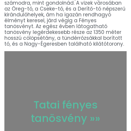
számodra, mint gondolnád. A vizek városában
az Öreg-tó, a Cseke-tó, és a Derítő-tó népszerű
kirándulóhelyek, ám ha igazán rendhagyó
élményt keresel, járd végig a Fényes
tanösvényt. Az egész évben látogatható
tanösvény legérdekesebb része az 1350 méter
hosszú cölöpsétány, a tündérrózsákkal borított
tó, és a Nagy-Égeresben található kilátótorony.
Tatai fényes
tanösvény »»