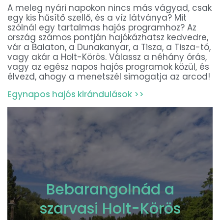
A meleg nyári napokon nincs más vágyad, csak
egy kis hűsítő szellő, és a víz látványa? Mit
szólnál egy tartalmas hajós programhoz? Az
ország számos pontján hajókázhatsz kedvedre,
vár a Balaton, a Dunakanyar, a Tisza, a Tisza-tó,
vagy akár a Holt-Körös. Válassz a néhány órás,
vagy az egész napos hajós programok közül, és
élvezd, ahogy a menetszél simogatja az arcod!
Egynapos hajós kirándulások >>
Bebarangolnád a
szarvasi Holt-Körös