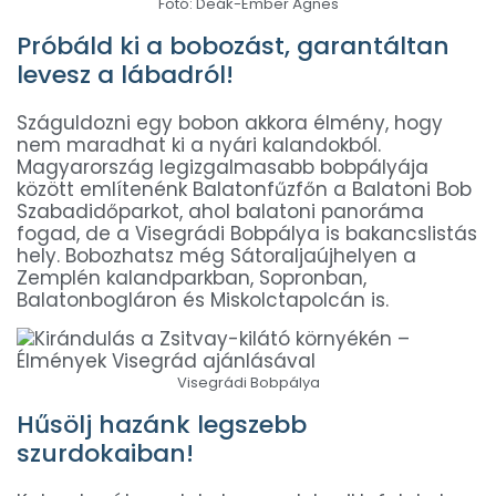
Fotó: Deák-Ember Ágnes
Próbáld ki a bobozást, garantáltan
levesz a lábadról!
Száguldozni egy bobon akkora élmény, hogy
nem maradhat ki a nyári kalandokból.
Magyarország legizgalmasabb bobpályája
között említenénk Balatonfűzfőn a Balatoni Bob
Szabadidőparkot, ahol balatoni panoráma
fogad, de a Visegrádi Bobpálya is bakancslistás
hely. Bobozhatsz még Sátoraljaújhelyen a
Zemplén kalandparkban, Sopronban,
Balatonbogláron és Miskolctapolcán is.
Visegrádi Bobpálya
Hűsölj hazánk legszebb
szurdokaiban!