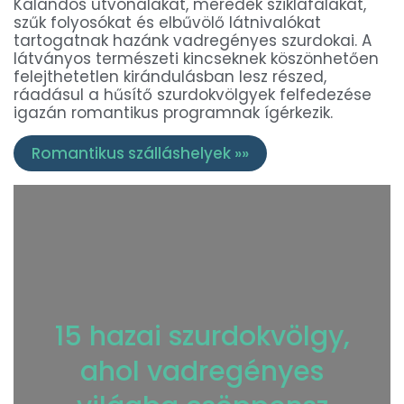
Kalandos útvonalakat, meredek sziklafalakat,
szűk folyosókat és elbűvölő látnivalókat
tartogatnak hazánk vadregényes szurdokai. A
látványos természeti kincseknek köszönhetően
felejthetetlen kirándulásban lesz részed,
ráadásul a hűsítő szurdokvölgyek felfedezése
igazán romantikus programnak ígérkezik.
Romantikus szálláshelyek »»
15 hazai szurdokvölgy,
ahol vadregényes