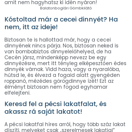
Balatonboglári Gömbkilátó
Kóstoltad már a cecei dinnyét? Ha
nem, itt az ideje!
Biztosan te is hallottad már, hogy a cecei
dinnyének nincs párja. Nos, biztosan neked is
van bombabiztos dinnyelelőhelyed, de ha
Cecén jársz, mindenképp nevezz be egy
dinnyézésre, mert itt tényleg elképesztően édes
dinnyék várnak. Vidd haza, vagy a nyaralóba,
hűtsd le, és élvezd a fogaid alatt gyengéden
roppanó, mézédes görögdinnye ízét! Ezt az
élményt biztosan nem fogod egyhamar
elfelejteni.
Keresd fel a pécsi lakatfalat, és
akassz rá saját lakatot!
A pécsi lakatfal híres arról, hogy több száz lakat
díszíti, melyeket csak „szerelmesek lakatjai”