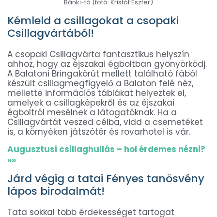
Bánki-tó (fotó: Kristóf Eszter)
Kémleld a csillagokat a csopaki
Csillagvártából!
A csopaki Csillagvárta fantasztikus helyszín
ahhoz, hogy az éjszakai égboltban gyönyörködj.
A Balatoni Bringakörút mellett található fából
készült csillagmegfigyelő a Balaton felé néz,
mellette információs táblákat helyeztek el,
amelyek a csillagképekről és az éjszakai
égboltról mesélnek a látogatóknak. Ha a
Csillagvártát veszed célba, vidd a csemetéket
is, a környéken játszótér és rovarhotel is vár.
Augusztusi csillaghullás – hol érdemes nézni?
»»
Járd végig a tatai Fényes tanösvény
lápos birodalmát!
Tata sokkal több érdekességet tartogat