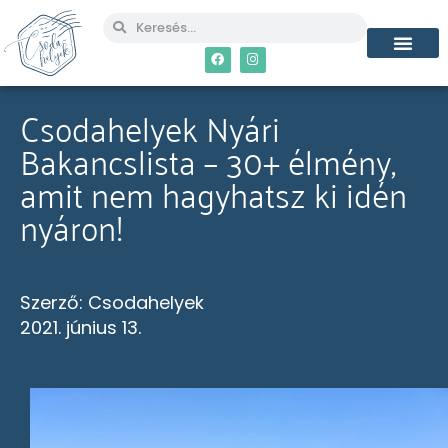
MÉG TÖBB CSO
Csodahelyek Nyári
Bakancslista – 30+ élmény,
amit nem hagyhatsz ki idén
nyáron!
Szerző:
Csodahelyek
2021. június 13.