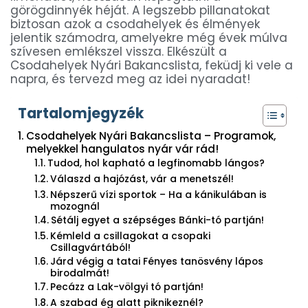
görögdinnyék héját. A legszebb pillanatokat
biztosan azok a csodahelyek és élmények
jelentik számodra, amelyekre még évek múlva
szívesen emlékszel vissza. Elkészült a
Csodahelyek Nyári Bakancslista, feküdj ki vele a
napra, és tervezd meg az idei nyaradat!
Tartalomjegyzék
Csodahelyek Nyári Bakancslista – Programok,
melyekkel hangulatos nyár vár rád!
Tudod, hol kapható a legfinomabb lángos?
Válaszd a hajózást, vár a menetszél!
Népszerű vízi sportok – Ha a kánikulában is
mozognál
Sétálj egyet a szépséges Bánki-tó partján!
Kémleld a csillagokat a csopaki
Csillagvártából!
Járd végig a tatai Fényes tanösvény lápos
birodalmát!
Pecázz a Lak-völgyi tó partján!
A szabad ég alatt piknikeznél?