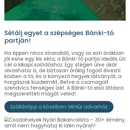
Sétálj egyet a szépséges Bánki-tó
partján!
Ha éppen nincs strandidő, vagy az esti órákban
jól esne egy kis séta, a Bánki-tó partja ideális úti
cél a kikapcsolódáshoz. Egy stégen ülve akár
olvashatsz is, de biztosan órákig fogod élvezni
közben a tó, és a környező hegyek látványát, a
horgászok küzdelmét, illetve a csomagolt
szendvics fenséges ízét. A Bánki-tó első látásra
megszeretteti magát veled!
Szállástipp a közelben: Miniúr Udvarház