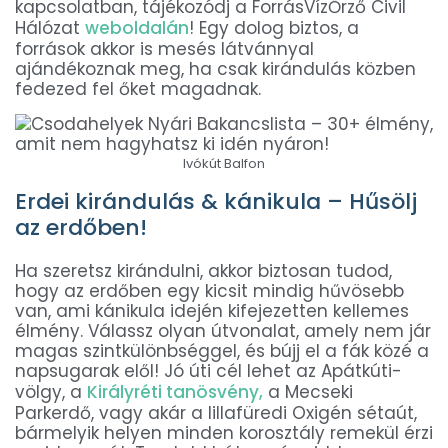
kapcsolatban, tájékozódj a ForrásVízŐrző Civil
Hálózat
weboldalán
! Egy dolog biztos, a
források akkor is mesés látvánnyal
ajándékoznak meg, ha csak kirándulás közben
fedezed fel őket magadnak.
Ivókút Balfon
Erdei kirándulás & kánikula – Hűsölj
az erdőben!
Ha szeretsz kirándulni, akkor biztosan tudod,
hogy az erdőben egy kicsit mindig hűvösebb
van, ami kánikula idején kifejezetten kellemes
élmény. Válassz olyan útvonalat, amely nem jár
magas szintkülönbséggel, és bújj el a fák közé a
napsugarak elől! Jó úti cél lehet az Apátkúti-
völgy, a
Királyréti tanösvény,
a Mecseki
Parkerdő, vagy akár a lillafüredi Oxigén sétaút,
bármelyik helyen minden korosztály remekül érzi