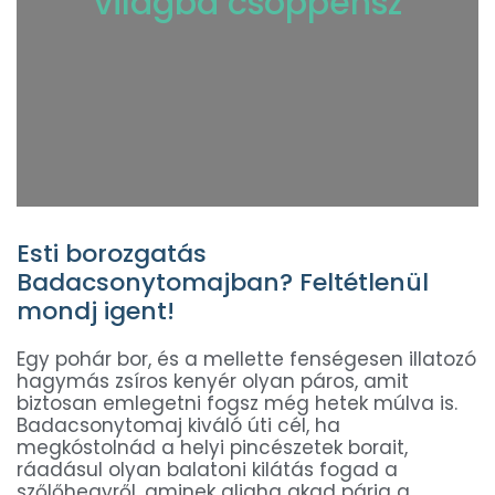
világba csöppensz
Esti borozgatás
Badacsonytomajban? Feltétlenül
mondj igent!
Egy pohár bor, és a mellette fenségesen illatozó
hagymás zsíros kenyér olyan páros, amit
biztosan emlegetni fogsz még hetek múlva is.
Badacsonytomaj kiváló úti cél, ha
megkóstolnád a helyi pincészetek borait,
ráadásul olyan balatoni kilátás fogad a
szőlőhegyről, aminek aligha akad párja a