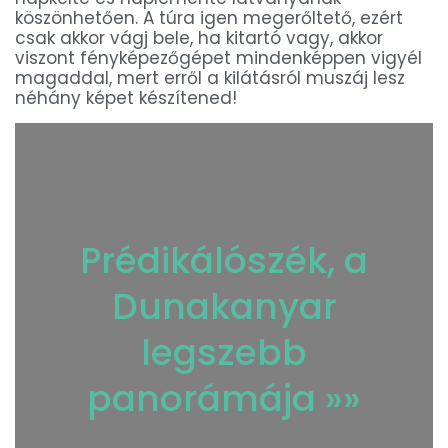
köszönhetően. A túra igen megerőltető, ezért
csak akkor vágj bele, ha kitartó vagy, akkor
viszont fényképezőgépet mindenképpen vigyél
magaddal, mert erről a kilátásról muszáj lesz
néhány képet készítened!
Prédikálószék, a
Dunakanyar
legszebb
panorámája »»