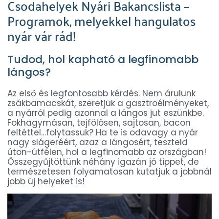
Csodahelyek Nyári Bakancslista –
Programok, melyekkel hangulatos
nyár vár rád!
Tudod, hol kapható a legfinomabb
lángos?
Az első és legfontosabb kérdés. Nem árulunk
zsákbamacskát, szeretjük a gasztroélményeket,
a nyárról pedig azonnal a lángos jut eszünkbe.
Fokhagymásan, tejfölösen, sajtosan, bacon
feltéttel…folytassuk? Ha te is odavagy a nyár
nagy slágeréért, azaz a lángosért, teszteld
úton-útfélen, hol a legfinomabb az országban!
Összegyűjtöttünk néhány igazán jó tippet, de
természetesen folyamatosan kutatjuk a jobbnál
jobb új helyeket is!