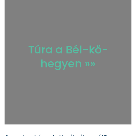
Túra a Bél-kő-
hegyen »»