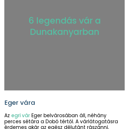
6 legendás vár a
Dunakanyarban
Eger vára
Az
egri vár
Eger belvárosában áll, néhány
perces sétára a Dobó tértől. A várlátogatásra
érdemes akár az egész délutánt rászánni,