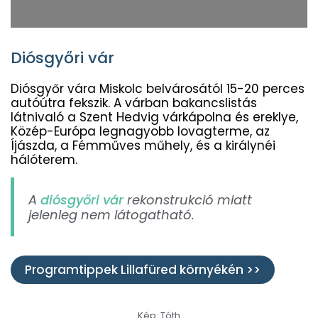
Diósgyőri vár
Diósgyőr vára Miskolc belvárosától 15-20 perces
autóútra fekszik. A várban bakancslistás
látnivaló a Szent Hedvig várkápolna és ereklye,
Közép-Európa legnagyobb lovagterme, az
Íjászda, a Fémműves műhely, és a királynéi
hálóterem.
A
diósgyőri vár
rekonstrukció miatt
jelenleg nem látogatható.
Programtippek Lillafüred környékén >>
Kép: Tóth