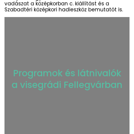
vadászat a középkorban c. kiállítást és a
Szabadtéri középkori hadieszköz bemutató
t is.
Programok és látnivalók
a visegrádi Fellegvárban