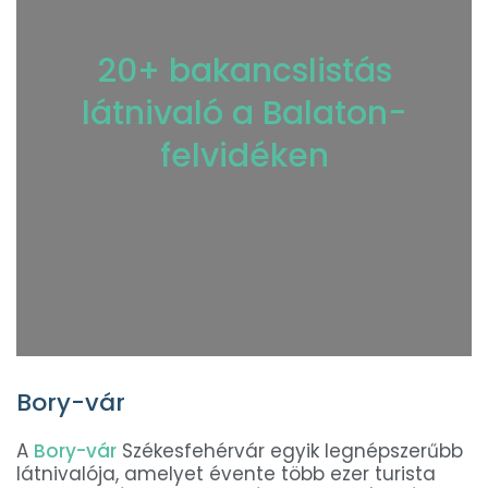
20+ bakancslistás
látnivaló a Balaton-
felvidéken
Bory-vár
A
Bory-vár
Székesfehérvár egyik legnépszerűbb
látnivalója, amelyet évente több ezer turista