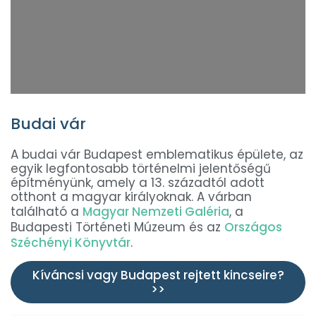
Budai vár
A budai vár Budapest emblematikus épülete, az
egyik legfontosabb történelmi jelentőségű
építményünk, amely a 13. századtól adott
otthont a magyar királyoknak. A várban
található a
Magyar Nemzeti Galéria
, a
Budapesti Történeti Múzeum és az
Országos
Széchényi Könyvtár
.
Kíváncsi vagy Budapest rejtett kincseire?
>>