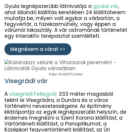
Gyula legnépszerűbb látnivalója a
gyulai vár
,
ahol állandó kiállítás keretében 24 kiállítóterem
mutatja be, milyen volt egykor a várbörtön, a
fegyvertár, a fazekasműhely, vagy éppen a
várúrnői lakosztály. A vár ostromának történetét
egy interaktív terepasztal szemlélteti.
Megnézem a várat >>
Kép: Kristóf Eszter
Visegrádi vár
A
visegrádi Fellegvár
333 méter magasból
tekint le Visegrádra, a Dunára és a város
történelmi nevezetességeire. Az építmény
kilátópontja az egyik legnépszerűbb helyszín, de
érdemes megnézni a
Szent Korona kiállítást, a
Vártörténeti kiállítást, a Panoptikumot, a
Középkori fegyvertörténeti kiállítást, az Úri