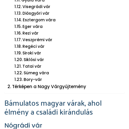
Gyula vára
Visegrádi vár
Diósgyőri vár
Esztergom vára
Eger vára
Rezi vár
Veszprémi vár
Regéci vár
Siroki vár
Siklósi vár
Tatai vár
Sümeg vára
Bory-vár
Térképen a Nagy Várgyűjtemény
Bámulatos magyar várak, ahol
élmény a családi kirándulás
Nógrádi vár