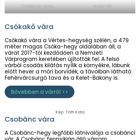
Habsburg-kapu
Budai vár
Csókakő vára
Csókakő vára a Vértes-hegység szélén, a 479
méter magas Csóka-hegy oldalában áll, a
várat 2017-től kezdődően a Nemzeti
Várprogram keretében újították fel. A felső
várból csodás kilátás nyílik a környékre, lábunk
előtt hever a móri borvidék, a távolban látható
Fehérvárcsurgó tava és a Kelet-Bakony is.
Bővebben a várról >>
Kép: Tóth Kata
Csobánc vára
A Csobánc-hegy legfőbb látnivalója a csobánci
vár. A Csobánc fennsíkján álló várrom