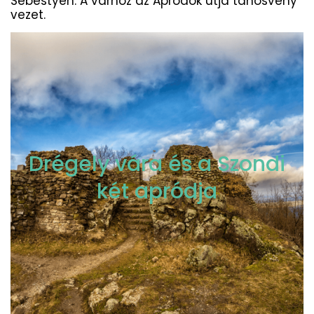
Sebestyén. A várhoz az Apródok útja tanösvény
vezet.
Drégely vára és a Szondi
két apródja