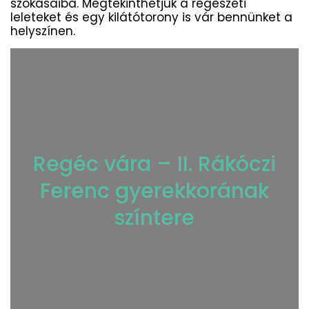
szokásaiba. Megtekinthetjük a régészeti
leleteket és egy kilátótorony is vár bennünket a
helyszínen.
Regéc vára – II. Rákóczi
Ferenc gyerekkorának
színtere