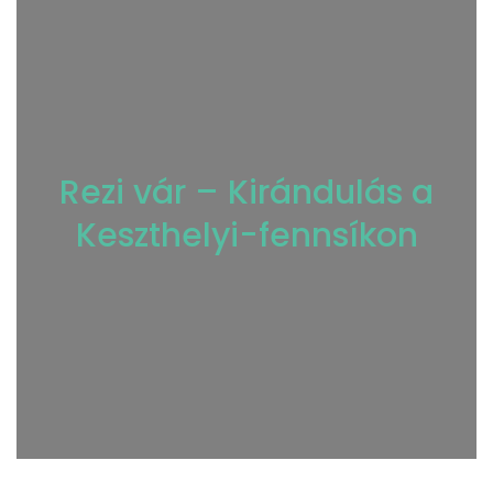
Rezi vár – Kirándulás a
Keszthelyi-fennsíkon