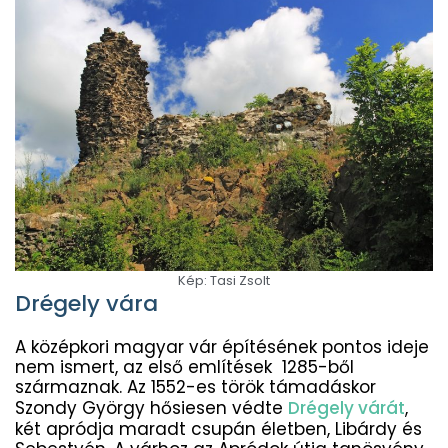
Kép: Tasi Zsolt
Drégely vára
A középkori magyar vár építésének pontos ideje
nem ismert, az első említések 1285-ből
származnak. Az 1552-es török támadáskor
Szondy György hősiesen védte
Drégely várát
,
két apródja maradt csupán életben, Libárdy és