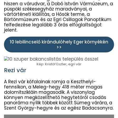
hiszen a várudvar, a Dobó István Vármúzeum, a
püspöki székesegyház maradványai, a
vártörténeti kiállítás, a Hősök terme, a
Börtönmúzeum és az Egri Csillagok Panoptikum
felfedezése legalább 3 órás elfoglaltságot
jelent.
10 lebilincselő kirándulóhely Eger környékén
>>
Kép: Kristóf Eszter, egri vár
Rezi vár
A Rezi vár kőfalainak romja a Keszthelyi-
fennsíkon, a Meleg-hegy 418 méter magas
dolomitszikláin magasodik. A viszonylag
könnyen megközelíthető hegytetőről csodás
panoráma nyílik többek között Sümeg várára, a
Szent György-hegyre és az egész Badacsonyra.