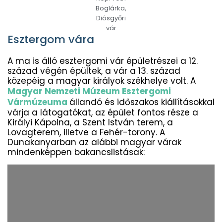
Boglárka,
Diósgyőri
vár
Esztergom vára
A ma is álló esztergomi vár épületrészei a 12.
század végén épültek, a vár a 13. század
közepéig a magyar királyok székhelye volt. A
Magyar Nemzeti Múzeum Esztergomi
Vármúzeuma
állandó és időszakos kiállításokkal
várja a látogatókat, az épület fontos része a
Királyi Kápolna, a Szent István terem, a
Lovagterem, illetve a Fehér-torony. A
Dunakanyarban az alábbi magyar várak
mindenképpen bakancslistásak: