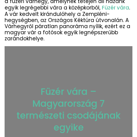
a füzéri várhegy, amelynek tetején áll hazánk
egyik legrégebbi vára a középkorból,
Füzér vára
.
A vár kedvelt kirándulóhely a Zempléni-
hegységben, az Országos Kéktúra útvonalán. A
Várhegyről páratlan panoráma nyílik, ezért ez a
magyar vár a fotósok egyik legnépszerűbb
zarándokhelye.
Füzér vára –
Magyarország 7
természeti csodájának
egyike