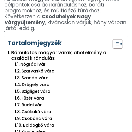
célpontok családi kiránduláshoz, baráti
programokhoz, és múltidéző túrákhoz.
Következzen a
Csodahelyek Nagy
Várgyűjtemény
, kíváncsian várjuk, hány várban
jártál eddig.
Tartalomjegyzék
Bámulatos magyar várak, ahol élmény a
családi kirándulás
Nógrádi vár
Szarvaskő vára
Szanda vára
Drégely vára
Szigliget vára
Füzér vára
Budai vár
Csókakő vára
Csobánc vára
Boldogkő vára