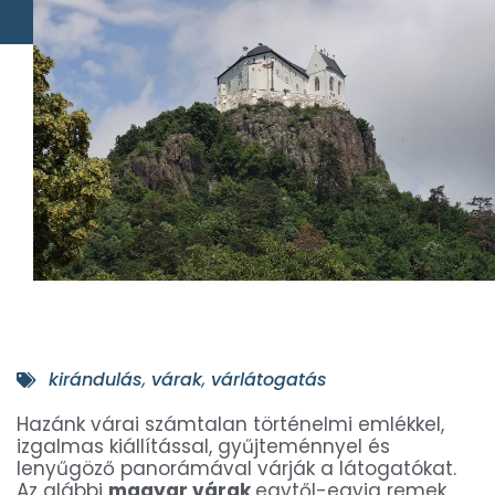
kirándulás
,
várak
,
várlátogatás
Hazánk várai számtalan történelmi emlékkel,
izgalmas kiállítással, gyűjteménnyel és
lenyűgöző panorámával várják a látogatókat.
Az alábbi
magyar várak
egytől-egyig remek