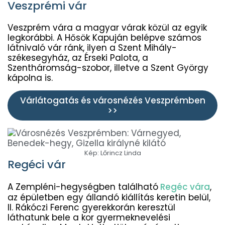
Veszprémi vár
Veszprém vára a magyar várak közül az egyik
legkorábbi. A Hősök Kapuján belépve számos
látnivaló vár ránk, ilyen a Szent Mihály-
székesegyház, az Érseki Palota, a
Szentháromság-szobor, illetve a Szent György
kápolna is.
Várlátogatás és városnézés Veszprémben
>>
Kép: Lőrincz Linda
Regéci vár
A Zempléni-hegységben található
Regéc vára
,
az épületben egy állandó kiállítás keretin belül,
II. Rákóczi Ferenc gyerekkorán keresztül
láthatunk bele a kor gyermeknevelési