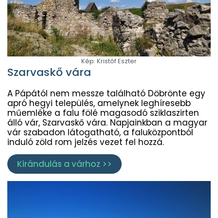
Kép: Kristóf Eszter
Szarvaskő vára
A Pápától nem messze található Döbrönte egy
apró hegyi település, amelynek leghíresebb
műemléke a falu fölé magasodó sziklaszirten
álló vár, Szarvaskő vára. Napjainkban a magyar
vár szabadon látogatható, a faluközpontból
induló zöld rom jelzés vezet fel hozzá.
Kirándulás a várhoz >>