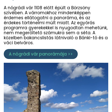
A nógrádi vár 1108 előtt épült a Börzsöny
szívében. A várromokhoz mindenképpen
érdemes ellátogatni a panoráma, és az
érdekes történelmi múlt miatt. Az egyórás
programra gyerekekkel is nyugodtan mehetünk,
nem megerőltető számukra sem a séta. A
közelben bakancslistás látnivaló a Bánki-tó és a
váci belváros.
A nógrádi vár panorámája >>