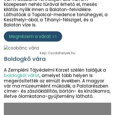
közepesen nehéz túrával érhető el, mesés
kilátás nyílik innen a Balaton-felvidékre.
Láthatóak a Tapolcai-medence tanúhegyei, a
Keszthelyi-öböl, a Tihanyi-félsziget, és a
Balaton vize is.
Megnézem a várat >>
Kép: Csodahelyek.hu
Boldogkő vára
A Zempléni Tájvédelmi Körzet szélén találjuk a
boldogkői várat
, amelyet több helyen is
megerősítették az elmúlt években. A magyar
vár ma múzeumként működik, a Palotarészben
címer- és zászlókiállítás, börtön- és kínzókamra,
illetve ólomkatona-gyűjtemény látható.