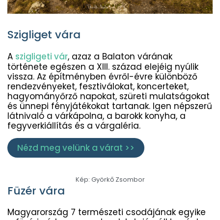
Szigliget vára
A
szigligeti vár
, azaz a Balaton várának
története egészen a XIII. század elejéig nyúlik
vissza. Az építményben évről-évre különböző
rendezvényeket, fesztiválokat, koncerteket,
hagyományőrző napokat, szüreti mulatságokat
és ünnepi fényjátékokat tartanak. Igen népszerű
látnivaló a
várkápolna, a barokk konyha, a
fegyverkiállítás és a várgaléria
.
Nézd meg velünk a várat >>
Kép: Györkő Zsombor
Füzér vára
Magyarország 7 természeti csodájának egyike