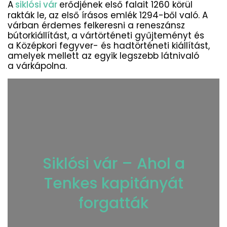
A
siklósi vár
erődjének első falait 1260 körül
rakták le, az első írásos emlék 1294-ből való. A
várban érdemes felkeresni a reneszánsz
bútorkiállítást, a vártörténeti gyűjteményt és
a Középkori fegyver- és hadtörténeti kiállítást,
amelyek mellett az egyik legszebb látnivaló
a várkápolna.
Siklósi vár – Ahol a
Tenkes kapitányát
forgatták