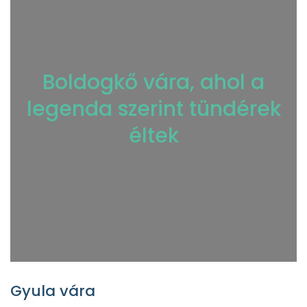
Boldogkő vára, ahol a
legenda szerint tündérek
éltek
Gyula vára