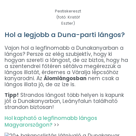
Pestiskereszt
(fotó: Kristóf
Eszter)
Hol a legjobb a Duna-parti lángos?
Vajon hol a legfinomabb a Dunakanyarban a
lángos? Persze az elég szubjektív, hogy ki
hogyan szereti a lángost, de az biztos, hogy ha
a szentendrei főtéren sétálva megérezzük a
lángos illatát, érdemes a Váralja lépcsőhöz
kanyarodni. Az
Álomlángosban
nem csak a
lángos illata jó, de az íze is.
Tipp!
Strandos lángost több helyen is kapunk
jót a Dunakanyarban, Leányfalun található
strandon biztosan!
Hol kapható a legfinomabb lángos
Magyarországon?
>>