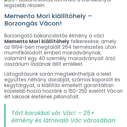
Memento Mori kiállítóhely –
Borzongás Vácon!
Borzongató bakancslistás élmény a váci
Memento Mori kiállítóhely
felkeresése, amely
az 1994-ben megtalált 264 természetes úton
mumifikálódott emberi maradványnak,
valamint egy 40 személy maradványait őrző
osszárium ládának állít emléket.
Látogatásunk során megtekinthetjük a lelet
együttes néhány darabját, számos koporsót és
kegytárgyat, a kiállítás emellett garantáltan
közelebb hozza hozzánk a 150-250 ezelőtt Vácon
élt lakosok életének pillanatait.
Tárt karokkal vár Vác! – 25+
élmény és látnivaló Vác városában