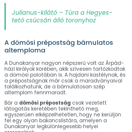
Julianus-kilátó – Túra a Hegyes-
tető csúcsán álló toronyhoz
A dömösi prépostság bámulatos
altemploma
A Dunakanyar nagyon népszerű volt az Árpád-
házi királyok körében, akik szívesen tartózkodtak
a dömösi palotában is. A hajdani kastélynak, és
a prépostságnak már csak a maradványaival
találkozhatunk, de a bámulatosan szép
altemplom fennmaradt.
Bár a
dömösi prépostság
csak vezetett
látogatás keretében tekinthető meg,
egyszerűen elképzelhetetlen, hogy ne kerüljön
fel egy olyan bakancslistára, amelyen a
Dunakanyar legkülönlegesebb helyei