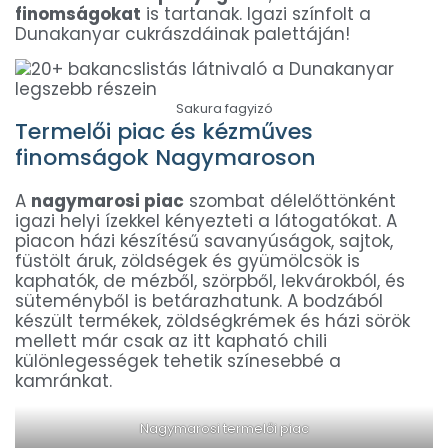
finomságokat
is tartanak. Igazi színfolt a
Dunakanyar cukrászdáinak palettáján!
Sakura fagyizó
Termelői piac és kézműves
finomságok Nagymaroson
A
nagymarosi piac
szombat délelőttönként
igazi helyi ízekkel kényezteti a látogatókat. A
piacon házi készítésű savanyúságok, sajtok,
füstölt áruk, zöldségek és gyümölcsök is
kaphatók, de mézből, szörpből, lekvárokból, és
süteményből is betárazhatunk. A bodzából
készült termékek, zöldségkrémek és házi sörök
mellett már csak az itt kapható chili
különlegességek tehetik színesebbé a
kamránkat.
Nagymarosi termelői piac