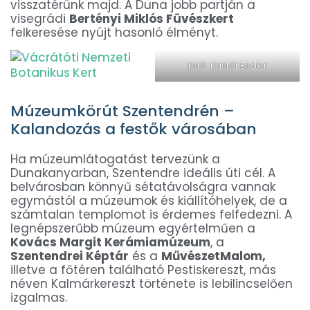
visszatérünk majd. A Duna jobb partján a
visegrádi
Bertényi Miklós Füvészkert
felkeresése nyújt hasonló élményt.
fotó: Kristóf Eszter
Múzeumkörút Szentendrén –
Kalandozás a festők városában
Ha múzeumlátogatást tervezünk a
Dunakanyarban, Szentendre ideális úti cél. A
belvárosban könnyű sétatávolságra vannak
egymástól a múzeumok és kiállítóhelyek, de a
számtalan templomot is érdemes felfedezni. A
legnépszerűbb múzeum egyértelműen a
Kovács Margit Kerámiamúzeum
, a
Szentendrei Képtár
és a
MűvészetMalom,
illetve a főtéren található Pestiskereszt, más
néven Kalmárkereszt története is lebilincselően
izgalmas.