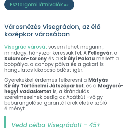
Esztergomi látnivalók »»
Városnézés Visegrádon, az élő
középkor városában
Visegrád városát
sosem lehet megunni,
mindegy, hányszor keressük fel. A
Fellegvár
, a
Salamon-torony
és a
Királyi Palota
mellett a
bobpálya, a canopy pálya és a gokart is
hangulatos kikapcsolódást ígér.
Gyerekekkel érdemes felkeresni a
Mátyás
Király Történelmi Játszóparkot
, és a
Mogyoró-
hegyi Vadaskertet
is, a kirándulás
szerelmeseinek pedig az Apátkúti-völgy
bebarangolása garantál örök életre szóló
élményt.
Vedd célba Visegrádot! – 45+