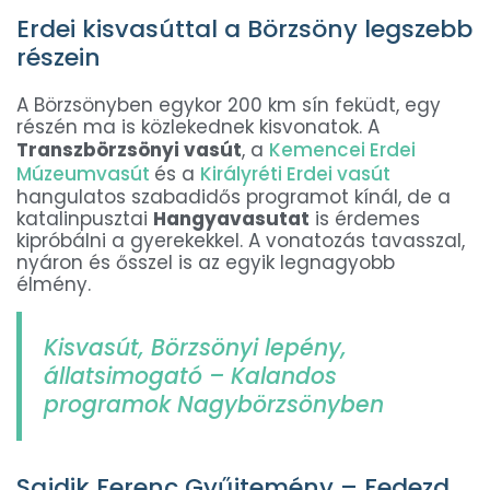
Erdei kisvasúttal a Börzsöny legszebb
részein
A Börzsönyben egykor 200 km sín feküdt, egy
részén ma is közlekednek kisvonatok. A
Transzbörzsönyi vasút
, a
Kemencei Erdei
Múzeumvasút
és a
Királyréti Erdei vasút
hangulatos szabadidős programot kínál, de a
katalinpusztai
Hangyavasutat
is érdemes
kipróbálni a gyerekekkel. A vonatozás tavasszal,
nyáron és ősszel is az egyik legnagyobb
élmény.
Kisvasút, Börzsönyi lepény,
állatsimogató – Kalandos
programok Nagybörzsönyben
Sajdik Ferenc Gyűjtemény – Fedezd