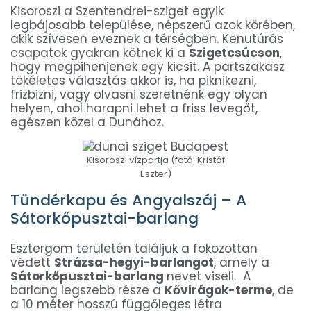
Kisoroszi a Szentendrei-sziget egyik
legbájosabb települése, népszerű azok körében,
akik szívesen eveznek a térségben. Kenutúrás
csapatok gyakran kötnek ki a
Szigetcsúcson
,
hogy megpihenjenek egy kicsit. A partszakasz
tökéletes választás akkor is, ha piknikezni,
frizbizni, vagy olvasni szeretnénk egy olyan
helyen, ahol harapni lehet a friss levegőt,
egészen közel a Dunához.
Kisoroszi vízpartja (fotó: Kristóf
Eszter)
Tündérkapu és Angyalszáj – A
Sátorkőpusztai-barlang
Esztergom területén találjuk a fokozottan
védett
Strázsa-hegyi-barlangot
, amely a
Sátorkőpusztai-barlang
nevet viseli. A
barlang legszebb része a
Kővirágok-terme
, de
a 10 méter hosszú függőleges létra