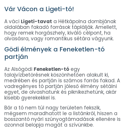
Vár Vácon a Ligeti-tó!
A váci
Ligeti-tavat
a Hétkápolna dombjának
oldalában fakadó források táplálják. Amellett,
hogy remek horgászhely, kiváló célpont, ha
olvasásra, vagy romantikus sétára vágyunk.
Gödi élmények a Feneketlen-tó
partján
Az Alsógödi
Feneketlen-tó
egy
talajvízbetörésnek köszönhetően alakult ki,
medrében és partján is számos forrás fakad. A
vadregényes tó partján jóleső élmény sétálni
egyet, de olvashatunk és piknikezhetünk, akár
kisebb gyerekekkel is.
Bár a tó nem túl nagy területen fekszik,
mégsem maradhatott le a listánkról, hiszen a
bosszantó nyári szúnyogtámadások ellenére is
azonnal belopja magát a szívünkbe.