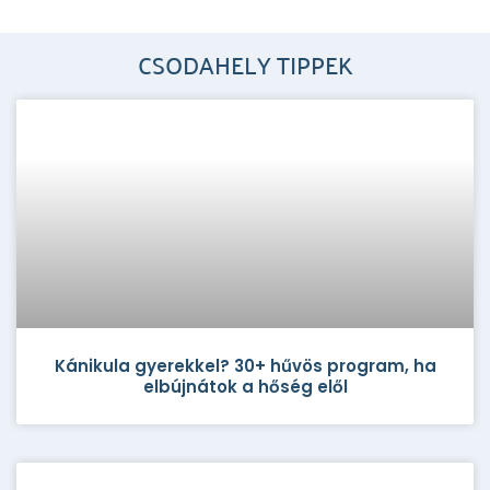
CSODAHELY TIPPEK
Kánikula gyerekkel? 30+ hűvös program, ha
elbújnátok a hőség elől