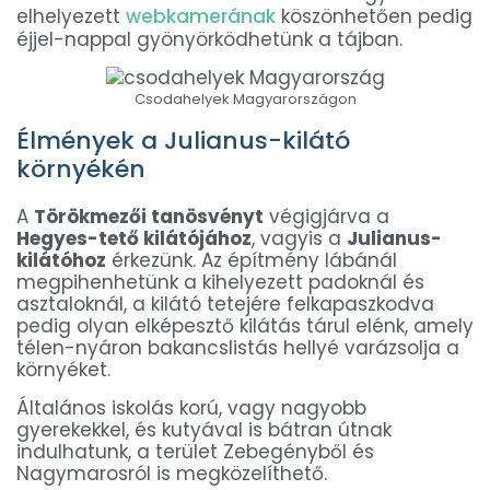
elhelyezett
webkamerának
köszönhetően pedig
éjjel-nappal gyönyörködhetünk a tájban.
Csodahelyek Magyarországon
Élmények a Julianus-kilátó
környékén
A
Törökmezői tanösvényt
végigjárva a
Hegyes-tető kilátójához
, vagyis a
Julianus-
kilátóhoz
érkezünk. Az építmény lábánál
megpihenhetünk a kihelyezett padoknál és
asztaloknál, a kilátó tetejére felkapaszkodva
pedig olyan elképesztő kilátás tárul elénk, amely
télen-nyáron bakancslistás hellyé varázsolja a
környéket.
Általános iskolás korú, vagy nagyobb
gyerekekkel, és kutyával is bátran útnak
indulhatunk, a terület Zebegényből és
Nagymarosról is megközelíthető.