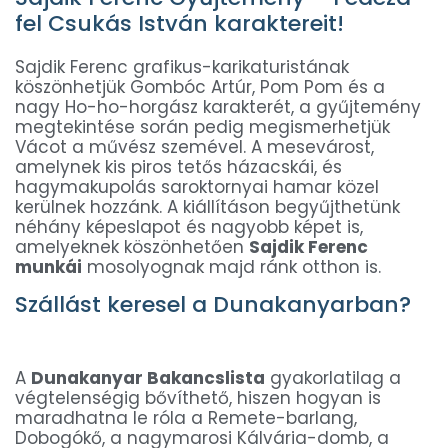
fel Csukás István karaktereit!
Sajdik Ferenc grafikus-karikaturistának
köszönhetjük Gombóc Artúr, Pom Pom és a
nagy Ho-ho-horgász karakterét, a gyűjtemény
megtekintése során pedig megismerhetjük
Vácot a művész szemével. A mesevárost,
amelynek kis piros tetős házacskái, és
hagymakupolás saroktornyai hamar közel
kerülnek hozzánk. A kiállításon begyűjthetünk
néhány képeslapot és nagyobb képet is,
amelyeknek köszönhetően
Sajdik Ferenc
munkái
mosolyognak majd ránk otthon is.
Szállást keresel a Dunakanyarban?
A
Dunakanyar Bakancslista
gyakorlatilag a
végtelenségig bővíthető, hiszen hogyan is
maradhatna le róla a Remete-barlang,
Dobogókő, a nagymarosi Kálvária-domb, a