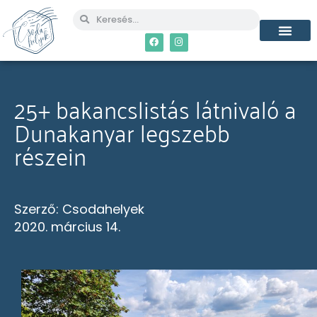
MÉG TÖBB CSO
25+ bakancslistás látnivaló a
Dunakanyar legszebb
részein
Szerző:
Csodahelyek
2020. március 14.