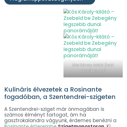
Kós Károly-kilátó (fotó:
Kristóf Eszter)
Kulináris élvezetek a Rosinante
fogadóban, a Szentendrei-szigeten
A Szentendrei-sziget már önmagában is
számos élményt tartogat, ám ha
gasztrokalandra vágyunk, érdemes benézni a
Rosinante étterembe
Szigetmonostoron
. Ki