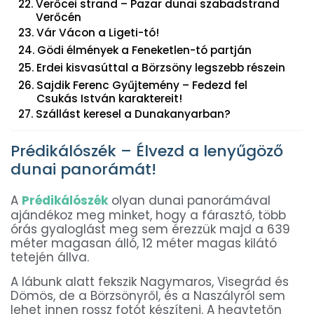
Verőcei strand – Pazar dunai szabadstrand
Verőcén
Vár Vácon a Ligeti-tó!
Gödi élmények a Feneketlen-tó partján
Erdei kisvasúttal a Börzsöny legszebb részein
Sajdik Ferenc Gyűjtemény – Fedezd fel
Csukás István karaktereit!
Szállást keresel a Dunakanyarban?
Prédikálószék – Élvezd a lenyűgöző
dunai panorámát!
A
Prédikálószék
olyan dunai panorámával
ajándékoz meg minket, hogy a fárasztó, több
órás gyaloglást meg sem érezzük majd a 639
méter magasan álló, 12 méter magas kilátó
tetején állva.
A lábunk alatt fekszik Nagymaros, Visegrád és
Dömös, de a Börzsönyről, és a Naszályról sem
lehet innen rossz fotót készíteni. A hegytetőn