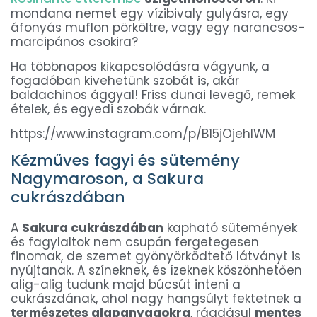
mondana nemet egy vízibivaly gulyásra, egy
áfonyás muflon pörköltre, vagy egy narancsos-
marcipános csokira?
Ha többnapos kikapcsolódásra vágyunk, a
fogadóban kivehetünk szobát is, akár
baldachinos ággyal! Friss dunai levegő, remek
ételek, és egyedi szobák várnak.
https://www.instagram.com/p/B15jOjehIWM
Kézműves fagyi és sütemény
Nagymaroson, a Sakura
cukrászdában
A
Sakura cukrászdában
kapható sütemények
és fagylaltok nem csupán fergetegesen
finomak, de szemet gyönyörködtető látványt is
nyújtanak. A színeknek, és ízeknek köszönhetően
alig-alig tudunk majd búcsút inteni a
cukrászdának, ahol nagy hangsúlyt fektetnek a
természetes alapanyagokra
, ráadásul
mentes