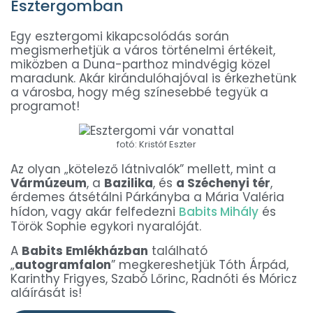
Esztergomban
Egy esztergomi kikapcsolódás során
megismerhetjük a város történelmi értékeit,
miközben a Duna-parthoz mindvégig közel
maradunk. Akár kirándulóhajóval is érkezhetünk
a városba, hogy még színesebbé tegyük a
programot!
fotó: Kristóf Eszter
Az olyan „kötelező látnivalók” mellett, mint a
Vármúzeum
, a
Bazilika
, és
a Széchenyi tér
,
érdemes átsétálni Párkányba a Mária Valéria
hídon, vagy akár felfedezni
Babits Mihály
és
Török Sophie egykori nyaralóját.
A
Babits Emlékházban
található
„
autogramfalon
” megkereshetjük Tóth Árpád,
Karinthy Frigyes, Szabó Lőrinc, Radnóti és Móricz
aláírását is!