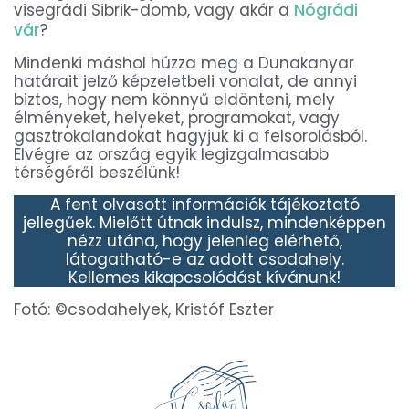
visegrádi Sibrik-domb, vagy akár a
Nógrádi
vár
?
Mindenki máshol húzza meg a Dunakanyar
határait jelző képzeletbeli vonalat, de annyi
biztos, hogy nem könnyű eldönteni, mely
élményeket, helyeket, programokat, vagy
gasztrokalandokat hagyjuk ki a felsorolásból.
Elvégre az ország egyik legizgalmasabb
térségéről beszélünk!
A fent olvasott információk tájékoztató
jellegűek. Mielőtt útnak indulsz, mindenképpen
nézz utána, hogy jelenleg elérhető,
látogatható-e az adott csodahely.
Kellemes kikapcsolódást kívánunk!
Fotó: ©csodahelyek, Kristóf Eszter