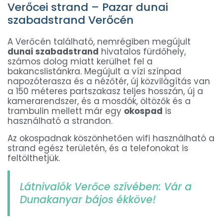
Verőcei strand – Pazar dunai
szabadstrand Verőcén
A Verőcén található, nemrégiben megújult
dunai szabadstrand
hivatalos fürdőhely,
számos dolog miatt kerülhet fel a
bakancslistánkra. Megújult a vízi színpad
napozóterasza és a nézőtér, új közvilágítás van
a 150 méteres partszakasz teljes hosszán, új a
kamerarendszer, és a mosdók, öltözők és a
trambulin mellett már egy
okospad
is
használható a strandon.
Az okospadnak köszönhetően wifi használható a
strand egész területén, és a telefonokat is
feltölthetjük.
Látnivalók Verőce szívében: Vár a
Dunakanyar bájos ékköve!