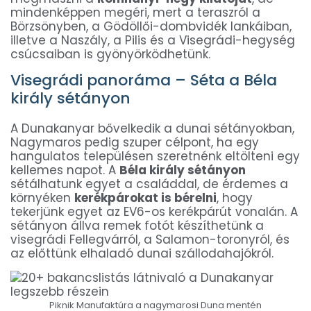
mindenképpen megéri, mert a teraszról a
Börzsönyben, a Gödöllői-dombvidék lankáiban,
illetve a Naszály, a Pilis és a Visegrádi-hegység
csúcsaiban is gyönyörködhetünk.
Visegrádi panoráma – Séta a Béla
király sétányon
A Dunakanyar bővelkedik a dunai sétányokban,
Nagymaros pedig szuper célpont, ha egy
hangulatos településen szeretnénk eltölteni egy
kellemes napot. A
Béla király sétányon
sétálhatunk egyet a családdal, de érdemes a
környéken
kerékpárokat is bérelni
, hogy
tekerjünk egyet az EV6-os kerékpárút vonalán. A
sétányon állva remek fotót készíthetünk a
visegrádi Fellegvárról, a Salamon-toronyról, és
az előttünk elhaladó dunai szállodahajókról.
Piknik Manufaktúra a nagymarosi Duna mentén