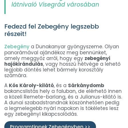
látnivaló Visegrád városában
Fedezd fel Zebegény legszebb
részeit!
Zebegény
a Dunakanyar gyöngyszeme. Olyan
panorámával ajándékoz meg bennünket,
amely meggyőz arról, hogy egy
zebegényi
hajókirándulás
, vagy hosszú hétvége a lehető
legjobb döntés lehet bármely korosztály
számára.
A
Kós Károly-kilátó
, és a
Sárkánydomb
bakancslistás hely a faluban, de elérhető innen
a közeli Remete-barlang, és a Julianus-kilátó is.
A dunai szabadstrandnak köszönhetően pedig
a legmelegebb nyári napokon is tökéletes lesz
egy zebegényi kikapcsolódás.
Programtippek Zebegényben >>