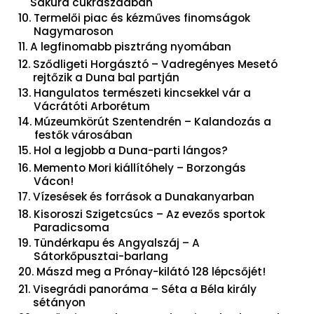
Sakura cukrászdában
Termelői piac és kézműves finomságok
Nagymaroson
A legfinomabb pisztráng nyomában
Sződligeti Horgásztó – Vadregényes Mesetó
rejtőzik a Duna bal partján
Hangulatos természeti kincsekkel vár a
Vácrátóti Arborétum
Múzeumkörút Szentendrén – Kalandozás a
festők városában
Hol a legjobb a Duna-parti lángos?
Memento Mori kiállítóhely – Borzongás
Vácon!
Vízesések és források a Dunakanyarban
Kisoroszi Szigetcsúcs – Az evezős sportok
Paradicsoma
Tündérkapu és Angyalszáj – A
Sátorkőpusztai-barlang
Mászd meg a Prónay-kilátó 128 lépcsőjét!
Visegrádi panoráma – Séta a Béla király
sétányon