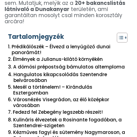
sem. Mutatjuk, melyik az a
20+ bakancslistás
látnivaló a Dunakanyar
területén, ami
garantáltan mosolyt csal minden korosztály
arcára!
Tartalomjegyzék
Prédikálószék – Élvezd a lenyűgöző dunai
panorámát!
Élmények a Julianus-kilátó környékén
A dömösi prépostság bámulatos altemploma
Hangulatos kikapcsolódás Szentendre
belvárosában
Mesél a történelem! – Kirándulás
Esztergomban
Városnézés Visegrádon, az élő középkor
városában
Fedezd fel Zebegény legszebb részeit!
Kulináris élvezetek a Rosinante fogadóban, a
Szentendrei-szigeten
Kézműves fagyi és sütemény Nagymaroson, a