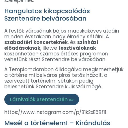
szerepelnek.
Hangulatos kikapcsolódás
Szentendre belvárosában
A festők városának bájos macskaköves utcáin
minden évszakban nagy élmény sétálni. A
szabadtéri koncerteknek
, és
színházi
előadásoknak
, illetve
fesztiváloknak
köszönhetően számos értékes programon
vehetünk részt Szentendre belvárosában.
A Templomdombon álldogálva megismerhetjük
a történelmi belváros piros tetős házait, a
szervezett történelmi sétákon pedig
beleshetünk Szentendre kulisszái mögé.
Látnivalók Szentendrén »»
https://www.instagram.com/p/B1k2xE6Bf11
Mesél a történelem! – Kirándulás