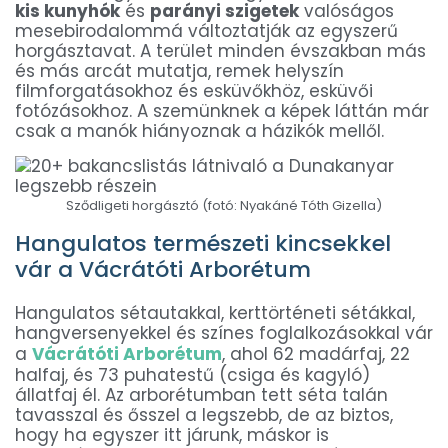
kis kunyhók
és
parányi szigetek
valóságos
mesebirodalommá változtatják az egyszerű
horgásztavat. A terület minden évszakban más
és más arcát mutatja, remek helyszín
filmforgatásokhoz és esküvőkhöz, esküvői
fotózásokhoz. A szemünknek a képek láttán már
csak a manók hiányoznak a házikók mellől.
Sződligeti horgásztó (fotó: Nyakáné Tóth Gizella)
Hangulatos természeti kincsekkel
vár a Vácrátóti Arborétum
Hangulatos sétautakkal, kerttörténeti sétákkal,
hangversenyekkel és színes foglalkozásokkal vár
a
Vácrátóti Arborétum
, ahol 62 madárfaj, 22
halfaj, és 73 puhatestű (csiga és kagyló)
állatfaj él. Az arborétumban tett séta talán
tavasszal és ősszel a legszebb, de az biztos,
hogy ha egyszer itt járunk, máskor is