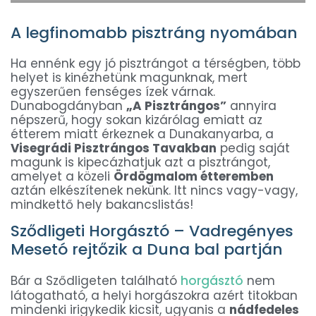
A legfinomabb pisztráng nyomában
Ha ennénk egy jó pisztrángot a térségben, több
helyet is kinézhetünk magunknak, mert
egyszerűen fenséges ízek várnak.
Dunabogdányban
„A Pisztrángos”
annyira
népszerű, hogy sokan kizárólag emiatt az
étterem miatt érkeznek a Dunakanyarba, a
Visegrádi Pisztrángos Tavakban
pedig saját
magunk is kipecázhatjuk azt a pisztrángot,
amelyet a közeli
Ördögmalom étteremben
aztán elkészítenek nekünk. Itt nincs vagy-vagy,
mindkettő hely bakancslistás!
Sződligeti Horgásztó – Vadregényes
Mesetó rejtőzik a Duna bal partján
Bár a Sződligeten található
horgásztó
nem
látogatható, a helyi horgászokra azért titokban
mindenki irigykedik kicsit, ugyanis a
nádfedeles