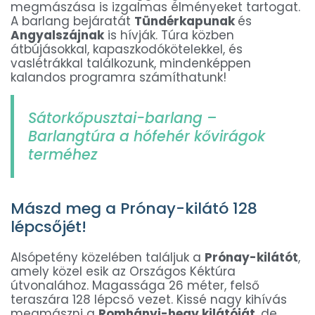
megmászása is izgalmas élményeket tartogat.
A barlang bejáratát
Tündérkapunak
és
Angyalszájnak
is hívják. Túra közben
átbújásokkal, kapaszkodókötelekkel, és
vaslétrákkal találkozunk, mindenképpen
kalandos programra számíthatunk!
Sátorkőpusztai-barlang –
Barlangtúra a hófehér kővirágok
terméhez
Mászd meg a Prónay-kilátó 128
lépcsőjét!
Alsópetény közelében találjuk a
Prónay-kilátót
,
amely közel esik az Országos Kéktúra
útvonalához. Magassága 26 méter, felső
teraszára 128 lépcső vezet. Kissé nagy kihívás
megmászni a
Romhányi-hegy kilátóját
, de