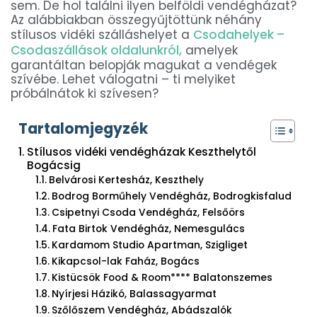
sem. De hol találni ilyen belföldi vendégházat?
Az alábbiakban összegyűjtöttünk néhány
stílusos vidéki szálláshelyet a
Csodahelyek –
Csodaszállások oldalunkról,
amelyek
garantáltan belopják magukat a vendégek
szívébe. Lehet válogatni – ti melyiket
próbálnátok ki szívesen?
Tartalomjegyzék
Stílusos vidéki vendégházak Keszthelytől
Bogácsig
Belvárosi Kertesház, Keszthely
Bodrog Borműhely Vendégház, Bodrogkisfalud
Csipetnyi Csoda Vendégház, Felsőörs
Fata Birtok Vendégház, Nemesgulács
Kardamom Studio Apartman, Szigliget
Kikapcsol-lak Faház, Bogács
Kistücsök Food & Room**** Balatonszemes
Nyírjesi Házikó, Balassagyarmat
Szőlőszem Vendégház, Abádszalók