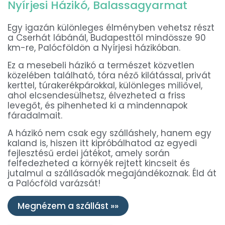
Nyírjesi Házikó, Balassagyarmat
Egy igazán különleges élményben vehetsz részt
a Cserhát lábánál, Budapesttől mindössze 90
km-re, Palócföldön a Nyírjesi házikóban.
Ez a mesebeli házikó a természet közvetlen
közelében található, tóra néző kilátással, privát
kerttel, túrakerékpárokkal, különleges miliővel,
ahol elcsendesülhetsz, élvezheted a friss
levegőt, és pihenheted ki a mindennapok
fáradalmait.
A házikó nem csak egy szálláshely, hanem egy
kaland is, hiszen itt kipróbálhatod az egyedi
fejlesztésű erdei játékot, amely során
felfedezheted a környék rejtett kincseit és
jutalmul a szállásadók megajándékoznak. Éld át
a Palócföld varázsát!
Megnézem a szállást »»