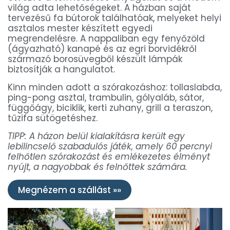
világ adta lehetőségeket. A házban saját
tervezésű fa bútorok találhatóak, melyeket helyi
asztalos mester készített egyedi
megrendelésre. A nappaliban egy fenyőzöld
(ágyazható) kanapé és az egri borvidékről
származó borosüvegből készült lámpák
biztosítják a hangulatot.
Kinn minden adott a szórakozáshoz: tollaslabda,
ping-pong asztal, trambulin, gólyaláb, sátor,
függőágy, biciklik, kerti zuhany, grill a teraszon,
tűzifa sütögetéshez.
TIPP: A házon belül kialakításra került egy
lebilincselő szabadulós játék, amely 60 percnyi
felhőtlen szórakozást és emlékezetes élményt
nyújt, a nagyobbak és felnőttek számára.
Megnézem a szállást »»