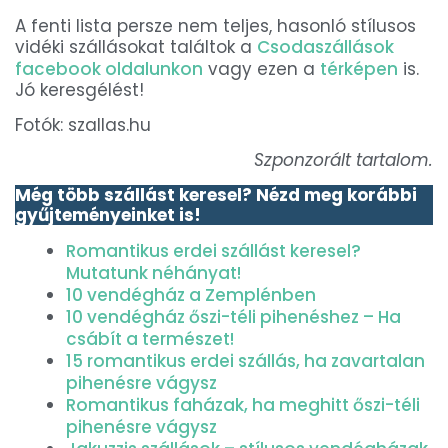
A fenti lista persze nem teljes, hasonló stílusos
vidéki szállásokat találtok a
Csodaszállások
facebook oldalunkon
vagy ezen a
térképen
is.
Jó keresgélést!
Fotók: szallas.hu
Szponzorált tartalom.
Még több szállást keresel? Nézd meg korábbi
gyűjteményeinket is!
Romantikus erdei szállást keresel?
Mutatunk néhányat!
10 vendégház a Zemplénben
10 vendégház őszi-téli pihenéshez – Ha
csábít a természet!
15 romantikus erdei szállás, ha zavartalan
pihenésre vágysz
Romantikus faházak, ha meghitt őszi-téli
pihenésre vágysz