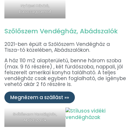
Nyírjesi Házikó,
Balassagyarmat
Szőlőszem Vendégház, Abádszalók
2021-ben épült a Szőlőszem Vendégház a
Tisza-tó közelében, Abádszalókon.
A
ház 110 m2 alapterületű, benne három szoba
(max. 9 fő részére) , két fürdőszoba, nappali, jól
felszerelt amerikai konyha található. A teljes
vendégház csak egyben foglalható, de igénybe
vehető akár 2 fő részére is.
Megnézem a szállást »»
Szőlőszem Vendégház,
Abádszalók