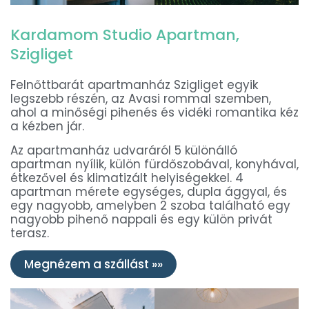
Kardamom Studio Apartman,
Szigliget
Felnőttbarát apartmanház Szigliget egyik
legszebb részén, az Avasi rommal szemben,
ahol a minőségi pihenés és vidéki romantika kéz
a kézben jár.
Az apartmanház udvaráról 5 különálló
apartman nyílik, külön fürdőszobával, konyhával,
étkezővel és klimatizált helyiségekkel. 4
apartman mérete egységes, dupla ággyal, és
egy nagyobb, amelyben 2 szoba található egy
nagyobb pihenő nappali és egy külön privát
terasz.
Megnézem a szállást »»