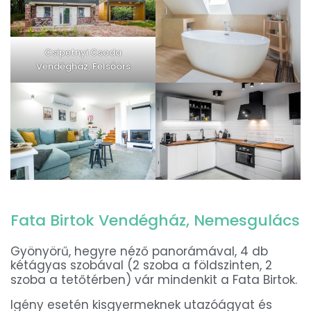
Csipetnyi Csoda
Vendégház, Felsőörs
Fata Birtok Vendégház, Nemesgulács
Gyönyörű, hegyre néző panorámával, 4 db
kétágyas szobával (2 szoba a földszinten, 2
szoba a tetőtérben) vár
mindenkit a Fata Birtok.
Igény esetén kisgyermeknek utazóágyat és