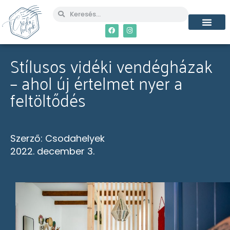
MÉG TÖBB CSO
Stílusos vidéki vendégházak
– ahol új értelmet nyer a
feltöltődés
Szerző:
Csodahelyek
2022. december 3.