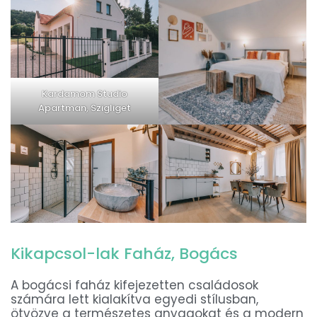
Kardamom Studio
Apartman, Szigliget
Kikapcsol-lak Faház, Bogács
A bogácsi faház kifejezetten családosok
számára lett kialakítva egyedi stílusban,
ötvözve a természetes anyagokat és a modern