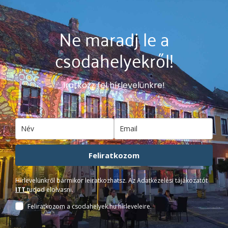
Ne maradj le a
csodahelyekről!
Iratkozz fel hírlevelünkre!
Feliratkozom
Hírlevelünkről bármikor leiratkozhatsz. Az Adatkezelési tájákozatót
ITT
tudod elolvasni.
Feliratkozom a csodahelyek.hu hírleveleire.