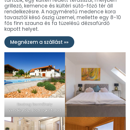
grillező, kemence és kültéri sütő-főző tér áll
rendelkezésre. A nagyméretű medence kora
tavasztól késő őszig üzemel, mellette egy 8-10
fős finn szauna és fa tüzelésű dézsafürdő
kapott helyet.
Megnézem a szállást »»
Bodrog Borműhely
Vendégház, Bodrogkisfalud