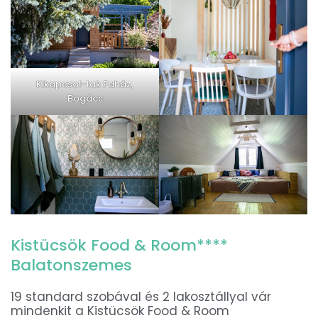
Kikapcsol-lak Faház,
Bogács
Kistücsök Food & Room****
Balatonszemes
19 standard szobával és 2 lakosztállyal vár
mindenkit a Kistücsök Food & Room