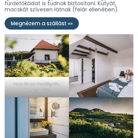
fürdetőkádat is tudnak biztosítani. Kutyát,
macskát szívesen látnak (felár ellenében).
Megnézem a szállást »»
Fata Birtok Vendégház,
Nemesgulács