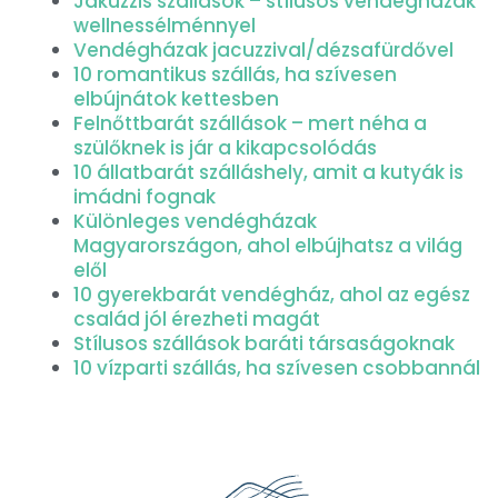
Jakuzzis szállások – stílusos vendégházak
wellnessélménnyel
Vendégházak jacuzzival/dézsafürdővel
10 romantikus szállás, ha szívesen
elbújnátok kettesben
Felnőttbarát szállások – mert néha a
szülőknek is jár a kikapcsolódás
10 állatbarát szálláshely, amit a kutyák is
imádni fognak
Különleges vendégházak
Magyarországon, ahol elbújhatsz a világ
elől
10 gyerekbarát vendégház, ahol az egész
család jól érezheti magát
Stílusos szállások baráti társaságoknak
10 vízparti szállás, ha szívesen csobbannál