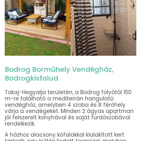
Bodrog Borműhely Vendégház,
Bodrogkisfalud
Tokaj-Hegyalja területén, a Bodrog folyótól 150
m-re található a mediterrán hangulatú
vendégház, amelyben 4 szoba és 8 férőhely
várja a vendégeket. Minden 2 ágyas apartman
jól felszerelt konyhával és saját fürdőszobával
rendelkezik.
A házhoz alacsony kőfalakkal kialakított kert
tartozik, egy kültéri fedett terasszal, melyben