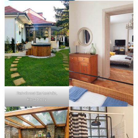
Belvárosi Kertesház,
Keszthely