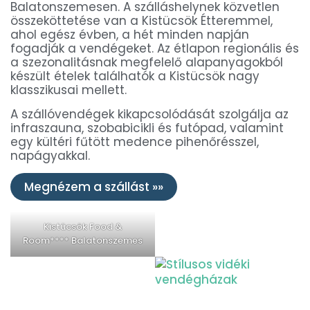
Balatonszemesen. A szálláshelynek közvetlen
összeköttetése van a Kistücsök Étteremmel,
ahol egész évben, a hét minden napján
fogadják a vendégeket. Az étlapon regionális és
a szezonalitásnak megfelelő alapanyagokból
készült ételek találhatók a Kistücsök nagy
klasszikusai mellett.
A szállóvendégek kikapcsolódását szolgálja az
infraszauna, szobabicikli és futópad, valamint
egy kültéri fűtött medence pihenőrésszel,
napágyakkal.
Megnézem a szállást »»
Kistücsök Food &
Room**** Balatonszemes