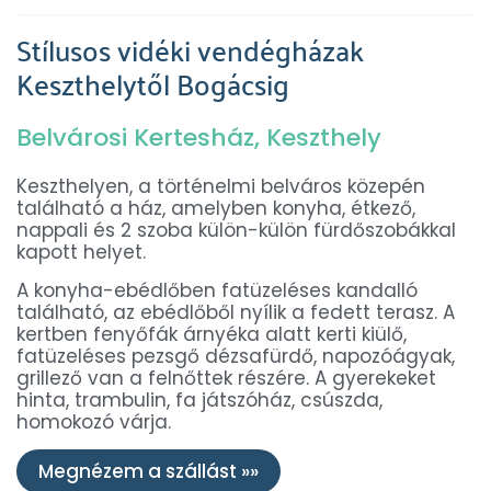
Stílusos vidéki vendégházak
Keszthelytől Bogácsig
Belvárosi Kertesház, Keszthely
Keszthelyen, a történelmi belváros közepén
található a ház, amelyben konyha, étkező,
nappali és 2 szoba külön-külön fürdőszobákkal
kapott helyet.
A konyha-ebédlőben fatüzeléses kandalló
található, az ebédlőből nyílik a fedett terasz. A
kertben fenyőfák árnyéka alatt kerti kiülő,
fatüzeléses pezsgő dézsafürdő, napozóágyak,
grillező van a felnőttek részére. A gyerekeket
hinta, trambulin, fa játszóház, csúszda,
homokozó várja.
Megnézem a szállást »»