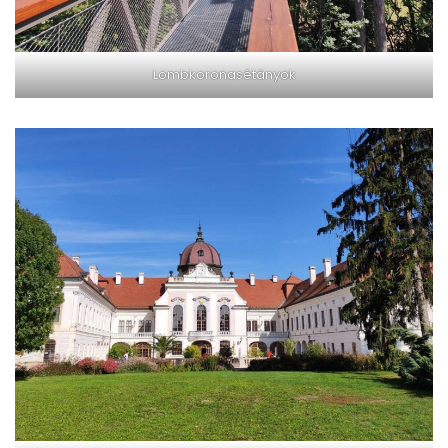
Lombkoronasétányok