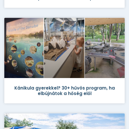
Kánikula gyerekkel? 30+ hűvös program, ha
elbújnátok a hőség elől