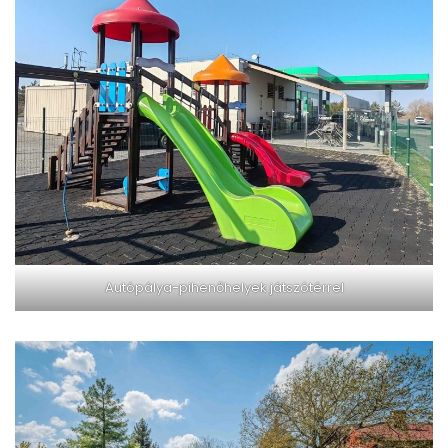
Autópálya-pihenőhelyek játszótérrel