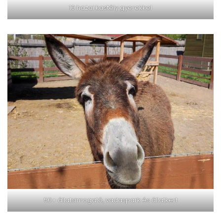
10 hazai kastély gyerekkel
50+ állatsimogató, vadaspark és állatkert