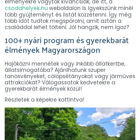
élményekre vagytok kíváncsiak, de itt, a
csodahelyek.hu
weboldalon is igyekszünk minél
több gyűjteményt és listát közzétenni. Így még
több időt tudtok megspórolni, amit aztán a
családdal lehet tölteni. Jól hangzik, nem igaz?
100+ nyári program és gyerekbarát
élmények Magyarországon
Hajókázni mennétek vagy inkább állatkertbe,
állatsimogatóba? Ajánlhatunk szuper
tanösvényeket, cölöpsétányokat vagy járműves
attrakciókat? Válogassatok kedvetekre a
gyerekbarát élmények közül!
Részletek a képekre kattintva!