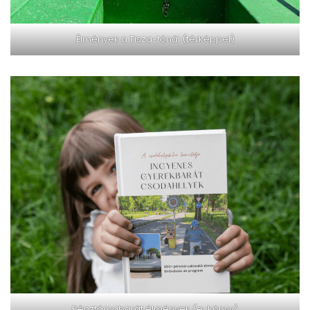
Élmények a Tisza-tónál (térképpel)
Pénztárcabarát élmények (e-könyv)