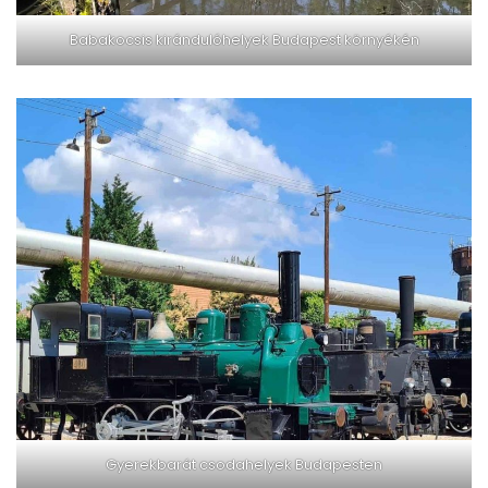
Babakocsis kirándulóhelyek Budapest környékén
Gyerekbarát csodahelyek Budapesten