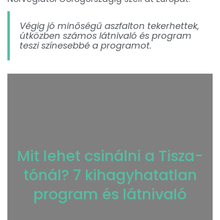
Végig jó minőségű aszfalton tekerhettek,
útközben számos látnivaló és program
teszi színesebbé a programot.
Mit lehet csinálni a Tisza-
tónál? 7 kihagyhatatlan
program és látnivaló