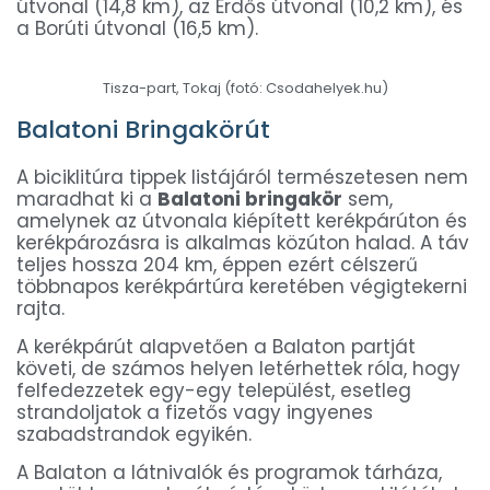
útvonal (14,8 km), az Erdős útvonal (10,2 km), és
a Borúti útvonal (16,5 km).
Tisza-part, Tokaj (fotó: Csodahelyek.hu)
Balatoni Bringakörút
A biciklitúra tippek listájáról természetesen nem
maradhat ki a
Balatoni bringakör
sem,
amelynek az útvonala kiépített kerékpárúton és
kerékpározásra is alkalmas közúton halad. A táv
teljes hossza 204 km, éppen ezért célszerű
többnapos kerékpártúra keretében végigtekerni
rajta.
A kerékpárút alapvetően a Balaton partját
követi, de számos helyen letérhettek róla, hogy
felfedezzetek egy-egy települést, esetleg
strandoljatok a fizetős vagy ingyenes
szabadstrandok egyikén.
A Balaton a látnivalók és programok tárháza,