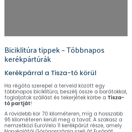
Biciklitúra tippek – Többnapos
kerékpártúrák
Kerékpárral a Tisza-tó körül
Ha régóta szerepel a terveid között egy
többnapos biciklitúra, beszélj össze a barátokkal,
foglaljatok szállást és tekerjétek körbe a
Tisza-
tó partját
!
A rövidebb kör 70 kilométeren, míg a hosszabb
95 kilométeren kerüli meg a tavat. A szakasz a
nemzetközi EuroVelo 11 kerékpárút része, amely
Norvégiától Görögországig szeli át Európát.