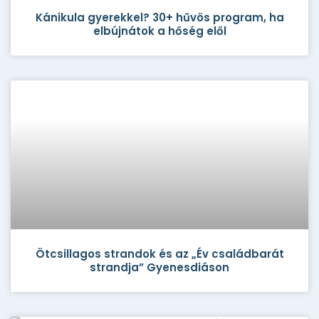
Kánikula gyerekkel? 30+ hűvös program, ha
elbújnátok a hőség elől
Ötcsillagos strandok és az „Év családbarát
strandja” Gyenesdiáson