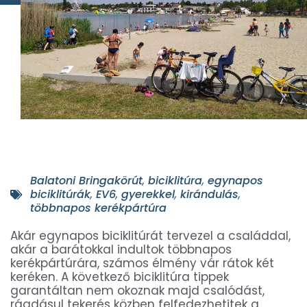
Balatoni Bringakörút
,
biciklitúra
,
egynapos
biciklitúrák
,
EV6
,
gyerekkel
,
kirándulás
,
többnapos kerékpártúra
Akár egynapos biciklitúrát tervezel a családdal,
akár a barátokkal indultok többnapos
kerékpártúrára, számos élmény vár rátok két
keréken. A következő biciklitúra tippek
garantáltan nem okoznak majd csalódást,
ráadásul tekerés közben felfedezhetitek a