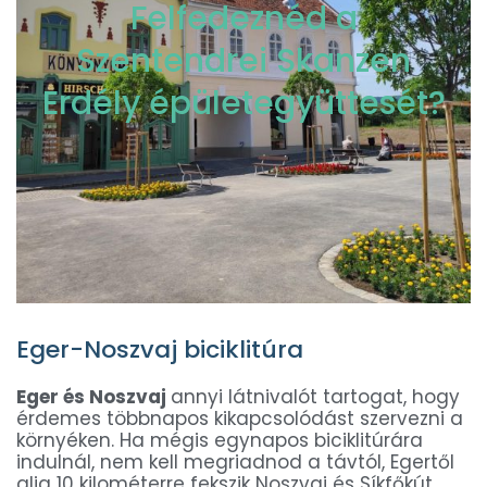
Felfedeznéd a
Szentendrei Skanzen
Erdély épületegyüttesét?
Eger-Noszvaj biciklitúra
Eger és Noszvaj
annyi látnivalót tartogat, hogy
érdemes többnapos kikapcsolódást szervezni a
környéken. Ha mégis egynapos biciklitúrára
indulnál, nem kell megriadnod a távtól, Egertől
alig 10 kilométerre fekszik Noszvaj és Síkfőkút.