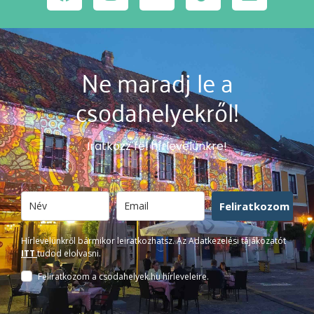
Ne maradj le a
csodahelyekről!
Iratkozz fel hírlevelünkre!
Feliratkozom
Hírlevelünkről bármikor leiratkozhatsz. Az Adatkezelési tájákozatót
ITT
tudod elolvasni.
Feliratkozom a csodahelyek.hu hírleveleire.