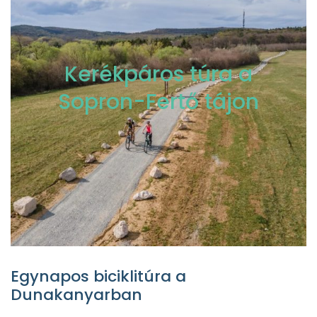
Kerékpáros túra a
Sopron-Fertő tájon
Egynapos biciklitúra a
Dunakanyarban