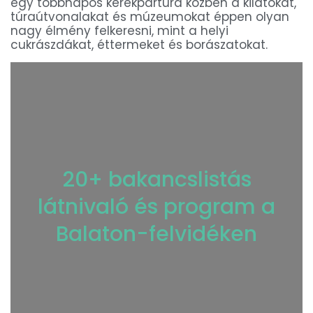
egy többnapos kerékpártúra közben a kilátókat,
túraútvonalakat és múzeumokat éppen olyan
nagy élmény felkeresni, mint a helyi
cukrászdákat, éttermeket és borászatokat.
20+ bakancslistás
látnivaló és program a
Balaton-felvidéken