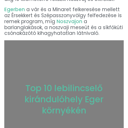
Egerben
a vár és a Minaret felkeresése mellett
az Érsekkert és Szépasszonyvölgy felfedezése is
remek program, míg
Noszvajon
a
barlanglakások, a noszvaji meseút és a síkfőkúti
csónakázótó kihagyhatatlan látnivaló.
Top 10 lebilincselő
kirándulóhely Eger
környékén