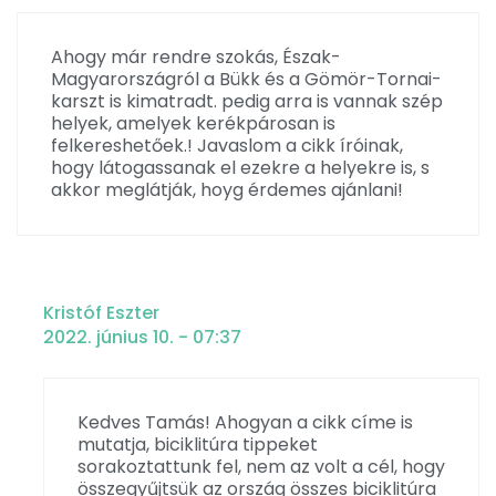
Ahogy már rendre szokás, Észak-
Magyarországról a Bükk és a Gömör-Tornai-
karszt is kimatradt. pedig arra is vannak szép
helyek, amelyek kerékpárosan is
felkereshetőek.! Javaslom a cikk íróinak,
hogy látogassanak el ezekre a helyekre is, s
akkor meglátják, hoyg érdemes ajánlani!
Kristóf Eszter
2022. június 10. - 07:37
Kedves Tamás! Ahogyan a cikk címe is
mutatja, biciklitúra tippeket
sorakoztattunk fel, nem az volt a cél, hogy
összegyűjtsük az ország összes biciklitúra