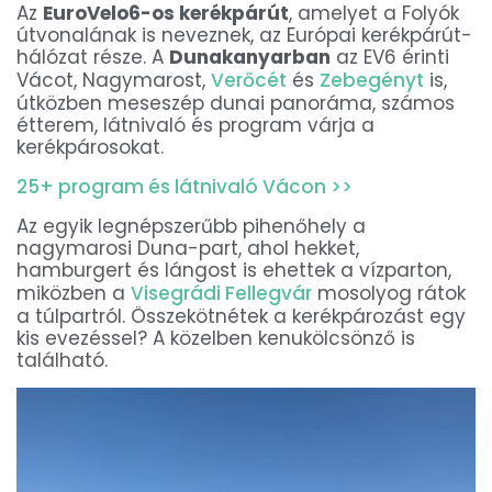
Az
EuroVelo6-os kerékpárút
, amelyet a Folyók
útvonalának is neveznek, az Európai kerékpárút-
hálózat része. A
Dunakanyarban
az EV6 érinti
Vácot, Nagymarost,
Verőcét
és
Zebegényt
is,
útközben meseszép dunai panoráma, számos
étterem, látnivaló és program várja a
kerékpárosokat.
25+ program és látnivaló Vácon >>
Az egyik legnépszerűbb pihenőhely a
nagymarosi Duna-part, ahol hekket,
hamburgert és lángost is ehettek a vízparton,
miközben a
Visegrádi Fellegvár
mosolyog rátok
a túlpartról. Összekötnétek a kerékpározást egy
kis evezéssel? A közelben kenukölcsönző is
található.