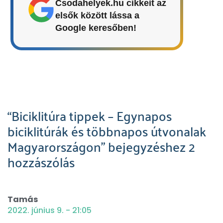
Csodahelyek.hu cikkeit az
elsők között lássa a
Google keresőben!
“Biciklitúra tippek – Egynapos
biciklitúrák és többnapos útvonalak
Magyarországon” bejegyzéshez 2
hozzászólás
Tamás
2022. június 9. - 21:05