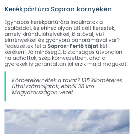
Kerékpártúra Sopron környékén
Egynapos kerékpártúrára indulnátok a
családdal, és ehhez olyan úti célt kerestek,
amely kirándulóhelyekkel, kilátóval, vízi
élményekkel és gyönyörű panorámával vár?
Fedezzétek fel a
Sopron-Fertő tájat
két
keréken! Jó minőségű, biztonságos útvonalon
haladhattok, szép környezetben, ahol a
gyerekek is garantáltan jól érzik majd magukat.
Körbetekernétek a tavat? 135 kilométeres
úttal számoljatok, ebből 38 km
Magyarországon vezet.