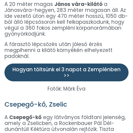
A 20 méter magas
János vára-kilátó
a
Jánosvára-hegyen, 283 méter magasan áll. Az
ide vezető úton egy 470 méter hosszú, 1050 db-
ból álló lépcsősoron kell felkapaszkodunk, hogy
végül a 360 fokos zempléni körpanorámában
gyönyörködjünk.
A fárasztó lépcsőzés után jóleső érzés
megpihenni a kilátó környékén elhelyezett
padoknál.
Hogyan töltsünk el 3 napot a Zemplénben
>>
Fotók: Márk Éva
Csepegő-kő, Zselic
A
Csepegő-kő
egy látványos földtani jelenség,
amely a Zselicben, a Rockenbauer Pál Dél-
dunántúli Kéktúra útvonalán rejtőzik. Tiszta