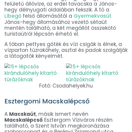
felületű állóvize, az erdei tavacska a János-
hegy délnyugati oldalában fekszik. A tó a
Libegő
felső állomásától a
Gyermekvasút
János-hegy állomásához vezető sétaút
mentén található, a két megállót összekötő
turistaútról lépcsőn érhető el.
A tóban pettyes gőték és vízi csigák is élnek, a
vízparton tűzrakóhely, asztal és padok szolgálják
a látogatók kényelmét.
Fotó: Csodahelyek.hu
Esztergomi Macskalépcső
A
Macskaút
, másik ismert nevén
Macskalépcső
Esztergom Víziváros részén
található, a Szent István megkoronázása
szoborcsoport és a Berényi Zsigmond utca