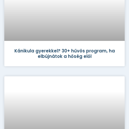
Kánikula gyerekkel? 30+ hűvös program, ha
elbújnátok a hőség elől