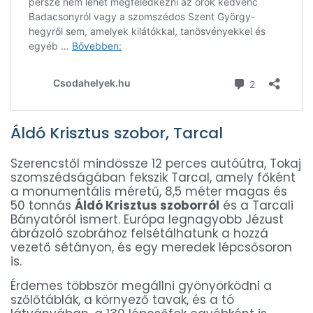
Áldó Krisztus szobor, Tarcal
Szerencstől mindössze 12 perces autóútra, Tokaj
szomszédságában fekszik Tarcal, amely főként
a monumentális méretű, 8,5 méter magas és
50 tonnás
Áldó Krisztus szoborról
és a Tarcali
Bányatóról ismert. Európa legnagyobb Jézust
ábrázoló szobrához felsétálhatunk a hozzá
vezető sétányon, és egy meredek lépcsősoron
is.
Érdemes többször megállni gyönyörködni a
szőlőtáblák, a környező tavak, és a tó