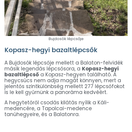
Bujdosók lépcsője
Kopasz-hegyi bazaltlépcsők
A Bujdosók lépcsője mellett a Balaton-felvidék
másik legendás lépcsősora, a
Kopasz-hegyi
bazaltlépcső
a Kopasz-hegyen található. A
hegycsúcs nem adja magát könnyen, mert a
jelentős szintkülönbség mellett 277 lépcsőfokot
is le kell gyűrnünk a panoráma kedvéért.
A hegytetőről csodás kilátás nyílik a Káli-
medencére, a Tapolcai-medence
tanúhegyeire, és a Balatonra.