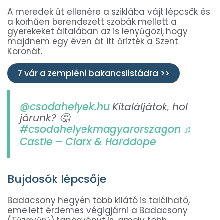
A meredek út ellenére a sziklába vájt lépcsők és
a korhűen berendezett szobák mellett a
gyerekeket általában az is lenyűgözi, hogy
majdnem egy éven át itt őrizték a Szent
Koronát.
7 vár a zempléni bakancslistádra >>
@csodahelyek.hu
Kitaláljátok, hol
járunk? 🤔
#csodahelyekmagyarorszagon
♬
Castle – Clarx & Harddope
Bujdosók lépcsője
Badacsony hegyén több kilátó is található,
emellett érdemes végigjárni a Badacsony