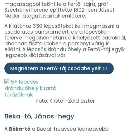
magasságból tekint le a Fertő-tájra, gróf
Széchényi Ferenc építtette 1802-ben József
Nádor látogatásainak emlékére.
A kilátóhoz 330 lépcsőfokot kell megmászni a
csodálatos panorámáért, de a lépcsőkön
felérve megpihenhetünk a kihelyezett padoknál,
ahonnan tiszta időben a pozsonyi várig is
ellátni. A lépcsős kirándulóhely a Fertő-táj egyik
legszebb kilátásával vár.
Megnézem a Fertő-táj csodahelyeit >>
Fotó: Kristóf-Zöld Eszter
Béka-tó, János-hegy
A
Béka-tó
a Budai-hegység legnagyobb