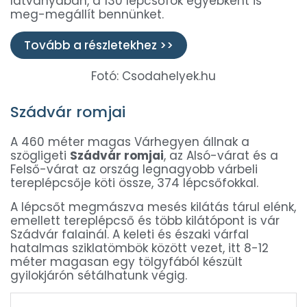
látványában, a 130 lépcsőfok egyébként is
meg-megállít bennünket.
Tovább a részletekhez >>
Fotó: Csodahelyek.hu
Szádvár romjai
A 460 méter magas Várhegyen állnak a
szögligeti
Szádvár romjai
, az Alsó-várat és a
Felső-várat az ország legnagyobb várbeli
tereplépcsője köti össze, 374 lépcsőfokkal.
A lépcsőt megmászva mesés kilátás tárul elénk,
emellett tereplépcső és több kilátópont is vár
Szádvár falainál. A keleti és északi várfal
hatalmas sziklatömbök között vezet, itt 8-12
méter magasan egy tölgyfából készült
gyilokjárón sétálhatunk végig.