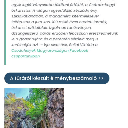
egyik leglátványosabb földtani értékét, a Csárda-hegyi
őskarsztot. A világon egyedülálló képződmény
sziklakatlanában, a mangánérc kitermelésével
feltárultak a jura kori, 100 millió éves eredeti formák,
őskarszt sziklafalak. Izgalmas tanösvényen,
dzsungelszerű, párás erdőben lépcsőkön ereszkedhetünk
le a gödör aljára és a peremén sétálva meg is
kerülhetjük azt.
– írja olvasónk, Bellai Viktória a
Csodahelyek Magyarországon Facebook
csoportunkban
.
A túráról készült élménybeszámoló >>