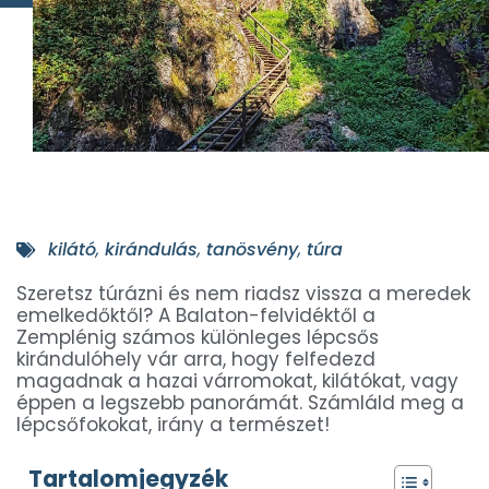
kilátó
,
kirándulás
,
tanösvény
,
túra
Szeretsz túrázni és nem riadsz vissza a meredek
emelkedőktől? A Balaton-felvidéktől a
Zemplénig számos különleges lépcsős
kirándulóhely vár arra, hogy felfedezd
magadnak a hazai várromokat, kilátókat, vagy
éppen a legszebb panorámát. Számláld meg a
lépcsőfokokat, irány a természet!
Tartalomjegyzék