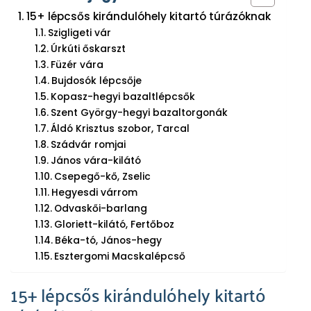
15+ lépcsős kirándulóhely kitartó túrázóknak
Szigligeti vár
Úrkúti őskarszt
Füzér vára
Bujdosók lépcsője
Kopasz-hegyi bazaltlépcsők
Szent György-hegyi bazaltorgonák
Áldó Krisztus szobor, Tarcal
Szádvár romjai
János vára-kilátó
Csepegő-kő, Zselic
Hegyesdi várrom
Odvaskői-barlang
Gloriett-kilátó, Fertőboz
Béka-tó, János-hegy
Esztergomi Macskalépcső
15+ lépcsős kirándulóhely kitartó