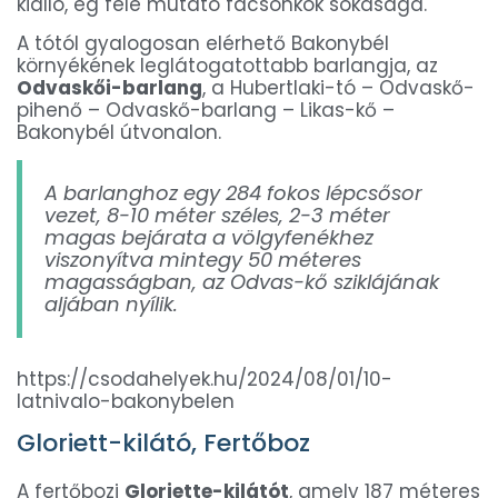
kiálló, ég felé mutató facsonkok sokasága.
A tótól gyalogosan elérhető Bakonybél
környékének leglátogatottabb barlangja, az
Odvaskői-barlang
, a Hubert­laki-­tó – Odvaskő­-
pihenő – Odvaskő-­barlang – Likas-­kő –
Bakonybél útvonalon.
A barlanghoz egy 284 fokos lépcsősor
vezet, 8-10 méter széles, 2-3 méter
magas bejárata a völgyfenékhez
viszonyítva mintegy 50 méteres
magasságban, az Odvas-kő sziklájának
aljában nyílik.
https://csodahelyek.hu/2024/08/01/10-
latnivalo-bakonybelen
Gloriett-kilátó, Fertőboz
A fertőbozi
Gloriette-kilátót
, amely 187 méteres