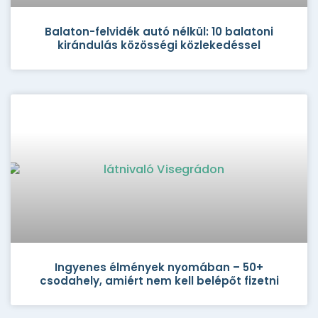
Balaton-felvidék autó nélkül: 10 balatoni
kirándulás közösségi közlekedéssel
Ingyenes élmények nyomában – 50+
csodahely, amiért nem kell belépőt fizetni