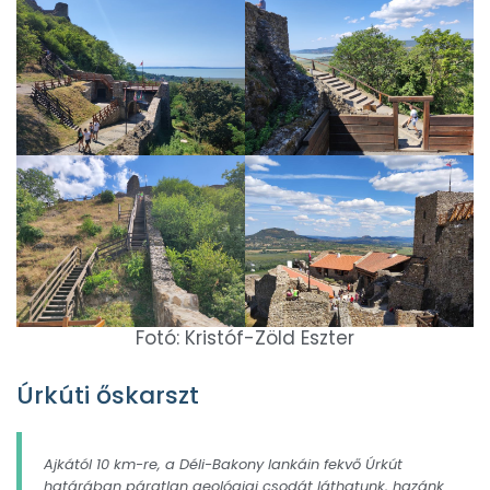
Fotó: Kristóf-Zöld Eszter
Úrkúti őskarszt
Ajkától 10 km-re, a Déli-Bakony lankáin fekvő Úrkút
határában páratlan geológiai csodát láthatunk, hazánk