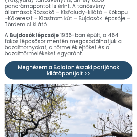
(Tűzgyűrű) tanösvényt is, amely több
panorámapontot is érint. A tanösvény
állomásai: Rózsakő – Kisfaludy-kilátó – Kőkapu
–Kőkereszt – Klastrom kút – Bujdosók lépcsője –
Tördemici kilátó.
A
Bujdosók lépcsője
1936-ban épült, a 464
fokos lépcsősor mentén megcsodálhatjuk a
bazalttornyokat, a törmeléklejtőket és a
bazalttörmelékeket egyaránt.
Megnézem a Balaton északi partjának
kilátópontjait >>