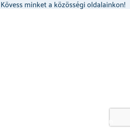
Kövess minket a közösségi oldalainkon!
Csodahelyek a Facebookon
MEGNÉZEM
Csodahelyek az Instagramon