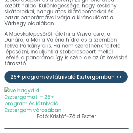
között halad. Különlegessége, hogy keskeny
sikátorokkal, hangulatos kilátópontokkal és
pazar panorámával várja a kirándulókat a
Várhegy oldalában.
A Macskalépcsőről rálátni a Vízivárosra, a
Dunára, a Mária Valéria hídra és a szemben
fekvő Párkányra is. Ha nem szeretnénk felfele
lépcsőzni, induljunk a szoborcsoport mellől
lefelé, a panoráma így is szép, de az út kevésbé
fárasztó.
25+ program és látnivaló Esztergomban >>
Fotó: Kristóf-Zöld Eszter