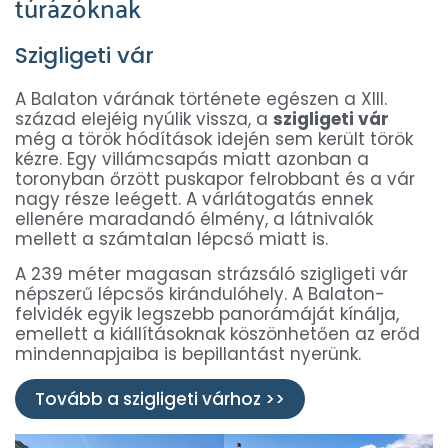
túrázóknak
Szigligeti vár
A Balaton várának története egészen a XIII.
század elejéig nyúlik vissza, a
szigligeti vár
még a török hódítások idején sem került török
kézre. Egy villámcsapás miatt azonban a
toronyban őrzött puskapor felrobbant és a vár
nagy része leégett. A várlátogatás ennek
ellenére maradandó élmény, a látnivalók
mellett a számtalan lépcső miatt is.
A 239 méter magasan strázsáló szigligeti vár
népszerű lépcsős kirándulóhely. A Balaton-
felvidék egyik legszebb panorámáját kínálja,
emellett a kiállításoknak köszönhetően az erőd
mindennapjaiba is bepillantást nyerünk.
Tovább a szigligeti várhoz >>