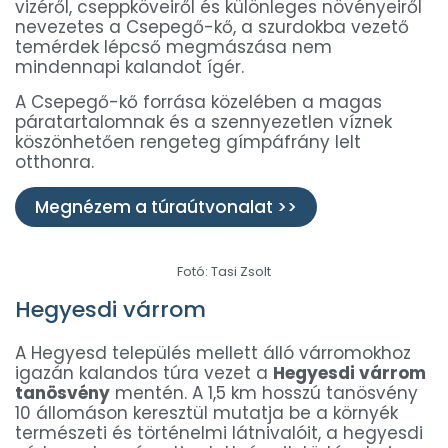
vizéről, cseppköveiről és különleges növényeiről
nevezetes a Csepegő-kő, a szurdokba vezető
temérdek lépcső megmászása nem
mindennapi kalandot ígér.
A Csepegő-kő forrása közelében a magas
páratartalomnak és a szennyezetlen víznek
köszönhetően rengeteg gímpáfrány lelt
otthonra.
Megnézem a túraútvonalat >>
Fotó: Tasi Zsolt
Hegyesdi várrom
A Hegyesd település mellett álló várromokhoz
igazán kalandos túra vezet a
Hegyesdi várrom
tanösvény
mentén. A 1,5 km hosszú tanösvény
10 állomáson keresztül mutatja be a környék
természeti és történelmi látnivalóit, a hegyesdi