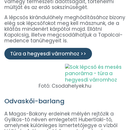
várhegy természeti adottságait, történelmi
múltját és az erdő sokszínűségét.
A lépcsős kirándulóhely meghódításához bizony
elég sok lépcsőfokot meg kell másznunk, de a
kilátás mindenért kárpótol majd. Ellátni
Kapolcsig, illetve megcsodálhatjuk a Tapolcai-
medence tanúhegyeit is.
Túra a hegyesdi várromhoz >>
Fotó: Csodahelyek.hu
Odvaskői-barlang
A Magas-Bakony erdeinek mélyén rejtőzik a
Gyilkos-tó néven emlegetett Hubertlaki-tó,
amelynek különleges ismertetőjegye a vízből