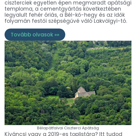
ciszterciek egyetlen épen megmaradt apátsági
temploma, a cementgyártás következtében
legyalult fehér óriás, a Bél-kő-hegy és az idők
folyamán festői szépségűvé váló Lakvölgyi-tó.
Tovább olvasok »»
Bélapátfalvai Ciszterci Apátság
Kíváncsi vagy a 2019-es toplistára? Itt tudod