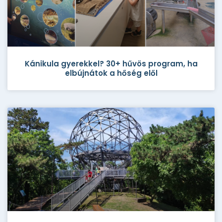
Kánikula gyerekkel? 30+ hűvös program, ha
elbújnátok a hőség elől