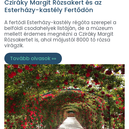
Cziráky Margit Rózsakert és az
Esterházy-kastély Fertődön
A fertődi Esterházy-kastély régóta szerepel a
belföldi csodahelyek listáján, de a múzeum
mellett érdemes megnézni a Cziráky Margit
Rózsakertet is, ahol májustól 8000 tő rózsa
virágzik.
Tovább olvasok »»