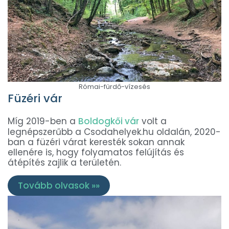
Római-fürdő-vízesés
Füzéri vár
Míg 2019-ben a
Boldogkői vár
volt a
legnépszerűbb a Csodahelyek.hu oldalán, 2020-
ban a füzéri várat keresték sokan annak
ellenére is, hogy folyamatos felújítás és
átépítés zajlik a területén.
Tovább olvasok »»