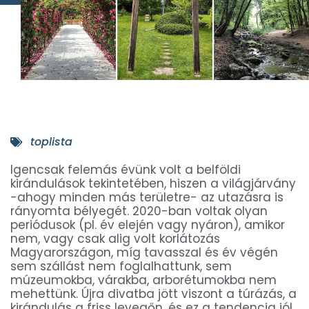
toplista
Igencsak felemás évünk volt a belföldi
kirándulások tekintetében, hiszen a világjárvány
-ahogy minden más területre- az utazásra is
rányomta bélyegét. 2020-ban voltak olyan
periódusok (pl. év elején vagy nyáron), amikor
nem, vagy csak alig volt korlátozás
Magyarországon, míg tavasszal és év végén
sem szállást nem foglalhattunk, sem
múzeumokba, várakba, arborétumokba nem
mehettünk. Újra divatba jött viszont a túrázás, a
kirándulás a friss levegőn, és ez a tendencia jól