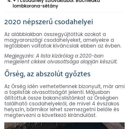
+ 1 csodahely Szlovákiából: Bachledka
lombkorona-sétány
2020 népszerű csodahelyei
Az alábbiakban összegyűjtöttük azokat a
magyarországi csodahelyeket, amelyekre a
legtöbben voltatok kíváncsiak ebben az évben.
Megjegyzés: A lista kizárólag a 2020-ban
megjelent cikkek olvasottsága alapján készült.
Őrség, az abszolút győztes
Az Őrség idén verhetetlennek bizonyult, már ami
a toplisták olvasottságát jelenti. Májusban
állítottuk össze bakancslistánkat az Őrségben
található csodahelyekről, de mivel 4 évszakos
helyszín, bármikor lehet szemezgetni belőle és
megtervezni a következő kirándulást.