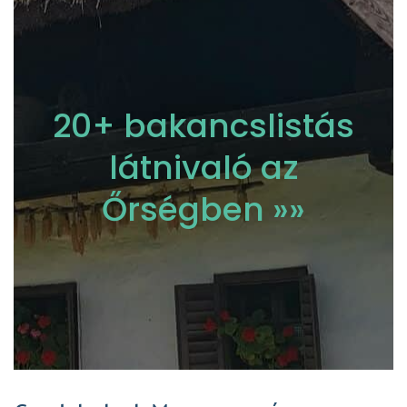
20+ bakancslistás
látnivaló az
Őrségben »»