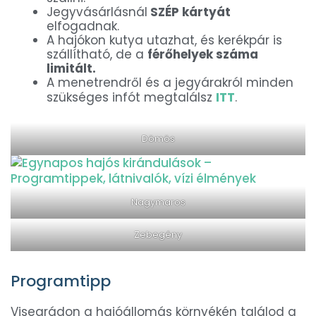
Jegyvásárlásnál
SZÉP kártyát
elfogadnak.
A hajókon kutya utazhat, és kerékpár is
szállítható, de a
férőhelyek száma
limitált.
A menetrendről és a jegyárakról minden
szükséges infót megtalálsz
ITT
.
Dömös
Nagymaros
Zebegény
Programtipp
Visegrádon a hajóállomás környékén találod a