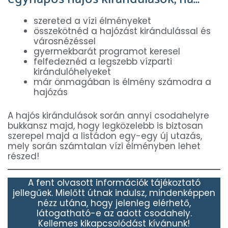
szereted a vízi élményeket
összekötnéd a hajózást kirándulással és
városnézéssel
gyermekbarát programot keresel
felfedeznéd a legszebb vízparti
kirándulóhelyeket
már önmagában is élmény számodra a
hajózás
A hajós kirándulások során annyi csodahelyre
bukkansz majd, hogy legközelebb is biztosan
szerepel majd a listádon egy-egy új utazás,
mely során számtalan vízi élményben lehet
részed!
A fent olvasott információk tájékoztató
jellegűek. Mielőtt útnak indulsz, mindenképpen
nézz utána, hogy jelenleg elérhető,
látogatható-e az adott csodahely.
Kellemes kikapcsolódást kívánunk!