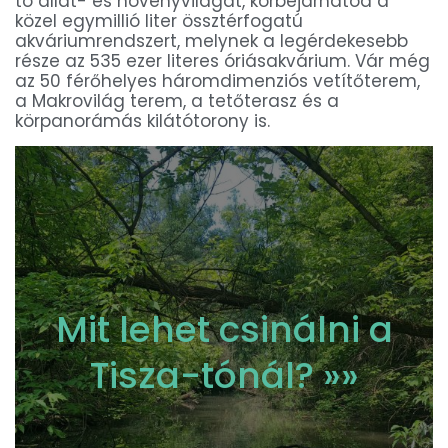
tó állat- és növényvilágát, körbejárhatod a
közel egymillió liter össztérfogatú
akváriumrendszert, melynek a legérdekesebb
része az 535 ezer literes óriásakvárium. Vár még
az 50 férőhelyes háromdimenziós vetítőterem,
a Makrovilág terem, a tetőterasz és a
körpanorámás kilátótorony is.
Mit lehet csinálni a
Tisza-tónál? »»