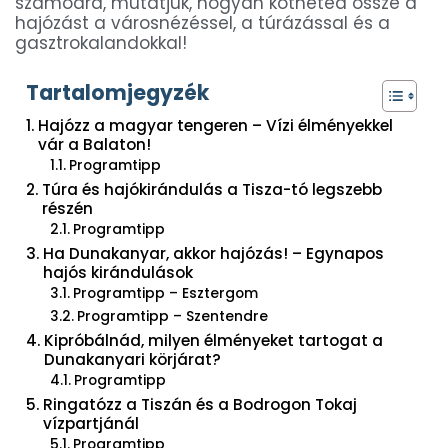
számodra, mutatjuk, hogyan kötheted össze a
hajózást a városnézéssel, a túrázással és a
gasztrokalandokkal!
Tartalomjegyzék
Hajózz a magyar tengeren – Vízi élményekkel
vár a Balaton!
Programtipp
Túra és hajókirándulás a Tisza-tó legszebb
részén
Programtipp
Ha Dunakanyar, akkor hajózás! – Egynapos
hajós kirándulások
Programtipp – Esztergom
Programtipp – Szentendre
Kipróbálnád, milyen élményeket tartogat a
Dunakanyari körjárat?
Programtipp
Ringatózz a Tiszán és a Bodrogon Tokaj
vízpartjánál
Programtipp