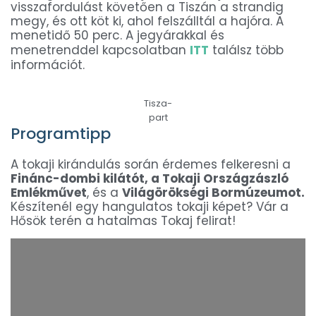
visszafordulást követően a Tiszán a strandig
megy, és ott köt ki, ahol felszálltál a hajóra. A
menetidő 50 perc. A jegyárakkal és
menetrenddel kapcsolatban
ITT
találsz több
információt.
Tisza-
part
Programtipp
A tokaji kirándulás során érdemes felkeresni a
Finánc-dombi kilátót, a Tokaji Országzászló
Emlékművet
, és a
Világörökségi Bormúzeumot.
Készítenél egy hangulatos tokaji képet? Vár a
Hősök terén a hatalmas Tokaj felirat!