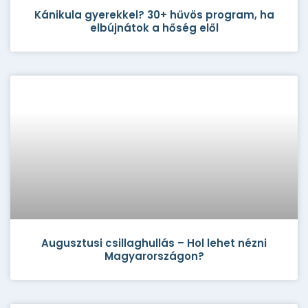
Kánikula gyerekkel? 30+ hűvös program, ha
elbújnátok a hőség elől
Augusztusi csillaghullás – Hol lehet nézni
Magyarországon?