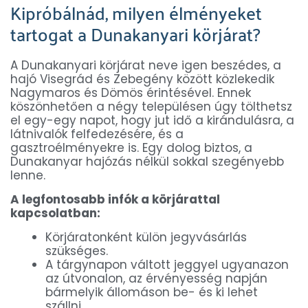
Kipróbálnád, milyen élményeket
tartogat a Dunakanyari körjárat?
A Dunakanyari körjárat neve igen beszédes, a
hajó Visegrád és Zebegény között közlekedik
Nagymaros és Dömös érintésével. Ennek
köszönhetően a négy településen úgy tölthetsz
el egy-egy napot, hogy jut idő a kirándulásra, a
látnivalók felfedezésére, és a
gasztroélményekre is. Egy dolog biztos, a
Dunakanyar hajózás nélkül sokkal szegényebb
lenne.
A legfontosabb infók a körjárattal
kapcsolatban:
Körjáratonként külön jegyvásárlás
szükséges.
A tárgynapon váltott jeggyel ugyanazon
az útvonalon, az érvényesség napján
bármelyik állomáson be- és ki lehet
szállni.