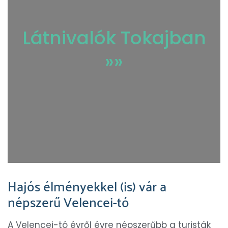
Látnivalók Tokajban
»»
Hajós élményekkel (is) vár a
népszerű Velencei-tó
A Velencei-tó évről évre népszerűbb a turisták