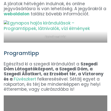
A járatok hétvégén indulnak, és online
jegyvásárlásra is van lehetőség. A jegyárakról a
weboldalon
találsz bővebb információt.
Belvárosi híd
Programtipp
Egészítsd ki a szegedi kirándulást a
Szegedi
Dóm Látogatóközpont, a Szegedi Dóm, a
Szegedi Állatkert, az Erzsébet tér, a Víztorony
és a
Füvészkert
felkeresésével. Sétálj egyet a
rakparton, és térj be mindenképpen egy helyi
étterembe, vagy cukrászdába is!