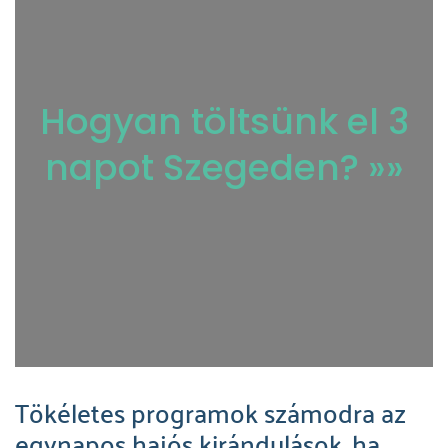
Hogyan töltsünk el 3
napot Szegeden? »»
Tökéletes programok számodra az
egynapos hajós kirándulások, ha…