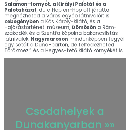
Salamon-tornyot, a Királyi Palotát és a
Palotaházat
, de a Hop on-Hop off járattal
megnézheted a város egyéb látnivalóit is.
Zebegényben
a Kós Károly-kilátó, és a
Hajózástörténeti múzeum,
Dömösön
a Rám-
szakadék és a Szentfa kápolna bakancslistás
látnivalók.
Nagymaroson
mindenképpen tegyél
egy sétát a Duna-parton, de felfedezheted
Törökmező és a Hegyes-tető kilátó környékét is.
Csodahelyek a
Dunakanyarban »»