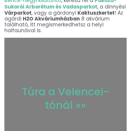
Bence-hegyi kilátóhoz
, keresd fel a
Pákozd-
Sukorói Arborétum és Vadasparkot
, a dinnyési
Várparkot
, vagy a gárdonyi
Kaktuszkertet
! Az
agárdi
H2O Akváriumházban
8 akvárium
található, itt megismerkedhetsz a helyi
halfaunával is.
Túra a Velencei-
tónál »»