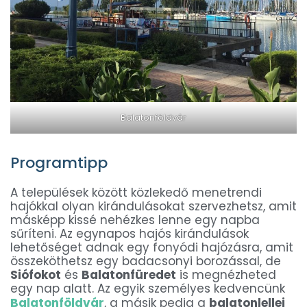
Balatonföldvár
Programtipp
A települések között közlekedő menetrendi
hajókkal olyan kirándulásokat szervezhetsz, amit
másképp kissé nehézkes lenne egy napba
sűríteni. Az egynapos hajós kirándulások
lehetőséget adnak egy fonyódi hajózásra, amit
összeköthetsz egy badacsonyi borozással, de
Siófokot
és
Balatonfüredet
is megnézheted
egy nap alatt. Az egyik személyes kedvencünk
Balatonföldvár
, a másik pedig a
balatonlellei