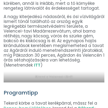
körében, annál is inkább, mert a tó környéke
rengeteg látnivalót és érdekességet tartogat.
A nagy kiterjedésű nádasáról, és ősi vízivilágáról
ismert tónál található az ország egyik
legrégebbi természetvédelmi területe, a
Velencei-tavi Madárrezervátum, ahol barna
rétihéja, nagy kócsag, vörös és szürke gém,
bakcsó és kiskócsag is él. Az egynapos hajós
kirándulások keretében megismerheted a tavat
az Agárdról induló menetrendszerinti járatokkal,
míg Pákozdon 30 perces, Agárdon és Velencén 1
órás sétahajózásokra van lehetőség.
(Menetrendek
ITT
)
Strand a Velencei-tónál
Programtipp
Tekerd körbe a tavat kerékpárral, mássz fel a