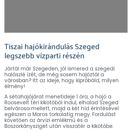
Tiszai hajókirándulás Szeged
legszebb vízparti részén
Jártál már Szegeden, jól ismered a szegedi
halászlé ízét, de még sosem hajóztál a
városban? Itt az ideje, hogy kipróbáld, milyen
élmény!
A sétahajójárat menetideje 1 óra, a hajó a
Roosevelt téri kikötőből indul, elhalad Szeged
belvárosa mellett, majd a két híd érintésével
egészen a Maros torkolatig megy. Fordulást
követően az árvízi emlékmű és a
Boszorkánysziget után visszatér a kikötőbe.