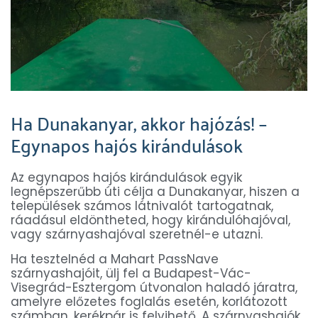
Ha Dunakanyar, akkor hajózás! –
Egynapos hajós kirándulások
Az egynapos hajós kirándulások egyik
legnépszerűbb úti célja a Dunakanyar, hiszen a
települések számos látnivalót tartogatnak,
ráadásul eldöntheted, hogy kirándulóhajóval,
vagy szárnyashajóval szeretnél-e utazni.
Ha tesztelnéd a Mahart PassNave
szárnyashajóit, ülj fel a Budapest-Vác-
Visegrád-Esztergom útvonalon haladó járatra,
amelyre előzetes foglalás esetén, korlátozott
számban, kerékpár is felvihető. A szárnyashajók