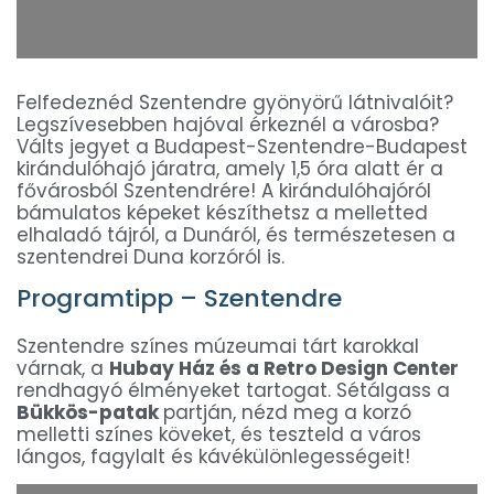
Felfedeznéd Szentendre gyönyörű látnivalóit?
Legszívesebben hajóval érkeznél a városba?
Válts jegyet a Budapest-Szentendre-Budapest
kirándulóhajó járatra, amely 1,5 óra alatt ér a
fővárosból Szentendrére! A kirándulóhajóról
bámulatos képeket készíthetsz a melletted
elhaladó tájról, a Dunáról, és természetesen a
szentendrei Duna korzóról is.
Programtipp – Szentendre
Szentendre színes múzeumai tárt karokkal
várnak, a
Hubay Ház és a Retro Design Center
rendhagyó élményeket tartogat. Sétálgass a
Bükkös-patak
partján, nézd meg a korzó
melletti színes köveket, és teszteld a város
lángos, fagylalt és kávékülönlegességeit!