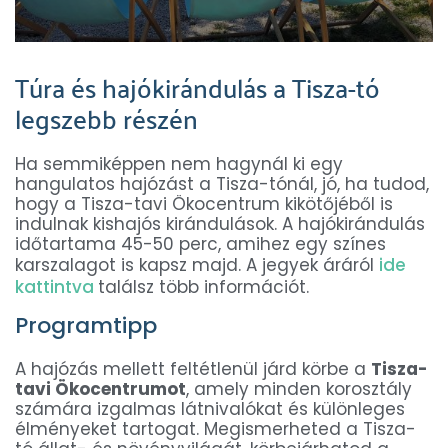
Túra és hajókirándulás a Tisza-tó
legszebb részén
Ha semmiképpen nem hagynál ki egy
hangulatos hajózást a Tisza-tónál, jó, ha tudod,
hogy a Tisza-tavi Ökocentrum kikötőjéből is
indulnak kishajós kirándulások. A hajókirándulás
időtartama 45-50 perc, amihez egy színes
karszalagot is kapsz majd. A jegyek áráról
ide
kattintva
találsz több információt.
Programtipp
A hajózás mellett feltétlenül járd körbe a
Tisza-
tavi Ökocentrumot
, amely minden korosztály
számára izgalmas látnivalókat és különleges
élményeket tartogat. Megismerheted a Tisza-