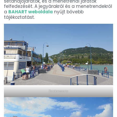
sétahajójáratok, és a menetrendi járatok
felfedezését. A jegyárakról és a menetrendekről
a
BAHART weboldala
nyújt bővebb
tájékoztatást.
Badacsony