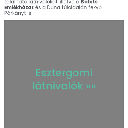
található látnivalókat, illetve a
Babits
Emlékházat
és a Duna túloldalán fekvő
Párkányt is!
Esztergomi
látnivalók »»