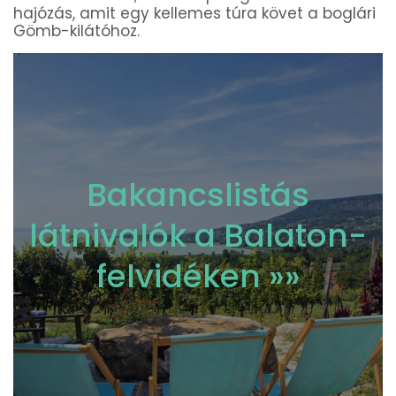
hajózás, amit egy kellemes túra követ a boglári
Gömb-kilátóhoz.
Bakancslistás
látnivalók a Balaton-
felvidéken »»