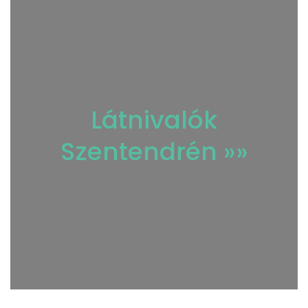
Látnivalók
Szentendrén
»»