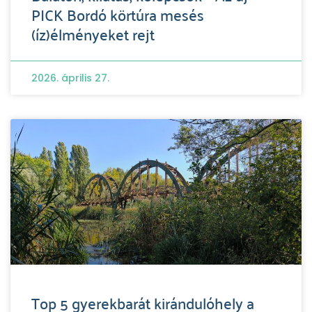
PICK Bordó körtúra mesés
(íz)élményeket rejt
2026. április 27.
Top 5 gyerekbarát kirándulóhely a