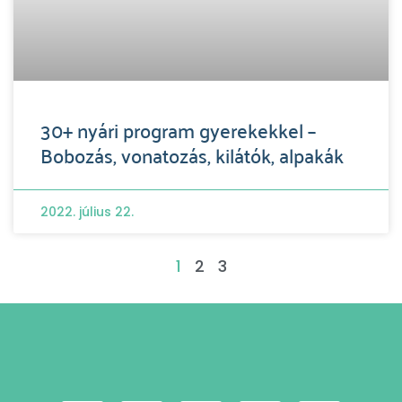
30+ nyári program gyerekekkel –
Bobozás, vonatozás, kilátók, alpakák
2022. július 22.
1
2
3