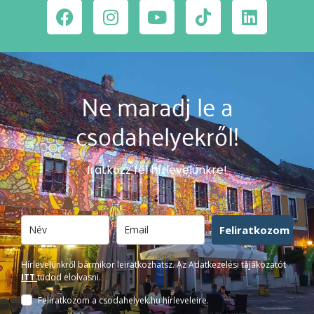
Ne maradj le a
csodahelyekről!
Iratkozz fel hírlevelünkre!
Feliratkozom
Hírlevelünkről bármikor leiratkozhatsz. Az Adatkezelési tájákozatót
ITT
tudod elolvasni.
Feliratkozom a csodahelyek.hu hírleveleire.