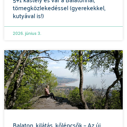
tömegközlekedéssel (gyerekekkel,
kutyával is!)
2026. június 3.
Balaton, kilátás, kőlépcsők – Az új