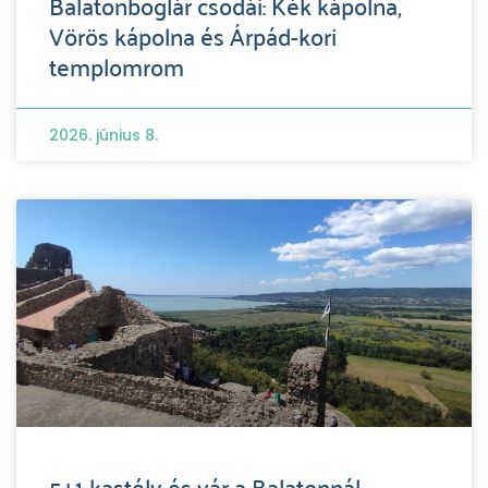
Balatonboglár csodái: Kék kápolna,
Vörös kápolna és Árpád-kori
templomrom
2026. június 8.
5+1 kastély és vár a Balatonnál,