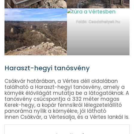
Fotók: Csodahelyek.hu
Haraszt-hegyi tanösvény
Csákvár határában, a Vértes déli oldalában
található a Haraszt-hegyi tanösvény, amely a
környék élővilágát mutatja be a látogatóknak. A
tanösvény csúcspontja a 332 méter magas
Kerek-hegy, a kopár fennsíkról lélegzetelállító
panoráma nyílik a környékre, jól látható
innen Csákvár, a Vértesalja, és a Vértes lankái is.