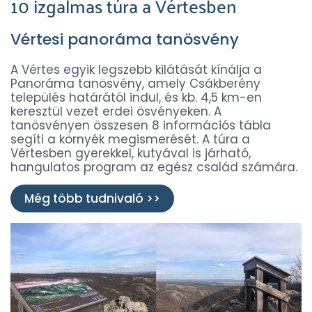
10 izgalmas túra a Vértesben
Vértesi panoráma tanösvény
A Vértes egyik legszebb kilátását kínálja a
Panoráma tanösvény, amely Csákberény
település határától indul, és kb. 4,5 km-en
keresztül vezet erdei ösvényeken. A
tanösvényen összesen 8 információs tábla
segíti a környék megismerését. A túra a
Vértesben gyerekkel, kutyával is járható,
hangulatos program az egész család számára.
Még több tudnivaló >>