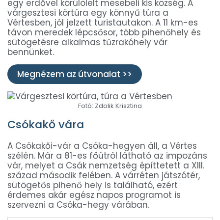
egy erdővel körülölelt mesebeli kis község. A
várgesztesi körtúra egy könnyű túra a
Vértesben, jól jelzett turistautakon. A 11 km-es
távon meredek lépcsősor, több pihenőhely és
sütögetésre alkalmas tűzrakóhely vár
bennünket.
Megnézem az útvonalat >>
Fotó: Zdolik Krisztina
Csókakő vára
A Csókakői-vár a Csóka-hegyen áll, a Vértes
szélén. Már a 81-es főútról látható az impozáns
vár, melyet a Csák nemzetség építtetett a XIII.
század második felében. A várréten játszótér,
sütögetős pihenő hely is található, ezért
érdemes akár egész napos programot is
szervezni a Csóka-hegy várában.