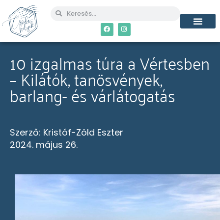
MÉG TÖBB CSO
10 izgalmas túra a Vértesben
– Kilátók, tanösvények,
barlang- és várlátogatás
Szerző:
Kristóf-Zöld Eszter
2024. május 26.