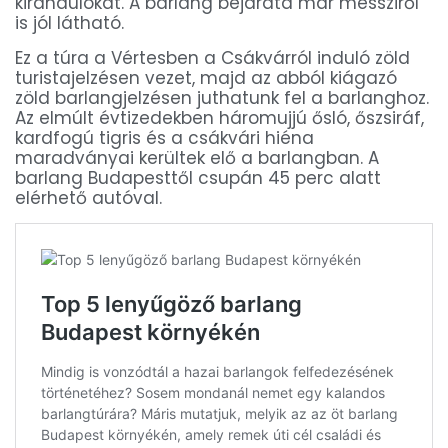
kirándulókat. A barlang bejárata már messziről
is jól látható.
Ez a túra a Vértesben a Csákvárról induló zöld
turistajelzésen vezet, majd az abból kiágazó
zöld barlangjelzésen juthatunk fel a barlanghoz.
Az elmúlt évtizedekben háromujjú ősló, őszsiráf,
kardfogú tigris és a csákvári hiéna
maradványai kerültek elő a barlangban. A
barlang Budapesttől csupán 45 perc alatt
elérhető autóval.