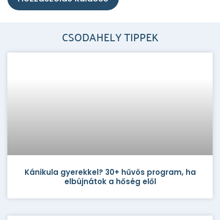
CSODAHELY TIPPEK
Kánikula gyerekkel? 30+ hűvös program, ha
elbújnátok a hőség elől