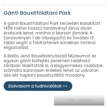
Gánti Bauxitföldtani Park
A gánti Bauxitföldtani Park területén kialakított
1459 méter hosszú tanösvényt járva olyan
érzésünk lehet, mintha a Marson járnánk. A
tanösvényen 1 db útbaigazító és további 13
tábla segíti a földtörténeti korokban történő
eligazodást.
A Balás Jenő Bauxitbányászati Múzeumot az
egykori gánti külfejtés peremén található
táróban alakították ki, a kisgyermekes családok
számára különösen érdekes lehet az udvaron
álló két hajdani bauxitszállító mozdony.
Elolvasom a tudnivalókat >>
Fotók: Tasi Zsolt