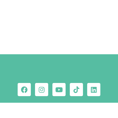
Szállástippek a Facebookon
MEGNÉZEM