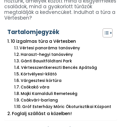
hoztunk, amelyek között mind a kisgyermekes
családok, mind a gyakorlott túrázók
megtalálják a kedvencüket. Indulhat a túra a
Vértesben?
Tartalomjegyzék
10 izgalmas túra a Vértesben
Vértesi panoráma tanösvény
Haraszt-hegyi tanösvény
Gánti Bauxitföldtani Park
Vértesszentkereszti Bencés Apátság
Körtvélyesi-kilátó
Várgesztesi körtúra
Csókakő vára
Majki Kamalduli Remeteség
Csákvári-barlang
Gróf Esterházy Móric Ökoturisztikai Központ
Foglalj szállást a közelben!