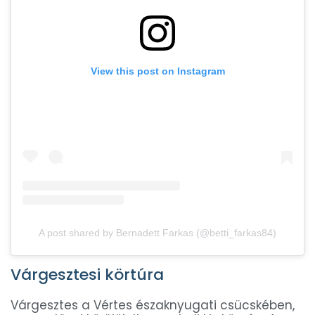
View this post on Instagram
A post shared by Bernadett Farkas (@betti_farkas84)
Várgesztesi körtúra
Várgesztes a Vértes északnyugati csücskében,