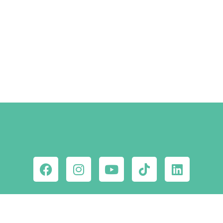
Szállástippek a Facebookon
MEGNÉZEM