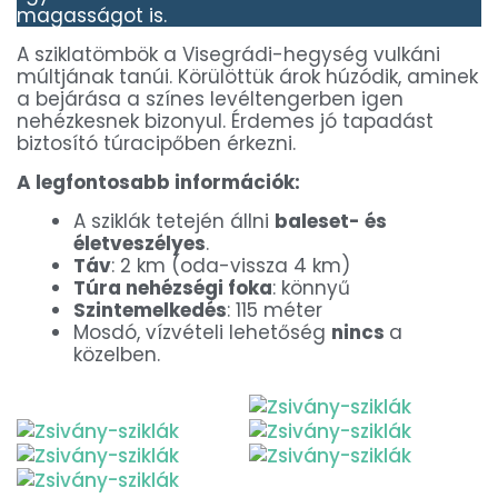
magasságot is.
A sziklatömbök a Visegrádi-hegység vulkáni
múltjának tanúi. Körülöttük árok húzódik, aminek
a bejárása a színes levéltengerben igen
nehézkesnek bizonyul. Érdemes jó tapadást
biztosító túracipőben érkezni.
A legfontosabb információk:
A sziklák tetején állni
baleset- és
életveszélyes
.
Táv
: 2 km (oda-vissza 4 km)
Túra nehézségi foka
: könnyű
Szintemelkedés
: 115 méter
Mosdó, vízvételi lehetőség
nincs
a
közelben.