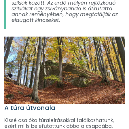
sziklák között. Az erdő mélyén rejtőzködő
sziklákat egy zsiványbanda is átkutatta
annak reményében, hogy megtalálják az
eldugott kincseket.
A túra útvonala
Kissé csalóka túraleírásokkal találkozhatunk,
ezért mi is belefutottunk abba a csapdába,