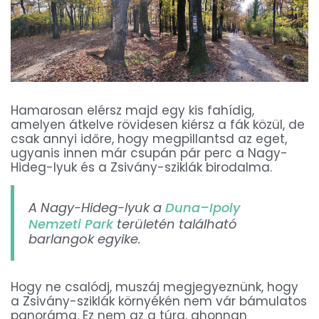
Hamarosan elérsz majd egy kis fahídig,
amelyen átkelve rövidesen kiérsz a fák közül, de
csak annyi időre, hogy megpillantsd az eget,
ugyanis innen már csupán pár perc a Nagy-
Hideg-lyuk és a Zsivány-sziklák birodalma.
A Nagy-Hideg-lyuk a
Duna–Ipoly
Nemzeti Park
területén található
barlangok egyike.
Hogy ne csalódj, muszáj megjegyeznünk, hogy
a Zsivány-sziklák környékén nem vár bámulatos
panoráma. Ez nem az a túra, ahonnan