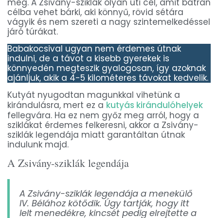
meg. A Zsivány-sziklák olyan úti cél, amit bátran
célba vehet bárki, aki könnyű, rövid sétára
vágyik és nem szereti a nagy szintemelkedéssel
járó túrákat.
Babakocsival ugyan nem érdemes útnak
indulni, de a távot a kisebb gyerekek is
könnyedén megteszik gyalogosan, így azoknak
ajánljuk, akik a 4-5 kilométeres távokat kedvelik.
Kutyát nyugodtan magunkkal vihetünk a
kirándulásra, mert ez a
kutyás kirándulóhelyek
fellegvára. Ha ez nem győz meg arról, hogy a
sziklákat érdemes felkeresni, akkor a Zsivány-
sziklák legendája miatt garantáltan útnak
indulunk majd.
A Zsivány-sziklák legendája
A Zsivány-sziklák legendája a menekülő
IV. Bélához kötődik. Úgy tartják, hogy itt
lelt menedékre, kincsét pedig elrejtette a