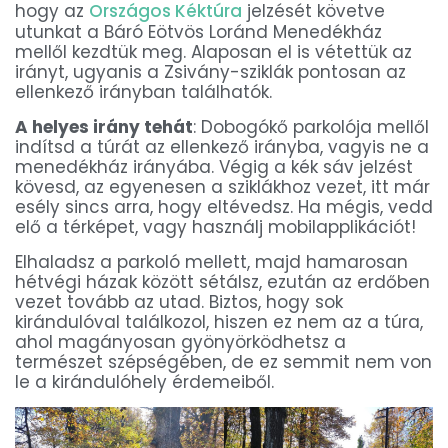
hogy az
Országos Kéktúra
jelzését követve
utunkat a Báró Eötvös Loránd Menedékház
mellől kezdtük meg. Alaposan el is vétettük az
irányt, ugyanis a Zsivány-sziklák pontosan az
ellenkező irányban találhatók.
A helyes irány tehát
: Dobogókő parkolója mellől
indítsd a túrát az ellenkező irányba, vagyis ne a
menedékház irányába. Végig a kék sáv jelzést
kövesd, az egyenesen a sziklákhoz vezet, itt már
esély sincs arra, hogy eltévedsz. Ha mégis, vedd
elő a térképet, vagy használj mobilapplikációt!
Elhaladsz a parkoló mellett, majd hamarosan
hétvégi házak között sétálsz, ezután az erdőben
vezet tovább az utad. Biztos, hogy sok
kirándulóval találkozol, hiszen ez nem az a túra,
ahol magányosan gyönyörködhetsz a
természet szépségében, de ez semmit nem von
le a kirándulóhely érdemeiből.