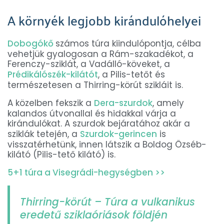
A környék legjobb kirándulóhelyei
Dobogókő
számos túra kiindulópontja, célba
vehetjük gyalogosan a Rám-szakadékot, a
Ferenczy-sziklát, a Vadálló-köveket, a
Prédikálószék-kilátót
, a Pilis-tetőt és
természetesen a Thirring-körút szikláit is.
A közelben fekszik a
Dera-szurdok
, amely
kalandos útvonallal és hidakkal várja a
kirándulókat. A szurdok bejáratához akár a
sziklák tetején, a
Szurdok-gerincen
is
visszatérhetünk, innen látszik a Boldog Özséb-
kilátó (Pilis-tető kilátó) is.
5+1 túra a Visegrádi-hegységben >>
Thirring-körút – Túra a vulkanikus
eredetű sziklaóriások földjén