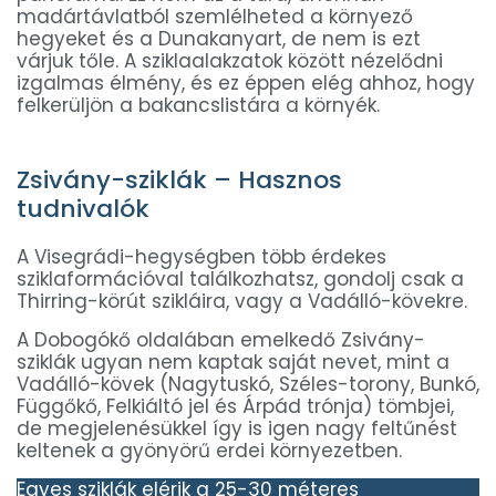
madártávlatból szemlélheted a környező
hegyeket és a Dunakanyart, de nem is ezt
várjuk tőle. A sziklaalakzatok között nézelődni
izgalmas élmény, és ez éppen elég ahhoz, hogy
felkerüljön a bakancslistára a környék.
Zsivány-sziklák – Hasznos
tudnivalók
A Visegrádi-hegységben több érdekes
sziklaformációval találkozhatsz, gondolj csak a
Thirring-körút szikláira, vagy a Vadálló-kövekre.
A Dobogókő oldalában emelkedő Zsivány-
sziklák ugyan nem kaptak saját nevet, mint a
Vadálló-kövek (Nagytuskó, Széles-torony, Bunkó,
Függőkő, Felkiáltó jel és Árpád trónja) tömbjei,
de megjelenésükkel így is igen nagy feltűnést
keltenek a gyönyörű erdei környezetben.
Egyes sziklák elérik a 25-30 méteres