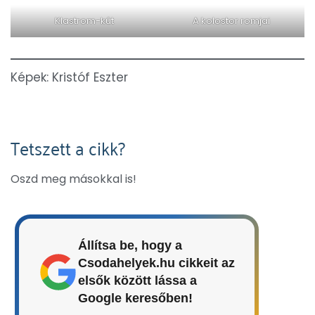
Klastrom-kút
A kolostor romjai
Képek: Kristóf Eszter
Tetszett a cikk?
Oszd meg másokkal is!
Állítsa be, hogy a
Csodahelyek.hu cikkeit az
elsők között lássa a
Google keresőben!