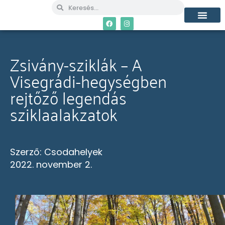
MÉG TÖBB CSO
Zsivány-sziklák – A
Visegrádi-hegységben
rejtőző legendás
sziklaalakzatok
Szerző:
Csodahelyek
2022. november 2.