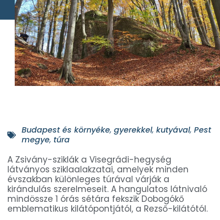
Budapest és környéke
,
gyerekkel
,
kutyával
,
Pest
megye
,
túra
A Zsivány-sziklák a Visegrádi-hegység
látványos sziklaalakzatai, amelyek minden
évszakban különleges túrával várják a
kirándulás szerelmeseit. A hangulatos látnivaló
mindössze 1 órás sétára fekszik Dobogókő
emblematikus kilátópontjától, a Rezső-kilátótól.