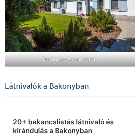
Boróka Apartman Hárskút
Látnivalók a Bakonyban