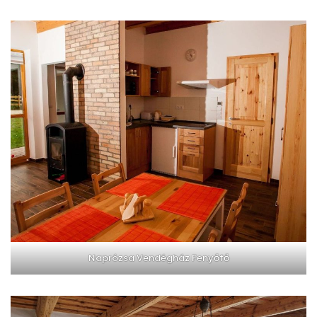
Naprózsa Vendégház Fenyőfő