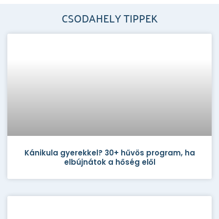
CSODAHELY TIPPEK
Kánikula gyerekkel? 30+ hűvös program, ha
elbújnátok a hőség elől