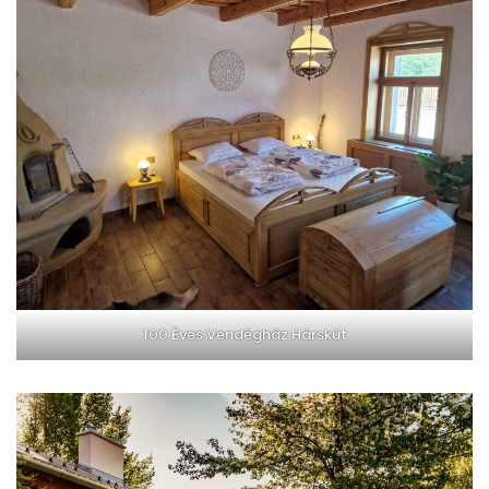
100 Éves Vendégház Hárskút