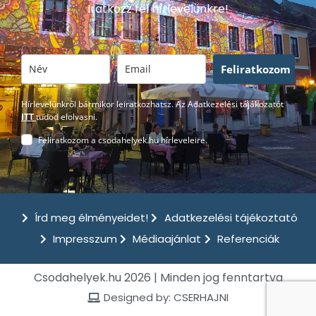
Iratkozz fel hírlevelünkre!
Feliratkozom
Hírlevelünkről bármikor leiratkozhatsz. Az Adatkezelési tájákozatót
ITT
tudod elolvasni.
Feliratkozom a csodahelyek.hu hírleveleire.
Írd meg élményeidet!
Adatkezelési tájékoztató
Impresszum
Médiaajánlat
Referenciák
Csodahelyek.hu 2026 | Minden jog fenntartva
Designed by: CSERHAJNI