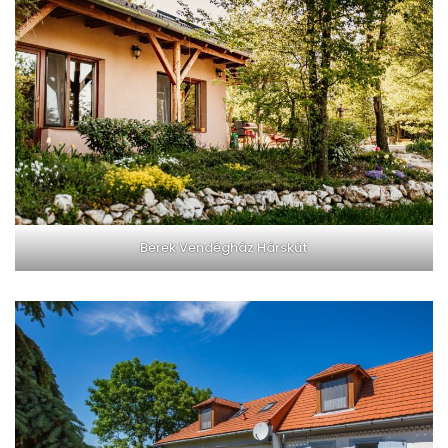
Berek Vendégház Hárskút