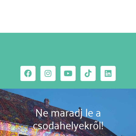
Ne maradj le a
csodahelyekről!