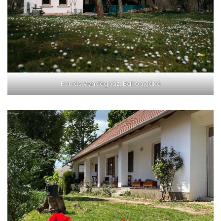
Forrás Vendégház, Bakonyjákó