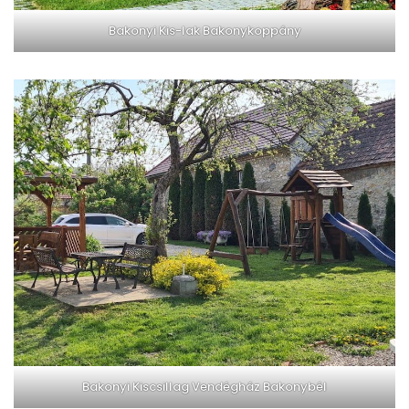
Bakonyi Kis-lak Bakonykoppány
Bakonyi Kiscsillag Vendégház Bakonybél