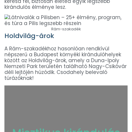
keresd fel, biztosan életed egyik legszebb
kirándulós élménye lesz.
Rám-szakadék
Holdvilág-árok
A Rám-szakadékhoz hasonlóan rendkívül
népszerű a Budapest környéki kirándulóhelyek
között az Holdvilág-árok, amely a Duna-Ipoly
Nemzeti Park területén található Nagy-Csikóvár
déli lejtőjén húzódik. Csodahely belevaló
túrázóknak!