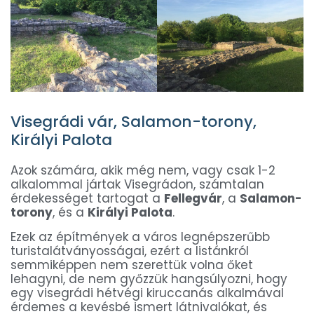
Visegrádi vár, Salamon-torony,
Királyi Palota
Azok számára, akik még nem, vagy csak 1-2
alkalommal jártak Visegrádon, számtalan
érdekességet tartogat a
Fellegvár
, a
Salamon-
torony
, és a
Királyi Palota
.
Ezek az építmények a város legnépszerűbb
turistalátványosságai, ezért a listánkról
semmiképpen nem szerettük volna őket
lehagyni, de nem győzzük hangsúlyozni, hogy
egy visegrádi hétvégi kiruccanás alkalmával
érdemes a kevésbé ismert látnivalókat, és