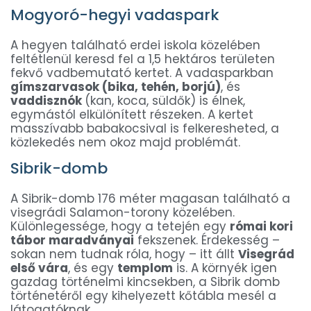
Mogyoró-hegyi vadaspark
A hegyen található erdei iskola közelében
feltétlenül keresd fel a 1,5 hektáros területen
fekvő vadbemutató kertet. A vadasparkban
gímszarvasok (bika, tehén, borjú)
, és
vaddisznók
(kan, koca, süldők) is élnek,
egymástól elkülönített részeken. A kertet
masszívabb babakocsival is felkeresheted, a
közlekedés nem okoz majd problémát.
Sibrik-domb
A Sibrik-domb 176 méter magasan található a
visegrádi Salamon-torony közelében.
Különlegessége, hogy a tetején egy
római kori
tábor maradványai
fekszenek. Érdekesség –
sokan nem tudnak róla, hogy – itt állt
Visegrád
első vára
, és egy
templom
is. A környék igen
gazdag történelmi kincsekben, a Sibrik domb
történetéről egy kihelyezett kőtábla mesél a
látogatóknak.