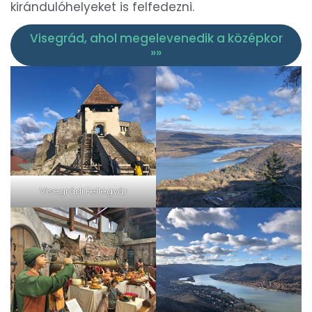
kirándulóhelyeket is felfedezni.
Visegrád, ahol megelevenedik a középkor
»»
Visegrádi Fellegvár