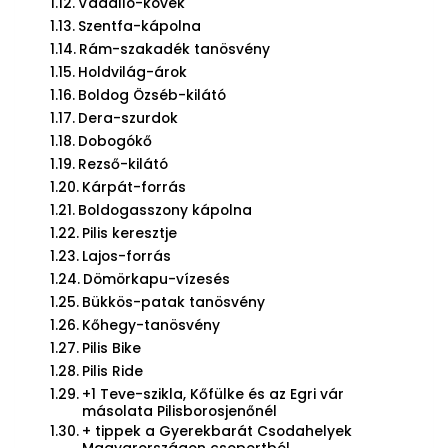
Vadálló-kövek
Szentfa-kápolna
Rám-szakadék tanösvény
Holdvilág-árok
Boldog Özséb-kilátó
Dera-szurdok
Dobogókő
Rezső-kilátó
Kárpát-forrás
Boldogasszony kápolna
Pilis keresztje
Lajos-forrás
Dömörkapu-vízesés
Bükkös-patak tanösvény
Kőhegy-tanösvény
Pilis Bike
Pilis Ride
+1 Teve-szikla, Kőfülke és az Egri vár
másolata Pilisborosjenőnél
+ tippek a Gyerekbarát Csodahelyek