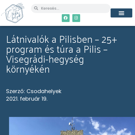
MÉG TÖBB CSO
Látnivalók a Pilisben – 25+
program és túra a Pilis –
Visegrádi-hegység
környékén
Szerző:
Csodahelyek
2021. február 19.