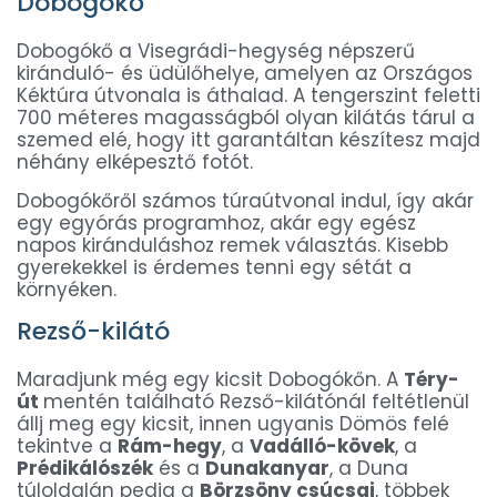
Dobogókő
Dobogókő a Visegrádi-hegység népszerű
kiránduló- és üdülőhelye, amelyen az Országos
Kéktúra útvonala is áthalad. A tengerszint feletti
700 méteres magasságból olyan kilátás tárul a
szemed elé, hogy itt garantáltan készítesz majd
néhány elképesztő fotót.
Dobogókőről számos túraútvonal indul, így akár
egy egyórás programhoz, akár egy egész
napos kiránduláshoz remek választás. Kisebb
gyerekekkel is érdemes tenni egy sétát a
környéken.
Rezső-kilátó
Maradjunk még egy kicsit Dobogókőn. A
Téry-
út
mentén található Rezső-kilátónál feltétlenül
állj meg egy kicsit, innen ugyanis Dömös felé
tekintve a
Rám-hegy
, a
Vadálló-kövek
, a
Prédikálószék
és a
Dunakanyar
, a Duna
túloldalán pedig a
Börzsöny csúcsai
, többek