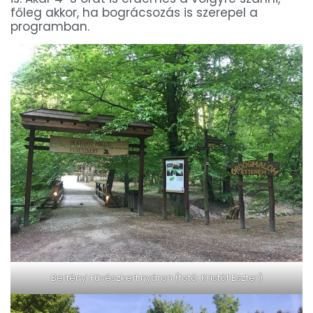
főleg akkor, ha bográcsozás is szerepel a
programban.
Bertényi Füvészkert nyáron (fotó: Kristóf Eszter)