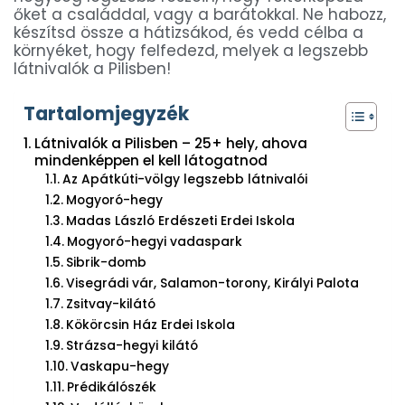
őket a családdal, vagy a barátokkal. Ne habozz,
készítsd össze a hátizsákod, és vedd célba a
környéket, hogy felfedezd, melyek a legszebb
látnivalók a Pilisben!
Tartalomjegyzék
Látnivalók a Pilisben – 25+ hely, ahova
mindenképpen el kell látogatnod
Az Apátkúti-völgy legszebb látnivalói
Mogyoró-hegy
Madas László Erdészeti Erdei Iskola
Mogyoró-hegyi vadaspark
Sibrik-domb
Visegrádi vár, Salamon-torony, Királyi Palota
Zsitvay-kilátó
Kökörcsin Ház Erdei Iskola
Strázsa-hegyi kilátó
Vaskapu-hegy
Prédikálószék