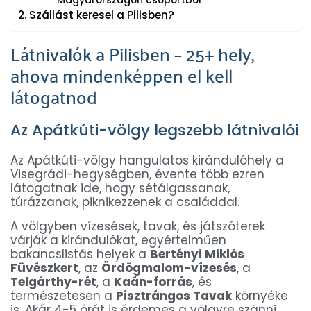
Magyarországon csoportból
Szállást keresel a Pilisben?
Látnivalók a Pilisben – 25+ hely,
ahova mindenképpen el kell
látogatnod
Az Apátkúti-völgy legszebb látnivalói
Az Apátkúti-völgy hangulatos kirándulóhely a
Visegrádi-hegységben, évente több ezren
látogatnak ide, hogy sétálgassanak,
túrázzanak, piknikezzenek a családdal.
A völgyben vízesések, tavak, és játszóterek
várják a kirándulókat, egyértelműen
bakancslistás helyek a
Bertényi Miklós
Füvészkert
, az
Ördögmalom-vízesés
, a
Telgárthy-rét
, a
Kaán-forrás
, és
természetesen a
Pisztrángos Tavak
környéke
is. Akár 4-5 órát is érdemes a völgyre szánni,