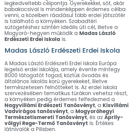
legkedveltebb célpontja. Gyerekekkel, sőt, akár
babakocsival is mindenképpen érdemes célba
venni, a közelben ráadásul több erdei játszótér
is található a környéken. Szabadtéri
sütögetéshez szintén ideális úti cél, illetve a
Mogyoró-hegyen működik a
Madas László
Erdészeti Erdei Iskola
is.
Madas László Erdészeti Erdei Iskola
A Madas László Erdészeti Erdei Iskola Európa
legelső erdei iskolája, amely évente mintegy
8000 látogatót fogad, köztük óvodás és
általános iskolás korú gyerekeket, illetve
természetesen felnőtteket is. Az erdei iskola
szervezésében tematikus túrákon vehetsz részt,
a környéken pedig érdemes felfedezned a
Nagyvillámi Erdészeti Tanösvényt
, a
Kisvillámi
Vadvirágos tanösvényt
, a
Mogyoróhegyi
Természetismereti Tanösvényt
, és az
Áprily-
völgyi Rege-Termő Tanösvényt
is. Értékes
látnivalók a Pilisben.