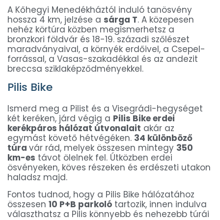
A Kőhegyi Menedékháztól induló tanösvény
hossza 4 km, jelzése a
sárga T
. A közepesen
nehéz körtúra közben megismerhetsz a
bronzkori földvár és 18-19. századi szőlészet
maradványaival, a környék erdőivel, a Csepel-
forrással, a Vasas-szakadékkal és az andezit
breccsa sziklaképződményekkel.
Pilis Bike
Ismerd meg a Pilist és a Visegrádi-hegységet
két keréken, járd végig a
Pilis Bike erdei
kerékpáros hálózat útvonalait
akár az
egymást követő hétvégéken.
34 különböző
túra
vár rád, melyek összesen mintegy
350
km-es
távot ölelnek fel. Útközben erdei
ösvényeken, köves részeken és erdészeti utakon
haladsz majd.
Fontos tudnod, hogy a Pilis Bike hálózatához
összesen
10 P+B parkoló
tartozik, innen indulva
választhatsz a Pilis könnyebb és nehezebb túrái