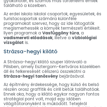
gyakorlótér, és számos más történelmi emlék
található a közelben.
Az erdei iskola iskolai csoportok, egyesületek, és
turistacsoportok számára különféle
programokat szervez, hogy az ide látogatók
megismerhessék a környék természeti értékeit.
Ilyen programok a
Vasfüggöny túra
, a
vadismereti előadások
, illetve a
vízbiológiai
vizsgálat
is.
Strázsa-hegyi kilátó
A Strázsa-hegyi kilátó szuper látnivaló a
Pilisben, amely Esztergom-Kertváros közelében
áll és felkeresését célszerű összekötni a
Strázsa-hegyi tanösvény
bejárásával.
Az építmény érdekessége, hogy külső és belső
részén orosz graffitik és cirill betűk találhatóak.
Ennek oka, hogy a kilátó egykor nagyon fontos
stratégiai pont volt, majd egy időben
világítótoronyként is működött. Tetejéről