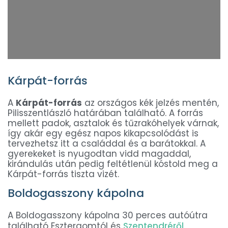
Kárpát-forrás
A
Kárpát-forrás
az országos kék jelzés mentén,
Pilisszentlászló határában található. A forrás
mellett padok, asztalok és tűzrakóhelyek várnak,
így akár egy egész napos kikapcsolódást is
tervezhetsz itt a családdal és a barátokkal. A
gyerekeket is nyugodtan vidd magaddal,
kirándulás után pedig feltétlenül kóstold meg a
Kárpát-forrás tiszta vizét.
Boldogasszony kápolna
A Boldogasszony kápolna 30 perces autóútra
található Esztergomtól és
Szentendréről
,