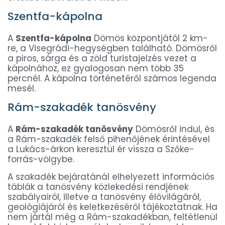
Szentfa-kápolna
A
Szentfa-kápolna
Dömös központjától 2 km-
re, a Visegrádi-hegységben található. Dömösről
a piros, sárga és a zöld turistajelzés vezet a
kápolnához, ez gyalogosan nem több 35
percnél. A kápolna történetéről számos legenda
mesél.
Rám-szakadék tanösvény
A
Rám-szakadék tanösvény
Dömösről indul, és
a Rám-szakadék felső pihenőjének érintésével
a Lukács-árkon keresztül ér vissza a Szőke-
forrás-völgybe.
A szakadék bejáratánál elhelyezett információs
táblák a tanösvény közlekedési rendjének
szabályairól, illetve a tanösvény élővilágáról,
geológiájáról és keletkezéséről tájékoztatnak. Ha
nem jártál még a Rám-szakadékban, feltétlenül