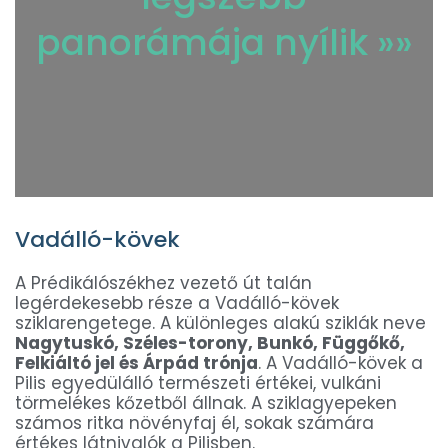
panorámája nyílik »»
Vadálló-kövek
A Prédikálószékhez vezető út talán
legérdekesebb része a Vadálló-kövek
sziklarengetege. A különleges alakú sziklák neve
Nagytuskó, Széles-torony, Bunkó, Függőkő,
Felkiáltó jel és Árpád trónja
. A Vadálló-kövek a
Pilis egyedülálló természeti értékei, vulkáni
törmelékes kőzetből állnak. A sziklagyepeken
számos ritka növényfaj él, sokak számára
értékes látnivalók a Pilisben.