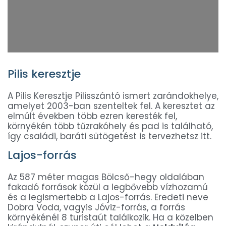
Pilis keresztje
A Pilis Keresztje Pilisszántó ismert zarándokhelye,
amelyet 2003-ban szenteltek fel. A keresztet az
elmúlt években több ezren keresték fel,
környékén több tűzrakóhely és pad is található,
így családi, baráti sütögetést is tervezhetsz itt.
Lajos-forrás
Az 587 méter magas Bölcső-hegy oldalában
fakadó források közül a legbővebb vízhozamú
és a legismertebb a Lajos-forrás. Eredeti neve
Dobra Voda, vagyis Jóviz-forrás, a forrás
környékénél 8 turistaút találkozik. Ha a közelben