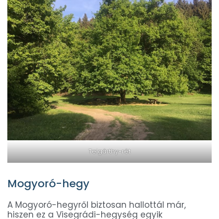
Telgárthy-rét
Mogyoró-hegy
A Mogyoró-hegyről biztosan hallottál már,
hiszen ez a Visegrádi-hegység egyik