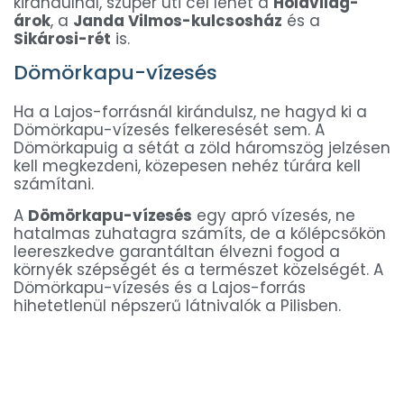
kirándulnál, szuper úti cél lehet a
Holdvilág-
árok
, a
Janda Vilmos-kulcsosház
és a
Sikárosi-rét
is.
Dömörkapu-vízesés
Ha a Lajos-forrásnál kirándulsz, ne hagyd ki a
Dömörkapu-vízesés felkeresését sem. A
Dömörkapuig a sétát a zöld háromszög jelzésen
kell megkezdeni, közepesen nehéz túrára kell
számítani.
A
Dömörkapu-vízesés
egy apró vízesés, ne
hatalmas zuhatagra számíts, de a kőlépcsőkön
leereszkedve garantáltan élvezni fogod a
környék szépségét és a természet közelségét. A
Dömörkapu-vízesés és a Lajos-forrás
hihetetlenül népszerű látnivalók a Pilisben.