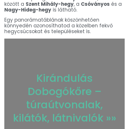
között a
Szent Mihály-hegy
, a
Csóványos
és a
Nagy-Hideg-hegy
is látható.
Egy panorámatáblának köszönhetően
könnyedén azonosíthatod a közelben fekvő
hegycsúcsokat és településeket is.
Kirándulás
Dobogókőre –
túraútvonalak,
kilátók, látnivalók »»