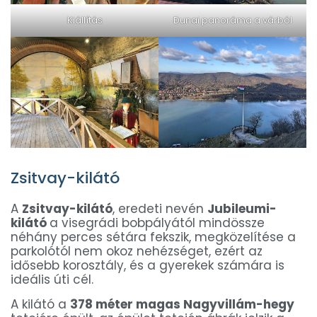
Kiállítás
Dunai panoráma a várból
Zsitvay-kilátó
A
Zsitvay-kilátó
, eredeti nevén
Jubileumi-
kilátó
a visegrádi bobpályától mindössze
néhány perces sétára fekszik, megközelítése a
parkolótól nem okoz nehézséget, ezért az
idősebb korosztály, és a gyerekek számára is
ideális úti cél.
A kilátó a
378 méter magas Nagyvillám-hegy