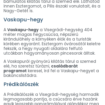
bámulatos kilátás tárul a szemed elé. Láthatod
innen Esztergomot, a Pilis északi vonulatait, és a
Nagy-Getét is.
Vaskapu-hegy
A
Vaskapu-hegy
a Visegrádi-hegység 404
méter magas hegycsúcsa, népszerű
kirándulóhely a környéken élők és a turisták
körében egyaránt. Esztergom óvárosától keletre
fekszik, a hegy nyugati oldalára felfutó
utcákban hagyományosan pincesorok álltak.
A Vaskapuról gyönyörű kilátás tárul a szemed
elé, ha szeretsz túrázni,
családbarát
programot
keresel, írd fel a Vaskapu-hegyet a
bakancslistádra.
Prédikálószék
A Prédikálószék a Visegrádi-hegység harmadik
legmagasabb pontja, a csúcsára érve hazánk
egyik legszebb panorámájával ajándékoz meg