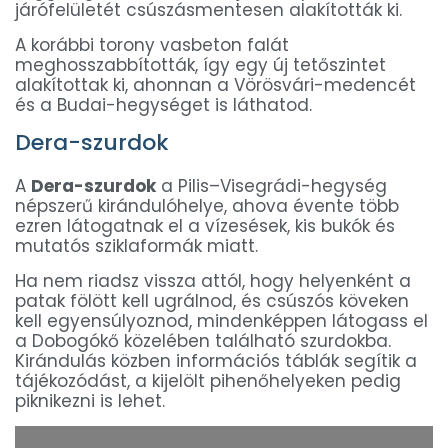
járófelületét csúszásmentesen alakították ki.
A korábbi torony vasbeton falát
meghosszabbították, így egy új tetőszintet
alakítottak ki, ahonnan a Vörösvári-medencét
és a Budai-hegységet is láthatod.
Dera-szurdok
A
Dera-szurdok
a Pilis–Visegrádi-hegység
népszerű kirándulóhelye, ahova évente több
ezren látogatnak el a vízesések, kis bukók és
mutatós sziklaformák miatt.
Ha nem riadsz vissza attól, hogy helyenként a
patak fölött kell ugrálnod, és csúszós köveken
kell egyensúlyoznod, mindenképpen látogass el
a Dobogókő közelében található szurdokba.
Kirándulás közben információs táblák segítik a
tájékozódást, a kijelölt pihenőhelyeken pedig
piknikezni is lehet.