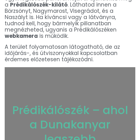
a
Prédikálószék-kilátó
. Láthatod innen a
Börzsönyt, Nagymarost, Visegrádot, és a
Naszályt is. Ha kíváncsi vagy a látványra,
tudnod kell, hogy bármelyik pillanatban
megnézheted, ugyanis a Prédikálószéken
webkamera
is működik.
A terület folyamatosan látogatható, de az
időjárás-, és útviszonyokkal kapcsolatban
érdemes előzetesen tájékozódni.
Prédikálószék – ahol
a Dunakanyar
legszebb