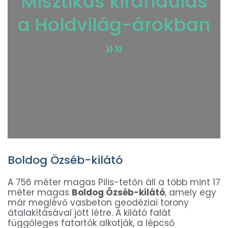
Misztikus kirándulás
a Holdvilág-árokban
»»
Boldog Özséb-kilátó
A 756 méter magas Pilis-tetőn áll a több mint 17
méter magas
Boldog Özséb-kilátó
, amely egy
már meglévő vasbeton geodéziai torony
átalakításával jött létre. A kilátó falát
függőleges fatartók alkotják, a lépcső