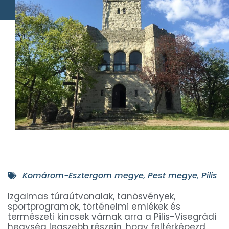
Komárom-Esztergom megye
,
Pest megye
,
Pilis
Izgalmas túraútvonalak, tanösvények,
sportprogramok, történelmi emlékek és
természeti kincsek várnak arra a Pilis-Visegrádi
hegység legszebb részein, hogy feltérképezd