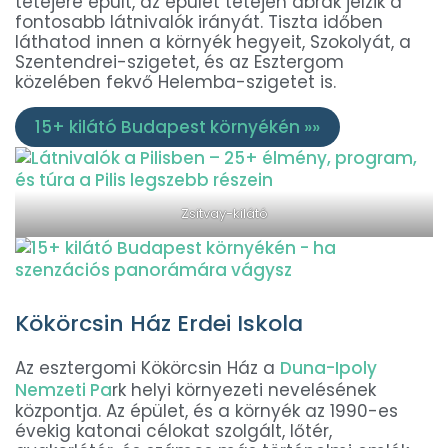
tetejére épült, az épület tetején ábrák jelzik a
fontosabb látnivalók irányát. Tiszta időben
láthatod innen a környék hegyeit, Szokolyát, a
Szentendrei-szigetet, és az Esztergom
közelében fekvő Helemba-szigetet is.
15+ kilátó Budapest környékén »»
Zsitvay-kilátó
Kökörcsin Ház Erdei Iskola
Az esztergomi Kökörcsin Ház a
Duna-Ipoly
Nemzeti Pa
rk helyi környezeti nevelésének
központja. Az épület, és a környék az 1990-es
évekig katonai célokat szolgált, lőtér,