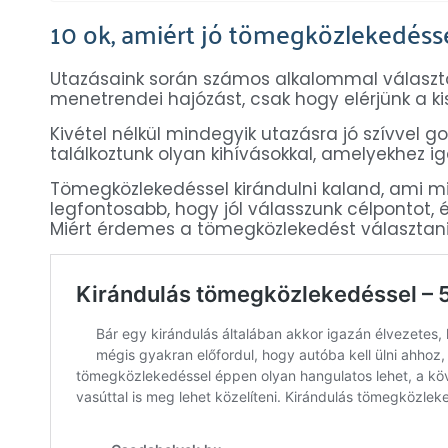
10 ok, amiért jó tömegközlekedésse
Utazásaink során számos alkalommal választo
menetrendei hajózást, csak hogy elérjünk a kis
Kivétel nélkül mindegyik utazásra jó szívvel g
találkoztunk olyan kihívásokkal, amelyekhez ig
Tömegközlekedéssel kirándulni kaland, ami mi
legfontosabb, hogy jól válasszunk célpontot,
Miért érdemes a tömegközlekedést választani