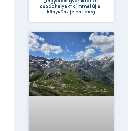
„Ingyenes gyerekbarát
csodahelyek” címmel új e-
könyvünk jelent meg