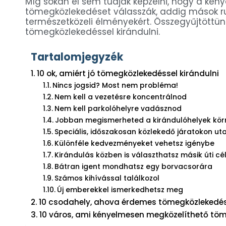
Míg sokan el sem tudják képzelni, hogy a kén
tömegközlekedéset válasszák, addig mások r
természetközeli élményekért. Összegyűjtöttünk
tömegközlekedéssel kirándulni.
Tartalomjegyzék
10 ok, amiért jó tömegközlekedéssel kirándulni
Nincs jogsid? Most nem probléma!
Nem kell a vezetésre koncentrálnod
Nem kell parkolóhelyre vadásznod
Jobban megismerheted a kirándulóhelyek kör
Speciális, időszakosan közlekedő járatokon ut
Különféle kedvezményeket vehetsz igénybe
Kirándulás közben is választhatsz másik úti cél
Bátran igent mondhatsz egy borvacsorára
Számos kihívással találkozol
Új emberekkel ismerkedhetsz meg
10 csodahely, ahova érdemes tömegközlekedéss
10 város, ami kényelmesen megközelíthető tö