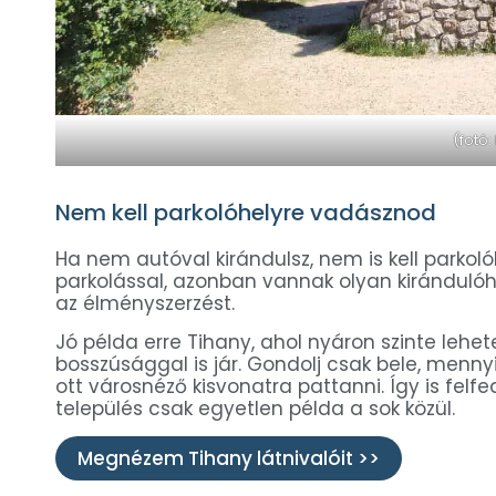
(fotó:
Nem kell parkolóhelyre vadásznod
Ha nem autóval kirándulsz, nem is kell parko
parkolással, azonban vannak olyan kirándulóh
az élményszerzést.
Jó példa erre Tihany, ahol nyáron szinte lehet
bosszúsággal is jár. Gondolj csak bele, menny
ott városnéző kisvonatra pattanni. Így is felf
település csak egyetlen példa a sok közül.
Megnézem Tihany látnivalóit >>