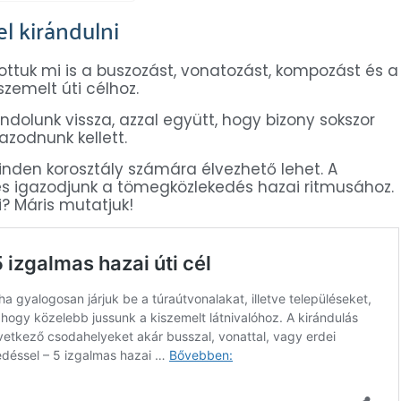
l kirándulni
ttuk mi is a buszozást, vonatozást, kompozást és a
zemelt úti célhoz.
ondolunk vissza, azzal együtt, hogy bizony sokszor
azodnunk kellett.
nden korosztály számára élvezhető lehet. A
 és igazodjunk a tömegközlekedés hazai ritmusához.
? Máris mutatjuk!