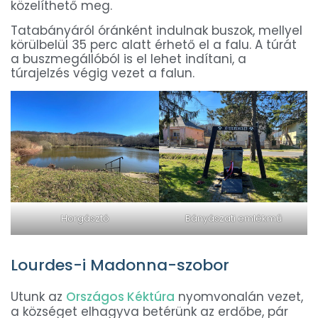
közelíthető meg.
Tatabányáról óránként indulnak buszok, mellyel
körülbelül 35 perc alatt érhető el a falu. A túrát
a buszmegállóból is el lehet indítani, a
túrajelzés végig vezet a falun.
Horgásztó
Bányászati emlékmű
Lourdes-i Madonna-szobor
Utunk az
Országos Kéktúra
nyomvonalán vezet,
a községet elhagyva betérünk az erdőbe, pár