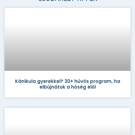
Kánikula gyerekkel? 30+ hűvös program, ha
elbújnátok a hőség elől