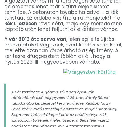
A gesztesi várhoz mi a túra végén sétáltunk fel,
de érdemes lehet már a túra elején kitérőt
tenni ide. A betonúton tovább haladva – a kék
turistaút az erdőbe visz (ne arra menjetek!) – a
kék L jelzésen
rövid séta, majd egy meredekebb
kaptató után lehet feljutni az elkerített várhoz.
A
vár 2013 óta zárva van
, jelenleg is felújítási
munkálatokat végeznek, ezért kerítés veszi körül,
mellette azonban körbejárható az építmény. A
kerítésre kifüggesztett táblán az áll, hogy a
nyitás 2023. III. negyedévében várható.
A vár története: A gótikus stílusban épült vár
történetének első bejegyzése 1326-ban, Károly Róbert
tulajdonába kerülésével kerül említésre. Később Nagy
Lajos király vadászkastéllyá építette át, majd Luxemburgi
Zsigmond király elzálogosította az erődítményt. A 16.
században történelmi jelentősége, a Bécs felé vezető
hadászati utak védelme volt. A törökök többször is