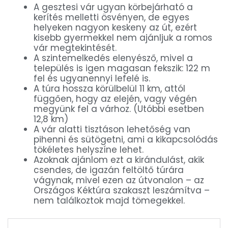
A gesztesi vár ugyan körbejárható a
kerítés melletti ösvényen, de egyes
helyeken nagyon keskeny az út, ezért
kisebb gyermekkel nem ajánljuk a romos
vár megtekintését.
A szintemelkedés elenyésző, mivel a
település is igen magasan fekszik: 122 m
fel és ugyanennyi lefelé is.
A túra hossza körülbelül 11 km, attól
függően, hogy az elején, vagy végén
megyünk fel a várhoz. (Utóbbi esetben
12,8 km)
A vár alatti tisztáson lehetőség van
pihenni és sütögetni, ami a kikapcsolódás
tökéletes helyszíne lehet.
Azoknak ajánlom ezt a kirándulást, akik
csendes, de igazán feltöltő túrára
vágynak, mivel ezen az útvonalon – az
Országos Kéktúra szakaszt leszámítva –
nem találkoztok majd tömegekkel.