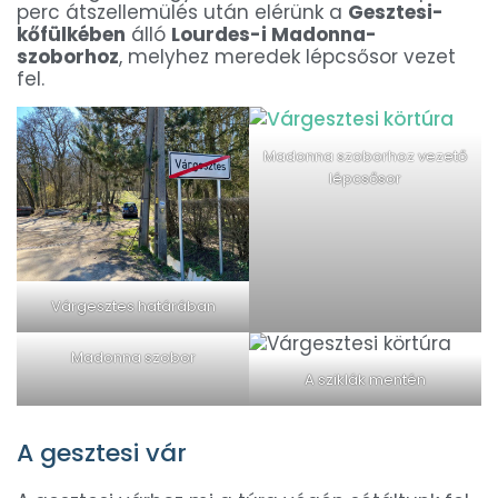
perc átszellemülés után elérünk a
Gesztesi-
kőfülkében
álló
Lourdes-i Madonna-
szoborhoz
, melyhez meredek lépcsősor vezet
fel.
Madonna szoborhoz vezető
lépcsősor
Várgesztes határában
Madonna szobor
A sziklák mentén
A gesztesi vár