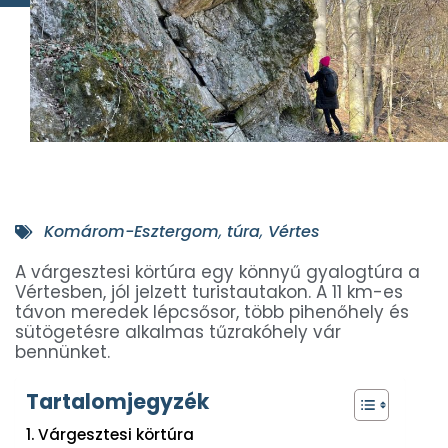
Komárom-Esztergom
,
túra
,
Vértes
A várgesztesi körtúra egy könnyű gyalogtúra a
Vértesben, jól jelzett turistautakon. A 11 km-es
távon meredek lépcsősor, több pihenőhely és
sütögetésre alkalmas tűzrakóhely vár
bennünket.
Tartalomjegyzék
Várgesztesi körtúra