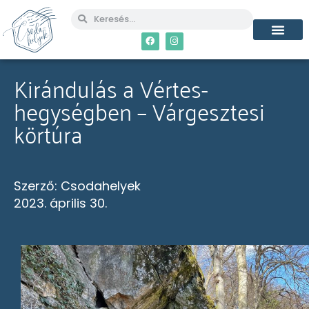
MÉG TÖBB CSO
Kirándulás a Vértes-
hegységben – Várgesztesi
körtúra
Szerző:
Csodahelyek
2023. április 30.