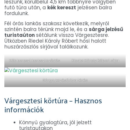
leszünk, körülbelül 4,5 km többnyire völgyben
futó túra után, a
kék kereszt
jelzésen balra
fordulunk.
Fél órás lankás szakasz következik, melyről
szintén balra térünk majd le, és a
sárga jelzésű
turistaúton
sétálunk vissza Várgesztesre.
Útközben Riedel Károly Róbert hősi halott
huszárzászlós sírjával találkozunk.
Kék kereszt kereszteződés
Riedel Károly Róbert sírja
Sárga jelzésű útra térés
Várgesztesi körtúra – Hasznos
információk
Könnyű gyalogtúra, jól jelzett
turistautakon