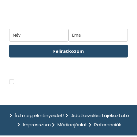
Iratkozz fel hírlevelünkre!
Feliratkozom
Hírlevelünkről bármikor leiratkozhatsz. Az Adatkezelési tájákozatót
ITT
tudod elolvasni.
Feliratkozom a csodahelyek.hu hírleveleire.
Írd meg élményeidet!
Adatkezelési tájékoztató
Impresszum
Médiaajánlat
Referenciák