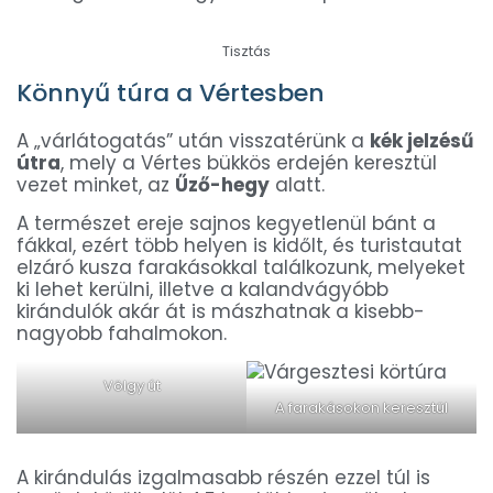
Tisztás
Könnyű túra a Vértesben
A „várlátogatás” után visszatérünk a
kék jelzésű
útra
, mely a Vértes bükkös erdején keresztül
vezet minket, az
Űző-hegy
alatt.
A természet ereje sajnos kegyetlenül bánt a
fákkal, ezért több helyen is kidőlt, és turistautat
elzáró kusza farakásokkal találkozunk, melyeket
ki lehet kerülni, illetve a kalandvágyóbb
kirándulók akár át is mászhatnak a kisebb-
nagyobb fahalmokon.
Völgy út
A farakásokon keresztül
A kirándulás izgalmasabb részén ezzel túl is