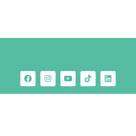
MEGNÉZEM
Ne maradj le a
csodahelyekről!