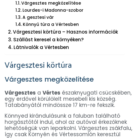
Várgesztes megközelítése
Lourdes-i Madonna-szobor
A gesztesi vár
Könnyű túra a Vértesben
Várgesztesi körtúra – Hasznos információk
Szállást keresel a környéken?
Látnivalók a Vértesben
Várgesztesi körtúra
Várgesztes megközelítése
Várgesztes
a
Vértes
északnyugati csücskében,
egy erdővel körülölelt mesebeli kis község.
Tatabányától mindössze 17 km-re fekszik.
Könnyed kirándulásunk a faluban található
horgásztótól indul, ahol az autóval érkezőknek
lehetőségük van leparkolni. Várgesztes zsákfalu,
így csak Környén és Vértessomlón keresztül