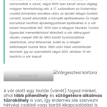
ostromolták a várat, végül 1605-ben került vissza végleg
magyar fennhatóság alá. A 17. században az Eszterházy
család birtokába kerülése után, az épület állaga tovább
romlott, köveit elhordták a környék építkezéseire (a majki
kamalduli rendház épületegyüttesét építéséhez is a vár
köveit használták fel). 1932-ben a Magyar Munkás Turista
Egyesület menedékházat létesített a vár délnyugati
részén, melyet 1961 és 1963 között turistaszállóvá
alakítottak, ahol étteremet, büfét és a tetején
kilátóhelyet hoztak létre. 1990 után több várfalrészlet
leomlott, így az üzemeltető végül 2013. október 31-én
bezárta a vár kapuit.
Gesztesi vár
A vár alatt egy tisztás (várrét) fogad minket,
ahol
több pihenőhely
és
sütögetésre alkalmas
tűzrakóhely
is van, így érdemes ide szervezni
hétvégi családi vagy baráti kikapcsolódást is.