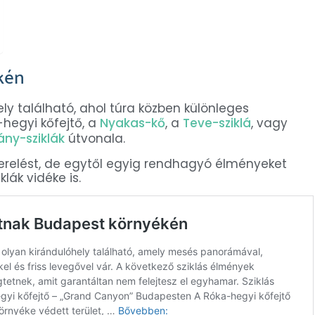
kén
ly található, ahol túra közben különleges
-hegyi kőfejtő, a
Nyakas-kő
, a
Teve-sziklá
, vagy
ány-sziklák
útvonala.
zerelést, de egytől egyig rendhagyó élményeket
lák vidéke is.