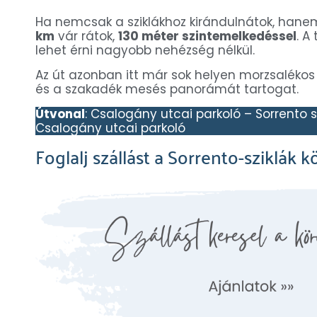
Ha nemcsak a sziklákhoz kirándulnátok, hanem
km
vár rátok,
130 méter szintemelkedéssel
. A
lehet érni nagyobb nehézség nélkül.
Az út azonban itt már sok helyen morzsalékos é
és a szakadék mesés panorámát tartogat.
Útvonal
: Csalogány utcai parkoló – Sorrento 
Csalogány utcai parkoló
Foglalj szállást a Sorrento-sziklák 