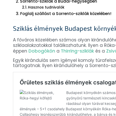
Sorrento-sziklák a Budai-hegységben
Hasznos tudnivalók
Foglalj szállást a Sorrento-sziklák közelében!
Sziklás élmények Budapest környé
A főváros közelében számos olyan kirándulóhe
sziklaalakzatokkal találkozhatunk. Ilyen a Róka
éppen
Dobogókőn
a
Thirring-sziklák
és a
Zsiv
Egyik kirándulás sem igényel komoly túrafels
tartogatnak. Ilyen kirándulóhely a Sorrento-szik