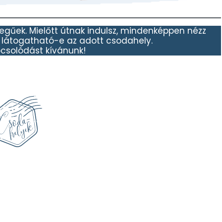
llegűek. Mielőtt útnak indulsz, mindenképpen nézz
, látogatható-e az adott csodahely.
pcsolódást kívánunk!