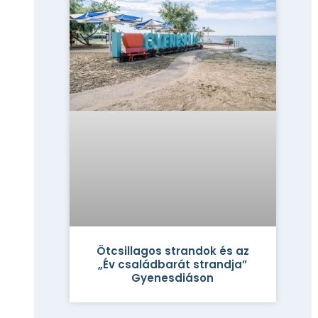
Ötcsillagos strandok és az
„Év családbarát strandja”
Gyenesdiáson