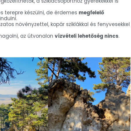
közelíthetők, a sziklacsoporthoz gyerekekkel is
es terepre készülni, de érdemes
megfelelő
ndulni.
ozatos növényzettel, kopár sziklákkal és fenyvesekkel
agolni, az útvonalon
vízvételi lehetőség nincs
.