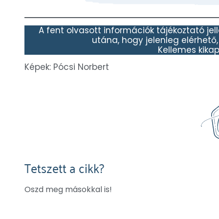
A fent olvasott információk tájékoztató je
utána, hogy jelenleg elérhető
Kellemes kika
Képek: Pócsi Norbert
Tetszett a cikk?
Oszd meg másokkal is!