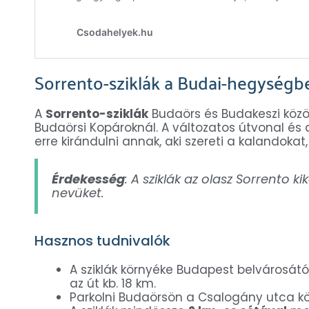
Sorrento-sziklák a Budai-hegységb
A
Sorrento-sziklák
Budaörs és Budakeszi közöt
Budaörsi Kopároknál. A változatos útvonal é
erre kirándulni annak, aki szereti a kalandokat
Érdekesség
: A sziklák az olasz Sorrento k
nevüket.
Hasznos tudnivalók
A sziklák környéke Budapest belvárosát
az út kb. 18 km.
Parkolni Budaörsön a Csalogány utca k