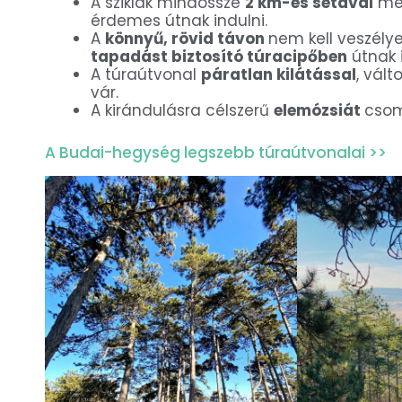
A sziklák mindössze
2 km-es sétával
meg
érdemes útnak indulni.
A
könnyű, rövid távon
nem kell veszély
tapadást biztosító túracipőben
útnak i
A túraútvonal
páratlan kilátással
, vált
vár.
A kirándulásra célszerű
elemózsiát
csom
A Budai-hegység legszebb túraútvonalai >>