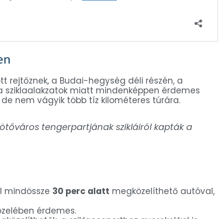
en
t rejtőznek, a Budai-hegység déli részén, a
s a sziklaalakzatok miatt mindenképpen érdemes
, de nem vágyik több tíz kilométeres túrára.
ikötőváros tengerpartjának szikláiról kapták a
ól mindössze
30 perc alatt
megközelíthető autóval,
özelében érdemes.