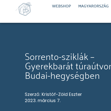
WEBSHOP
MAGYARORSZÁG
Sorrento-sziklák –
Gyerekbarát túraútvo
Budai-hegységben
Szerző:
Kristóf-Zöld Eszter
2023. március 7.