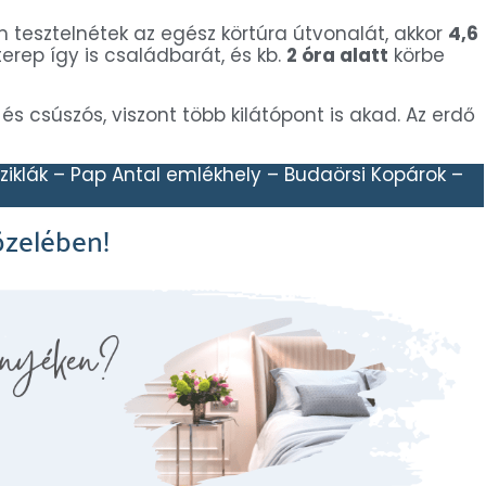
 tesztelnétek az egész körtúra útvonalát, akkor
4,6
 terep így is családbarát, és kb.
2 óra alatt
körbe
s csúszós, viszont több kilátópont is akad. Az erdő
sziklák – Pap Antal emlékhely – Budaörsi Kopárok –
közelében!