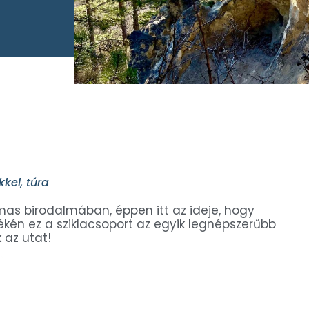
kkel
,
túra
mas birodalmában, éppen itt az ideje, hogy
yékén ez a sziklacsoport az egyik legnépszerűbb
 az utat!