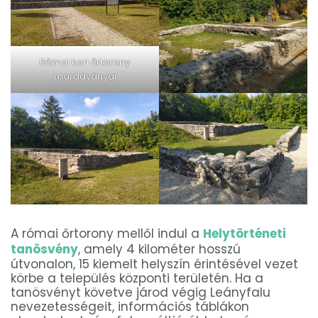
Római kori őrtorony
maradványai
A római őrtorony mellől indul a
Helytörténeti
tanösvény
, amely 4 kilométer hosszú
útvonalon, 15 kiemelt helyszín érintésével vezet
körbe a település központi területén. Ha a
tanösvényt követve járod végig Leányfalu
nevezetességeit, információs táblákon