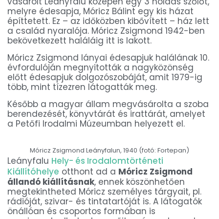
vásárolt Leányfalu közepén egy 3 holdas szőlőt,
melyre édesapja, Móricz Bálint egy kis házat
építtetett. Ez – az időközben kibővített – ház lett
a család nyaralója. Móricz Zsigmond 1942-ben
bekövetkezett haláláig itt is lakott.
Móricz Zsigmond lányai édesapjuk halálának 10.
évfordulóján megnyitották a nagyközönség
előtt édesapjuk dolgozószobáját, amit 1979-ig
több, mint tízezren látogatták meg.
Később a magyar állam megvásárolta a szoba
berendezését, könyvtárát és irattárát, amelyet
a Petőfi Irodalmi Múzeumban helyezett el.
Móricz Zsigmond Leányfalun, 1940 (fotó: Fortepan)
Leányfalu
Hely- és Irodalomtörténeti
Kiállítóhelye
otthont ad a
Móricz Zsigmond
állandó kiállításnak
, ennek köszönhetően
megtekintheted Móricz személyes tárgyait, pl.
rádióját, szivar- és tintatartóját is. A látogatók
önállóan és csoportos formában is