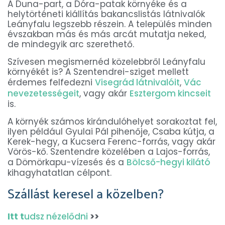
A Duna-part, a Dóra-patak környéke és a
helytörténeti kiállítás bakancslistás látnivalók
Leányfalu legszebb részein. A település minden
évszakban más és más arcát mutatja neked,
de mindegyik arc szerethető.
Szívesen megismernéd közelebbről Leányfalu
környékét is? A Szentendrei-sziget mellett
érdemes felfedezni
Visegrád látnivalóit
,
Vác
nevezetességeit
, vagy akár
Esztergom kincseit
is.
A környék számos kirándulóhelyet sorakoztat fel,
ilyen például Gyulai Pál pihenője, Csaba kútja, a
Kerek-hegy, a Kucsera Ferenc-forrás, vagy akár
Vörös-kő. Szentendre közelében a Lajos-forrás,
a Dömörkapu-vízesés és a
Bölcső-hegyi kilátó
kihagyhatatlan célpont.
Szállást keresel a közelben?
Itt t
udsz nézelődni
>>