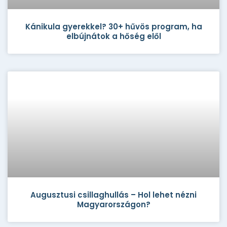
Kánikula gyerekkel? 30+ hűvös program, ha
elbújnátok a hőség elől
Augusztusi csillaghullás – Hol lehet nézni
Magyarországon?