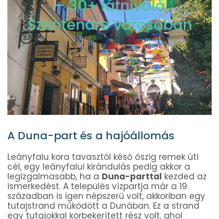
– 30+ látnivaló
Szentendre városában
A Duna-part és a hajóállomás
Leányfalu kora tavasztól késő őszig remek úti
cél, egy leányfalui kirándulás pedig akkor a
legizgalmasabb, ha a
Duna-parttal
kezded az
ismerkedést. A település vízpartja már a 19.
században is igen népszerű volt, akkoriban egy
tutajstrand működött a Dunában. Ez a strand
egy tutajokkal körbekerített rész volt, ahol