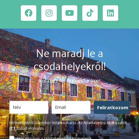
Ne maradj le a
csodahelyekről!
Iratkozz fel hírlevelünkre!
Feliratkozom
Hírlevelünkről bármikor leiratkozhatsz. Az Adatkezelési tájákozatót
ITT
tudod elolvasni.
Feliratkozom a csodahelyek.hu hírleveleire.