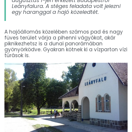
augusztus 1-jén érkezett Budapestről
Leányfalura. A stéges feladata volt jelezni
egy haranggal a hajó közeledtét.
A hajóállomás közelében számos pad és nagy
füves terület várja a pihenni vágyókat, akár
piknikezhetsz is a dunai panorámában
gyönyörködve. Gyakran kötnek ki a vízparton vízi
túrások is.