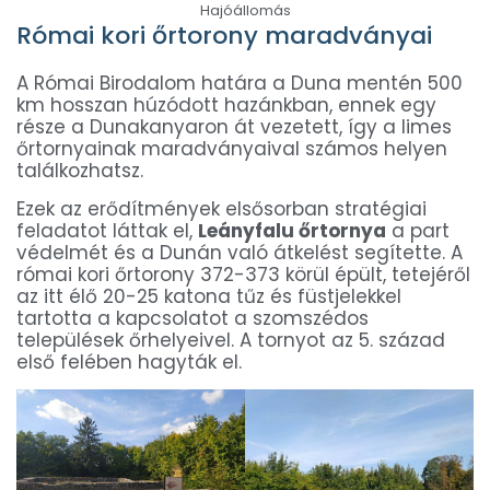
Hajóállomás
Római kori őrtorony maradványai
A Római Birodalom határa a Duna mentén 500
km hosszan húzódott hazánkban, ennek egy
része a Dunakanyaron át vezetett, így a limes
őrtornyainak maradványaival számos helyen
találkozhatsz.
Ezek az erődítmények elsősorban stratégiai
feladatot láttak el,
Leányfalu őrtornya
a part
védelmét és a Dunán való átkelést segítette. A
római kori őrtorony 372-373 körül épült, tetejéről
az itt élő 20-25 katona tűz és füstjelekkel
tartotta a kapcsolatot a szomszédos
települések őrhelyeivel. A tornyot az 5. század
első felében hagyták el.