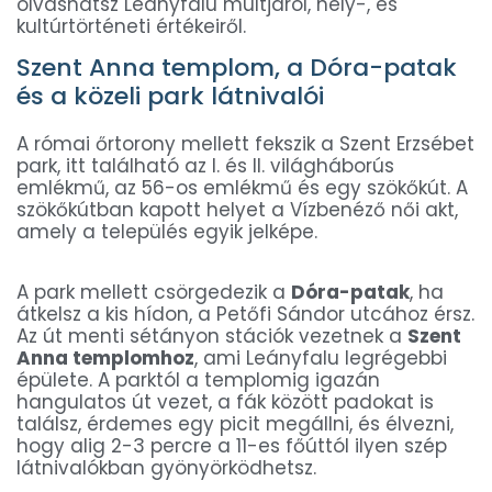
olvashatsz Leányfalu múltjáról, hely-, és
kultúrtörténeti értékeiről.
Szent Anna templom, a Dóra-patak
és a közeli park látnivalói
A római őrtorony mellett fekszik a Szent Erzsébet
park, itt található az I. és II. világháborús
emlékmű, az 56-os emlékmű és egy szökőkút. A
szökőkútban kapott helyet a Vízbenéző női akt,
amely a település egyik jelképe.
A park mellett csörgedezik a
Dóra-patak
, ha
átkelsz a kis hídon, a Petőfi Sándor utcához érsz.
Az út menti sétányon stációk vezetnek a
Szent
Anna templomhoz
, ami Leányfalu legrégebbi
épülete. A parktól a templomig igazán
hangulatos út vezet, a fák között padokat is
találsz, érdemes egy picit megállni, és élvezni,
hogy alig 2-3 percre a 11-es főúttól ilyen szép
látnivalókban gyönyörködhetsz.