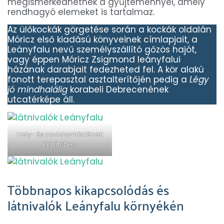
megismerkedhetnek a gyűjteménnyel, amely
rendhagyó elemeket is tartalmaz.
Az ülőkockák görgetése során a kockák oldalán
Móricz első kiadású könyveinek címlapjait, a
Leányfalu nevű személyszállító gőzös hajót,
vagy éppen Móricz Zsigmond leányfalui
házának darabjait fedezheted fel. A kör alakú
fonott terepasztal asztalterítőjén pedig a
Légy
jó mindhalálig
korabeli Debrecenének
utcatérképe áll.
Hely- és Irodalomtörténeti
Kiállítóhely
Többnapos kikapcsolódás és
látnivalók Leányfalu környékén