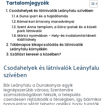
Tartalomjegyzék
Csodahelyek és látnivalók Leányfalu szívében
A Duna-part és a hajóállomás
Római kori őrtorony maradványai
Szent Anna templom, a Dóra-patak és a közeli
park látnivalói
Móricz nyomában – Hely-és Irodalomtörténeti
Kiállítóhely
Többnapos kikapcsolódás és látnivalók
Leányfalu környékén
Szállást keresel a közelben?
Csodahelyek és látnivalók Leányfalu
szívében
Bár Leányfalu a Dunakanyar egyik
legnépszerűbb városa, Szentendre
szomszédságában fekszik, a település
csendesen rejtőzködik a térségben, így bármikor
hangulatos sétát tehetsz anélkül, hogy turisták