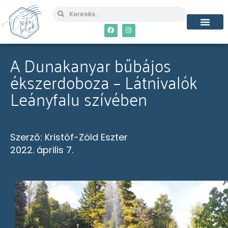
MÉG TÖBB CSO
A Dunakanyar bűbájos
ékszerdoboza – Látnivalók
Leányfalu szívében
Szerző:
Kristóf-Zöld Eszter
2022. április 7.