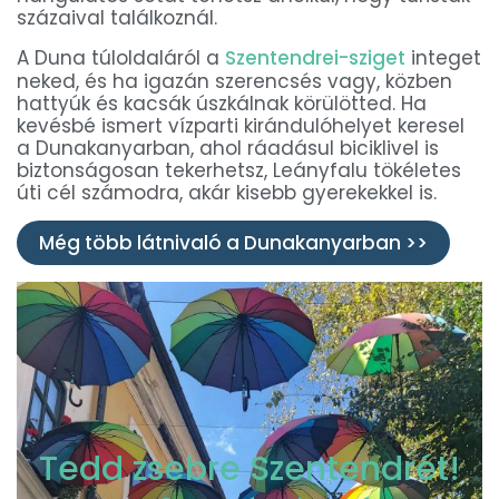
százaival találkoznál.
A Duna túloldaláról a
Szentendrei-sziget
integet
neked, és ha igazán szerencsés vagy, közben
hattyúk és kacsák úszkálnak körülötted. Ha
kevésbé ismert vízparti kirándulóhelyet keresel
a Dunakanyarban, ahol ráadásul biciklivel is
biztonságosan tekerhetsz, Leányfalu tökéletes
úti cél számodra, akár kisebb gyerekekkel is.
Még több látnivaló a Dunakanyarban >>
Tedd zsebre Szentendrét!