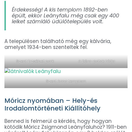
Érdekesség! A kis templom 1892-ben
épült, ekkor Leányfalu még csak egy 400
lelket számláló üdülőtelepülés volt.
A településen található még egy kálvária,
amelyet 1934-ben szenteltek fel.
Szent Erzsébet park
A Dóra-patak hídja
Szent Anna templom
Móricz nyomában – Hely-és
Irodalomtörténeti Kiállítóhely
Benned is felmerül a kérdés, hogy hogyan
kötődik Móricz Zsigmond Leányfaluhoz? 1911-ben