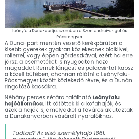
Leányfalu Duna-partja, szemben a Szentendrei-sziget és
Pócsmegyer
A Duna-part mentén vezető kerékpárúton a
kisebb gyerekek gyakran közlekednek biciklivel,
rollerrel, vagy éppen gördeszkával, ezért ha erre
jársz, a csemetéket is nyugodtan hozd
magaddal. Remek lángost és palacsintát kapsz
a közeli büfében, ahonnan rálátni a Leányfalu-
Pócsmegyer között közlekedő révre, és a Dunán
ringatózó kacsákra.
Néhány perces sétára található
Leányfalu
hajóállomása
, itt kötöttek ki a kofahajók, és
azok a hajók is, amelyekkel a fővárosiak utaztak
a Dunakanyarban vásárolt nyaralóikhoz.
Tudtad? Az első személyhajó 1861.