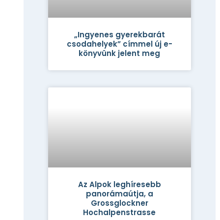
„Ingyenes gyerekbarát
csodahelyek” címmel új e-
könyvünk jelent meg
Az Alpok leghíresebb
panorámaútja, a
Grossglockner
Hochalpenstrasse