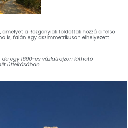
k, amelyet a Rozgonyiak toldottak hozzá a felső
lna is, falán egy aszimmetrikusan elhelyezett
 de egy 1690-es vázlatrajzon látható
lít útleírásában.