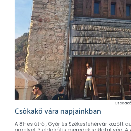
Csókakő
Csókakő vára napjainkban
A 81-es útról, Győr és Székesfehérvár között au
amelyet 3 oldalról is meredek sziklafal véd. 