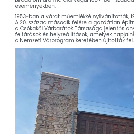
eseményekben.
1953-ban a várat műemlékké nyilvánították, 196
A 20. század második felére a gazdátlan épí
a Csókakői Várbarátok Társasága jelentős a
feltárások és helyreállítások, amelyek napjai
a Nemzeti Várprogram keretében újították fel.