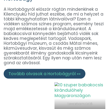
A Hortobágyról először rögtön mindenkinek a
Kilenclyukú híd juthat eszébe, de mi a helyzet a
többi kihagyhatatlan látnivalóval? Ezen a
vidéken számos színes program, esemény teszi
majd emlékezetessé a kirándulásunkat. A
babakocsival könnyedén bejárható vidék sok
kedves meglepetést tartogat. Vadaspark,
Hortobágyi múzeum, a csodás Mátai ménes,
kézművesudvar, kisvasút és még számos
gyerekbarát élmény gondoskodik kicsinyeink
szórakoztatásáról. Egy ilyen nap után nem lesz
gond az alvással.
Tovább olvasok a Hortobágyról »»
Lovasbemutató