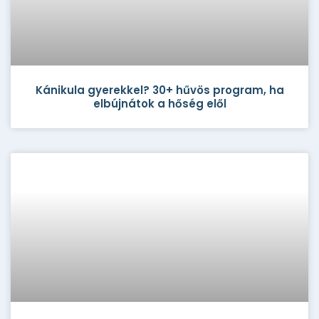
Kánikula gyerekkel? 30+ hűvös program, ha
elbújnátok a hőség elől