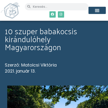
MÉG TÖBB CSO
10 szuper babakocsis
kirándulóhely
Magyarországon
Szerző:
Matolcsi Viktória
2021. január 13.