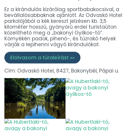
Ez a kirándulás kizárólag sportbabakocsival, a
bevállalósabbaknak ajánlott. Az Odvaskő Hotel
parkolójából a kék kereszt jelzésen kb. 3,5
kilométer hosszú, gyönyörű erdei turistaúton
közelíthető meg a „bakonyi Gyilkos-tó”.
Környékén padok, pihenő-, és tűzrakó helyek
várják a lepihenni vágyó kirándulókat.
Elolvasom a túraleírást »»
Cím: Odvaskő Hotel, 8427, Bakonybél, Pápai u.