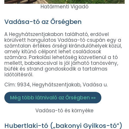
Határmenti Vigadó
Vadása-tó az Őrségben
A Hegyhátszentjakabon található, erdővel
körülvett hangulatos Vadása-tó csupán egy a
számtalan értékes őrségi kirándulóhelyek közül,
amely kitűnő célpont lehet családosok
számára. Parkolási lehetőség közvetlenül a tó
mellett, babakocsival is jól járható tanösvény,
büfék és strand gondoskodik a tartalmas
időtöltésről.
Cím: 9934, Hegyhátszentjakab, Vadása u.
Még több látnivaló az Őrségben »»
Vadása-tó és környéke
Hubertlaki-tó („bakonyi Gyilkos-tó”)