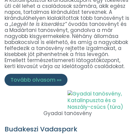
úti cél lehet a családosok számára, akik egész
napos, tartalmas kirándulást terveznek. A
kirándulóhelyen kialakítottak több tanösvényt is
a
„Legyél te is kiserdész”
óvodás tanösvényt és
a
Madártani tanösvényt, gondolva a már
nagyobb kisgyermekekre. Néhány állomása
babakocsival is elérhető, és amíg a nagyobbak
felfedezik a tanösvény rejtette izgalmakat, a
kisebbek jót pihenhetnek a friss levegőn.
Emellett természetismereti látogatóközpont,
kerti kisvasút várja az idelátogató családokat.
Tovább olvasom »»
Gyadai tanösvény
Budakeszi Vadaspark