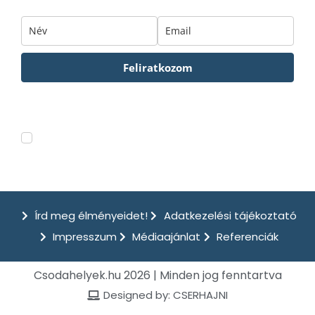
Feliratkozom
Hírlevelünkről bármikor leiratkozhatsz. Az Adatkezelési tájákozatót
ITT
tudod elolvasni.
Feliratkozom a csodahelyek.hu hírleveleire.
Írd meg élményeidet!
Adatkezelési tájékoztató
Impresszum
Médiaajánlat
Referenciák
Csodahelyek.hu 2026 | Minden jog fenntartva
Designed by: CSERHAJNI