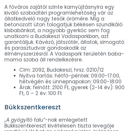
A főváros zajától szinte karnyújtásnyira egy
kiváló szabadtéri programlehetőség vár az
állatkedvelő nagy tesók örömére. Míg a
betonozott úton tologatjuk békésen szundikáló
kisbabánkat, a nagyobb gyerkőc sem fog
unatkozni a Budakeszi Vadasparkban, azt
garantáljuk. Kávézó, játszótér, állatok, simogató
és parasztudvar gondoskodik az
élményszerzésről. A Vadaspark területén baba-
mama szoba áll rendelkezésre.
Cím: 2092, Budakeszi, hrsz. 0210/12
Nyitva tartás: hétfő-péntek: 09:00-17:00,
hétvégén és ünnepnapokon: 09:00-18:00
Árak: felnőtt: 2100 Ft, gyerek (2-14 év): 900
Ft, 0 – 2 év: 100 Ft
Bükkszentkereszt
„A gyógyító falu”
-nak emlegetett
Bükkszentkereszt kivételesen tiszta levegője