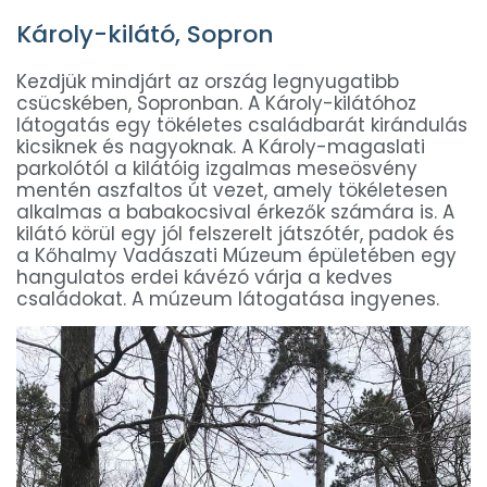
Károly-kilátó, Sopron
Kezdjük mindjárt az ország legnyugatibb
csücskében, Sopronban. A Károly-kilátóhoz
látogatás egy tökéletes családbarát kirándulás
kicsiknek és nagyoknak. A Károly-magaslati
parkolótól a kilátóig izgalmas meseösvény
mentén aszfaltos út vezet, amely tökéletesen
alkalmas a babakocsival érkezők számára is. A
kilátó körül egy jól felszerelt játszótér, padok és
a Kőhalmy Vadászati Múzeum épületében egy
hangulatos erdei kávézó várja a kedves
családokat. A múzeum látogatása ingyenes.