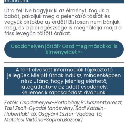
kirándulni.
Útra fel! Ne hagyjuk ki az élményt, fogjuk a
babát, pakoljuk meg a pelenkázó táskát és
vegyük birtokba az erdőt! Biztosan nem bánjuk
meg, és a pici egészsége is meghálálja majd a
friss levegőn töltött órákat.
Csodahelyen jártál? Oszd meg másokkal is
élményeidet »»
A fent olvasott információk tájékoztató
jellegűek. Mielőtt útnak indulsz, mindenképpen
nézz utána, hogy jelenleg elérhető,
látogatható-e az adott csodahely.
Kellemes kikapcsolódást kívánunk!
Fotók: Csodahelyek-Hortobágy,Bükkszentkereszt,
Tasi Zsolt-Gyadai tanösvény, Bódi Katalin-
Hubertlaki-tó, Osgyáni Eszter-Vadása-tó,
Matolcsi Viktória-Sopron,Bozsok)