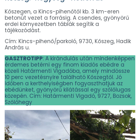
Kőszegen, a Kincs-pihenőtől kb. 3 km-eren
betonút vezet a forrásig. A csendes, gyönyörű
erdei környezetben táblák segítik a
tájékozódást.
Cím: Kincs-pihenő/parkoló, 9730, Kőszeg, Hadik
András u.
GASZTROTIPP
: A kirándulás után mindenképpen
érdemes betérni egy finom kiadós ebédre a
közeli Határmenti Vigadóba, amely mindössze
10 perc vezetésnyire található Kőszegtől. Jó
időben a kerthelyiségben fogyaszthatjuk az
ebédünket, gyönyörű kilátással egy szőlőlugas
közepén. Cím: Határmenti Vigadó, 9727, Bozsok,
Szőlőhegy