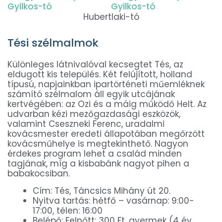
Hubertlaki-tó
Tési szélmalmok
Különleges látnivalóval kecsegtet Tés, az
eldugott kis település. Két felújított, holland
típusú, napjainkban ipartörténeti műemléknek
számító szélmalom áll egyik utcájának
kertvégében: az Ozi és a máig működő Helt. Az
udvarban kézi mezőgazdasági eszközök,
valamint Cseszneki Ferenc, uradalmi
kovácsmester eredeti állapotában megőrzött
kovácsműhelye is megtekinthető. Nagyon
érdekes program lehet a család minden
tagjának, míg a kisbabánk nagyot pihen a
babakocsiban.
Cím: Tés, Táncsics Mihány út 20.
Nyitva tartás: hétfő – vasárnap: 9:00-
17:00, télen: 16:00
Belépő: Felnőtt: 300 Ft, gyermek (4 év