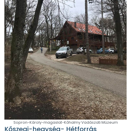
Sopron-Károly-magaslat-Kőhalmy Vadászati Múzeum
Kőszegi-hegység- Hétforrás