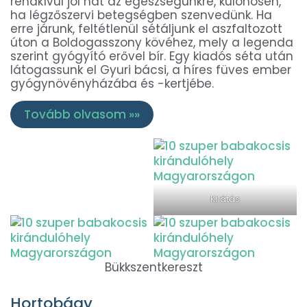
rendkívül jól hat az egészségünkre, különösen,
ha légzőszervi betegségben szenvedünk. Ha
erre járunk, feltétlenül sétáljunk el aszfaltozott
úton a Boldogasszony kövéhez, mely a legenda
szerint gyógyító erővel bír. Egy kiadós séta után
látogassunk el Gyuri bácsi, a híres füves ember
gyógynövényházába és -kertjébe.
Tovább olvasom »»
Kilátás
Bükkszentkereszt
Hortobágy