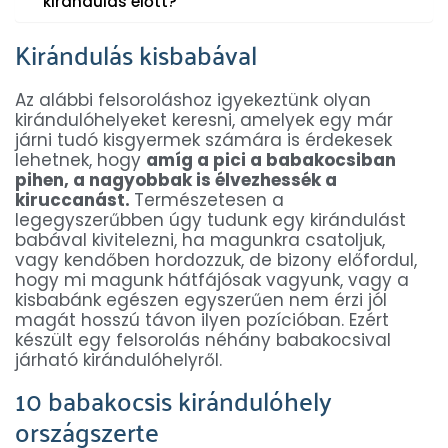
kirándulás előtt?
Kirándulás kisbabával
Az alábbi felsoroláshoz igyekeztünk olyan
kirándulóhelyeket keresni, amelyek egy már
járni tudó kisgyermek számára is érdekesek
lehetnek, hogy
amíg a pici a babakocsiban
pihen, a nagyobbak is élvezhessék a
kiruccanást.
Természetesen a
legegyszerűbben úgy tudunk egy kirándulást
babával kivitelezni, ha magunkra csatoljuk,
vagy kendőben hordozzuk, de bizony előfordul,
hogy mi magunk hátfájósak vagyunk, vagy a
kisbabánk egészen egyszerűen nem érzi jól
magát hosszú távon ilyen pozícióban. Ezért
készült egy felsorolás néhány babakocsival
járható kirándulóhelyről.
10 babakocsis kirándulóhely
országszerte