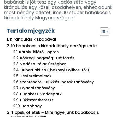
babának is jót tesz egy kiadós séta vagy
kirándulás egy közeli csodahelyen, ehhez adunk
most néhány ötletet: íme, 10 szuper babakocsis
kirándulóhely Magyarországon!
Tartalomjegyzék
Kirándulás kisbabával
10 babakocsis kirándulóhely országszerte
Károly-kilátó, Sopron
Kőszegi-hegység- Hétforrás
Vadása-tó az Őrségben
Hubertlaki-tó („bakonyi Gyilkos-tó”)
Tési szélmalmok
Szentendre – Bükkös-patak tanösvény
Gyadai tanösvény
Budakeszi Vadaspark
Bükkszentkereszt
Hortobágy
Tippek, ötletek – Mire figyeljünk babakocsis