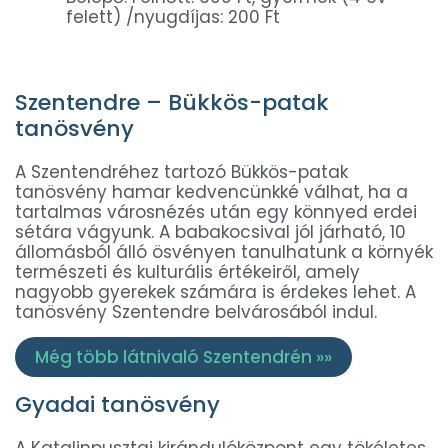
felett) /nyugdíjas: 200 Ft
Szentendre – Bükkös-patak
tanösvény
A Szentendréhez tartozó Bükkös-patak
tanösvény hamar kedvencünkké válhat, ha a
tartalmas városnézés után egy könnyed erdei
sétára vágyunk. A babakocsival jól járható, 10
állomásból álló ösvényen tanulhatunk a környék
természeti és kulturális értékeiről, amely
nagyobb gyerekek számára is érdekes lehet. A
tanösvény Szentendre belvárosából indul.
Még több látnivaló Szentendrén »»
Gyadai tanösvény
A Katalinpusztai kirándulóközpont egy tökéletes