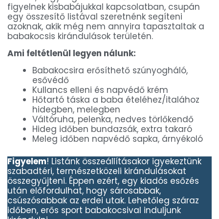
figyelnek kisbabájukkal kapcsolatban, csupán
egy összesítő listával szeretnénk segíteni
azoknak, akik még nem annyira tapasztaltak a
babakocsis kirándulások területén.
Ami feltétlenül legyen nálunk:
Babakocsira erősíthető szúnyogháló,
esővédő
Kullancs elleni és napvédő krém
Hőtartó táska a baba ételéhez/italához
hidegben, melegben
Váltóruha, pelenka, nedves törlőkendő
Hideg időben bundazsák, extra takaró
Meleg időben napvédő sapka, árnyékoló
Figyelem
! Listánk összeállításakor igyekeztünk
szabadtéri, természetközeli kirándulásokat
összegyűjteni. Éppen ezért, egy kiadós esőzés
után előfordulhat, hogy sárosabbak,
csúszósabbak az erdei utak. Lehetőleg száraz
időben, erős sport babakocsival induljunk