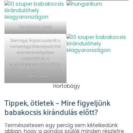
Hortobágyi vásár
Somogyi Árpád szobrát a
hortobágyi Kilenclyukú híd
szomszédságában
helyezték el. A
szoborcsoport eredetileg
kőből volt, és a „Vízhordók”
címet viselte.
Hortobágy
Tippek, ötletek – Mire figyeljünk
babakocsis kirándulás előtt?
Természetesen egy percig sem kételkedünk
abban, hogy a gondos szülők minden részletre