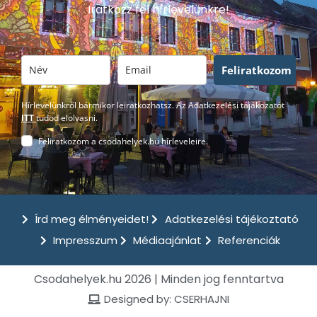
Iratkozz fel hírlevelünkre!
Feliratkozom
Hírlevelünkről bármikor leiratkozhatsz. Az Adatkezelési tájákozatót
ITT
tudod elolvasni.
Feliratkozom a csodahelyek.hu hírleveleire.
Írd meg élményeidet!
Adatkezelési tájékoztató
Impresszum
Médiaajánlat
Referenciák
Csodahelyek.hu 2026 | Minden jog fenntartva
Designed by: CSERHAJNI