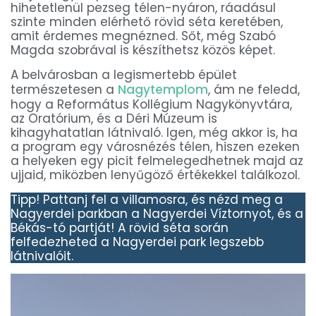
hihetetlenül pezseg télen-nyáron, ráadásul
szinte minden elérhető rövid séta keretében,
amit érdemes megnézned. Sőt, még Szabó
Magda szobrával is készíthetsz közös képet.
A belvárosban a legismertebb épület
természetesen a
Nagytemplom
, ám ne feledd,
hogy a Református Kollégium Nagykönyvtára,
az Oratórium, és a Déri Múzeum is
kihagyhatatlan látnivaló. Igen, még akkor is, ha
a program egy városnézés télen, hiszen ezeken
a helyeken egy picit felmelegedhetnek majd az
ujjaid, miközben lenyűgöző értékekkel találkozol.
Tipp! Pattanj fel a villamosra, és nézd meg a
Nagyerdei parkban a Nagyerdei Víztornyot, és a
Békás-tó partját! A rövid séta során
felfedezheted a Nagyerdei park legszebb
látnivalóit.