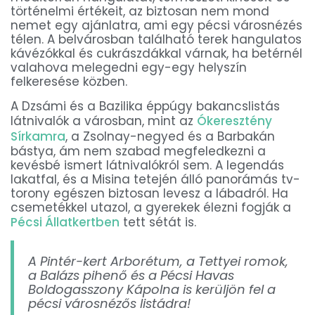
történelmi értékeit, az biztosan nem mond
nemet egy ajánlatra, ami egy pécsi városnézés
télen. A belvárosban található terek hangulatos
kávézókkal és cukrászdákkal várnak, ha betérnél
valahova melegedni egy-egy helyszín
felkeresése közben.
A Dzsámi és a Bazilika éppúgy bakancslistás
látnivalók a városban, mint az
Ókeresztény
Sírkamra
, a Zsolnay-negyed és a Barbakán
bástya, ám nem szabad megfeledkezni a
kevésbé ismert látnivalókról sem. A legendás
lakatfal, és a Misina tetején álló panorámás tv-
torony egészen biztosan levesz a lábadról. Ha
csemetékkel utazol, a gyerekek élezni fogják a
Pécsi Állatkertben
tett sétát is.
A Pintér-kert Arborétum, a Tettyei romok,
a Balázs pihenő és a Pécsi Havas
Boldogasszony Kápolna is kerüljön fel a
pécsi városnézős listádra!