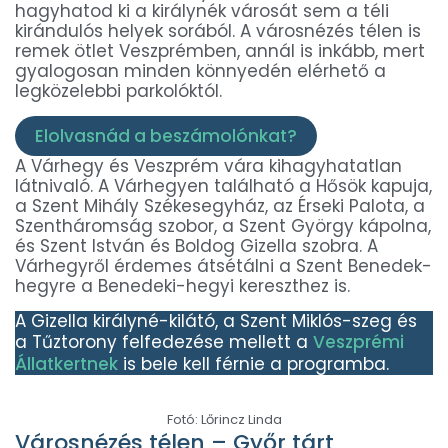
hagyhatod ki a királynék városát sem a téli
kirándulós helyek sorából. A városnézés télen is
remek ötlet Veszprémben, annál is inkább, mert
gyalogosan minden könnyedén elérhető a
legközelebbi parkolóktól.
Elolvasnád a beszámolónkat?
A Várhegy és Veszprém vára kihagyhatatlan
látnivaló. A Várhegyen található a Hősök kapuja,
a Szent Mihály Székesegyház, az Érseki Palota, a
Szentháromság szobor, a Szent György kápolna,
és Szent István és Boldog Gizella szobra. A
Várhegyről érdemes átsétálni a Szent Benedek-
hegyre a Benedeki-hegyi kereszthez is.
A Gizella királyné-kilátó, a Szent Miklós-szeg és
a Tűztorony felfedezése mellett a
Veszprémi
Állatkertnek
is bele kell férnie a programba.
Fotó: Lőrincz Linda
Városnézés télen – Győr tárt