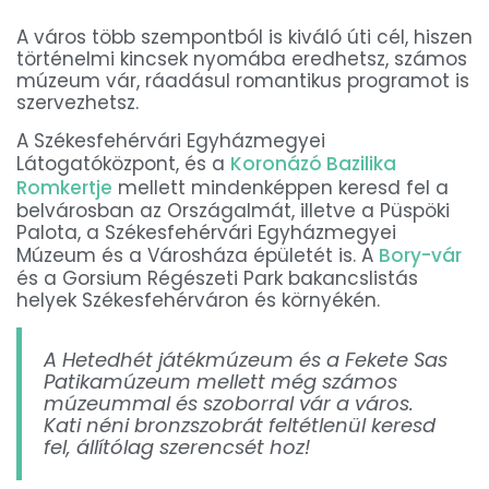
A város több szempontból is kiváló úti cél, hiszen
történelmi kincsek nyomába eredhetsz, számos
múzeum vár, ráadásul romantikus programot is
szervezhetsz.
A Székesfehérvári Egyházmegyei
Látogatóközpont, és a
Koronázó Bazilika
Romkertje
mellett mindenképpen keresd fel a
belvárosban az Országalmát, illetve a Püspöki
Palota, a Székesfehérvári Egyházmegyei
Múzeum és a Városháza épületét is. A
Bory-vár
és a Gorsium Régészeti Park bakancslistás
helyek Székesfehérváron és környékén.
A Hetedhét játékmúzeum és a Fekete Sas
Patikamúzeum mellett még számos
múzeummal és szoborral vár a város.
Kati néni bronzszobrát feltétlenül keresd
fel, állítólag szerencsét hoz!