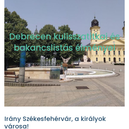
Debrecen kulisszatitkai és
bakancslistás élményei
Irány Székesfehérvár, a királyok
városa!