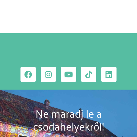
Ne maradj le a
csodahelyekről!