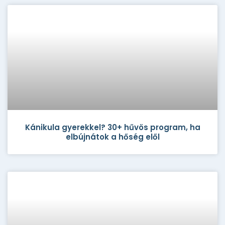
Kánikula gyerekkel? 30+ hűvös program, ha
elbújnátok a hőség elől