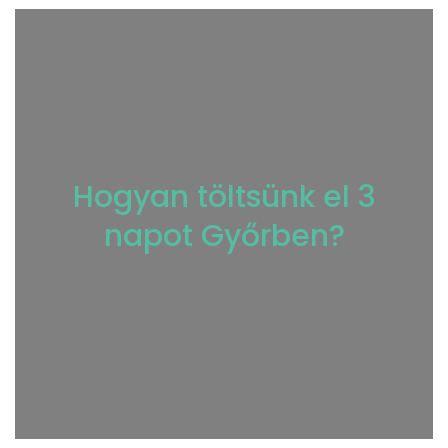
Hogyan töltsünk el 3
napot Győrben?