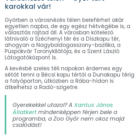
karokkal vár!
Győrben a városnézés télen beleférhet akár
egyetlen napba, de egy egész hétvégébe is, a
választás rajtad áll. A városban kötelező
látnivaló a Széchenyi tér és a Díszkapu tér,
ahogyan a Nagyboldogasszony-bazilika, a
Püspökvár Toronykilátója, és a Szent László
Látogatóközpont is.
A kevésbé szeles téli napokon érdemes egy
sétát tenni a Bécsi kapu tértől a Dunakapu térig
a folyóparton, útközben a Rába-hídon is
átkelhetsz a Radó-szigetre.
Gyerekekkel utazol? A
Xantus János
Állatkert
mindenképpen férjen bele a
programba, a Zoo Győr nem okoz majd
csalódást!