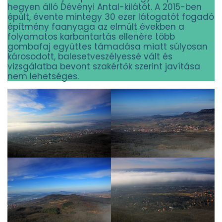
hegyen álló Dévényi Antal-kilátót. A 2015-ben
épült, évente mintegy 30 ezer látogatót fogadó
építmény faanyaga az elmúlt években a
folyamatos karbantartás ellenére több
gombafaj együttes támadása miatt súlyosan
károsodott, balesetveszélyessé vált és
vizsgálatba bevont szakértők szerint javítása
nem lehetséges.