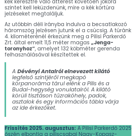
kék keresztre való áttérést követően jókora
szintet kell leküzdenünk, mire a kék körtúra
jelzéseket megtaláljuk.
Az utóbbin déli irányba indulva a becsatlakozó
háromszög jelzésen jutunk el a csúcsig. A túránk
4. kilométerénél érkezünk meg a Pilisi Parkerdő
Zrt. által emelt 11,5 méter magas
„Jenga-
toronyhoz”
, amelyet 132 köbméter gerenda
felhasználásával készítettek el.
A
Dévényi Antalról elnevezett kilátó
legfelső szintjéről megkapó
körpanoráma tárul elénk a Pilis és a
Budai-hegység vonulatairól. A kilátó
körüli tisztáson tűzrakóhely, padok,
asztalok és egy információs tábla várja
az ide érkezőket.
Frissítés 2025. augusztus:
A Pilisi Parkerdő 2025
őszén elbontja a piliscsabai Nagy-Kopasz-