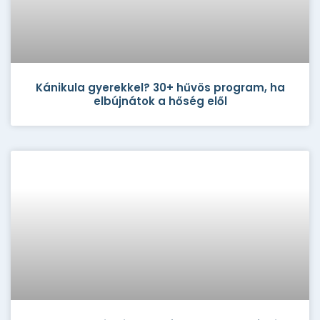
Kánikula gyerekkel? 30+ hűvös program, ha
elbújnátok a hőség elől