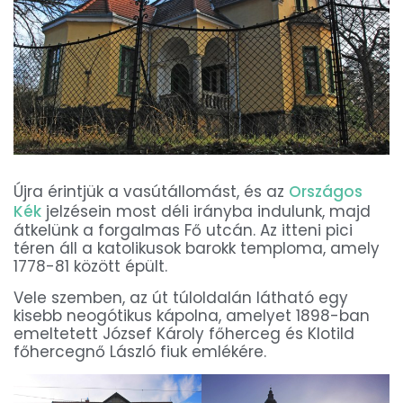
Újra érintjük a vasútállomást, és az
Országos
Kék
jelzésein most déli irányba indulunk, majd
átkelünk a forgalmas Fő utcán. Az itteni pici
téren áll a katolikusok barokk temploma, amely
1778-81 között épült.
Vele szemben, az út túloldalán látható egy
kisebb neogótikus kápolna, amelyet 1898-ban
emeltetett József Károly főherceg és Klotild
főhercegnő László fiuk emlékére.