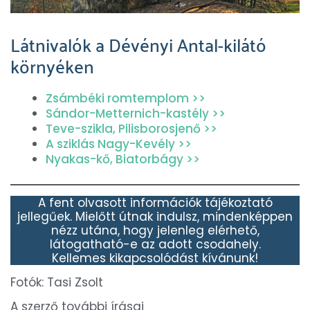
Látnivalók a Dévényi Antal-kilátó
környéken
Zsámbéki romtemplom >>
Sándor-Metternich-kastély >>
Teve-szikla, Pilisborosjenő >>
A sziklás Nagy-Kevély >>
Nyakas-kő, Biatorbágy >>
A fent olvasott információk tájékoztató
jellegűek. Mielőtt útnak indulsz, mindenképpen
nézz utána, hogy jelenleg elérhető,
látogatható-e az adott csodahely.
Kellemes kikapcsolódást kívánunk!
Fotók: Tasi Zsolt
A szerző további írásai