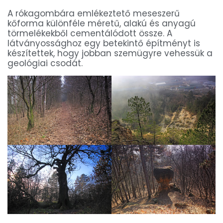
A rókagombára emlékeztető meseszerű
kőforma különféle méretű, alakú és anyagú
törmelékekből cementálódott össze. A
látványossághoz egy betekintő építményt is
készítettek, hogy jobban szemügyre vehessük a
geológiai csodát.