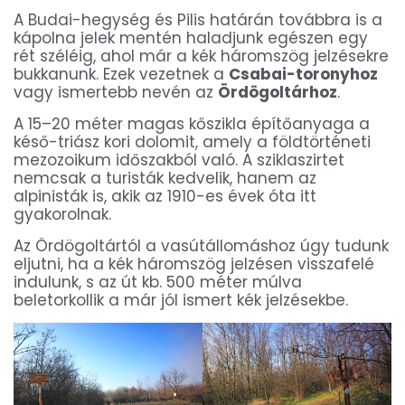
A Budai-hegység és Pilis határán továbbra is a
kápolna jelek mentén haladjunk egészen egy
rét széléig, ahol már a kék háromszög jelzésekre
bukkanunk. Ezek vezetnek a
Csabai-toronyhoz
vagy ismertebb nevén az
Ördögoltárhoz
.
A 15–20 méter magas kőszikla építőanyaga a
késő-triász kori dolomit, amely a földtörténeti
mezozoikum időszakból való. A sziklaszirtet
nemcsak a turisták kedvelik, hanem az
alpinisták is, akik az 1910-es évek óta itt
gyakorolnak.
Az Ördögoltártól a vasútállomáshoz úgy tudunk
eljutni, ha a kék háromszög jelzésen visszafelé
indulunk, s az út kb. 500 méter múlva
beletorkollik a már jól ismert kék jelzésekbe.