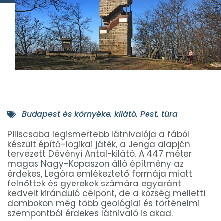
Budapest és környéke
,
kilátó
,
Pest
,
túra
Piliscsaba legismertebb látnivalója a fából
készült építő-logikai játék, a Jenga alapján
tervezett Dévényi Antal-kilátó. A 447 méter
magas Nagy-Kopaszon álló építmény az
érdekes, Legóra emlékeztető formája miatt
felnőttek és gyerekek számára egyaránt
kedvelt kiránduló célpont, de a község melletti
dombokon még több geológiai és történelmi
szempontból érdekes látnivaló is akad.