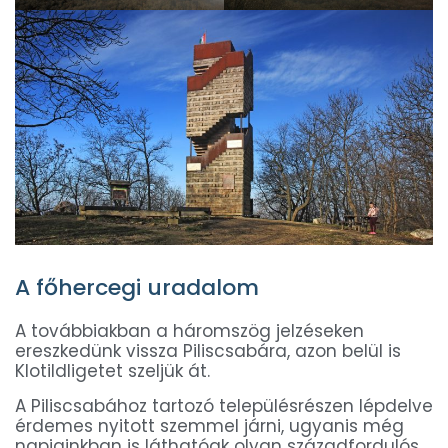
A főhercegi uradalom
A továbbiakban a háromszög jelzéseken
ereszkedünk vissza Piliscsabára, azon belül is
Klotildligetet szeljük át.
A Piliscsabához tartozó településrészen lépdelve
érdemes nyitott szemmel járni, ugyanis még
napjainkban is láthatóak olyan századfordulós