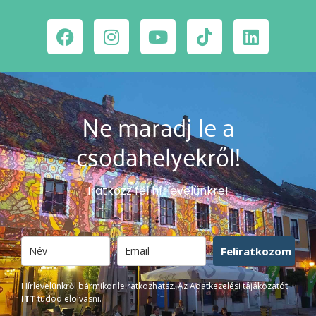
Ne maradj le a
csodahelyekről!
Iratkozz fel hírlevelünkre!
Feliratkozom
Hírlevelünkről bármikor leiratkozhatsz. Az Adatkezelési tájákozatót
ITT
tudod elolvasni.