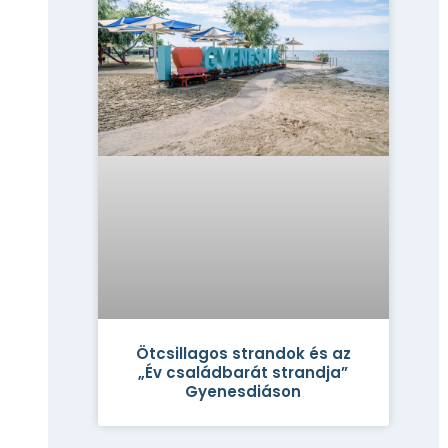
Ötcsillagos strandok és az
„Év családbarát strandja”
Gyenesdiáson