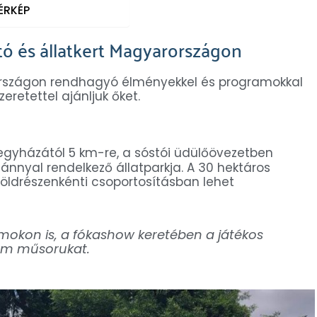
ÉRKÉP
tó és állatkert Magyarországon
rországon rendhagyó élményekkel és programokkal
retettel ajánljuk őket.
regyházától 5 km-re, a sóstói üdülőövezetben
mánnyal rendelkező állatparkja. A 30 hektáros
 földrészenkénti csoportosításban lehet
okon is, a fókashow keretében a játékos
dám műsorukat.