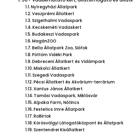
Nyíregyházi Állatpark
Veszprémi Állatkert
Szigethalmi Vadaspark
Kecskeméti Vadaskert
Budakeszi Vadaspark
MagánZOO
Bella Állatpark Zoo, Siófok
Pöttöm Vidéki Park
Debreceni Állatkert és Vidámpark
Miskolci Állatkert
Szegedi Vadaspark
Pécsi Állatkert és Akvárium-terrárium
Xantus János Állatkert
Tamási Vadaspark, Miklósvár
Alpaka Farm, Nőtincs
Festetics Imre Állatpark
RoBirtok
Körösvölgyi Látogatóközpont és Állatpark
Szentendrei Kisállatkert