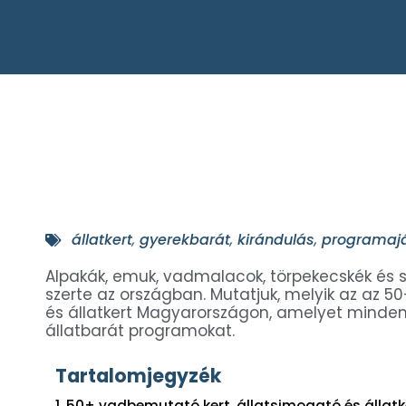
állatkert
,
gyerekbarát
,
kirándulás
,
programaj
Alpakák, emuk, vadmalacok, törpekecskék és 
szerte az országban. Mutatjuk, melyik az az 
és állatkert Magyarországon, amelyet minde
állatbarát programokat.
Tartalomjegyzék
50+ vadbemutató kert, állatsimogató és állat