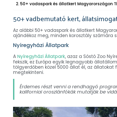
50+ vadaspark és állatkert Magyarországon T
50+ vadbemutató kert, állatsimoga
Az alábbi 50+ vadaspark és állatkert Magya
ajándékoz meg, minden korosztály számára sze
Nyíregyházi Állatpark
A
Nyíregyházi Állatpark
, azaz a Sóstó Zoo Nyí
fekszik, ez Európa egyik legnagyobb állatállo
tölgyerdőben közel 5000 állat él, az állatokat
megtekinteni.
Érdemes részt venni a rendhagyó program
kaliforniai oroszlánfókák mutatják be vi