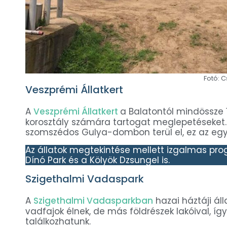
Fotó: 
Veszprémi Állatkert
A
Veszprémi Állatkert
a Balatontól mindössze 
korosztály számára tartogat meglepetéseket. Az
szomszédos Gulya-dombon terül el, ez az egy
Az állatok megtekintése mellett izgalmas prog
Dínó Park és a Kölyök Dzsungel is.
Szigethalmi Vadaspark
A
Szigethalmi Vadasparkban
hazai háztáji áll
vadfajok élnek, de más földrészek lakóival, így
találkozhatunk.