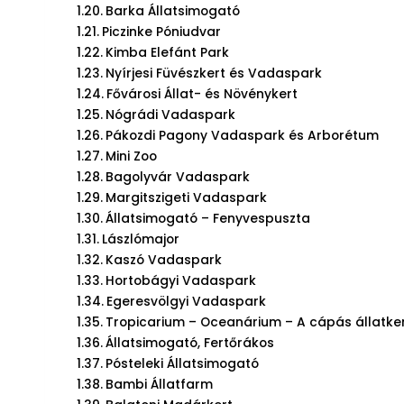
Barka Állatsimogató
Piczinke Póniudvar
Kimba Elefánt Park
Nyírjesi Füvészkert és Vadaspark
Fővárosi Állat- és Növénykert
Nógrádi Vadaspark
Pákozdi Pagony Vadaspark és Arborétum
Mini Zoo
Bagolyvár Vadaspark
Margitszigeti Vadaspark
Állatsimogató – Fenyvespuszta
Lászlómajor
Kaszó Vadaspark
Hortobágyi Vadaspark
Egeresvölgyi Vadaspark
Tropicarium – Oceanárium – A cápás állatke
Állatsimogató, Fertőrákos
Pósteleki Állatsimogató
Bambi Állatfarm