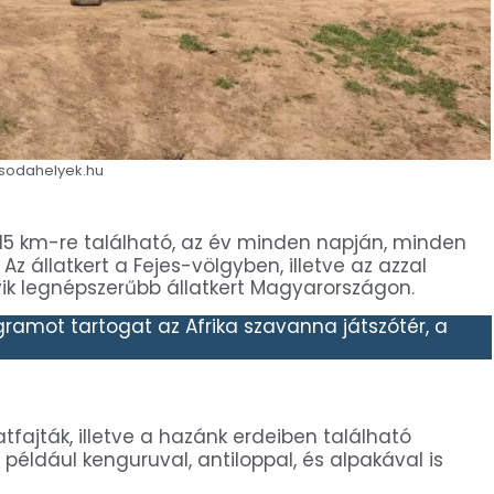
Csodahelyek.hu
15 km-re található, az év minden napján, minden
 állatkert a Fejes-völgyben, illetve az azzal
ik legnépszerűbb állatkert Magyarországon.
ramot tartogat az Afrika szavanna játszótér, a
atfajták, illetve a hazánk erdeiben található
 például kenguruval, antiloppal, és alpakával is