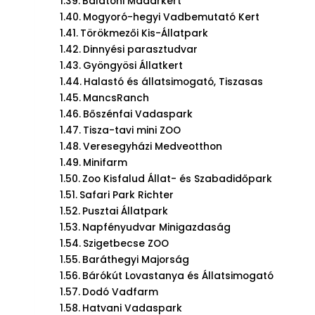
Balatoni Madárkert
Mogyoró-hegyi Vadbemutató Kert
Törökmezői Kis-Állatpark
Dinnyési parasztudvar
Gyöngyösi Állatkert
Halastó és állatsimogató, Tiszasas
MancsRanch
Bőszénfai Vadaspark
Tisza-tavi mini ZOO
Veresegyházi Medveotthon
Minifarm
Zoo Kisfalud Állat- és Szabadidőpark
Safari Park Richter
Pusztai Állatpark
Napfényudvar Minigazdaság
Szigetbecse ZOO
Baráthegyi Majorság
Bárókút Lovastanya és Állatsimogató
Dodó Vadfarm
Hatvani Vadaspark