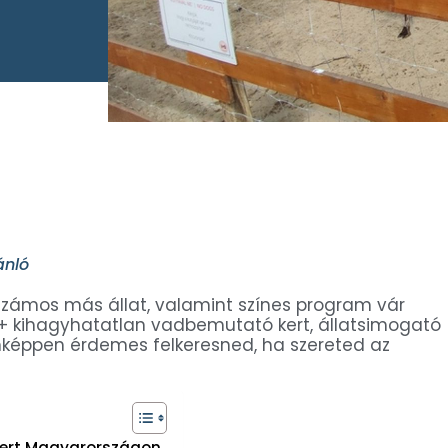
ánló
számos más állat, valamint színes program vár
50+ kihagyhatatlan vadbemutató kert, állatsimogató
nképpen érdemes felkeresned, ha szereted az
kert Magyarországon