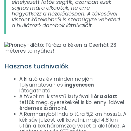
elhelyezett fotók segítik, azonban ezek
sajnos mára elkoptak, ne erre
hagyatkozz a nézelődésben. A távcsővel
viszont közelebbről is szemügyre veheted
a hullámzó dombok látnivalóit.
Hasznos tudnivalók
A kilátó az év minden napján
folyamatosan és
ingyenesen
látogatható.
A távot mi kistestű kutyával
1 óra alatt
tettük meg, gyerekekkel is kb. ennyi idővel
érdemes számolni.
A Romhányból induló túra 5,2 km hosszú. A
kék sáv jelzést kell követni, majd 4,8 km
után a kék háromszög vezet a kilátóhoz. A