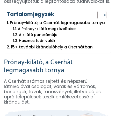
összegyűjtöttük a legfontosabb tudnivalókat is.
Tartalomjegyzék
Prónay-kilátó, a Cserhát legmagasabb tornya
A Prónay-kilátó megközelítése
A kilátó panorámája
Hasznos tudnivalók
15+ további kirándulóhely a Cserhátban
Prónay-kilátó, a Cserhát
legmagasabb tornya
A Cserhát számos rejtett és népszerű
látnivalóval csalogat, várak és várromok,
barlangok, tavak, tanösvények, illetve bájos
apró települések teszik emlékezetessé a
kirándulást.