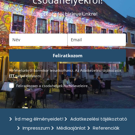
Iratkozz fel hírlevelünkre!
Feliratkozom
Hírlevelünkről bármikor leiratkozhatsz. Az Adatkezelési tájákozatót
ITT
tudod elolvasni.
Feliratkozom a csodahelyek.hu hírleveleire.
Írd meg élményeidet!
Adatkezelési tájékoztató
Impresszum
Médiaajánlat
Referenciák