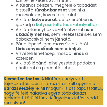
szintemelkedés 277 méter.
A túrához célszerű megfelelő tapadást
biztosító
túrabakancsot
viselni a
morzsalékos, köves talaj miatt.
A kilátó
kutyabarát
, de az erdőben is
igazodj a
kutyasétáltatás szabályaihoz
.
A kilátótoronyhoz vezető útvonal
nem
akadálymentes
, sem kerekesszékkel, sem
babakocsival nem járható.
Bár a lépcső igen masszív, a kilátót
tériszonyosoknak nem ajánljuk
.
Vízvételi lehetőség, mosdó
nincs
a
közelben.
A kilátó lábánál elhelyezetett padokon
piknikezni és pihenni is lehet.
Kiemelten fontos
: A kilátóra kihelyezett
tájékoztatás szerint fokozottan kell ügyelni a
darázsveszélyre
. Mi magunk is azt tapasztaltuk,
hogy felfelé haladva egyre több darázs
repkedett körülöttünk. A figyelmeztetést vedd
komolyan!