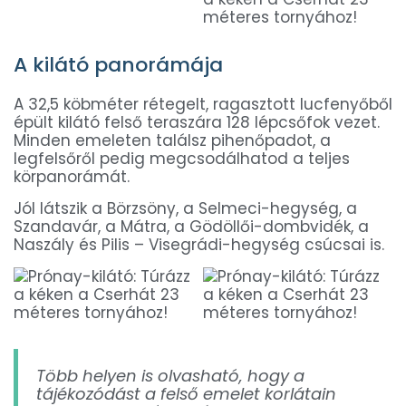
A kilátó panorámája
A 32,5 köbméter rétegelt, ragasztott lucfenyőből
épült kilátó felső teraszára 128 lépcsőfok vezet.
Minden emeleten találsz pihenőpadot, a
legfelsőről pedig megcsodálhatod a teljes
körpanorámát.
Jól látszik a Börzsöny, a Selmeci-hegység, a
Szandavár, a Mátra, a Gödöllői-dombvidék, a
Naszály és Pilis – Visegrádi-hegység csúcsai is.
Több helyen is olvasható, hogy a
tájékozódást a felső emelet korlátain