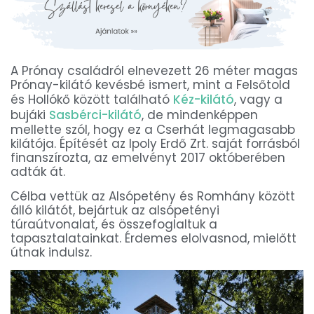
A Prónay családról elnevezett 26 méter magas
Prónay-kilátó kevésbé ismert, mint a Felsőtold
és Hollókő között található
Kéz-kilátó
, vagy a
bujáki
Sasbérci-kilátó
, de mindenképpen
mellette szól, hogy ez a Cserhát legmagasabb
kilátója. Építését az Ipoly Erdő Zrt. saját forrásból
finanszírozta, az emelvényt 2017 októberében
adták át.
Célba vettük az Alsópetény és Romhány között
álló kilátót, bejártuk az alsópetényi
túraútvonalat, és összefoglaltuk a
tapasztalatainkat. Érdemes elolvasnod, mielőtt
útnak indulsz.