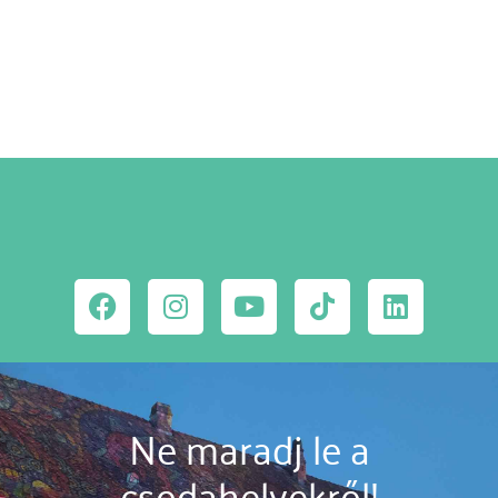
MEGNÉZEM
Ne maradj le a
csodahelyekről!