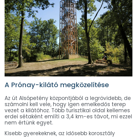
A Prónay-kilátó megközelítése
Az út Alsópetény központjából a legrövidebb, de
számolni kell vele, hogy igen emelkedős terep
vezet a kilátóhoz. Több turisztikai oldal kellemes
erdei sétaként említi a 3,4 km-es távot, mi ezzel
nem értünk egyet.
Kisebb gyerekeknek, az idősebb korosztály