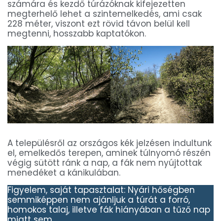
számára és kezdő túrázóknak kifejezetten
megterhelő lehet a szintemelkedés, ami csak
228 méter, viszont ezt rövid távon belül kell
megtenni, hosszabb kaptatókon.
A településről az országos kék jelzésen indultunk
el, emelkedős terepen, aminek túlnyomó részén
végig sütött ránk a nap, a fák nem nyújtottak
menedéket a kánikulában.
Figyelem, saját tapasztalat: Nyári hőségben
semmiképpen nem ajánljuk a túrát a forró,
homokos talaj, illetve fák hiányában a tűző nap
miatt sem.