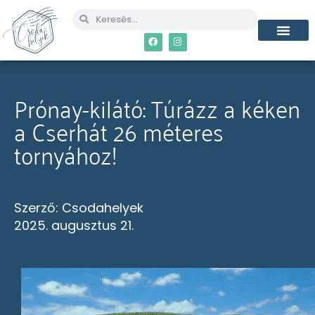
MÉG TÖBB CSO
Prónay-kilátó: Túrázz a kéken
a Cserhát 26 méteres
tornyához!
Szerző:
Csodahelyek
2025. augusztus 21.