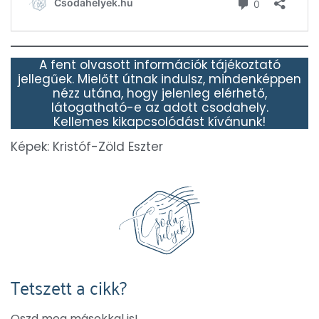
A fent olvasott információk tájékoztató
jellegűek. Mielőtt útnak indulsz, mindenképpen
nézz utána, hogy jelenleg elérhető,
látogatható-e az adott csodahely.
Kellemes kikapcsolódást kívánunk!
Képek: Kristóf-Zöld Eszter
Tetszett a cikk?
Oszd meg másokkal is!