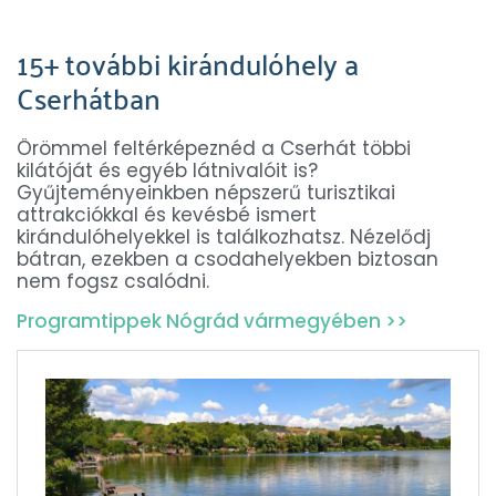
15+ további kirándulóhely a
Cserhátban
Örömmel feltérképeznéd a Cserhát többi
kilátóját és egyéb látnivalóit is?
Gyűjteményeinkben népszerű turisztikai
attrakciókkal és kevésbé ismert
kirándulóhelyekkel is találkozhatsz. Nézelődj
bátran, ezekben a csodahelyekben biztosan
nem fogsz csalódni.
Programtippek Nógrád vármegyében >>