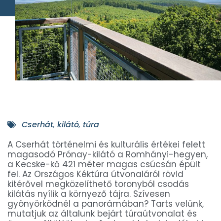
Cserhát
,
kilátó
,
túra
A Cserhát történelmi és kulturális értékei felett
magasodó Prónay-kilátó a Romhányi-hegyen,
a Kecske-kő 421 méter magas csúcsán épült
fel. Az Országos Kéktúra útvonaláról rövid
kitérővel megközelíthető toronyból csodás
kilátás nyílik a környező tájra. Szívesen
gyönyörködnél a panorámában? Tarts velünk,
mutatjuk az általunk bejárt túraútvonalat és