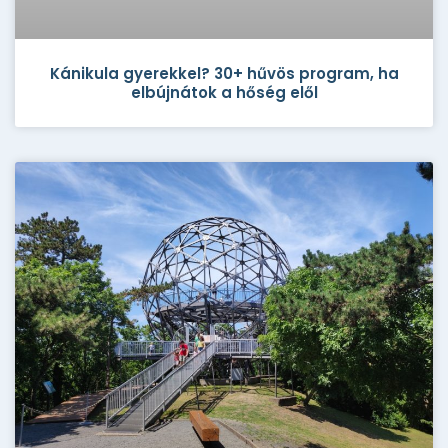
Kánikula gyerekkel? 30+ hűvös program, ha
elbújnátok a hőség elől