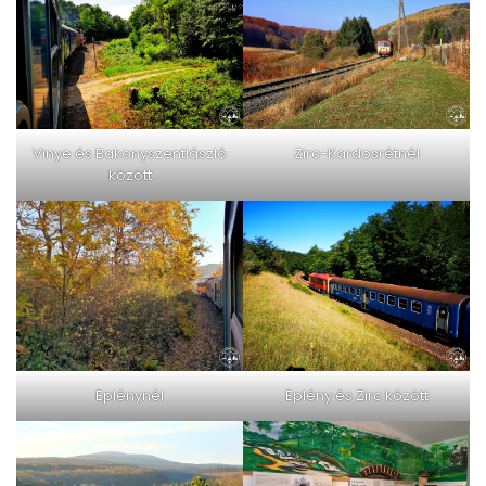
Vinye és Bakonyszentlászló
Zirc-Kardosrétnél
között
Eplénynél
Eplény és Zirc között