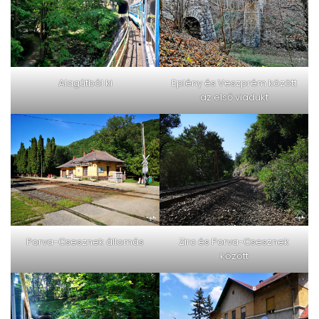
Alagútból ki
Eplény és Veszprém között
az első viadukt
Porva-Csesznek állomás
Zirc és Porva-Csesznek
között