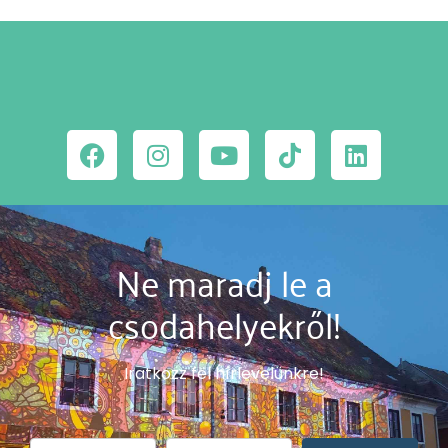
Ne maradj le a
csodahelyekről!
Iratkozz fel hírlevelünkre!