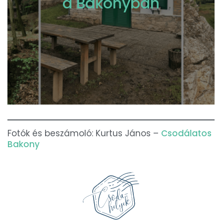
a Bakonyban
Fotók és beszámoló: Kurtus János –
Csodálatos
Bakony