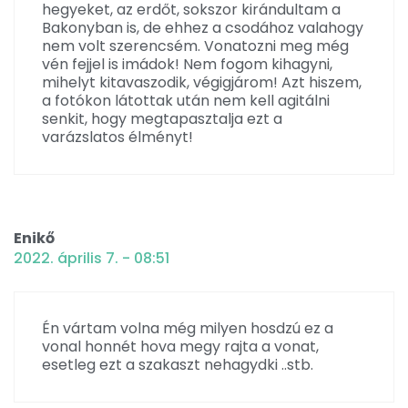
hegyeket, az erdőt, sokszor kirándultam a
Bakonyban is, de ehhez a csodához valahogy
nem volt szerencsém. Vonatozni meg még
vén fejjel is imádok! Nem fogom kihagyni,
mihelyt kitavaszodik, végigjárom! Azt hiszem,
a fotókon látottak után nem kell agitálni
senkit, hogy megtapasztalja ezt a
varázslatos élményt!
Enikő
2022. április 7. - 08:51
Én vártam volna még milyen hosdzú ez a
vonal honnét hova megy rajta a vonat,
esetleg ezt a szakaszt nehagydki ..stb.