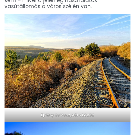
sem – mivel a jelenleg használatos
vasútállomás a város szélén van.
Eplény és Veszprém között