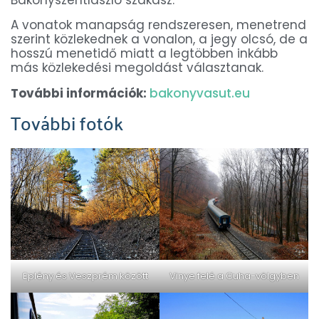
A vonatok manapság rendszeresen, menetrend
szerint közlekednek a vonalon, a jegy olcsó, de a
hosszú menetidő miatt a legtöbben inkább
más közlekedési megoldást választanak.
További információk:
bakonyvasut.eu
További fotók
Eplény és Veszprém között
Vinye felé a Cuha-völgyben