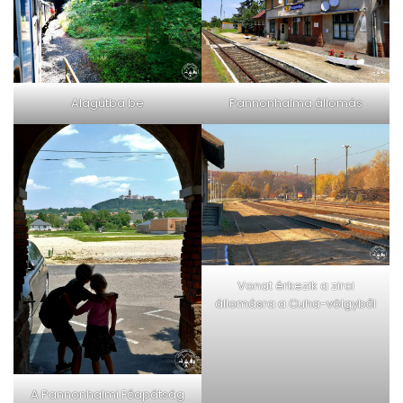
Alagútba be
Pannonhalma állomás
Vonat érkezik a zirci
állomásra a Cuha-völgyből
A Pannonhalmi Főapátság