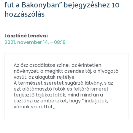
fut a Bakonyban” bejegyzéshez 10
hozzászólás
Lászlóné Lendvai
2021. november 14. - 08:19
Az ősz csodálatos színei, az érintetlen
növényzet, a meghitt csendes táj, a hívogató
vasút, az alagutak rejtélye.
A természet szeretet sugárzó látvány, s az
ezt alátámasztó fotók és feltáró ismeret
terjesztő tájékoztatók, mind mind arra
ösztönzi az embereket, hogy ” induljatok,
várunk szerettel „.