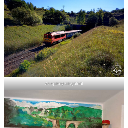
Az eplényi alagútnál