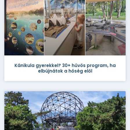
Kánikula gyerekkel? 30+ hűvös program, ha
elbújnátok a hőség elől