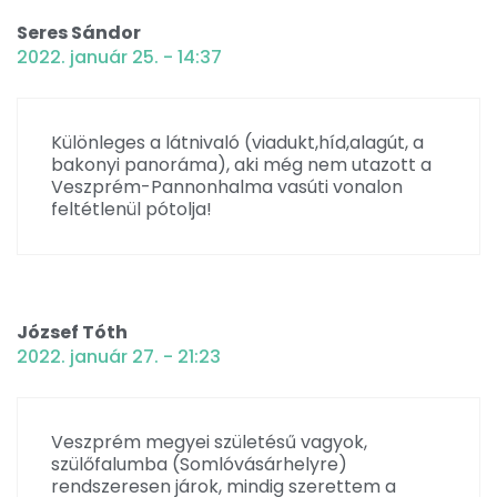
Seres Sándor
2022. január 25. - 14:37
Különleges a látnivaló (viadukt,híd,alagút, a
bakonyi panoráma), aki még nem utazott a
Veszprém-Pannonhalma vasúti vonalon
feltétlenül pótolja!
József Tóth
2022. január 27. - 21:23
Veszprém megyei születésű vagyok,
szülőfalumba (Somlóvásárhelyre)
rendszeresen járok, mindig szerettem a