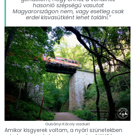
hasonló szépségű vasutat
Magyarországon nem, vagy esetleg csak
erdei kisvasútként lehet találni.”
Gubányi Károly viadukt
Amikor kisgyerek voltam, a nyári szünetekben