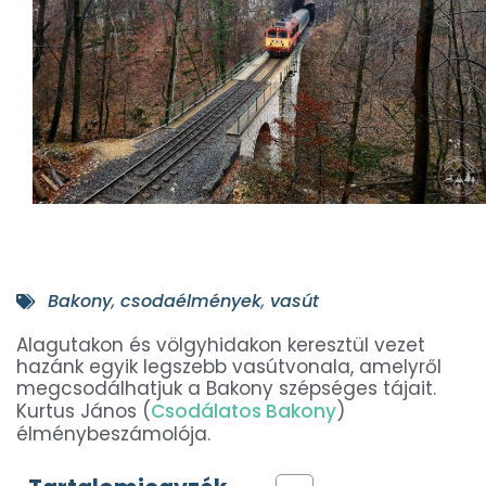
Bakony
,
csodaélmények
,
vasút
Alagutakon és völgyhidakon keresztül vezet
hazánk egyik legszebb vasútvonala, amelyről
megcsodálhatjuk a Bakony szépséges tájait.
Kurtus János (
Csodálatos Bakony
)
élménybeszámolója.