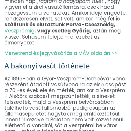
minden nap
„rágtam a nagyapám fülét”
, hogy
vigyen el a zirci vasútállomásra, csak hadd
nézegessem a vonatokat. Amikor ideje engedte,
rendszeresen elvitt, sőt volt, amikor még
fel is
szálltunk és elutaztunk Porva-Csesznekig,
Veszprémig
, vagy esetleg Győrig,
aztán meg
vissza. Sohasem felejtem el ezeket az
élményeket!
Menetrend és jegyvásárlás a MÁV oldalán >>
A bakonyi vasút története
Az 1896-ban a Győr-Veszprém-Dombóvár vonal
részeként átadott vasútvonalra az első csapást
a 70′-es évek elején mérték, amikor a Veszprém
– Alsóörs szakaszt megszüntették, a síneket
felszedték, majd a Veszprém belvárosában
található vasútállomásból pedig csupán az
állomásépületet hagyták meg emlékeztetőül.
Innentől kezdve a Balaton nem volt közvetlenül
elérhető a vonalról, sőt a veszprémi belváros