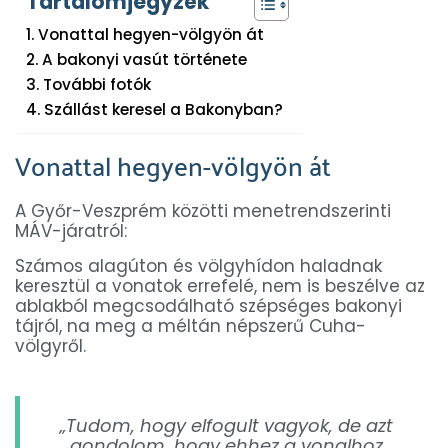
Tartalomjegyzék
Vonattal hegyen-völgyön át
A bakonyi vasút története
További fotók
Szállást keresel a Bakonyban?
Vonattal hegyen-völgyön át
A Győr-Veszprém közötti menetrendszerinti
MÁV-járatról:
Számos alagúton és völgyhídon haladnak
keresztül a vonatok errefelé, nem is beszélve az
ablakból megcsodálható szépséges bakonyi
tájról, na meg a méltán népszerű Cuha-
völgyről.
„Tudom, hogy elfogult vagyok, de azt
gondolom, hogy ehhez a vonalhoz