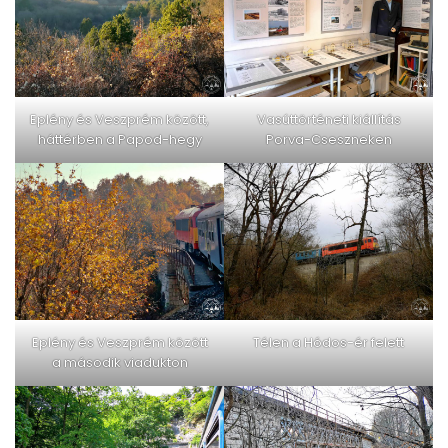
Eplény és Veszprém között,
Vasúttörténeti kiállítás
háttérben a Papod-hegy
Porva-Cseszneken
Eplény és Veszprém között
Télen a Hódos-ér felett
a második viadukton