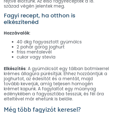
rejtve előttünk. Az első fagyireceptek a 18.
század végén jelentek meg.
Fagyi recept, ha otthon is
elkészítenéd
Hozzávalók
:
40 dkg fagyasztott gyümölcs
2 pohár görög joghurt
friss mentalevél
cukor vagy stevia
Elkészítés
: A gyümölcsöt egy tálban botmixerrel
krémes állagúra pürésítjük. Ehhez hozzáöntjük a
joghurtot, az édesítőt és a mentát, majd
tovább keverjük, amíg teljesen homogén
krémet kapunk. A fagylaltot egy műanyag
edénykében a fagyasztóba tesszük, és fél óra
elteltével már ehetünk is belőle.
Még több fagyizót keresel?