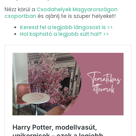
Nézz körül a
Csodahelyek Magyarországon
csoportban
és ajánlj te is szuper helyeket!
Keresd fel a legjobb lángosost is >>
Hol kapható a legjobb sült hal? >>