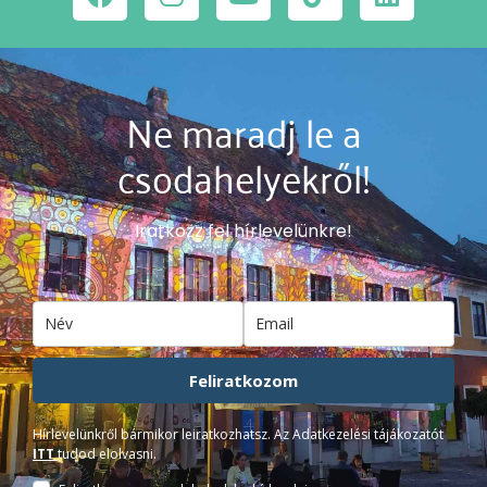
Ne maradj le a
csodahelyekről!
Iratkozz fel hírlevelünkre!
Feliratkozom
Hírlevelünkről bármikor leiratkozhatsz. Az Adatkezelési tájákozatót
ITT
tudod elolvasni.