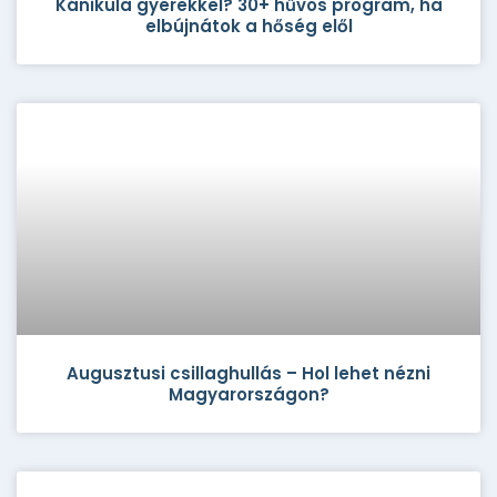
Kánikula gyerekkel? 30+ hűvös program, ha
elbújnátok a hőség elől
Augusztusi csillaghullás – Hol lehet nézni
Magyarországon?