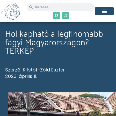
MÉG TÖBB CSO
Hol kapható a legfinomabb
fagyi Magyarországon? –
TÉRKÉP
Szerző:
Kristóf-Zöld Eszter
2023. április 11.