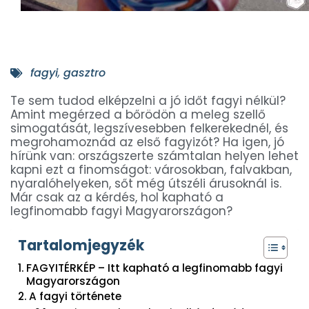
fagyi
,
gasztro
Te sem tudod elképzelni a jó időt fagyi nélkül?
Amint megérzed a bőrödön a meleg szellő
simogatását, legszívesebben felkerekednél, és
megrohamoznád az első fagyizót? Ha igen, jó
hírünk van: országszerte számtalan helyen lehet
kapni ezt a finomságot: városokban, falvakban,
nyaralóhelyeken, sőt még útszéli árusoknál is.
Már csak az a kérdés, hol kapható a
legfinomabb fagyi Magyarországon?
Tartalomjegyzék
FAGYITÉRKÉP – Itt kapható a legfinomabb fagyi
Magyarországon
A fagyi története