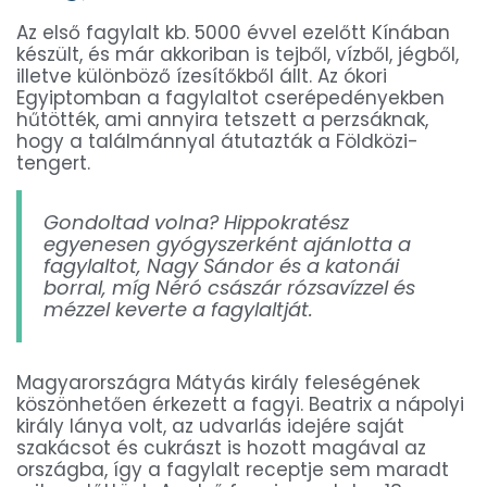
Az első fagylalt kb. 5000 évvel ezelőtt Kínában
készült, és már akkoriban is tejből, vízből, jégből,
illetve különböző ízesítőkből állt. Az ókori
Egyiptomban a fagylaltot cserépedényekben
hűtötték, ami annyira tetszett a perzsáknak,
hogy a találmánnyal átutazták a Földközi-
tengert.
Gondoltad volna? Hippokratész
egyenesen gyógyszerként ajánlotta a
fagylaltot, Nagy Sándor és a katonái
borral, míg Néró császár rózsavízzel és
mézzel keverte a fagylaltját.
Magyarországra Mátyás király feleségének
köszönhetően érkezett a fagyi. Beatrix a nápolyi
király lánya volt, az udvarlás idejére saját
szakácsot és cukrászt is hozott magával az
országba, így a fagylalt receptje sem maradt