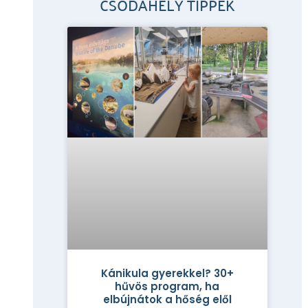
CSODAHELY TIPPEK
Kánikula gyerekkel? 30+
hűvös program, ha
elbújnátok a hőség elől