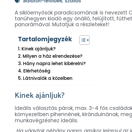
Balaton-felvidék
,
szállás
A siklóernyősök paradicsomának is nevezett 
tanúhegyen kiadó egy önálló, felújított, fűthet
panorámával. Mutatjuk a részleteket!
Tartalomjegyzék
Kinek ajánljuk?
Milyen a ház elrendezése?
Hány napra lehet kibérelni?
Elérhetőség
Látnivalók a közelben
Kinek ajánljuk?
Ideális választás párok, max. 3-4 fős családo
környezetben pihennének, kirándulnának, me
munkavégzéshez ideális.
„Ha vágytok néhány napra, amikor lelassul az i