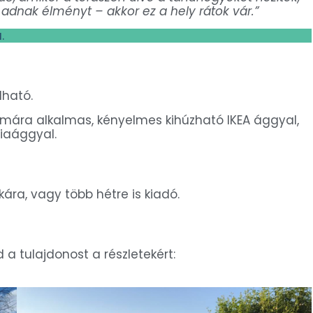
adnak élményt – akkor ez a hely rátok vár.”
.
lható.
mára alkalmas, kényelmes kihúzható IKEA ággyal,
ciaággyal.
ra, vagy több hétre is kiadó.
a tulajdonost a részletekért: