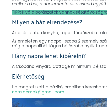
amikor a bor, a naplemente és a csend együtt 
TIPP: Kiváló borászatok vannak sétatávolságra
Milyen a ház elrendezése?
Az alsó szinten konyha, tágas fürdőszoba talá
Az emeleten egy nappali szoba 2 személy szá
míg a nappaliból tágas hálószoba nyílik fran
Hány napra lehet kibérelni?
A Csobánc Vinyard Cottage minimum 2 éjszaká
Elérhetőség
Ha megtetszett a házikó, emailben keresheted 
nora.demok@gmail.com