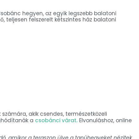
Csobánc hegyen, az egyik legszebb balatoni
ő, teljesen felszerelt kétszintes ház balatoni
k számára, akik csendes, természetközeli
ghódítanák a
csobánci várat.
Elvonuláshoz, online
dő, amikor a teraszon ülve a tanúhegyeket nézitek,