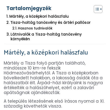
Tartalomjegyzék
Mártély, a középkori halászfalu
Tisza-holtág tanösvény és ártéri pallósor
Hasznos tudnivalók
Látnivalók a Tisza-holtág tanösvény
környékén
Mártély, a középkori halászfalu
Mártély a Tisza folyó partján található,
mindössze 10 km-re fekszik
Hódmezővásárhelytől. A Tisza a középkorban
bővelkedett halakban, a lakosság ősidők óta a
halászatból élt. Árpád-házi királyaink is nagyra
értékelték a halászóhelyet, ezért a zalavári
apátságnak ajándékozták.
A település létezésének első írásos nyomai a XI.
századig követhetők vissza.