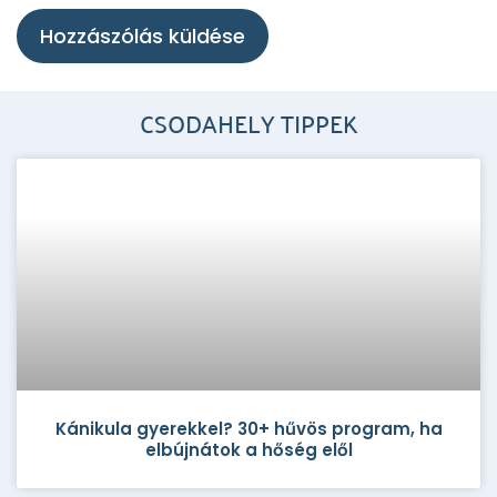
CSODAHELY TIPPEK
Kánikula gyerekkel? 30+ hűvös program, ha
elbújnátok a hőség elől