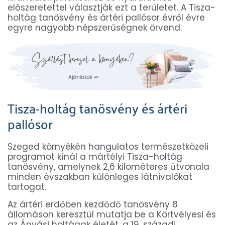
előszeretettel választják ezt a területet. A Tisza-
holtág tanösvény és ártéri pallósor évről évre
egyre nagyobb népszerűségnek örvend.
Tisza-holtág tanösvény és ártéri
pallósor
Szeged környékén hangulatos természetközeli
programot kínál a mártélyi Tisza-holtág
tanösvény, amelynek 2,6 kilométeres útvonala
minden évszakban különleges látnivalókat
tartogat.
Az ártéri erdőben kezdődő tanösvény 8
állomáson keresztül mutatja be a Körtvélyesi és
az Ányási holtágak életét, a 19. századi