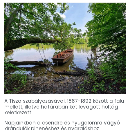
A Tisza szabályozásával, 1887-1892 között a falu
mellett, illetve határában két levágott holtág
keletkezett.
Napjainkban a csendre és nyugalomra vágyó
kirándulók pihenéshez és nyaraláshoz