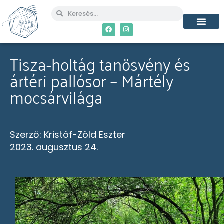
MÉG TÖBB CSO
Tisza-holtág tanösvény és
ártéri pallósor – Mártély
mocsárvilága
Szerző:
Kristóf-Zöld Eszter
2023. augusztus 24.