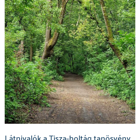
Látnivalók a Tisza-holtág tanösvény