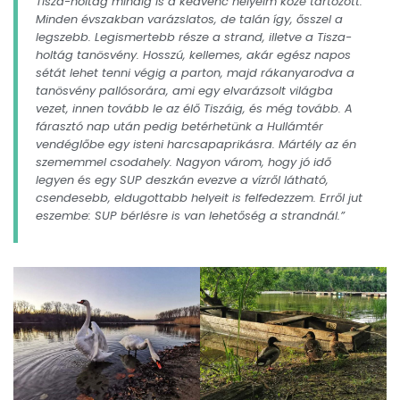
Tisza-holtág mindig is a kedvenc helyeim közé tartozott.
Minden évszakban varázslatos, de talán így, ősszel a
legszebb. Legismertebb része a strand, illetve a Tisza-
holtág tanösvény. Hosszú, kellemes, akár egész napos
sétát lehet tenni végig a parton, majd rákanyarodva a
tanösvény pallósorára, ami egy elvarázsolt világba
vezet, innen tovább le az élő Tiszáig, és még tovább. A
fárasztó nap után pedig betérhetünk a Hullámtér
vendéglőbe egy isteni harcsapaprikásra. Mártély az én
szememmel csodahely. Nagyon várom, hogy jó idő
legyen és egy SUP deszkán evezve a vízről látható,
csendesebb, eldugottabb helyeit is felfedezzem. Erről jut
eszembe: SUP bérlésre is van lehetőség a strandnál.”