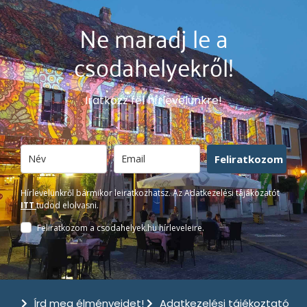
Ne maradj le a
csodahelyekről!
Iratkozz fel hírlevelünkre!
Feliratkozom
Hírlevelünkről bármikor leiratkozhatsz. Az Adatkezelési tájákozatót
ITT
tudod elolvasni.
Feliratkozom a csodahelyek.hu hírleveleire.
Írd meg élményeidet!
Adatkezelési tájékoztató