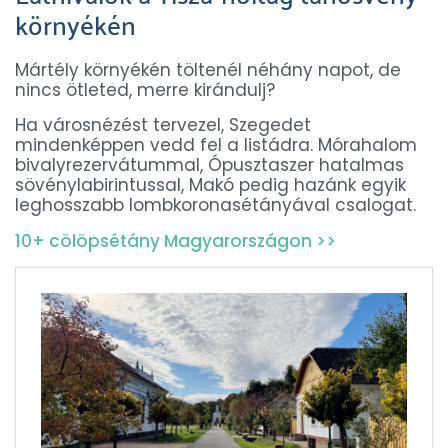
környékén
Mártély környékén töltenél néhány napot, de
nincs ötleted, merre kirándulj?
Ha városnézést tervezel, Szegedet
mindenképpen vedd fel a listádra. Mórahalom
bivalyrezervátummal, Ópusztaszer hatalmas
sövénylabirintussal, Makó pedig hazánk egyik
leghosszabb lombkoronasétányával csalogat.
10+ cölöpsétány Magyarországon >>