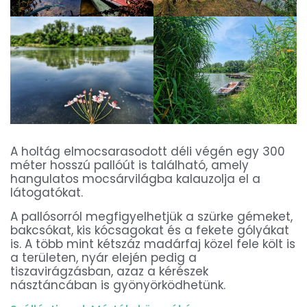
A holtág elmocsarasodott déli végén egy 300
méter hosszú pallóút is található, amely
hangulatos mocsárvilágba kalauzolja el a
látogatókat.
A pallósorról megfigyelhetjük a szürke gémeket,
bakcsókat, kis kócsagokat és a fekete gólyákat
is. A több mint kétszáz madárfaj közel fele költ is
a területen, nyár elején pedig a
tiszavirágzásban, azaz a kérészek
násztáncában is gyönyörködhetünk.