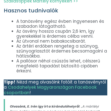
Szállástippek Mártély környékén >>
Hasznos tudnivalók
A tanösvény egész évben ingyenesen és
szabadon látogatható.
Az ösvény hossza csupán 2,6 km, így
gyerekekkel is érdemes célba venni.
Az útvonal nem babakocsibarát.
Az ártéri erdőben rengeteg a szúnyog,
szúnyogriasztót érdemes becsomagolni a
hátizsákba.
A pallósor néhol csúszós lehet, célszerű
megfelelő tapadást biztosító cipőben
érkezni.
Tipp!
Nézd meg olvasóink fotóit a tanösvényről
a
Csodahelyek Magyarországon Facebook
csoportban
!
Olvasónk, E. Irén így írt a kirándulóhelyről
: „A mártélyi