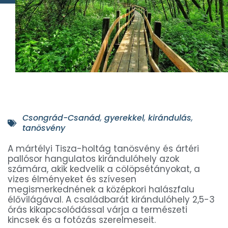
Csongrád-Csanád
,
gyerekkel
,
kirándulás
,
tanösvény
A mártélyi Tisza-holtág tanösvény és ártéri
pallósor hangulatos kirándulóhely azok
számára, akik kedvelik a cölöpsétányokat, a
vizes élményeket és szívesen
megismerkednének a középkori halászfalu
élővilágával. A családbarát kirándulóhely 2,5-3
órás kikapcsolódással várja a természeti
kincsek és a fotózás szerelmeseit.