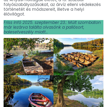
folyószabályozásokat, az árvíz elleni védekezés
történetét és módszereit, illetve a helyi
élővilágot.
Friss infó 2025. szeptember 23.: Múlt szombaton
már lezárva találta olvasónk a pallósort,
balesetveszély miatt…