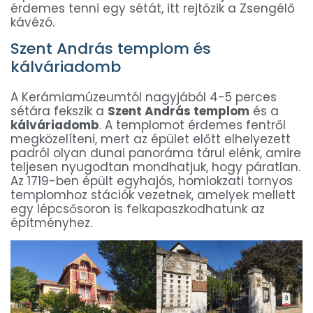
érdemes tenni egy sétát, itt rejtőzik a Zsengélő
kávézó.
Szent András templom és
kálváriadomb
A Kerámiamúzeumtól nagyjából 4-5 perces
sétára fekszik a
Szent András templom
és a
kálváriadomb
. A templomot érdemes fentről
megközelíteni, mert az épület előtt elhelyezett
padról olyan dunai panoráma tárul elénk, amire
teljesen nyugodtan mondhatjuk, hogy páratlan.
Az 1719-ben épült egyhajós, homlokzati tornyos
templomhoz stációk vezetnek, amelyek mellett
egy lépcsősoron is felkapaszkodhatunk az
építményhez.