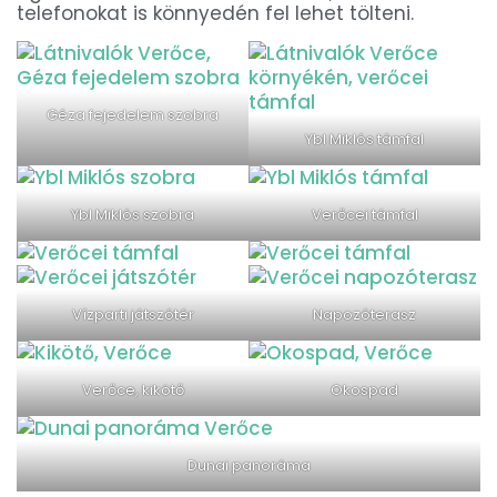
telefonokat is könnyedén fel lehet tölteni.
Géza fejedelem szobra
Ybl Miklós támfal
Ybl Miklós szobra
Verőcei támfal
Vízparti játszótér
Napozóterasz
Verőce, kikötő
Okospad
Dunai panoráma