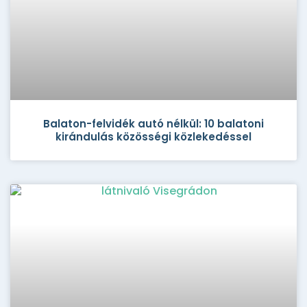
Balaton-felvidék autó nélkül: 10 balatoni
kirándulás közösségi közlekedéssel