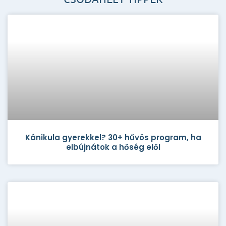
Kánikula gyerekkel? 30+ hűvös program, ha
elbújnátok a hőség elől