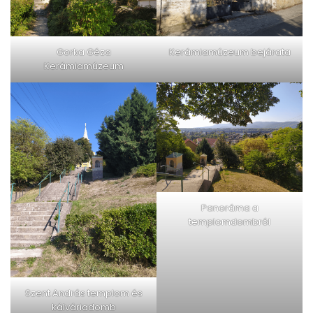
Gorka Géza
Kerámiamúzeum bejárata
Kerámiamúzeum
Panoráma a
templomdombról
Szent András templom és
kálváriadomb