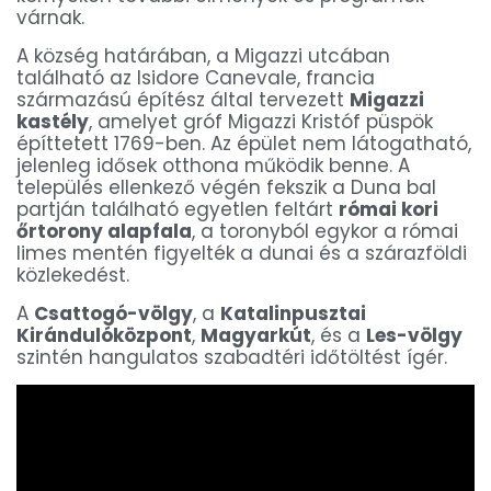
várnak.
A község határában, a Migazzi utcában
található az Isidore Canevale, francia
származású építész által tervezett
Migazzi
kastély
, amelyet gróf Migazzi Kristóf püspök
építtetett 1769-ben. Az épület nem látogatható,
jelenleg idősek otthona működik benne. A
település ellenkező végén fekszik a Duna bal
partján található egyetlen feltárt
római kori
őrtorony alapfala
, a toronyból egykor a római
limes mentén figyelték a dunai és a szárazföldi
közlekedést.
A
Csattogó-völgy
, a
Katalinpusztai
Kirándulóközpont
,
Magyarkút
, és a
Les-völgy
szintén hangulatos szabadtéri időtöltést ígér.