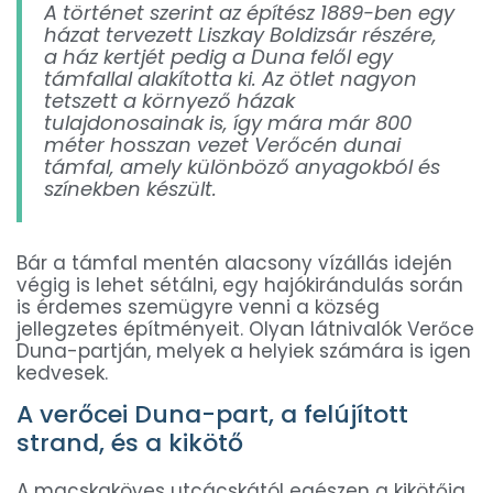
A történet szerint az építész 1889-ben egy
házat tervezett Liszkay Boldizsár részére,
a ház kertjét pedig a Duna felől egy
támfallal alakította ki. Az ötlet nagyon
tetszett a környező házak
tulajdonosainak is, így mára már 800
méter hosszan vezet Verőcén dunai
támfal, amely különböző anyagokból és
színekben készült.
Bár a támfal mentén alacsony vízállás idején
végig is lehet sétálni, egy hajókirándulás során
is érdemes szemügyre venni a község
jellegzetes építményeit. Olyan látnivalók Verőce
Duna-partján, melyek a helyiek számára is igen
kedvesek.
A verőcei Duna-part, a felújított
strand, és a kikötő
A macskaköves utcácskától egészen a kikötőig