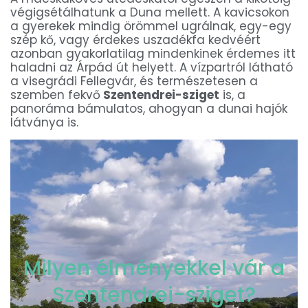
végigsétálhatunk a Duna mellett. A kavicsokon
a gyerekek mindig örömmel ugrálnak, egy-egy
szép kő, vagy érdekes uszadékfa kedvéért
azonban gyakorlatilag mindenkinek érdemes itt
haladni az Árpád út helyett. A vízpartról látható
a visegrádi Fellegvár, és természetesen a
szemben fekvő
Szentendrei-sziget
is, a
panoráma bámulatos, ahogyan a dunai hajók
látványa is.
Milyen élményekkel vár a
Szentendrei-sziget?