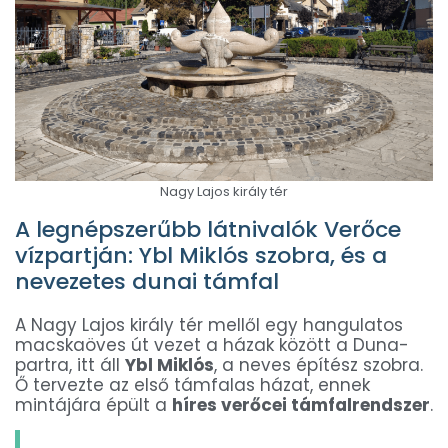
Nagy Lajos király tér
A legnépszerűbb látnivalók Verőce
vízpartján: Ybl Miklós szobra, és a
nevezetes dunai támfal
A Nagy Lajos király tér mellől egy hangulatos
macskaöves út vezet a házak között a Duna-
partra, itt áll
Ybl Miklós
, a neves építész szobra.
Ő tervezte az első támfalas házat, ennek
mintájára épült a
híres verőcei támfalrendszer
.