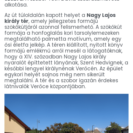
alkotása.
Az út túloldalán kapott helyet a
Nagy Lajos
király tér
, amely jellegzetes formájú
szökőkútjáról azonnal felismerhető. A szökőkút
formája a honfoglalás kori tarsolylemezeken
megtalálható palmetta motívum, amely egy
ősi életfa jelkép. A téren kiállított, nyitott könyv
formájú emlékmű arról mesél a látogatóknak,
hogy a XIV. században Nagy Lajos király
nyaralót építtetett lányának, Szent Hedvignek, a
későbbi lengyel királynénak Verőcén. Az épület
egykori helyét sajnos még nem sikerült
megtalálni. A tér és a szobor igazán érdekes
látnivalók Verőce központjában.