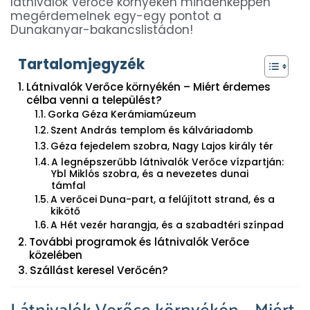
látnivalók Verőce környékén mindenképpen
megérdemelnek egy-egy pontot a
Dunakanyar-bakancslistádon!
Tartalomjegyzék
Látnivalók Verőce környékén – Miért érdemes
célba venni a települést?
Gorka Géza Kerámiamúzeum
Szent András templom és kálváriadomb
Géza fejedelem szobra, Nagy Lajos király tér
A legnépszerűbb látnivalók Verőce vízpartján:
Ybl Miklós szobra, és a nevezetes dunai
támfal
A verőcei Duna-part, a felújított strand, és a
kikötő
A Hét vezér harangja, és a szabadtéri színpad
További programok és látnivalók Verőce
közelében
Szállást keresel Verőcén?
Látnivalók Verőce környékén – Miért