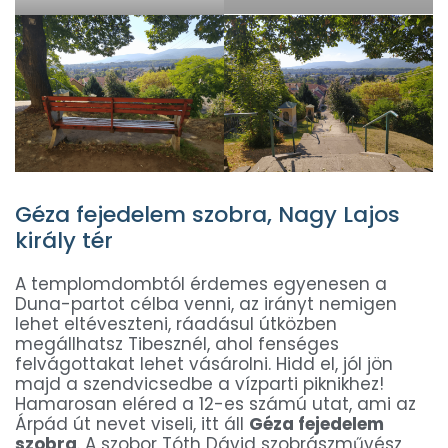
Géza fejedelem szobra, Nagy Lajos
király tér
A templomdombtól érdemes egyenesen a
Duna-partot célba venni, az irányt nemigen
lehet eltéveszteni, ráadásul útközben
megállhatsz Tibesznél, ahol fenséges
felvágottakat lehet vásárolni. Hidd el, jól jön
majd a szendvicsedbe a vízparti piknikhez!
Hamarosan eléred a 12-es számú utat, ami az
Árpád út nevet viseli, itt áll
Géza fejedelem
szobra
. A szobor Tóth Dávid szobrászművész