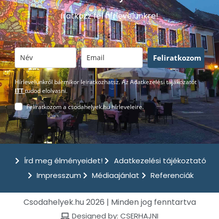
Iratkozz fel hírlevelünkre!
Feliratkozom
Hírlevelünkről bármikor leiratkozhatsz. Az Adatkezelési tájákozatót
ITT
tudod elolvasni.
Feliratkozom a csodahelyek.hu hírleveleire.
Írd meg élményeidet!
Adatkezelési tájékoztató
Impresszum
Médiaajánlat
Referenciák
Csodahelyek.hu 2026 | Minden jog fenntartva
Designed by: CSERHAJNI