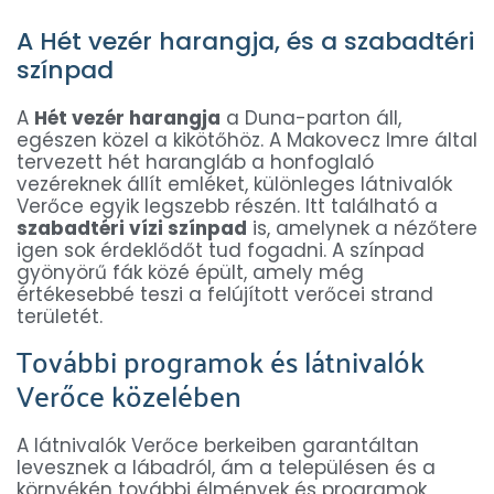
A Hét vezér harangja, és a szabadtéri
színpad
A
Hét vezér harangja
a Duna-parton áll,
egészen közel a kikötőhöz. A Makovecz Imre által
tervezett hét harangláb a honfoglaló
vezéreknek állít emléket, különleges látnivalók
Verőce egyik legszebb részén. Itt található a
szabadtéri vízi színpad
is, amelynek a nézőtere
igen sok érdeklődőt tud fogadni. A színpad
gyönyörű fák közé épült, amely még
értékesebbé teszi a felújított verőcei strand
területét.
További programok és látnivalók
Verőce közelében
A látnivalók Verőce berkeiben garantáltan
levesznek a lábadról, ám a településen és a
környékén további élmények és programok