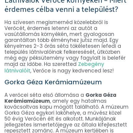
érdemes célba venni a települést?
Ha szívesen megismernéd közelebbről is
Verőcét, érdemes letenni az autót a
vasútállomás környékén, mert gyalogosan
garantáltan több élményhez jutsz majd. Egy
kényelmes 2-3 órás séta tökéletesen lefedi a
település látnivalóinak felkeresését, útközben
még egy péksütemény vagy fagylalt is belefér
majd az időbe. Ha szeretted
Zebegény
látnivalóit
, Verőce is nagy kedvenced lesz!
Gorka Géza Kerámiamúzeum
A verőcei séta első állomása a
Gorka Géza
Kerámiamúzeum
, amely egy hatalmas
kovácsoltvas kapu mögött található. A múzeum
Gorka Géza egykori lakóhelye, a művész közel
50 évig Verőcén élt és alkotott. Munkájának
jellegzetes ismertetőjegye az általa kifejlesztett
repesztett zománc. A múzeum kertjében is