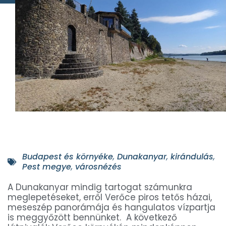
Budapest és környéke
,
Dunakanyar
,
kirándulás
,
Pest megye
,
városnézés
A Dunakanyar mindig tartogat számunkra
meglepetéseket, erről Verőce piros tetős házai,
meseszép panorámája és hangulatos vízpartja
is meggyőzött bennünket. A következő