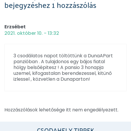
bejegyzéshez 1 hozzászólás
Erzsébet
2021. október 10. - 13:32
3 csodálatos napot töltöttünk a DunaAPart
panzióban . A tulajdonos egy bájos fiatal
hölgy belsőépitesz ! A pansio 3 honapja
uzemel, kifogastalan berendezessel, kitünő
izlessel , közvetlen a Dunaparton!
Hozzászólások lehetősége itt nem engedélyezett.
CSODAHELY TIPPEK