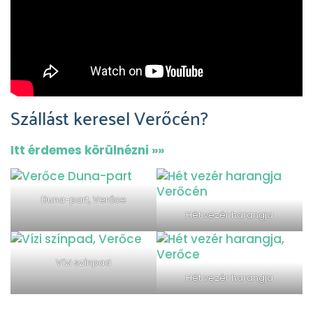
Szállást keresel Verőcén?
Itt érdemes körülnézni »»
Duna-part, Verőce
Hét vezér harangja
Vízi színpad
Hét vezér harangja