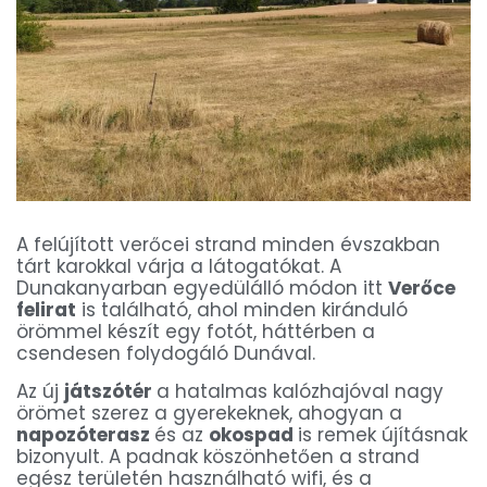
A felújított verőcei strand minden évszakban
tárt karokkal várja a látogatókat. A
Dunakanyarban egyedülálló módon itt
Verőce
felirat
is található, ahol minden kiránduló
örömmel készít egy fotót, háttérben a
csendesen folydogáló Dunával.
Az új
játszótér
a hatalmas kalózhajóval nagy
örömet szerez a gyerekeknek, ahogyan a
napozóterasz
és az
okospad
is remek újításnak
bizonyult. A padnak köszönhetően a strand
egész területén használható wifi, és a