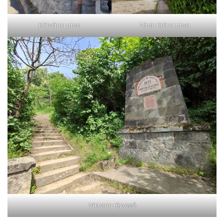
Zách Klára utca
Kálvária utca
Viktorin lépcső