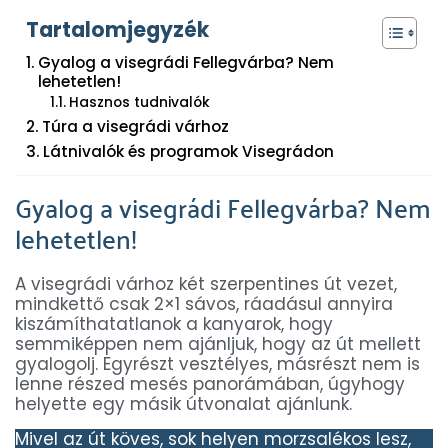
Tartalomjegyzék
Gyalog a visegrádi Fellegvárba? Nem
lehetetlen!
Hasznos tudnivalók
Túra a visegrádi várhoz
Látnivalók és programok Visegrádon
Gyalog a visegrádi Fellegvárba? Nem
lehetetlen!
A visegrádi várhoz két szerpentines út vezet,
mindkettő csak 2×1 sávos, ráadásul annyira
kiszámíthatatlanok a kanyarok, hogy
semmiképpen nem ajánljuk, hogy az út mellett
gyalogolj. Egyrészt vesztélyes, másrészt nem is
lenne részed mesés panorámában, úgyhogy
helyette egy másik útvonalat ajánlunk.
Mivel az út köves, sok helyen morzsalékos lesz,