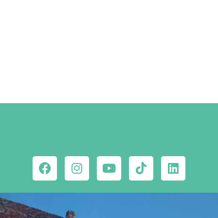
Szállástippek a Facebookon
MEGNÉZEM