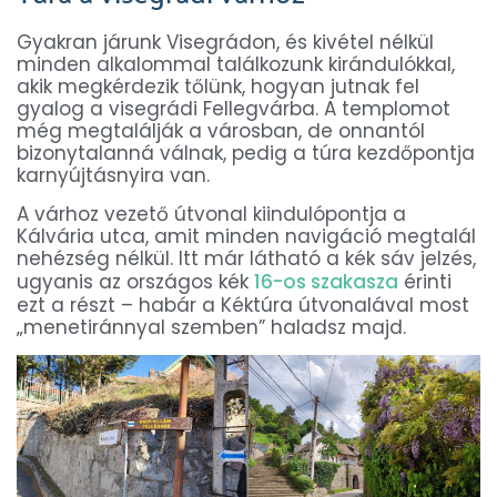
Gyakran járunk Visegrádon, és kivétel nélkül
minden alkalommal találkozunk kirándulókkal,
akik megkérdezik tőlünk, hogyan jutnak fel
gyalog a visegrádi Fellegvárba. A templomot
még megtalálják a városban, de onnantól
bizonytalanná válnak, pedig a túra kezdőpontja
karnyújtásnyira van.
A várhoz vezető útvonal kiindulópontja a
Kálvária utca, amit minden navigáció megtalál
nehézség nélkül. Itt már látható a kék sáv jelzés,
ugyanis az országos kék
16-os szakasza
érinti
ezt a részt – habár a Kéktúra útvonalával most
„menetiránnyal szemben” haladsz majd.