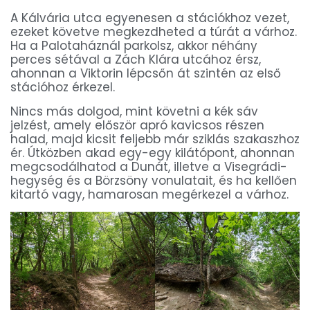
A Kálvária utca egyenesen a stációkhoz vezet,
ezeket követve megkezdheted a túrát a várhoz.
Ha a Palotaháznál parkolsz, akkor néhány
perces sétával a Zách Klára utcához érsz,
ahonnan a Viktorin lépcsőn át szintén az első
stációhoz érkezel.
Nincs más dolgod, mint követni a kék sáv
jelzést, amely először apró kavicsos részen
halad, majd kicsit feljebb már sziklás szakaszhoz
ér. Útközben akad egy-egy kilátópont, ahonnan
megcsodálhatod a Dunát, illetve a Visegrádi-
hegység és a Börzsöny vonulatait, és ha kellően
kitartó vagy, hamarosan megérkezel a várhoz.