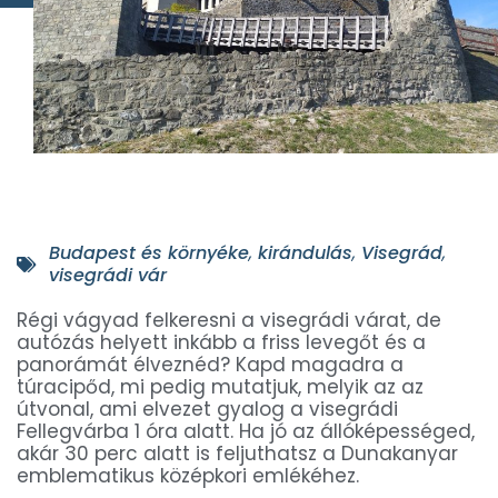
Budapest és környéke
,
kirándulás
,
Visegrád
,
visegrádi vár
Régi vágyad felkeresni a visegrádi várat, de
autózás helyett inkább a friss levegőt és a
panorámát élveznéd? Kapd magadra a
túracipőd, mi pedig mutatjuk, melyik az az
útvonal, ami elvezet gyalog a visegrádi
Fellegvárba 1 óra alatt. Ha jó az állóképességed,
akár 30 perc alatt is feljuthatsz a Dunakanyar
emblematikus középkori emlékéhez.