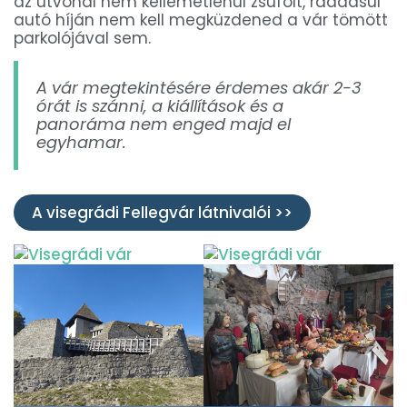
az útvonal nem kellemetlenül zsúfolt, ráadásul
autó híján nem kell megküzdened a vár tömött
parkolójával sem.
A vár megtekintésére érdemes akár 2-3
órát is szánni, a kiállítások és a
panoráma nem enged majd el
egyhamar.
A visegrádi Fellegvár látnivalói >>