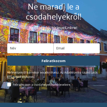
Ne maradj le a
csodahelyekről!
Iratkozz fel hírlevelünkre!
Feliratkozom
Hírlevelünkről bármikor leiratkozhatsz. Az Adatkezelési tájákozatót
ITT
tudod elolvasni.
Feliratkozom a csodahelyek.hu hírleveleire.