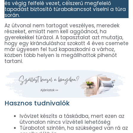
és végig felfelé vezet, célszerű megfelelő
tapadást biztosító túrabakancsot viselni a túra
során.
Az útvonal nem tartogat veszélyes, meredek
részeket, emiatt nem kell aggódnod, ha
gyerekekkel túrázol. A tapasztalat azt mutatja,
hogy egy kiránduláshoz szokott 4 éves csemete
már ügyesen fel tud kapaszkodni a várhoz,
közben több helyen is megállhattok pihenőt
tartani.
Hasznos tudnivalók
Ivóvizet készíts a táskádba, mert ezen az
útvonalon nincs vízvételi lehetőség
Túrabotot szintén, ha szükséged van rá az