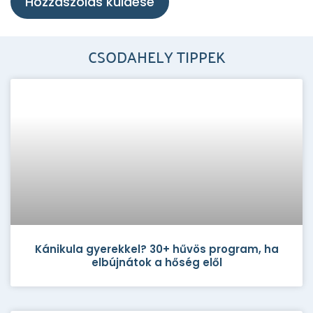
CSODAHELY TIPPEK
Kánikula gyerekkel? 30+ hűvös program, ha
elbújnátok a hőség elől