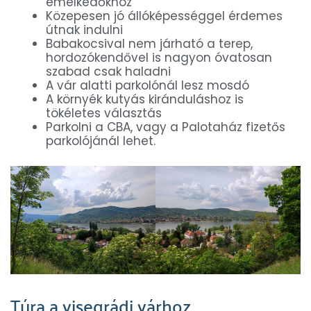
emelkedőkhöz
Közepesen jó állóképességgel érdemes
útnak indulni
Babakocsival nem járható a terep,
hordozókendővel is nagyon óvatosan
szabad csak haladni
A vár alatti parkolónál lesz mosdó
A környék kutyás kiránduláshoz is
tökéletes választás
Parkolni a CBA, vagy a Palotaház fizetős
parkolójánál lehet.
Túra a visegrádi várhoz