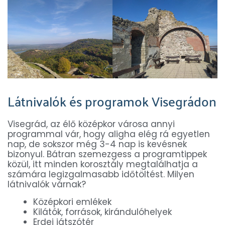
Látnivalók és programok Visegrádon
Visegrád, az élő középkor városa annyi
programmal vár, hogy aligha elég rá egyetlen
nap, de sokszor még 3-4 nap is kevésnek
bizonyul. Bátran szemezgess a programtippek
közül, itt minden korosztály megtalálhatja a
számára legizgalmasabb időtöltést. Milyen
látnivalók várnak?
Középkori emlékek
Kilátók, források, kirándulóhelyek
Erdei játszótér