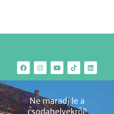
MEGNÉZEM
Ne maradj le a
csodahelyekről!