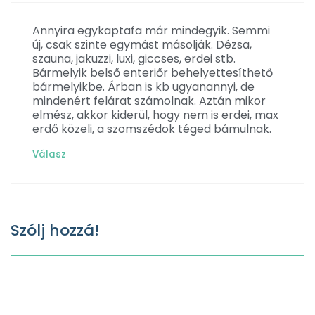
Annyira egykaptafa már mindegyik. Semmi
új, csak szinte egymást másolják. Dézsa,
szauna, jakuzzi, luxi, giccses, erdei stb.
Bármelyik belső enteriőr behelyettesíthető
bármelyikbe. Árban is kb ugyanannyi, de
mindenért felárat számolnak. Aztán mikor
elmész, akkor kiderül, hogy nem is erdei, max
erdő közeli, a szomszédok téged bámulnak.
Válasz
Szólj hozzá!