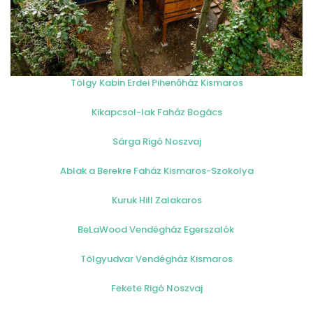
Tölgy Kabin Erdei Pihenőház Kismaros
Kikapcsol-lak Faház Bogács
Sárga Rigó Noszvaj
Ablak a Berekre Faház Kismaros-Szokolya
Kuruk Hill Zalakaros
BeLaWood Vendégház Egerszalók
Tölgyudvar Vendégház Kismaros
Fekete Rigó Noszvaj