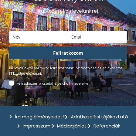
Iratkozz fel hírlevelünkre!
Feliratkozom
Hírlevelünkről bármikor leiratkozhatsz. Az Adatkezelési tájákozatót
ITT
tudod elolvasni.
Feliratkozom a csodahelyek.hu hírleveleire.
Írd meg élményeidet!
Adatkezelési tájékoztató
Impresszum
Médiaajánlat
Referenciák