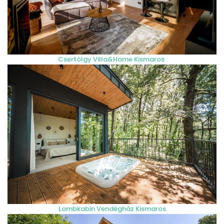
Csertölgy Villa&Home Kismaros
Lombkabin Vendégház Kismaros