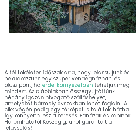
A tél tökéletes időszak arra, hogy lelassuljunk és
bekuckózzunk egy szuper vendégházban, és
plusz pont, ha
erdei környezetben
tehetjük meg
mindezt. Az alábbiakban összegyűjtöttünk
néhány igazán hívogató szálláshelyet,
amelyeket bármely évszakban lehet foglalni. A
cikk végén pedig egy térképet is találtok, hátha
így könnyebb lesz a keresés. Faházak és kabinok
Háromhutától Kőszegig, ahol garantált a
lelassulás!