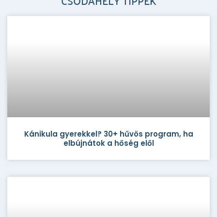
CSODAHELY TIPPEK
Kánikula gyerekkel? 30+ hűvös program, ha
elbújnátok a hőség elől