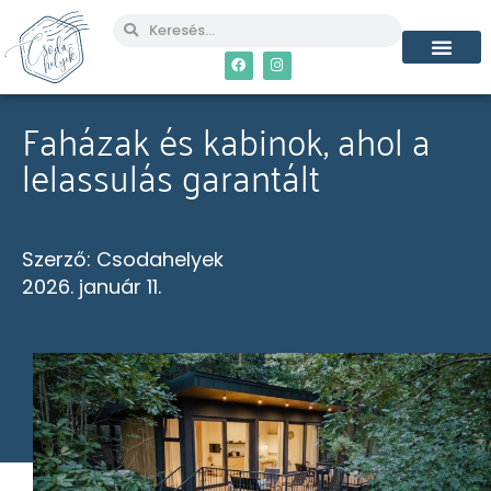
MÉG TÖBB CSO
Faházak és kabinok, ahol a
lelassulás garantált
Szerző:
Csodahelyek
2026. január 11.