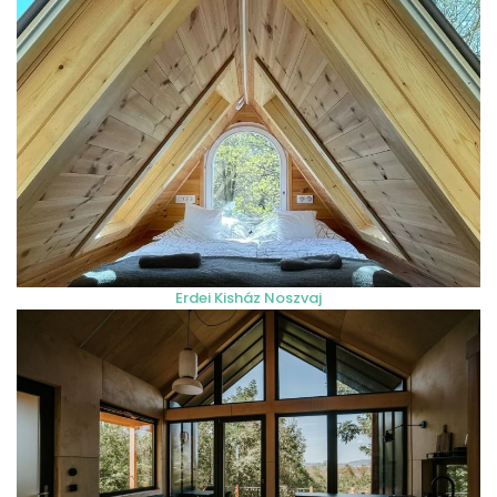
Erdei Kisház Noszvaj