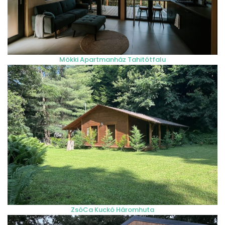
Mökki Apartmanház Tahitótfalu
ZsóCa Kuckó Háromhuta