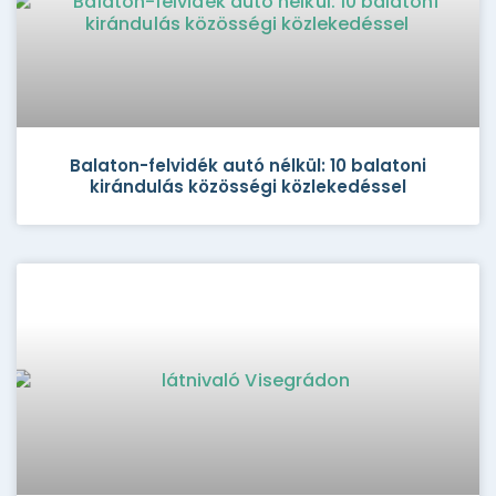
Balaton-felvidék autó nélkül: 10 balatoni
kirándulás közösségi közlekedéssel