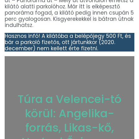
út – Panoráma út – Mély út útvonalon érhetsz a
kilátó alatti parkolóhoz. Már itt is elképesztő
panoráma fogad, a kilátó pedig innen csupán 5
perc gyalogosan. Kisgyerekekkel is bátran útnak
indulhatsz.
Hasznos infó! A kilátóba a belépőjegy 500 Ft, és
bár a parkoló fizetős, ott jártunkkor (2020.
december) nem kellett érte fizetni.
Túra a Velencei-tó
körül: Angelika-
forrás, Likas-kő,