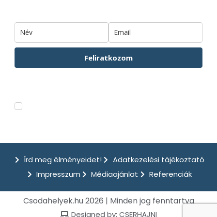
Feliratkozom
Hírlevelünkről bármikor leiratkozhatsz. Az Adatkezelési tájákozatót
ITT
tudod elolvasni.
Feliratkozom a csodahelyek.hu hírleveleire.
Írd meg élményeidet!
Adatkezelési tájékoztató
Impresszum
Médiaajánlat
Referenciák
Csodahelyek.hu 2026 | Minden jog fenntartva
Designed by: CSERHAJNI