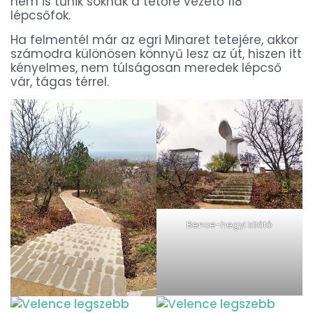
nem is tűnik soknak a tetőre vezető 118
lépcsőfok.
Ha felmentél már az egri Minaret tetejére, akkor
számodra különösen könnyű lesz az út, hiszen itt
kényelmes, nem túlságosan meredek lépcső
vár, tágas térrel.
Bence-hegyi kilátó