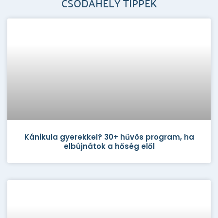
CSODAHELY TIPPEK
Kánikula gyerekkel? 30+ hűvös program, ha
elbújnátok a hőség elől