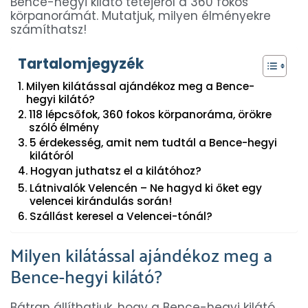
Bence-hegyi kilátó tetejéről a 360 fokos
körpanorámát. Mutatjuk, milyen élményekre
számíthatsz!
Tartalomjegyzék
Milyen kilátással ajándékoz meg a Bence-
hegyi kilátó?
118 lépcsőfok, 360 fokos körpanoráma, örökre
szóló élmény
5 érdekesség, amit nem tudtál a Bence-hegyi
kilátóról
Hogyan juthatsz el a kilátóhoz?
Látnivalók Velencén – Ne hagyd ki őket egy
velencei kirándulás során!
Szállást keresel a Velencei-tónál?
Milyen kilátással ajándékoz meg a
Bence-hegyi kilátó?
Bátran állíthatjuk, hogy a Bence-hegyi kilátó