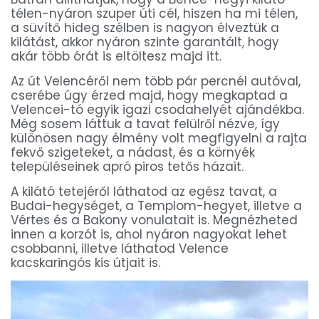
télen-nyáron szuper úti cél, hiszen ha mi télen,
a süvítő hideg szélben is nagyon élveztük a
kilátást, akkor nyáron szinte garantált, hogy
akár több órát is eltöltesz majd itt.
Az út Velencéről nem több pár percnél autóval,
cserébe úgy érzed majd, hogy megkaptad a
Velencei-tó egyik igazi csodahelyét ajándékba.
Még sosem láttuk a tavat felülről nézve, így
különösen nagy élmény volt megfigyelni a rajta
fekvő szigeteket, a nádast, és a környék
településeinek apró piros tetős házait.
A kilátó tetejéről láthatod az egész tavat, a
Budai-hegységet, a Templom-hegyet, illetve a
Vértes és a Bakony vonulatait is. Megnézheted
innen a korzót is, ahol nyáron nagyokat lehet
csobbanni, illetve láthatod Velence
kacskaringós kis útjait is.