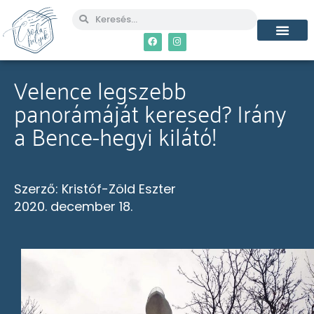
MÉG TÖBB CSO
Velence legszebb
panorámáját keresed? Irány
a Bence-hegyi kilátó!
Szerző:
Kristóf-Zöld Eszter
2020. december 18.