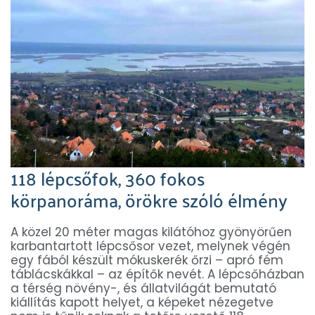
118 lépcsőfok, 360 fokos
körpanoráma, örökre szóló élmény
A közel 20 méter magas kilátóhoz gyönyörűen
karbantartott lépcsősor vezet, melynek végén
egy fából készült mókuskerék őrzi – apró fém
táblácskákkal – az építők nevét. A lépcsőházban
a térség növény-, és állatvilágát bemutató
kiállítás kapott helyet, a képeket nézegetve