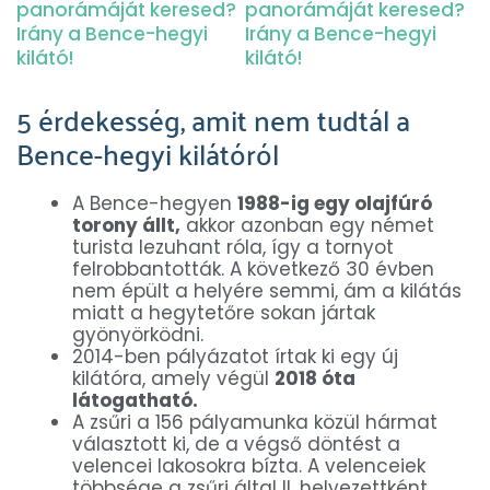
5 érdekesség, amit nem tudtál a
Bence-hegyi kilátóról
A Bence-hegyen
1988-ig egy olajfúró
torony állt,
akkor azonban egy német
turista lezuhant róla, így a tornyot
felrobbantották. A következő 30 évben
nem épült a helyére semmi, ám a kilátás
miatt a hegytetőre sokan jártak
gyönyörködni.
2014-ben pályázatot írtak ki egy új
kilátóra, amely végül
2018 óta
látogatható.
A zsűri a 156 pályamunka közül hármat
választott ki, de a végső döntést a
velencei lakosokra bízta. A velenceiek
többsége a zsűri által II. helyezettként