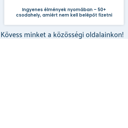
Ingyenes élmények nyomában – 50+
csodahely, amiért nem kell belépőt fizetni
Kövess minket a közösségi oldalainkon!
Csodahelyek a Facebookon
MEGNÉZEM