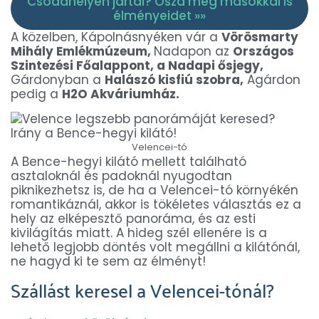
Csodahelyen jártál? Oszd meg másokkal is
élményeidet »»
A közelben, Kápolnásnyéken vár a
Vörösmarty
Mihály Emlékmúzeum,
Nadapon az
Országos
Szintezési Főalappont, a Nadapi ősjegy,
Gárdonyban a
Halászó kisfiú szobra,
Agárdon
pedig a
H2O Akváriumház.
Velencei-tó
A Bence-hegyi kilátó mellett található
asztaloknál és padoknál nyugodtan
piknikezhetsz is, de ha a Velencei-tó környékén
romantikáznál, akkor is tökéletes választás ez a
hely az elképesztő panoráma, és az esti
kivilágítás miatt. A hideg szél ellenére is a
lehető legjobb döntés volt megállni a kilátónál,
ne hagyd ki te sem az élményt!
Szállást keresel a Velencei-tónál?