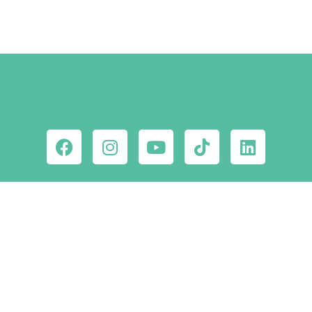
Ne maradj le a
csodahelyekről!
Iratkozz fel hírlevelünkre!