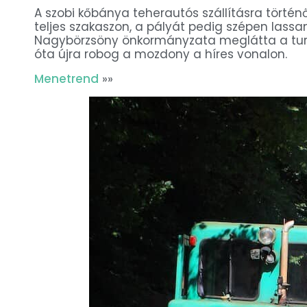
A szobi kőbánya teherautós szállításra törté
teljes szakaszon, a pályát pedig szépen lassa
Nagybörzsöny önkormányzata meglátta a turisz
óta újra robog a mozdony a híres vonalon.
Menetrend
»»