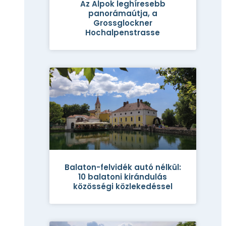
Az Alpok leghíresebb
panorámaútja, a
Grossglockner
Hochalpenstrasse
Balaton-felvidék autó nélkül:
10 balatoni kirándulás
közösségi közlekedéssel