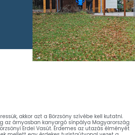
ssük, akkor azt a Börzsöny szívébe kell kutatni.
gig az árnyasban kanyargó sínpálya Magyarország
örzsönyi Erdei Vasút. Érdemes az utazás élményét
nek mellett egy érdekes turistaútvonal vezet a