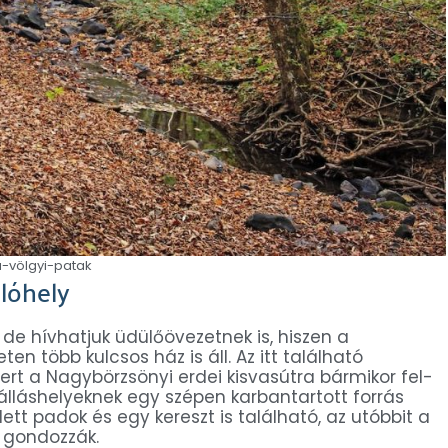
-völgyi-patak
ulóhely
 de hívhatjuk üdülőövezetnek is, hiszen a
en több kulcsos ház is áll. Az itt található
rt a Nagybörzsönyi erdei kisvasútra bármikor fel-
szálláshelyeknek egy szépen karbantartott forrás
lett padok és egy kereszt is található, az utóbbit a
gondozzák.