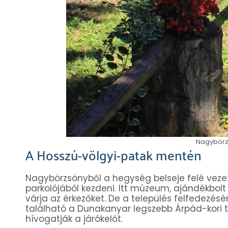
Nagybörzs
A Hosszú-völgyi-patak mentén
Nagybörzsönyből a hegység belseje felé veze
parkolójából kezdeni. Itt múzeum, ajándékbo
várja az érkezőket. De a település felfedezésé
található a Dunakanyar legszebb Árpád-kori 
hívogatják a járókelőt.