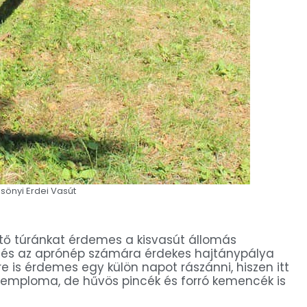
önyi Erdei Vasút
tő túránkat érdemes a kisvasút állomás
lt és az aprónép számára érdekes hajtánypálya
re is érdemes egy külön napot rászánni, hiszen itt
temploma, de hűvös pincék és forró kemencék is