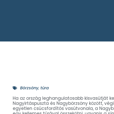
Börzsöny
,
túra
Ha az ország leghangulatosabb kisvasútját kere
Nagyirtáspuszta és Nagybörzsöny között, vé
egyetlen csúcsfordítós vasútvonala, a Nagyb
egy kellemes túrával összekötni, ugyanis a sí