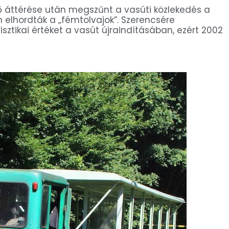
nő áttérése után megszűnt a vasúti közlekedés a
n elhordták a „fémtolvajok”. Szerencsére
tikai értéket a vasút újraindításában, ezért 2002