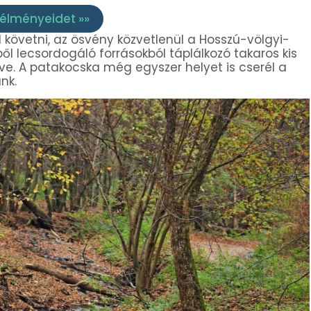
élményeidet »»
l követni, az ösvény közvetlenül a Hosszú-völgyi-
l lecsordogáló forrásokból táplálkozó takaros kis
rve. A patakocska még egyszer helyet is cserél a
nk.