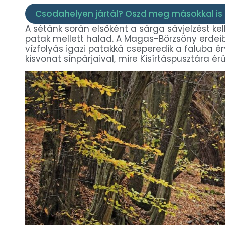
Csodahelyen jártál? Oszd meg másokkal is 
A sétánk során elsőként a sárga sávjelzést kel
patak mellett halad. A Magas-Börzsöny erdeibő
vízfolyás igazi patakká cseperedik a faluba é
kisvonat sínpárjaival, mire Kisírtáspusztára érü