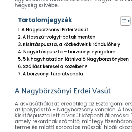
hegység szívébe.
Tartalomjegyzék
A Nagybörzsönyi Erdei Vasút
A Hosszú-völgyi-patak mentén
Kisirtáspuszta, a közkedvelt kirándulóhely
Nagyirtáspuszta – börzsönyi nyugalom
5 kihagyhatatlan látnivaló Nagybörzsönyben
Szállást keresel a közelben?
A börzsönyi túra útvonala
A Nagybörzsönyi Erdei Vasút
A kisvasúthálózat eredetileg az Esztergomi érse
az Ipolypásztó – Nagybörzsöny vonalon. A to
Kisirtáspuszta lett a vasút központi állomása
amely rekordnak számító, mintegy tizenhárom
termelés miatti sorozatos műszaki hibák okozt