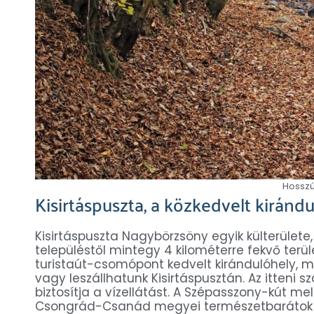
Hosszú
Kisirtáspuszta, a közkedvelt kiránd
Kisirtáspuszta Nagybörzsöny egyik külterülete,
településtől mintegy 4 kilométerre fekvő terület
turistaút-csomópont kedvelt kirándulóhely, me
vagy leszállhatunk Kisirtáspusztán. Az itteni 
biztosítja a vízellátást. A Szépasszony-kút mel
Csongrád-Csanád megyei természetbarátok 