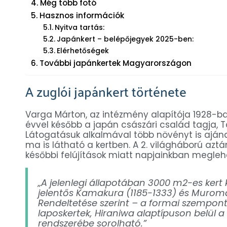
Még több fotó
Hasznos információk
Nyitva tartás:
Japánkert – belépőjegyek 2025-ben:
Elérhetőségek
További japánkertek Magyarországon
A zuglói japánkert története
Varga Márton, az intézmény alapítója 1928-ba
évvel később a japán császári család tagja, 
Látogatásuk alkalmával több növényt is aján
ma is látható a kertben. A 2. világháború azt
későbbi felújítások miatt napjainkban meglehe
„A jelenlegi állapotában 3000 m2-es kert
jelentős Kamakura (1185-1333) és Muromac
Rendeltetése szerint – a formai szempont
laposkertek, Hiraniwa alaptípuson belül a
rendszerébe sorolható.”