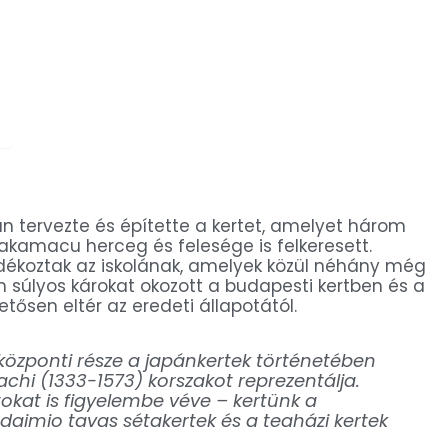
n tervezte és építette a kertet, amelyet három
Takamacu herceg és felesége is felkeresett.
dékoztak az iskolának, amelyek közül néhány még
án súlyos károkat okozott a budapesti kertben és a
tősen eltér az eredeti állapotától.
 központi része a japánkertek történetében
hi (1333-1573) korszakot reprezentálja.
okat is figyelembe véve – kertünk a
 daimio tavas sétakertek és a teaházi kertek