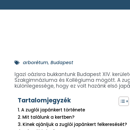
arborétum
,
Budapest
Igazi oázisra bukkantunk Budapest XIV. kerüle
Szakgimnáziuma és Kollégiuma mögött. A zugl
különlegessége, hogy ez volt hazánk első japá
Tartalomjegyzék
A zuglói japánkert története
Mit találunk a kertben?
Kinek ajánljuk a zuglói japánkert felkeresését?