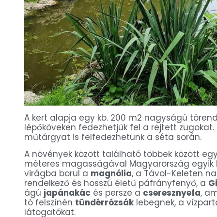
A kert alapja egy kb. 200 m2 nagyságú tórends
lépőköveken fedezhetjük fel a rejtett zugokat.
műtárgyat is felfedezhetünk a séta során.
A növények között található többek között eg
méteres magasságával Magyarország egyik l
virágba borul a
magnólia
, a Távol-Keleten na
rendelkező és hosszú életű páfrányfenyő, a
G
ágú
japánakác
és persze a
cseresznyefa
, a
tó felszínén
tündérrózsák
lebegnek, a vízpar
látogatókat.