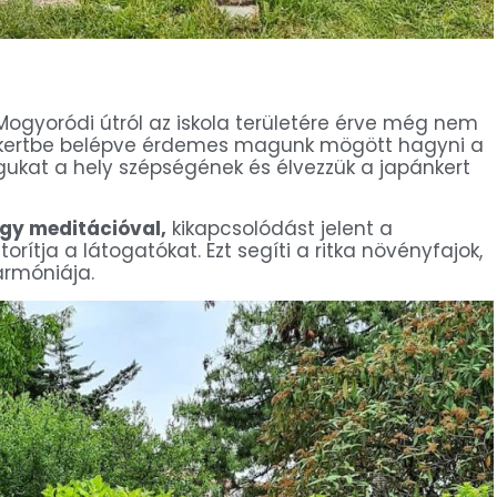
ogyoródi útról az iskola területére érve még nem
. A kertbe belépve érdemes magunk mögött hagyni a
ukat a hely szépségének és élvezzük a japánkert
 egy meditációval,
kikapcsolódást jelent a
tja a látogatókat. Ezt segíti a ritka növényfajok,
armóniája.