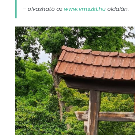
– olvasható az
www.vmszki.hu
oldalán.