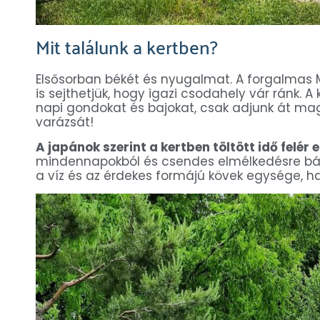
Mit találunk a kertben?
Elsősorban békét és nyugalmat. A forgalmas M
is sejthetjük, hogy igazi csodahely vár ránk
napi gondokat és bajokat, csak adjunk át mag
varázsát!
A japánok szerint a kertben töltött idő felér
mindennapokból és csendes elmélkedésre bátorí
a víz és az érdekes formájú kövek egysége, h