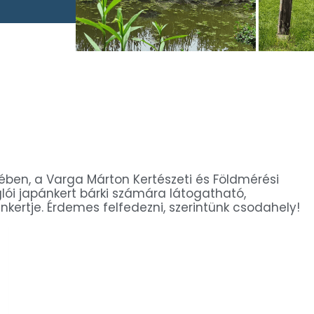
tében, a Varga Márton Kertészeti és Földmérési
ói japánkert bárki számára látogatható,
nkertje. Érdemes felfedezni, szerintünk csodahely!