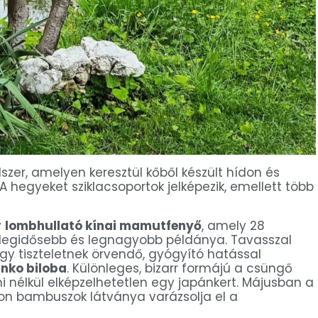
zer, amelyen keresztül kőből készült hídon és
 A hegyeket sziklacsoportok jelképezik, emellett több
y
lombhullató kínai mamutfenyő
, amely 28
egidősebb és legnagyobb példánya. Tavasszal
gy tiszteletnek örvendő, gyógyító hatással
inko biloba
. Különleges, bizarr formájú a csüngő
mi nélkül elképzelhetetlen egy japánkert. Májusban a
ton bambuszok látványa varázsolja el a