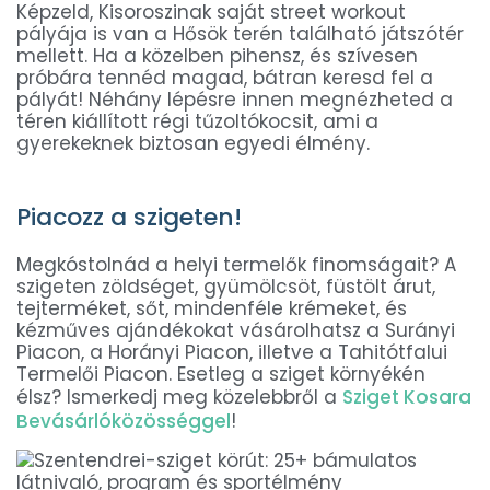
Képzeld, Kisoroszinak saját street workout
pályája is van a Hősök terén található játszótér
mellett. Ha a közelben pihensz, és szívesen
próbára tennéd magad, bátran keresd fel a
pályát! Néhány lépésre innen megnézheted a
téren kiállított régi tűzoltókocsit, ami a
gyerekeknek biztosan egyedi élmény.
Piacozz a szigeten!
Megkóstolnád a helyi termelők finomságait? A
szigeten zöldséget, gyümölcsöt, füstölt árut,
tejterméket, sőt, mindenféle krémeket, és
kézműves ajándékokat vásárolhatsz a Surányi
Piacon, a Horányi Piacon, illetve a Tahitótfalui
Termelői Piacon. Esetleg a sziget környékén
élsz? Ismerkedj meg közelebbről a
Sziget Kosara
Bevásárlóközösséggel
!