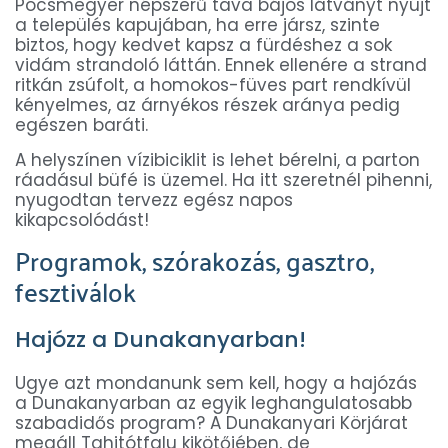
Pócsmegyer népszerű tava bájos látványt nyújt
a település kapujában, ha erre jársz, szinte
biztos, hogy kedvet kapsz a fürdéshez a sok
vidám strandoló láttán. Ennek ellenére a strand
ritkán zsúfolt, a homokos-füves part rendkívül
kényelmes, az árnyékos részek aránya pedig
egészen baráti.
A helyszínen vízibiciklit is lehet bérelni, a parton
ráadásul büfé is üzemel. Ha itt szeretnél pihenni,
nyugodtan tervezz egész napos
kikapcsolódást!
Programok, szórakozás, gasztro,
fesztiválok
Hajózz a Dunakanyarban!
Ugye azt mondanunk sem kell, hogy a hajózás
a Dunakanyarban az egyik leghangulatosabb
szabadidős program? A Dunakanyari Körjárat
megáll Tahitótfalu kikötőjében, de