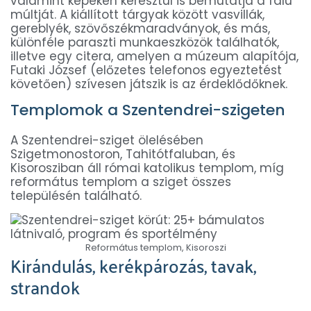
valamint képeken keresztül is bemutatja a falu
múltját. A kiállított tárgyak között vasvillák,
gereblyék, szövőszékmaradványok, és más,
különféle paraszti munkaeszközök találhatók,
illetve egy citera, amelyen a múzeum alapítója,
Futaki József (előzetes telefonos egyeztetést
követően) szívesen játszik is az érdeklődőknek.
Templomok a Szentendrei-szigeten
A Szentendrei-sziget ölelésében
Szigetmonostoron, Tahitótfaluban, és
Kisorosziban áll római katolikus templom, míg
református templom a sziget összes
településén található.
Református templom, Kisoroszi
Kirándulás, kerékpározás, tavak,
strandok