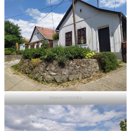
Kisoroszi falukép