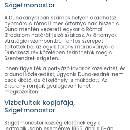
Szigetmonostor
A Dunakanyarban számos helyen akadhatsz
nyomára a római limes őrtornyainak, hiszen a
Duna mentén vezetett egykor a Római
Birodalom határát jelző szakasz. Az őrtornyok
stratégiai szempontból fontos szerepet
töltöttek be, az egyik torony maradványai a
Dunakeszi rév közelében tekinthetők meg a
Szentendrei-szigeten.
Innen figyelték a portyázó lovasok közeledtét, és
a dunai közlekedést, ugyanis Dunakeszinél nem
csak kikötő, de átkelőhely is működött. Az
őrtorony romjait gyalogosan lehet
megközelíteni.
Vízbefultak kopjafája,
Szigetmonostor
Szigetmonostor község életének egyik
legtragikusabb eseménye 1865. április 6-án