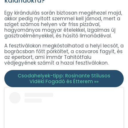
kalandokra?
Egy kirándulás során biztosan megéhezel majd,
akkor pedig nyitott szemmel kell járnod, mert a
sziget számos helyen vár friss pizzával,
hagyományos magyar ételekkel, izgalmas új
gasztroélményekkel, és hűsítő limonádéval.
A fesztiválokon megkóstolhatod a helyi lecsót, a
bográcsban főtt pörköltet, a csavaros fagyit, és
az eperbort, ami immár Tahitótfalu
védjegyének számít a hazai fesztiválokon.
Csodahelyek-tipp: Rosinante Stílusos
Vidéki Fogadó és Étterem »»