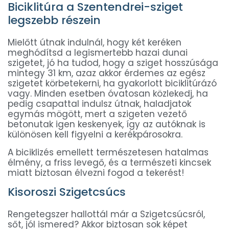
Biciklitúra a Szentendrei-sziget
legszebb részein
Mielőtt útnak indulnál, hogy két keréken
meghódítsd a legismertebb hazai dunai
szigetet, jó ha tudod, hogy a sziget hosszúsága
mintegy 31 km, azaz akkor érdemes az egész
szigetet körbetekerni, ha gyakorlott biciklitúrázó
vagy. Minden esetben óvatosan közlekedj, ha
pedig csapattal indulsz útnak, haladjatok
egymás mögött, mert a szigeten vezető
betonutak igen keskenyek, így az autóknak is
különösen kell figyelni a kerékpárosokra.
A biciklizés emellett természetesen hatalmas
élmény, a friss levegő, és a természeti kincsek
miatt biztosan élvezni fogod a tekerést!
Kisoroszi Szigetcsúcs
Rengetegszer hallottál már a Szigetcsúcsról,
sőt, jól ismered? Akkor biztosan sok képet