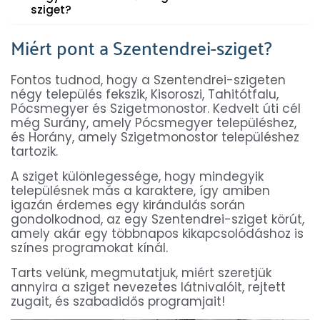
sziget?
Miért pont a Szentendrei-sziget?
Fontos tudnod, hogy a Szentendrei-szigeten
négy település fekszik, Kisoroszi, Tahitótfalu,
Pócsmegyer és Szigetmonostor. Kedvelt úti cél
még Surány, amely Pócsmegyer településhez,
és Horány, amely Szigetmonostor településhez
tartozik.
A sziget különlegessége, hogy mindegyik
településnek más a karaktere, így amiben
igazán érdemes egy kirándulás során
gondolkodnod, az egy Szentendrei-sziget körút,
amely akár egy többnapos kikapcsolódáshoz is
színes programokat kínál.
Tarts velünk, megmutatjuk, miért szeretjük
annyira a sziget nevezetes látnivalóit, rejtett
zugait, és szabadidős programjait!