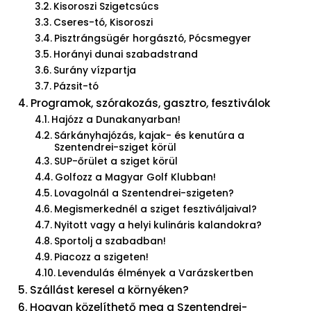
Kisoroszi Szigetcsúcs
Cseres-tó, Kisoroszi
Pisztrángsügér horgásztó, Pócsmegyer
Horányi dunai szabadstrand
Surány vízpartja
Pázsit-tó
Programok, szórakozás, gasztro, fesztiválok
Hajózz a Dunakanyarban!
Sárkányhajózás, kajak- és kenutúra a
Szentendrei-sziget körül
SUP-őrület a sziget körül
Golfozz a Magyar Golf Klubban!
Lovagolnál a Szentendrei-szigeten?
Megismerkednél a sziget fesztiváljaival?
Nyitott vagy a helyi kulináris kalandokra?
Sportolj a szabadban!
Piacozz a szigeten!
Levendulás élmények a Varázskertben
Szállást keresel a környéken?
Hogyan közelíthető meg a Szentendrei-