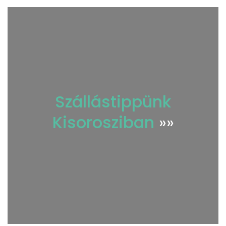
Szállástippünk
Kisorosziban
»»