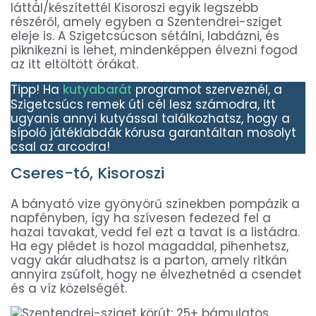
láttál/készítettél Kisoroszi egyik legszebb
részéről, amely egyben a Szentendrei-sziget
eleje is. A Szigetcsúcson sétálni, labdázni, és
piknikezni is lehet, mindenképpen élvezni fogod
az itt eltöltött órákat.
Tipp! Ha
kutyabarát
programot szerveznél, a
Szigetcsúcs remek úti cél lesz számodra, itt
ugyanis annyi kutyással találkozhatsz, hogy a
sípoló játéklabdák kórusa garantáltan mosolyt
csal az arcodra!
Cseres-tó, Kisoroszi
A bányató vize gyönyörű színekben pompázik a
napfényben, így ha szívesen fedezed fel a
hazai tavakat, vedd fel ezt a tavat is a listádra.
Ha egy plédet is hozol magaddal, pihenhetsz,
vagy akár aludhatsz is a parton, amely ritkán
annyira zsúfolt, hogy ne élvezhetnéd a csendet
és a víz közelségét.