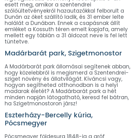
esett meg, amikor a szentendrei
szőlőültetvényekről hazautazókkal felborult a
Dunán az őket szállító ladik, és 31 ember lelte
halálát a Dunában. Ennek a csapásnak állít
emléket a Kossuth téren emelt kopjafa, amely
mellett egy táblán a 31 áldozat neve is fel lett
tüntetve.
Madárbarát park, Szigetmonostor
A Madárbarát park állomásai segítenek abban,
hogy közelebbről is megismerd a Szentendrei-
sziget növény és állatvilágát. Kíváncsi vagy,
hogyan segítheted otthonodban is a helyi
madarak életét? A Madárbarát park a hét
minden napján látogatható, keresd fel bátran,
ha Szigetmonostoron jársz!
Eszterházy-Bercelly kúria,
Pócsmegyer
Pócsmegyer földesura 1848-ig a gróf