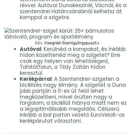
révvel. Autóval Dunakeszinél, Vácnál, és a
szentendrei Határcsárdánál kelhetsz át
komppal a szigetre.
Rév,
a
Visegrád-Szentgyörgypuszt
Autóval
: Kerülnéd a kompokat, és inkább
hídon közelítenéd meg a szigetet? Erre
csak egy helyen van lehetőséged,
Tahitótfalun, a Tildy Zoltán hídon
keresztül.
Kerékpárral
: A Szentendrei-szigeten a
biciklizés nagy élmény. A szigetet a Duna
jobb partján a 11-es út felől lehet
megközelíteni, mivel őrülten nagy a
forgalom, a bicikliút hiánya miatt nem ez
a legoptimálisabb megoldás. Célszerű
inkább a bal parton vezető EuroVelo6-os
kerékpárutat választani.