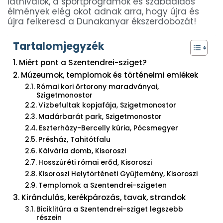
látnivalók, a sportprogramok és szabadidős
élmények elég okot adnak arra, hogy újra és
újra felkeresd a Dunakanyar ékszerdobozát!
Tartalomjegyzék
Miért pont a Szentendrei-sziget?
Múzeumok, templomok és történelmi emlékek
Római kori őrtorony maradványai,
Szigetmonostor
Vízbefultak kopjafája, Szigetmonostor
Madárbarát park, Szigetmonostor
Eszterházy-Bercelly kúria, Pócsmegyer
Présház, Tahitótfalu
Kálvária domb, Kisoroszi
Hosszúréti római erőd, Kisoroszi
Kisoroszi Helytörténeti Gyűjtemény, Kisoroszi
Templomok a Szentendrei-szigeten
Kirándulás, kerékpározás, tavak, strandok
Biciklitúra a Szentendrei-sziget legszebb
részein