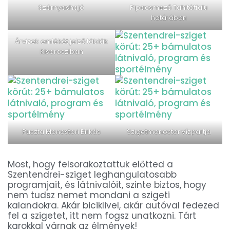
Szárnyashajó
Pipacsmező Tahitótfalu
határában
Árvizek emlékét jelző táblák
Kisorosziban
Puszta Monostori Birkás
Szigetmonostor vízpartja
Most, hogy felsorakoztattuk előtted a
Szentendrei-sziget leghangulatosabb
programjait, és látnivalóit, szinte biztos, hogy
nem tudsz nemet mondani a szigeti
kalandokra. Akár biciklivel, akár autóval fedezed
fel a szigetet, itt nem fogsz unatkozni. Tárt
karokkal várnak az élmények!