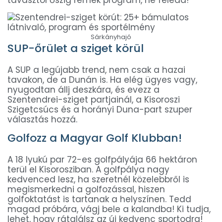
tavasztól őszig remek program, ne feledd!
Sárkányhajó
SUP-őrület a sziget körül
A SUP a legújabb trend, nem csak a hazai
tavakon, de a Dunán is. Ha elég ügyes vagy,
nyugodtan állj deszkára, és evezz a
Szentendrei-sziget partjainál, a Kisoroszi
Szigetcsúcs és a horányi Duna-part szuper
választás hozzá.
Golfozz a Magyar Golf Klubban!
A 18 lyukú par 72-es golfpályája 66 hektáron
terül el Kisorosziban. A golfpálya nagy
kedvenced lesz, ha szeretnél közelebbről is
megismerkedni a golfozással, hiszen
golfoktatást is tartanak a helyszínen. Tedd
magad próbára, vágj bele a kalandba! Ki tudja,
lehet, hogy rátalálsz az új kedvenc sportodra!