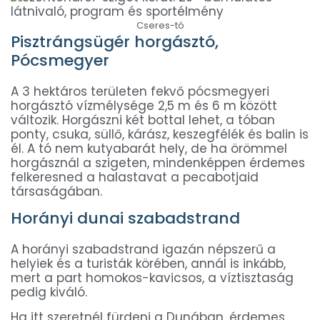
Cseres-tó
Pisztrángsügér horgásztó,
Pócsmegyer
A 3 hektáros területen fekvő pócsmegyeri
horgásztó vízmélysége 2,5 m és 6 m között
változik. Horgászni két bottal lehet, a tóban
ponty, csuka, süllő, kárász, keszegfélék és balin is
él. A tó nem kutyabarát hely, de ha örömmel
horgásznál a szigeten, mindenképpen érdemes
felkeresned a halastavat a pecabotjaid
társaságában.
Horányi dunai szabadstrand
A horányi szabadstrand igazán népszerű a
helyiek és a turisták körében, annál is inkább,
mert a part homokos-kavicsos, a víztisztaság
pedig kiváló.
Ha itt szeretnél fürdeni a Dunában, érdemes