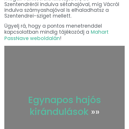
Szentendréről indulva sétahajóval, míg Vácról
indulva szárnyashajóval is elhaladhatsz a
Szentendrei-sziget mellett.
Ügyelj rá, hogy a pontos menetrenddel
kapcsolatban mindig tájékozódj a
Mahart
PassNave weboldalán
!
Egynapos hajós
kirándulások
»»