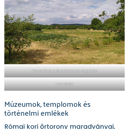
Panoráma a Szentendrei-szigeten
Evezősök
Múzeumok, templomok és
történelmi emlékek
Római kori őrtorony maradványai,