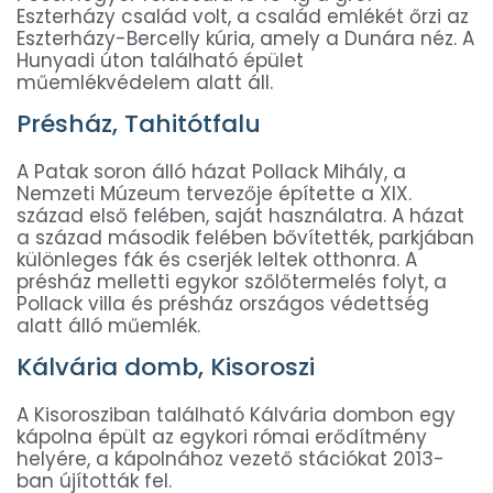
Eszterházy család volt, a család emlékét őrzi az
Eszterházy-Bercelly kúria, amely a Dunára néz. A
Hunyadi úton található épület
műemlékvédelem alatt áll.
Présház, Tahitótfalu
A Patak soron álló házat Pollack Mihály, a
Nemzeti Múzeum tervezője építette a XIX.
század első felében, saját használatra. A házat
a század második felében bővítették, parkjában
különleges fák és cserjék leltek otthonra. A
présház melletti egykor szőlőtermelés folyt, a
Pollack villa és présház országos védettség
alatt álló műemlék.
Kálvária domb, Kisoroszi
A Kisorosziban található Kálvária dombon egy
kápolna épült az egykori római erődítmény
helyére, a kápolnához vezető stációkat 2013-
ban újították fel.