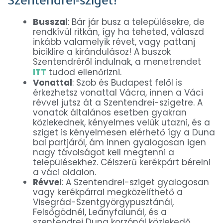
Busszal
: Bár jár busz a településekre, de
rendkívül ritkán, így ha teheted, válaszd
inkább valamelyik révet, vagy pattanj
biciklire a kirándulásoz! A buszok
Szentendréről indulnak, a menetrendet
ITT
tudod ellenőrizni.
Vonattal
: Szob és Budapest felől is
érkezhetsz vonattal Vácra, innen a Váci
révvel jutsz át a Szentendrei-szigetre. A
vonatok általános esetben gyakran
közlekednek, kényelmes velük utazni, és a
sziget is kényelmesen elérhető így a Duna
bal partjáról, ám innen gyalogosan igen
nagy távolságot kell megtenni a
településekhez. Célszerű kerékpárt bérelni
a váci oldalon.
Révvel
: A Szentendrei-sziget gyalogosan
vagy kerékpárral megközelíthető a
Visegrád-Szentgyörgypusztánál,
Felsőgödnél, Leányfalunál, és a
szentendrei Duna korzónál közlekedő