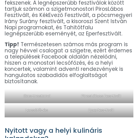
fekszenek. A legnépszerűbb fesztiválok között
tartjuk számon a szigetmonostori PirosLábos
Fesztivált, és KékEvező Fesztivált, a pócsmegyeri
Irány Surány fesztivált, a kisoroszi Szent István
Napi programokat, és Tahitótfalu
legnépszerűbb eseményét, az Eperfesztivált.
Tipp!
Természetesen számos más program is
nagy hévvel csalogat a szigetre, ezért érdemes
a települések Facebook oldalán nézelődni,
hiszen a monostori lecsófőzés, és a helyi
koncertek, valamint adventi rendezvények is
hangulatos szabadidős elfoglaltságot
biztosítanak.
Gasztrostand
PirosLábos Fesztivál
Lecsófőzés
Eperfesztivál
Nyitott vagy a helyi kulináris