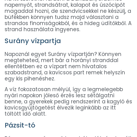
napernyőt, strandsátrat, kalapot és úszócipőt
magaddal hozni, de szendvicsekkel ne készülj, a
büfékben könnyen tudsz majd választani a
strandos finomságokból, és a hideg üdítőkből. A
strand használata ingyenes.
Surány vízpartja
Napoznál egyet Surány vízpartján? Könnyen
megteheted, mert bár a horányi stranddal
ellentétben ez a vízpart nem hivatalos
szabadstrand, a kavicsos part remek helyszín
egy kis pihenéshez.
A víz fokozatosan mélyül, így a legmelegebb
nyári napokon jóleső érzés lesz sétálgatni
benne, a gyerekek pedig rendszerint a kagyló és
kavicsgyűjtögetést élvezik leginkább az itt
töltött idő alatt.
Pázsit-tó