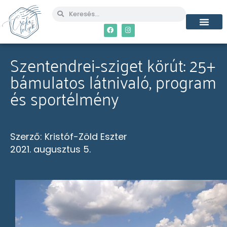
MÉG TÖBB CSO
Szentendrei-sziget körút: 25+
bámulatos látnivaló, program
és sportélmény
Szerző:
Kristóf-Zöld Eszter
2021. augusztus 5.