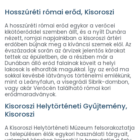
Hosszúréti római erőd, Kisoroszi
A hosszúréti római erőd egykor a verőcei
kikötőerőddel szemben állt, és a nyílt Dunára
nézett, romjai napjainkban a kisoroszi ártéri
erdőben bújnak meg a kíváncsi szemek elől. Az
évszázadok során az árvizek jelentős károkat
tettek az épületben, de a részben már a
Dunában álló erőd falainak köveit a helyi
lakosok is elhordták magukkal. Így az erőd ma
sokkal kevésbé látványos történelmi emlékünk,
mint a Leányfalun, a visegrádi Sibrik-dombon,
vagy akár Verőcén található római kori
erődmaradványok.
Kisoroszi Helytörténeti Gyűjtemény,
Kisoroszi
A Kisoroszi Helytörténeti Múzeum felsorakoztatja
a településen élők egykori használati tárgyait,