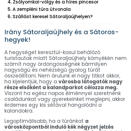
Zsólyomkai-völgy és a híres pincesor
A zempléni túra útvonala
Szállást keresel Sátoraljaújhelyen?
Irány Sátoraljaújhely és a Sátoros-
hegyek!
A hegységet keresztül-kasul behálózó
turistautak miatt Sátoraljaújhely környékén nem
számít nagy ördöngösségnek bármilyen
nagyságú és nehézségű gyalog túrát
összeállítani. Nem árulunk el nagy titkot akkor,
ha kijelentjük, hogy a
városba látogatók nagy
része elsőként a kalandparkot célozza meg.
Viszont ha egész napos élménnyel szeretnénk
családunkat vagy gyerekeinket meglepni, akkor
érdemes egy kis sétával hangolódni a
kalandokra.
Legoptimálisabb, ha a túránkat
a
városközpontból induló kék négyzet jelzés