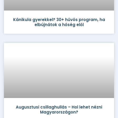
Kánikula gyerekkel? 30+ hűvös program, ha
elbújnátok a hőség elől
Augusztusi csillaghullás – Hol lehet nézni
Magyarországon?