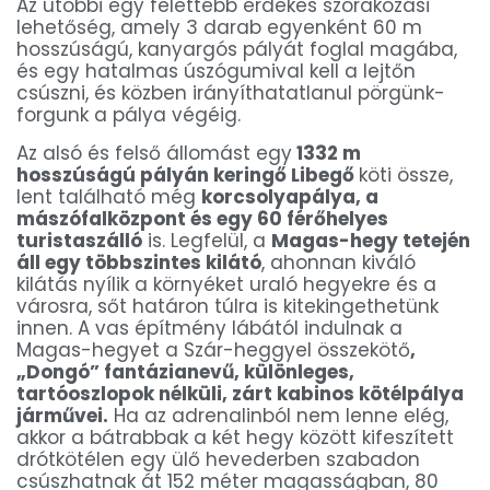
Az utóbbi egy felettébb érdekes szórakozási
lehetőség, amely 3 darab egyenként 60 m
hosszúságú, kanyargós pályát foglal magába,
és egy hatalmas úszógumival kell a lejtőn
csúszni, és közben irányíthatatlanul pörgünk-
forgunk a pálya végéig.
Az alsó és felső állomást egy
1332 m
hosszúságú pályán keringő Libegő
köti össze,
lent található még
korcsolyapálya, a
mászófalközpont és egy 60 férőhelyes
turistaszálló
is. Legfelül, a
Magas-hegy tetején
áll egy többszintes kilátó
, ahonnan kiváló
kilátás nyílik a környéket uraló hegyekre és a
városra, sőt határon túlra is kitekingethetünk
innen. A vas építmény lábától indulnak a
Magas-hegyet a Szár-heggyel összekötő
,
„Dongó” fantázianevű, különleges,
tartóoszlopok nélküli, zárt kabinos kötélpálya
járművei.
Ha az adrenalinból nem lenne elég,
akkor a bátrabbak a két hegy között kifeszített
drótkötélen egy ülő hevederben szabadon
csúszhatnak át 152 méter magasságban, 80