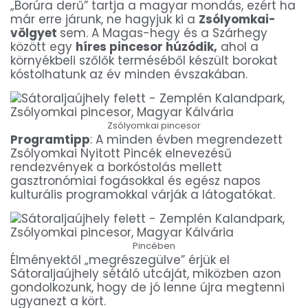
„Borúra derű” tartja a magyar mondás, ezért ha
már erre járunk, ne hagyjuk ki a
Zsólyomkai-
völgyet
sem. A Magas-hegy és a Szárhegy
között egy
híres pincesor húzódik,
ahol a
környékbeli szőlők terméséből készült borokat
kóstolhatunk az év minden évszakában.
Zsólyomkai pincesor
Programtipp
: A minden évben megrendezett
Zsólyomkai Nyitott Pincék elnevezésű
rendezvények a borkóstolás mellett
gasztronómiai fogásokkal és egész napos
kulturális programokkal várják a látogatókat.
Pincében
Élményektől „megrészegülve” érjük el
Sátoraljaújhely sétáló utcáját, miközben azon
gondolkozunk, hogy de jó lenne újra megtenni
ugyanezt a kört.