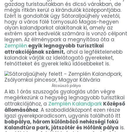
gazdag turistautakban és dicső várakban, de
mégis ritkán kerül a kirándulók középpontjába.
Ezért is gondolták úgy Sátoraljaújhely vezetői,
hogy a város fölé tornyosuló Magas-hegyen
olyan kalandparkot alakítanak ki, amely az
extrém sport kedvelők számára is vonzó célpont
legyen. Az élménypark a megnyitása óta a
Zemplén
egyik legnagyobb turisztikai
attrakciójának számít,
ahol a legféktelenebb
kalandok várják az idelátogató gyerekeket,
felnőtteket és gyerek lelkű idősebbeket is.
Átcsúszó pálya
A kb. 1 órás szuszogós gyaloglás után végre
megérkezünk a hegység legnagyobb turisztikai
attrakciójához, a
Zemplén Kalandpark
Középső
állomásához
. A szabadidőközpont ezen része
igazi gyerekparadicsom, ugyanis található itt
bobpálya, három különböző nehézségi fokú
Kalandtúra park, játszótér és Hófánk pálya
is.