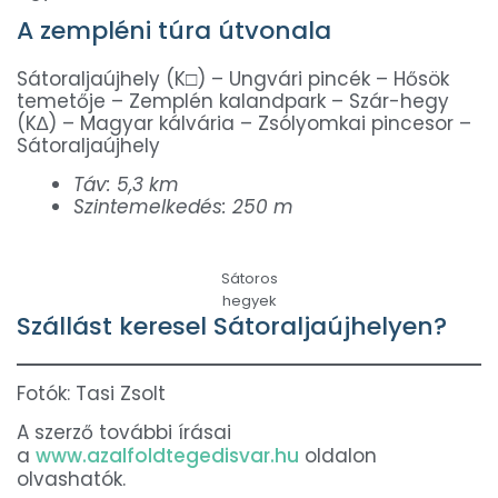
A zempléni túra útvonala
Sátoraljaújhely (K□) – Ungvári pincék – Hősök
temetője – Zemplén kalandpark – Szár-hegy
(K∆) – Magyar kálvária – Zsólyomkai pincesor –
Sátoraljaújhely
Táv: 5,3 km
Szintemelkedés: 250 m
Sátoros
hegyek
Szállást keresel Sátoraljaújhelyen?
Fotók: Tasi Zsolt
A szerző további írásai
a
www.azalfoldtegedisvar.hu
oldalon
olvashatók.