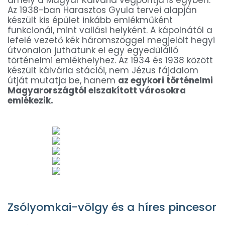
Az 1938-ban Harasztos Gyula tervei alapján
készült kis épület inkább emlékműként
funkcionál, mint vallási helyként. A kápolnától a
lefelé vezető kék háromszöggel megjelölt hegyi
útvonalon juthatunk el egy egyedülálló
történelmi emlékhelyhez. Az 1934 és 1938 között
készült kálvária stációi, nem Jézus fájdalom
útját mutatja be, hanem
az egykori történelmi
Magyarországtól elszakított városokra
emlékezik.
Zsólyomkai-völgy és a híres pincesor