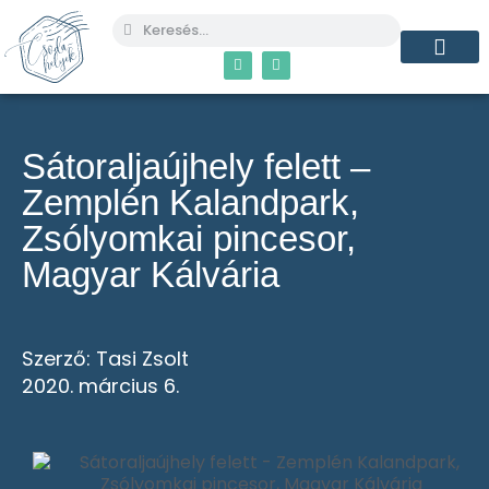
MÉG TÖBB C
Sátoraljaújhely felett –
Zemplén Kalandpark,
Zsólyomkai pincesor,
Magyar Kálvária
Szerző:
Tasi Zsolt
2020. március 6.