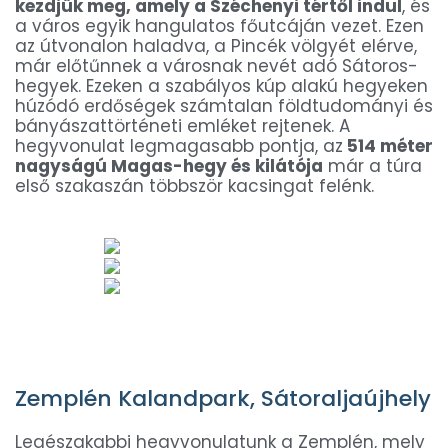
kezdjük meg, amely a Széchenyi tértől indul
, és
a város egyik hangulatos főutcáján vezet. Ezen
az útvonalon haladva, a Pincék völgyét elérve,
már előtűnnek a városnak nevét adó Sátoros-
hegyek. Ezeken a szabályos kúp alakú hegyeken
húzódó erdőségek számtalan földtudományi és
bányászattörténeti emléket rejtenek. A
hegyvonulat legmagasabb pontja, az
514 méter
nagyságú Magas-hegy és kilátója
már a túra
első szakaszán többször kacsingat felénk.
Zemplén Kalandpark, Sátoraljaújhely
Legészakabbi hegyvonulatunk a Zemplén, mely