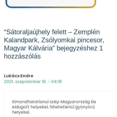
“Sátoraljaújhely felett – Zemplén
Kalandpark, Zsólyomkai pincesor,
Magyar Kálvária” bejegyzéshez 1
hozzászólás
Lukács Endre
2021. szeptember 16. - 04:18
Kimondhatatlanul szép Magyarország kis
eldugott helyekel, hihetetlenül gyönyörű
helyekel.