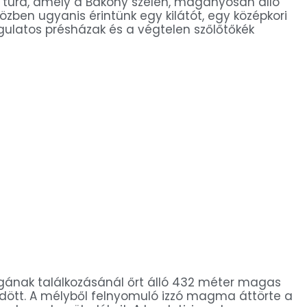
úra, amely a Bakony szélén, magányosan álló
zben ugyanis érintünk egy kilátót, egy középkori
ulatos présházak és a végtelen szőlőtőkék
ágának találkozásánál őrt álló 432 méter magas
ődött. A mélyből felnyomuló izzó magma áttörte a