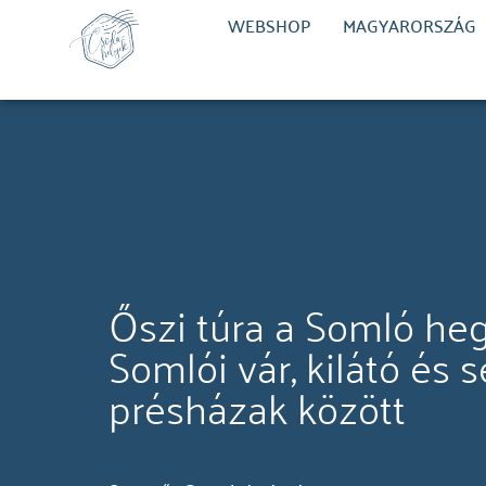
WEBSHOP
MAGYARORSZÁG
Őszi túra a Somló he
Somlói vár, kilátó és s
présházak között