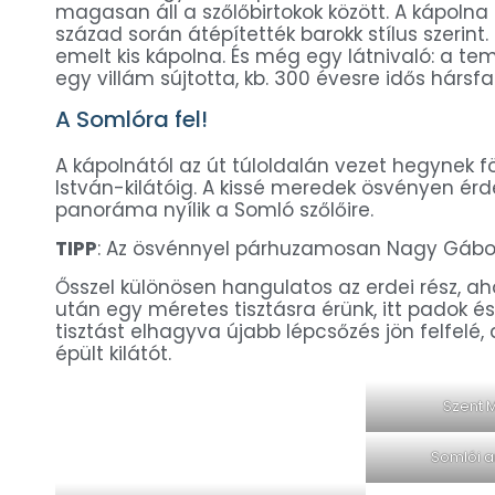
magasan áll a szőlőbirtokok között. A kápolna 
század során átépítették barokk stílus szerint.
emelt kis kápolna. És még egy látnivaló: a tem
egy villám sújtotta, kb. 300 évesre idős hársf
A Somlóra fel!
A kápolnától az út túloldalán vezet hegynek fö
István-kilátóig. A kissé meredek ösvényen ér
panoráma nyílik a Somló szőlőire.
TIPP
: Az ösvénnyel párhuzamosan Nagy Gábor f
Ősszel különösen hangulatos az erdei rész, aho
után egy méretes tisztásra érünk, itt padok é
tisztást elhagyva újabb lépcsőzés jön felfelé
épült kilátót.
Szent 
Somlói ar