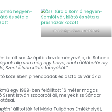
Utolsó lépcsősor a kilátó felé
2-én került sor. Az építés kezdeményezője, dr. Schandl
ágnak alig van még egy helye, ahol a látóhatár oly
 Szent István kilátó tornyából.”
látó közelében pihenőpadok és asztalok várják a
lékmű egy 1999-ben felállított 16 méter magas
ó Szent István szoborból áll, melyek Kiss Sándor
otásai.
apján”
állították fel Mária Tulipános Emlékhelyét,