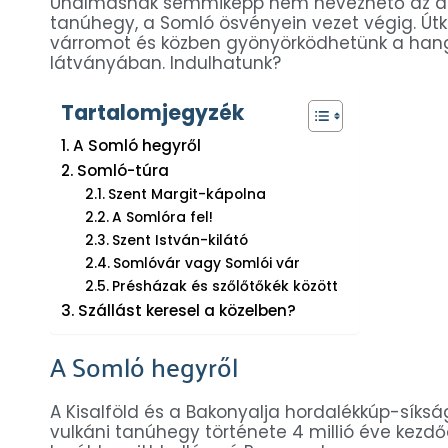
Unalmasnak semmiképp nem nevezhető az a t
tanúhegy, a Somló ösvényein vezet végig. Útkö
várromot és közben gyönyörködhetünk a hang
látványában. Indulhatunk?
Tartalomjegyzék
A Somló hegyről
Somló-túra
Szent Margit-kápolna
A Somlóra fel!
Szent István-kilátó
Somlóvár vagy Somlói vár
Présházak és szőlőtőkék között
Szállást keresel a közelben?
A Somló hegyről
A Kisalföld és a Bakonyalja hordalékkúp-síks
vulkáni tanúhegy története 4 millió éve kezd