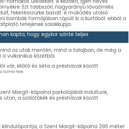
-homokos üledékeit. A kezdeti, igen heves
rnyékre. Ezt többszöri, nagyarányú lávaömlés
ult, feketésszürke bazalt. A működés utolsó
ni bombák formájában röpült ki a kürtőből: ebből a
altplató tetejének salakkúpja.
n kapta, hogy egykor szinte teljes
 mind az utak mentén, mind a talajban, de még a
 a vulkanikus kőzetből.
 a Somló felé
Szent Margit-kápolna parkolójából indultunk,
os úton, a szőlőtőkék és présházak között
 kiindulópontja, a Szent Margit-kápolna 295 méter