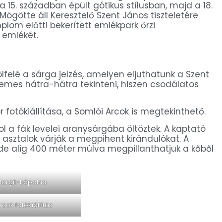
a 15. században épült gótikus stílusban, majd a 18.
 Mögötte áll Keresztelő Szent János tiszteletére
plom előtti bekerített emlékpark őrzi
a emlékét.
lfelé a sárga jelzés, amelyen eljuthatunk a Szent
demes hátra-hátra tekinteni, hiszen csodálatos
otókiállítása, a Somlói Arcok is megtekinthető.
l a fák levelei aranysárgába öltöztek. A kaptató
s asztalok várják a megpihent kirándulókat. A
, de alig 400 méter múlva megpillanthatjuk a kőből
Margit-kápolna
cok fotókiállítás