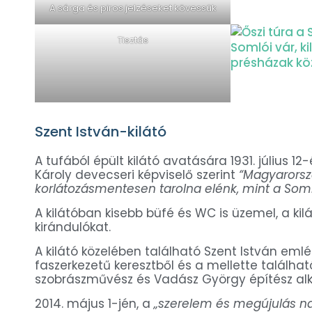
A sárga és piros jelzéseket kövessük
Tisztás
Szent István-kilátó
A tufából épült kilátó avatására 1931. július 1
Károly devecseri képviselő szerint
“Magyarorsz
korlátozásmentesen tarolna elénk, mint a Somló,
A kilátóban kisebb büfé és WC is üzemel, a ki
kirándulókat.
A kilátó közelében található Szent István em
faszerkezetű keresztből és a mellette találhat
szobrászművész és Vadász György építész alk
2014. május 1-jén, a
„szerelem és megújulás n