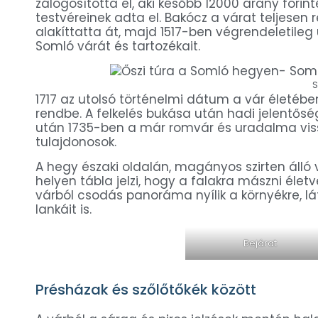
zálogosította el, aki később 12000 arany fori
testvéreinek adta el. Bakócz a várat teljesen
alakíttatta át, majd 1517-ben végrendeletil
Somló várát és tartozékait.
1717 az utolsó történelmi dátum a vár életébe
rendbe. A felkelés bukása után hadi jelentős
után 1735-ben a már romvár és uradalma vissz
tulajdonosok.
A hegy északi oldalán, magányos szirten álló
helyen tábla jelzi, hogy a falakra mászni éle
várból csodás panoráma nyílik a környékre, lát
lankáit is.
Bejárat
Présházak és szőlőtőkék között