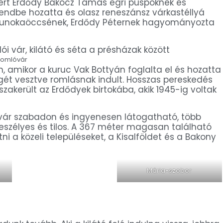
ntért Erdődy Bakócz Tamás egri püspöknek és
 rendbe hozatta és olasz reneszánsz várkastéllyá
eg unokaöccsének, Erdődy Péternek hagyományozta
Somlóvár
n, amikor a kuruc Vak Bottyán foglalta el és hozatta
égét vesztve romlásnak indult. Hosszas pereskedés
akerült az Erdődyek birtokába, akik 1945-ig voltak
 vár szabadon és ingyenesen látogatható, több
tveszélyes és tilos. A 367 méter magasan található
ni a közeli településeket, a Kisalföldet és a Bakony
Mária-szobor