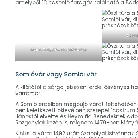
amelyből 13 hasonló faragás található a Badac
Szent
Mária Tulipános Emlékhelye
Somlóvár vagy Somlói vár
A kilátótól a sárga jelzésen, erdei ösvényes h
várromot.
A Somló erdeiben megbújó várat feltehetően a
ben keletkezett oklevélben szerepel “castrum 
Jánostól elvette és Heym fia Benedeknek ado
Rozgonyiak kezén is, mígnem 1479-ben Mátyás 
Kinizsi a várat 1492 után Szapolyai Istvánnak