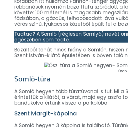
korábban itt hullámzó Pannon-tenger agyagos
robbanások nyomán bazalttufa szóródott a kö
követte: 100 méternél is magasabb megszilárd
fázisában, a gázdús, felhabosodott láva vulká
vörös színű, lyukacsos kőzetből épült fel a baz
Tudtad? A Somló (régiesen Somlyó) nevét onna
egészében som fedte.
Bazaltból tehát nincs hiány a Somlón, hiszen
Szent István-kilátó épületében is bőven találni
Úton
Somló-túra
A Somló hegyen több túratúvonal is fut. Mi a 
érintettük a kilátót, a várat, majd egy aszfalt
bandukolva értünk vissza a parkolóba.
Szent Margit-kápolna
A Somló hegyen 3 kápolna is található. Túránk