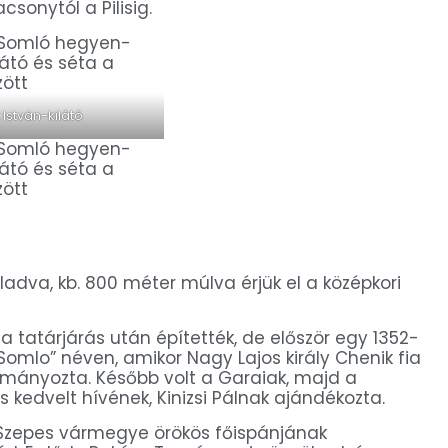
sonytól a Pilisig.
 István-kilátó
aladva, kb. 800 méter múlva érjük el a középkori
 tatárjárás után építették, de először egy 1352-
Somlo” néven, amikor Nagy Lajos király Chenik fia
mányozta. Később volt a Garaiak, majd a
kedvelt hívének, Kinizsi Pálnak ajándékozta.
, Szepes vármegye örökös főispánjának