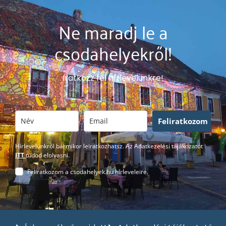
Ne maradj le a
csodahelyekről!
Iratkozz fel hírlevelünkre!
Feliratkozom
Hírlevelünkről bármikor leiratkozhatsz. Az Adatkezelési tájákozatót
ITT
tudod elolvasni.
Feliratkozom a csodahelyek.hu hírleveleire.