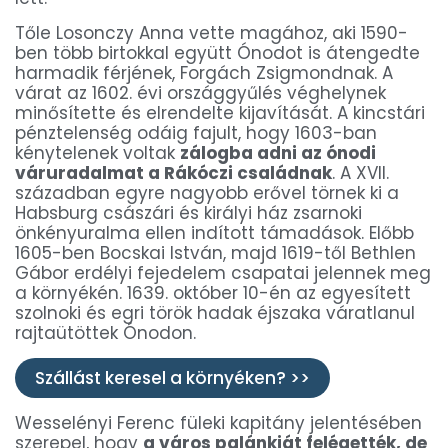
Tőle Losonczy Anna vette magához, aki 1590-
ben több birtokkal együtt Ónodot is átengedte
harmadik férjének, Forgách Zsigmondnak. A
várat az 1602. évi országgyűlés véghelynek
minősítette és elrendelte kijavítását. A kincstári
pénztelenség odáig fajult, hogy 1603-ban
kénytelenek voltak
zálogba adni az ónodi
váruradalmat a Rákóczi családnak
. A XVII.
században egyre nagyobb erővel törnek ki a
Habsburg császári és királyi ház zsarnoki
önkényuralma ellen indított támadások. Előbb
1605-ben Bocskai István, majd 1619-től Bethlen
Gábor erdélyi fejedelem csapatai jelennek meg
a környékén. 1639. október 10-én az egyesített
szolnoki és egri török hadak éjszaka váratlanul
rajtaütöttek Ónodon.
Szállást keresel a környéken? >>
Wesselényi Ferenc füleki kapitány jelentésében
szerepel, hogy
a város palánkját felégették, de