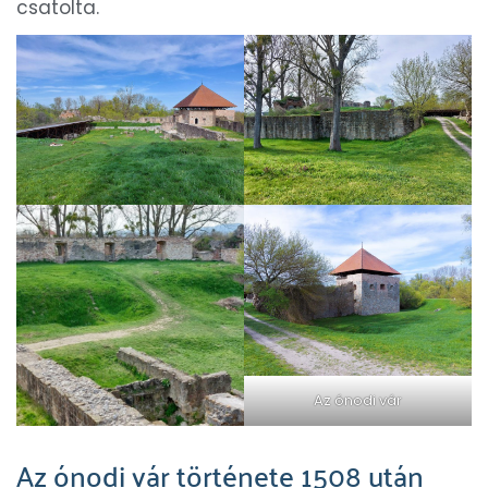
csatolta.
Az ónodi vár
Az ónodi vár története 1508 után