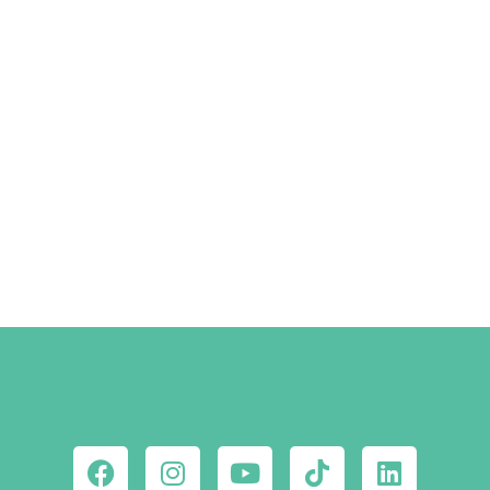
Szállástippek a Facebookon
MEGNÉZEM