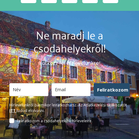
Ne maradj le a
csodahelyekről!
Iratkozz fel hírlevelünkre!
Feliratkozom
Hírlevelünkről bármikor leiratkozhatsz. Az Adatkezelési tájákozatót
ITT
tudod elolvasni.
Feliratkozom a csodahelyek.hu hírleveleire.