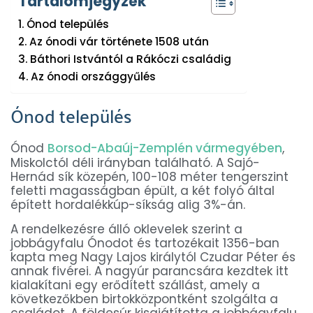
Tartalomjegyzék
Ónod település
Az ónodi vár története 1508 után
Báthori Istvántól a Rákóczi családig
Az ónodi országgyűlés
Ónod település
Ónod
Borsod-Abaúj-Zemplén vármegyében
,
Miskolctól déli irányban található. A Sajó-
Hernád sík közepén, 100-108 méter tengerszint
feletti magasságban épült, a két folyó által
épített hordalékkúp-síkság alig 3%-án.
A rendelkezésre álló oklevelek szerint a
jobbágyfalu Ónodot és tartozékait 1356-ban
kapta meg Nagy Lajos királytól Czudar Péter és
annak fivérei. A nagyúr parancsára kezdtek itt
kialakítani egy erődített szállást, amely a
következőkben birtokközpontként szolgálta a
családot. A földesúr kisajátította a jobbágyfalu