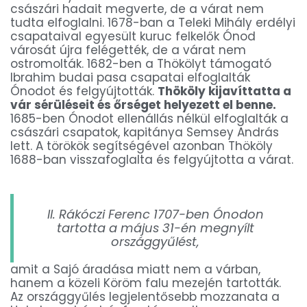
császári hadait megverte, de a várat nem
tudta elfoglalni. 1678-ban a Teleki Mihály erdélyi
csapataival egyesült kuruc felkelők Ónod
városát újra felégették, de a várat nem
ostromolták. 1682-ben a Thökölyt támogató
Ibrahim budai pasa csapatai elfoglalták
Ónodot és felgyújtották.
Thököly kijavíttatta a
vár sérüléseit és őrséget helyezett el benne.
1685-ben Ónodot ellenállás nélkül elfoglalták a
császári csapatok, kapitánya Semsey András
lett. A törökök segítségével azonban Thököly
1688-ban visszafoglalta és felgyújtotta a várat.
II. Rákóczi Ferenc 1707-ben Ónodon
tartotta a május 31-én megnyílt
országgyűlést,
amit a Sajó áradása miatt nem a várban,
hanem a közeli Köröm falu mezején tartották.
Az országgyűlés legjelentősebb mozzanata a