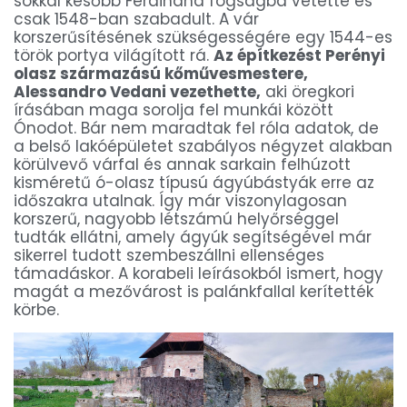
sokkal később Ferdinánd fogságba vetette és
csak 1548-ban szabadult. A vár
korszerűsítésének szükségességére egy 1544-es
török portya világított rá.
Az építkezést Perényi
olasz származású kőművesmestere,
Alessandro Vedani vezethette,
aki öregkori
írásában maga sorolja fel munkái között
Ónodot. Bár nem maradtak fel róla adatok, de
a belső lakóépületet szabályos négyzet alakban
körülvevő várfal és annak sarkain felhúzott
kisméretű ó-olasz típusú ágyúbástyák erre az
időszakra utalnak. Így már viszonylagosan
korszerű, nagyobb létszámú helyőrséggel
tudták ellátni, amely ágyúk segítségével már
sikerrel tudott szembeszállni ellenséges
támadáskor. A korabeli leírásokból ismert, hogy
magát a mezővárost is palánkfallal kerítették
körbe.