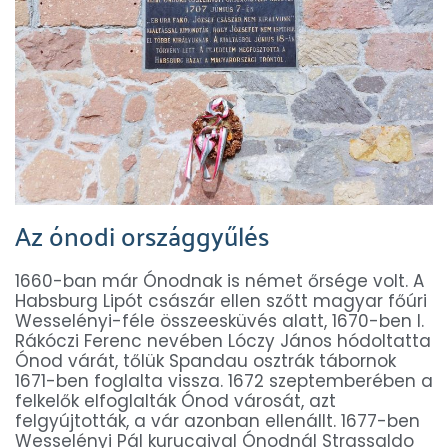
Az ónodi országgyűlés
1660-ban már Ónodnak is német őrsége volt. A
Habsburg Lipót császár ellen szőtt magyar főúri
Wesselényi-féle összeesküvés alatt, 1670-ben I.
Rákóczi Ferenc nevében Lóczy János hódoltatta
Ónod várát, tőlük Spandau osztrák tábornok
1671-ben foglalta vissza. 1672 szeptemberében a
felkelők elfoglalták Ónod városát, azt
felgyújtották, a vár azonban ellenállt. 1677-ben
Wesselényi Pál kurucaival Ónodnál Strassaldo