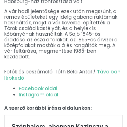
Habsburg-ház trónfosztása volt.
A vár hadi jelentősége ezek után megszűnt, a
romos épületeket egy ideig gabona raktárnak
használták, majd a vár köveiből építették a
Török család kastélyát, és a helyiek is
kőbányának használták. A Sajó 1845-ös
áradása az északi falakat, az 1855-ös árvizei a
középfalakat mosták alá és rongálták meg. A
vár feltárása, megmentése 1985-ben
kezdődött.
Fotók és beszámoló: Tóth Béla Antal /
Távolban
lépkedő
Facebook oldal
Instagram oldal
A szerző korábbi írása oldalunkon: