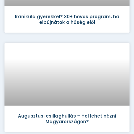
Kánikula gyerekkel? 30+ hűvös program, ha
elbújnátok a hőség elől
Augusztusi csillaghullás – Hol lehet nézni
Magyarországon?