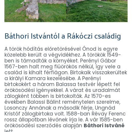
Báthori Istvántól a Rákóczi családig
A török hódítás előretörésével Ónod is egyre
közelebb került a végvidékhez. A törökök 1549-
ben is támadták a környéket. Perényi Gábor
1567-ben halt meg fiúörökös nélkül, így vele a
család is kihalt férfiágon. Birtokaik visszakerültek
a királyi Kamara kezelésébe. A Perényi
birtokokért a három Balassa testvér lépett fel
örökösödési igényekkel. A várat és uradalmát
zálogként többen is birtokolták. Az 1570-es
években Balassi Bálint reménytelen szerelme,
Losonczy Annának a második férje, Ungnád
Kristóf zálogbirtoka volt. 1588-ban Révay Ferenc
rossz állapotban lévőnek írja le. A vár 1585-ben
örökösödési szerződés alapján
Báthori Istváné
lett.