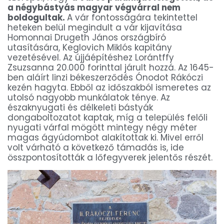
a négybástyás magyar végvárral nem
boldogultak.
A vár fontosságára tekintettel
heteken belül megindult a vár kijavítása
Homonnai Drugeth János országbíró
utasítására, Keglovich Miklós kapitány
vezetésével. Az újjáépítéshez Lorántffy
Zsuzsanna 20.000 forinttal járult hozzá. Az 1645-
ben aláírt linzi békeszerződés Ónodot Rákóczi
kezén hagyta. Ebből az időszakból ismeretes az
utolsó nagyobb munkálatok ténye. Az
északnyugati és délkeleti bástyák
dongaboltozatot kaptak, míg a település felőli
nyugati várfal mögött mintegy négy méter
magas ágyúdombot alakítottak ki. Mivel erről
volt várható a következő támadás is, ide
összpontosították a lőfegyverek jelentős részét.