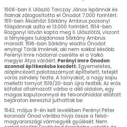
1508-ban II. Ulászló Tarczay János ispánnak és
fiainak zálogosította el Ónodot 7.000 forintért.
1511-ben Ákosházi Sárkány Ambrus pozsonyi
főispánnak adta el 13.000 forintért. 1514-ben
Rozgonyi István kapta meg II. Ulászlótól, viszont
a tényleges tulajdonosa Sárkány Ambrus
maradt. 1516-ban Sárkány eladta Ónodot
enyingi Török Imrének, aki nem sokkal később
Perényi Imre nádorral cserélte el a Valkó
megyei Atya váráért.
Perényi Imre Ónodon
azonnal építkezésbe kezdett.
Egyemeletes,
alápincézett palotaszárnyat építtetett, tetejét
vörös zsindely fedte. A tornyokat, a nagy kapu
melletti tornyot 1519/20-ban újra fedték. Az erős
kőfallal oltalmazott várba a déli oldalon, egy
magas kaputoronnyal és felvonóhíddal ellátott
bejáraton keresztül juthattak be.
1542. május 9-én kelt levelében Perényi Péter
koronaőr Ónod várába hívja össze a felső-
magyarországi vármegyék gyűlését. Nem