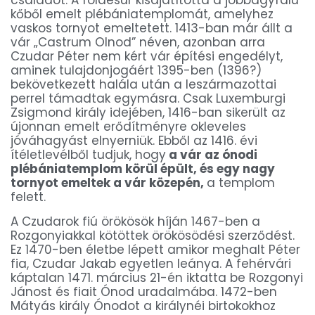
kőből emelt plébániatemplomát, amelyhez
vaskos tornyot emeltetett. 1413-ban már állt a
vár „Castrum Olnod” néven, azonban arra
Czudar Péter nem kért vár építési engedélyt,
aminek tulajdonjogáért 1395-ben (1396?)
bekövetkezett halála után a leszármazottai
perrel támadtak egymásra. Csak Luxemburgi
Zsigmond király idejében, 1416-ban sikerült az
újonnan emelt erődítményre okleveles
jóváhagyást elnyerniük. Ebből az 1416. évi
ítéletlevélből tudjuk, hogy
a vár az ónodi
plébániatemplom körül épült, és egy nagy
tornyot emeltek a vár közepén,
a templom
felett.
A Czudarok fiú örökösök híján 1467-ben a
Rozgonyiakkal kötöttek örökösödési szerződést.
Ez 1470-ben életbe lépett amikor meghalt Péter
fia, Czudar Jakab egyetlen leánya. A fehérvári
káptalan 1471. március 21-én iktatta be Rozgonyi
Jánost és fiait Ónod uradalmába. 1472-ben
Mátyás király Ónodot a királynéi birtokokhoz