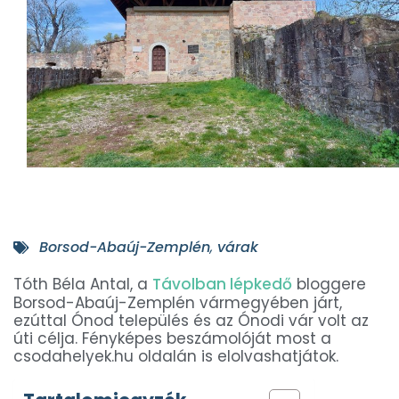
Borsod-Abaúj-Zemplén
,
várak
Tóth Béla Antal, a
Távolban lépkedő
bloggere
Borsod-Abaúj-Zemplén vármegyében járt,
ezúttal Ónod település és az Ónodi vár volt az
úti célja. Fényképes beszámolóját most a
csodahelyek.hu oldalán is elolvashatjátok.