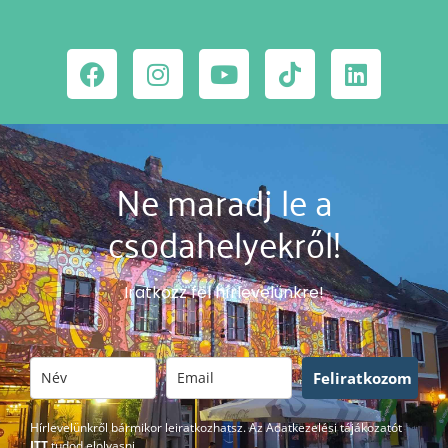
Ne maradj le a
csodahelyekről!
Iratkozz fel hírlevelünkre!
Feliratkozom
Hírlevelünkről bármikor leiratkozhatsz. Az Adatkezelési tájákozatót
ITT
tudod elolvasni.