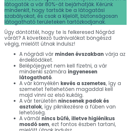
látogatók a vár 80%-át bejárhatják. Kérünk
mindenkit, hogy tartsák be a látogatási
szabályokat, és csak a kijelölt, biztonságosan
látogatható területeken tartózkodjanak.
Úgy döntöttél, hogy te is felkeresed Nógrád
várát? A következő tudnivalókat böngészd
végig, mielőtt útnak indulsz!
A nógrádi vár
minden évszakban
várja az
érdeklődőket.
Belépőjegyet nem kell fizetni, a vár
mindenki számára
ingyenesen
látogatható
.
A vár környékén
kevés a szemetes
, így a
szemetet feltehetően magaddal kell
majd vinni az első kukáig.
A vár területén
nincsenek padok és
asztalok
, így piknikezésre a fűben van
lehetőség.
A várnál
nincs büfé, illetve higiénikus
mosdó sem
, ezt fontos észben tartani,
mielőtt útnak indulsz.