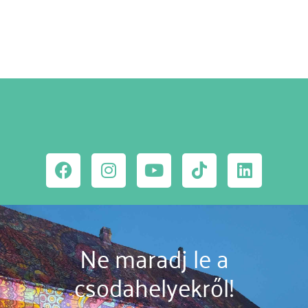
Ne maradj le a
csodahelyekről!