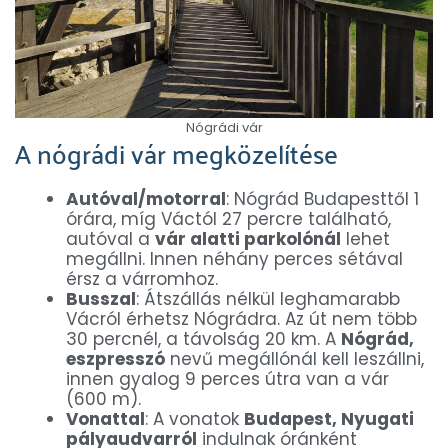
Nógrádi vár
A nógrádi vár megközelítése
Autóval/motorral
: Nógrád Budapesttől 1
órára, míg Váctól 27 percre található,
autóval a
vár alatti parkolónál
lehet
megállni. Innen néhány perces sétával
érsz a várromhoz.
Busszal
: Átszállás nélkül leghamarabb
Vácról érhetsz Nógrádra. Az út nem több
30 percnél, a távolság 20 km. A
Nógrád,
eszpresszó
nevű megállónál kell leszállni,
innen gyalog 9 perces útra van a vár
(600 m).
Vonattal
: A vonatok
Budapest, Nyugati
pályaudvarról
indulnak óránként