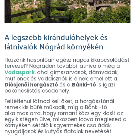
A legszebb kirándulóhelyek és
látnivalók Nógrád környékén
Hozzánk hasonlóan egész napos kikapcsolódást
tervezel? Nógrádon további látnivaló még a
Vadaspark
, ahol gímszarvasok, dámvadak,
muflonok és vaddisznók is élnek, emellett a
Diósjenői horgásztó
és a
Bánki-tó
is igazi
bakancslistás csodahely.
Feltétlenül látnod kell őket, a horgásztónál
remek kis büfé működik, míg a Bánki-tó
alkalmas arra, hogy romantikázz egy kicsit az
egyik stégen ülve, miközben lopva meglesed a
környéken sétáló kisgyermekes családok,
nyugdíjasok és kutyás fiatalok nevetését.