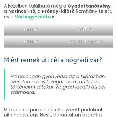
A közelben található még a
Gyadai tanösvény
,
a
Nőtincsi-tó
, a
Prónay-kilátó
Romhány felett,
és a
Várhegy-kilátó
is.
Bánki-tó
Bánki-tó
Bánki-tó
Diósjenői horgásztó
Miért remek úti cél a nógrádi vár?
Ha boldogan gyönyörködsz a kilátásban,
szereted a friss levegőt, és a múltidéző
történelmi sétákat, Nógrád ideális úti cél
számodra.
Miközben a parkolónál elhelyezett padoknál
pihengetsz egy kicsit, garantáltan azokat a