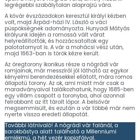
legrégebbi szabálytalan alaprajzú vára.
A kővár évszázadokon keresztül királyi kézben
volt, majd Árpád-házi IV. László a váci
püspökségnek adományozta. Hunyadi Mátyás
királyunk idején a romossá vált várat
helyreállították, és hozzácsatoltak egy
palotatornyot is. A vár a mohácsi vész után,
majd 1663-ban is török kézre került.
Az öregtorony ikonikus része a nógrádi vár
romjainak, már messziről jól látható az egykor
kényelmi berendezésekkel ellátott, mára romos
állapotú torony. Az ok, ami miatt már csak a
maradványaival találkozhatunk, hogy 1685-ben
egy villám csapott a toronyba, ahol azonnal
felrobbant az itt tárolt lőpor. A belsővár
megsemmisült, és ezután a vár többé már nem
nyerte vissza eredeti állapotát.
További látnivaló! A nógrádi vár falánál, a
sarokbástya alatt található a Millenniumi
emlékmű, a hét vezér kopjafáival.