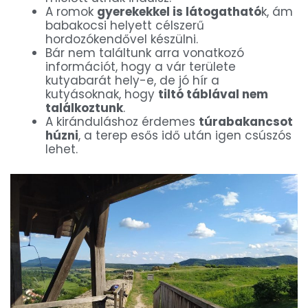
A romok
gyerekekkel is látogatható
k, ám
babakocsi helyett célszerű
hordozókendővel készülni.
Bár nem találtunk arra vonatkozó
információt, hogy a vár területe
kutyabarát hely-e, de jó hír a
kutyásoknak, hogy
tiltó táblával nem
találkoztunk
.
A kiránduláshoz érdemes
túrabakancsot
húzni
, a terep esős idő után igen csúszós
lehet.