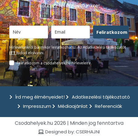
Iratkozz fel hírlevelünkre!
Feliratkozom
Hírlevelünkről bármikor leiratkozhatsz. Az Adatkezelési tájákozatót
ITT
tudod elolvasni.
Feliratkozom a csodahelyek.hu hírleveleire.
Írd meg élményeidet!
Adatkezelési tájékoztató
Impresszum
Médiaajánlat
Referenciák
Csodahelyek.hu 2026 | Minden jog fenntartva
Designed by: CSERHAJNI