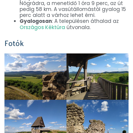
Nógrádra, a menetidő 1 óra 9 perc, az út
pedig 58 km. A vasútállomástól gyalog 15
perc alatt a várhoz lehet érni.
Gyalogosan
: A településen áthalad az
Országos Kéktúra
útvonala.
Fotók