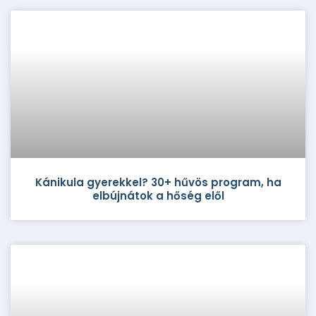
Kánikula gyerekkel? 30+ hűvös program, ha
elbújnátok a hőség elől