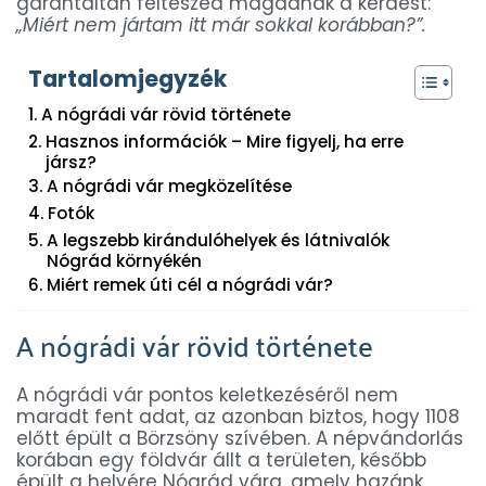
garantáltan felteszed magadnak a kérdést:
„Miért nem jártam itt már sokkal korábban?”.
Tartalomjegyzék
A nógrádi vár rövid története
Hasznos információk – Mire figyelj, ha erre
jársz?
A nógrádi vár megközelítése
Fotók
A legszebb kirándulóhelyek és látnivalók
Nógrád környékén
Miért remek úti cél a nógrádi vár?
A nógrádi vár rövid története
A nógrádi vár pontos keletkezéséről nem
maradt fent adat, az azonban biztos, hogy 1108
előtt épült a Börzsöny szívében. A népvándorlás
korában egy földvár állt a területen, később
épült a helyére Nógrád vára, amely hazánk