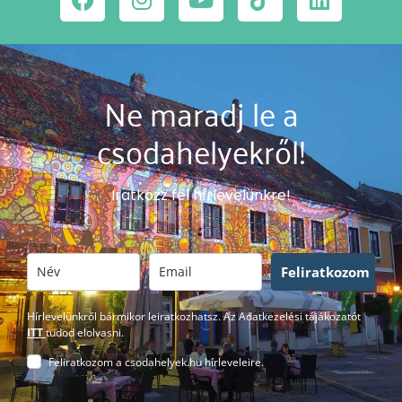
Ne maradj le a
csodahelyekről!
Iratkozz fel hírlevelünkre!
Feliratkozom
Hírlevelünkről bármikor leiratkozhatsz. Az Adatkezelési tájákozatót
ITT
tudod elolvasni.
Feliratkozom a csodahelyek.hu hírleveleire.