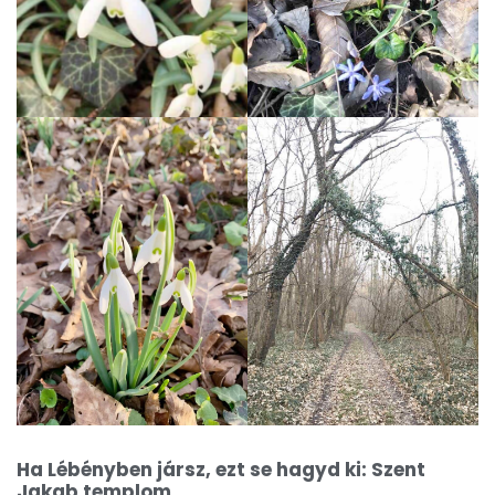
Ha Lébényben jársz, ezt se hagyd ki: Szent
Jakab templom