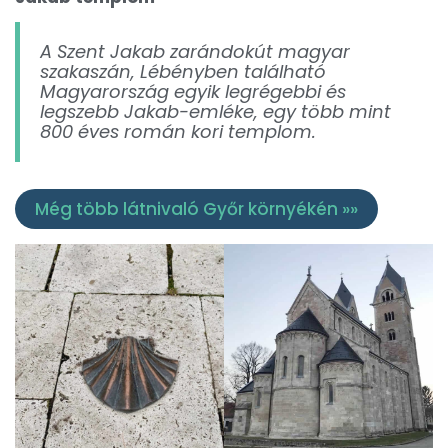
A Szent Jakab zarándokút magyar
szakaszán, Lébényben található
Magyarország egyik legrégebbi és
legszebb Jakab-emléke, egy több mint
800 éves román kori templom.
Még több látnivaló Győr környékén »»