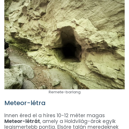
Remete-barlang
Meteor-létra
Innen éred el a híres 10-12 méter magas
Meteor-létrát
, amely a Holdvilág-árok egyik
legismertebb pontja. Elsőre talán meredeknek