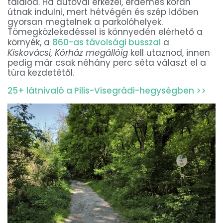
találod. Ha autóval érkezel, érdemes korán
útnak indulni, mert hétvégén és szép időben
gyorsan megtelnek a parkolóhelyek.
Tömegközlekedéssel is könnyedén elérhető a
környék, a
860-as távolsági busszal
a
Kiskovácsi, Kórház megállóig
kell utaznod, innen
pedig már csak néhány perc séta választ el a
túra kezdetétől.
25+ látnivaló a Pilis-Visegrádi-hegységben >>