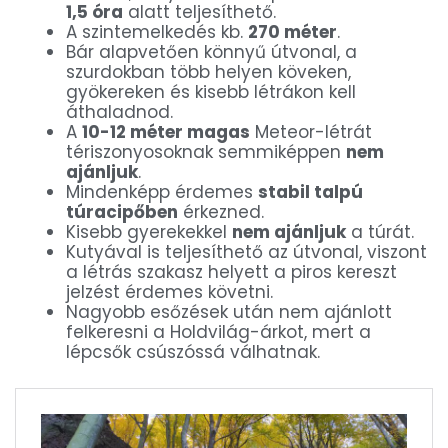
1,5 óra
alatt teljesíthető.
A szintemelkedés kb.
270 méter
.
Bár alapvetően könnyű útvonal, a
szurdokban több helyen köveken,
gyökereken és kisebb létrákon kell
áthaladnod.
A
10-12 méter magas
Meteor-létrát
tériszonyosoknak semmiképpen
nem
ajánljuk
.
Mindenképp érdemes
stabil talpú
túracipőben
érkezned.
Kisebb gyerekekkel
nem ajánljuk
a túrát.
Kutyával is teljesíthető az útvonal, viszont
a létrás szakasz helyett a piros kereszt
jelzést érdemes követni.
Nagyobb esőzések után nem ajánlott
felkeresni a Holdvilág-árkot, mert a
lépcsők csúszóssá válhatnak.