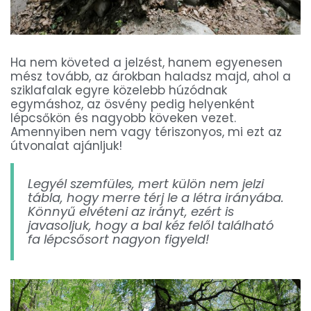
Ha nem követed a jelzést, hanem egyenesen
mész tovább, az árokban haladsz majd, ahol a
sziklafalak egyre közelebb húzódnak
egymáshoz, az ösvény pedig helyenként
lépcsőkön és nagyobb köveken vezet.
Amennyiben nem vagy tériszonyos, mi ezt az
útvonalat ajánljuk!
Legyél szemfüles, mert külön nem jelzi
tábla, hogy merre térj le a létra irányába.
Könnyű elvéteni az irányt, ezért is
javasoljuk, hogy a bal kéz felől található
fa lépcsősort nagyon figyeld!