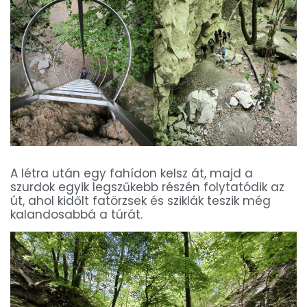
A létra után egy fahídon kelsz át, majd a
szurdok egyik legszűkebb részén folytatódik az
út, ahol kidőlt fatörzsek és sziklák teszik még
kalandosabbá a túrát.