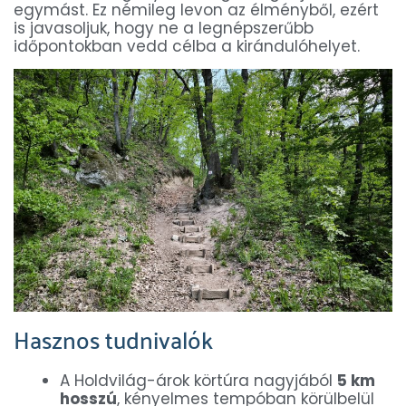
egymást. Ez némileg levon az élményből, ezért
is javasoljuk, hogy ne a legnépszerűbb
időpontokban vedd célba a kirándulóhelyet.
Hasznos tudnivalók
A Holdvilág-árok körtúra nagyjából
5 km
hosszú
, kényelmes tempóban körülbelül