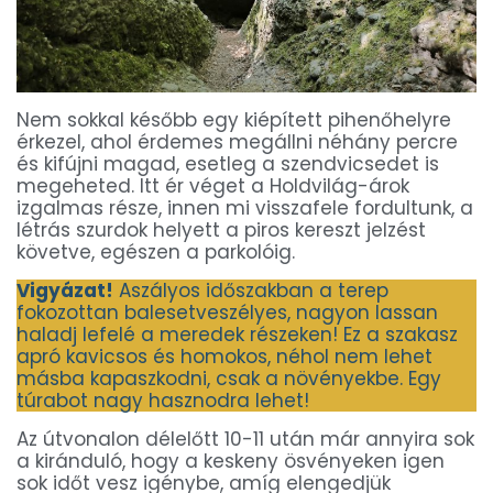
Nem sokkal később egy kiépített pihenőhelyre
érkezel, ahol érdemes megállni néhány percre
és kifújni magad, esetleg a szendvicsedet is
megeheted. Itt ér véget a Holdvilág-árok
izgalmas része, innen mi visszafele fordultunk, a
létrás szurdok helyett a piros kereszt jelzést
követve, egészen a parkolóig.
Vigyázat!
Aszályos időszakban a terep
fokozottan balesetveszélyes, nagyon lassan
haladj lefelé a meredek részeken! Ez a szakasz
apró kavicsos és homokos, néhol nem lehet
másba kapaszkodni, csak a növényekbe. Egy
túrabot nagy hasznodra lehet!
Az útvonalon délelőtt 10-11 után már annyira sok
a kiránduló, hogy a keskeny ösvényeken igen
sok időt vesz igénybe, amíg elengedjük