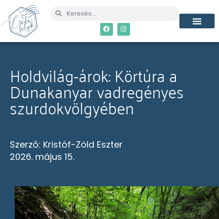
MÉG TÖBB CSO
Holdvilág-árok: Körtúra a
Dunakanyar vadregényes
szurdokvölgyében
Szerző:
Kristóf-Zöld Eszter
2026. május 15.