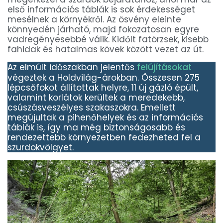
első információs táblák is sok érdekességet
mesélnek a környékről. Az ösvény eleinte
könnyedén járható, majd fokozatosan egyre
vadregényesebbé válik. Kidőlt fatörzsek, kisebb
fahidak és hatalmas kövek között vezet az út.
Az elmúlt időszakban jelentős
felújításokat
végeztek a Holdvilág-árokban. Összesen 275
lépcsőfokot állítottak helyre, 11 új gázló épült,
valamint korlátok kerültek a meredekebb,
csúszásveszélyes szakaszokra. Emellett
megújultak a pihenőhelyek és az információs
táblák is, így ma még biztonságosabb és
rendezettebb környezetben fedezheted fel a
szurdokvölgyet.