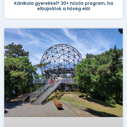
Kánikula gyerekkel? 30+ hűvös program, ha
elbújnátok a hőség elől