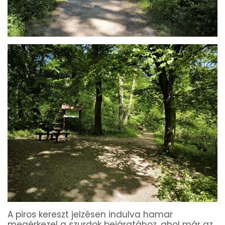
A piros kereszt jelzésen indulva hamar
megérkezel a szurdok bejáratához, ahol már az