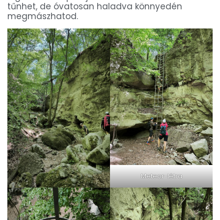
tűnhet, de óvatosan haladva könnyedén
megmászhatod.
Meteor-létra