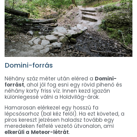
Domini-forrás
Néhány száz méter után eléred a
Domini-
forrást
, ahol jól fog esni egy rövid pihenő és
néhány korty friss víz. Innen kezd igazán
különlegessé válni a Holdvilág-árok.
Hamarosan elérkezel egy hosszú fa
lépcsősorhoz (bal kéz felől). Ha ezt követed, a
piros kereszt jelzésen haladsz tovább egy
meredeken felfelé vezető útvonalon, ami
elkerüli a
Meteor-létrát
.