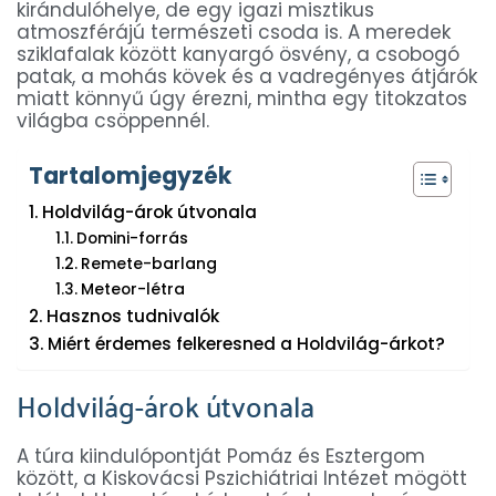
kirándulóhelye, de egy igazi misztikus
atmoszférájú természeti csoda is. A meredek
sziklafalak között kanyargó ösvény, a csobogó
patak, a mohás kövek és a vadregényes átjárók
miatt könnyű úgy érezni, mintha egy titokzatos
világba csöppennél.
Tartalomjegyzék
Holdvilág-árok útvonala
Domini-forrás
Remete-barlang
Meteor-létra
Hasznos tudnivalók
Miért érdemes felkeresned a Holdvilág-árkot?
Holdvilág-árok útvonala
A túra kiindulópontját Pomáz és Esztergom
között, a Kiskovácsi Pszichiátriai Intézet mögött