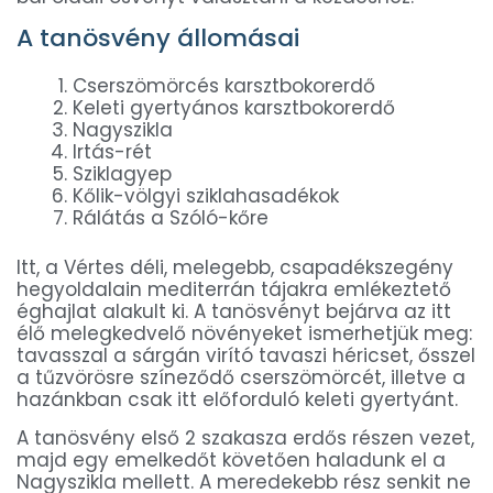
A tanösvény állomásai
Cserszömörcés karsztbokorerdő
Keleti gyertyános karsztbokorerdő
Nagyszikla
Irtás-rét
Sziklagyep
Kőlik-völgyi sziklahasadékok
Rálátás a Szóló-kőre
Itt, a Vértes déli, melegebb, csapadékszegény
hegyoldalain mediterrán tájakra emlékeztető
éghajlat alakult ki. A tanösvényt bejárva az itt
élő melegkedvelő növényeket ismerhetjük meg:
tavasszal a sárgán virító tavaszi héricset, ősszel
a tűzvörösre színeződő cserszömörcét, illetve a
hazánkban csak itt előforduló keleti gyertyánt.
A tanösvény első 2 szakasza erdős részen vezet,
majd egy emelkedőt követően haladunk el a
Nagyszikla mellett. A meredekebb rész senkit ne