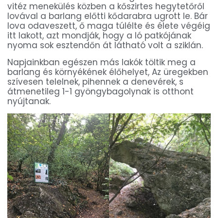
vitéz menekülés közben a kőszirtes hegytetőről
lovával a barlang előtti kődarabra ugrott le. Bár
lova odaveszett, ő maga túlélte és élete végéig
itt lakott, azt mondják, hogy a ló patkójának
nyoma sok esztendőn át látható volt a sziklán.
Napjainkban egészen más lakók töltik meg a
barlang és környékének élőhelyet, Az üregekben
szívesen telelnek, pihennek a denevérek, s
átmenetileg 1-1 gyöngybagolynak is otthont
nyújtanak.