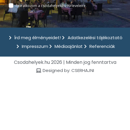
Feliratkozom a csodahelyek.hu hírleveleire.
Írd meg élményeidet!
Adatkezelési tájékoztató
Impresszum
Médiaajánlat
Referenciák
Csodahelyek.hu 2026 | Minden jog fenntartva
Designed by: CSERHAJNI