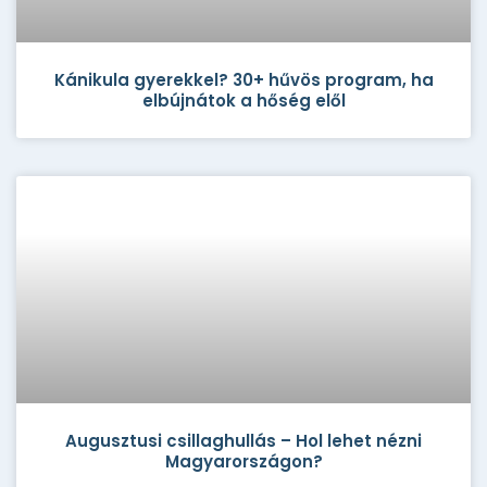
Kánikula gyerekkel? 30+ hűvös program, ha
elbújnátok a hőség elől
Augusztusi csillaghullás – Hol lehet nézni
Magyarországon?