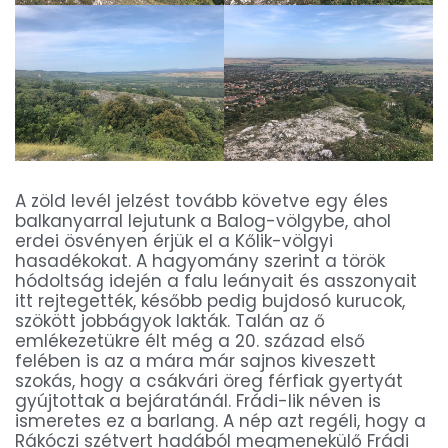
A zöld levél jelzést tovább követve egy éles
balkanyarral lejutunk a Balog-völgybe, ahol
erdei ösvényen érjük el a Kőlik-völgyi
hasadékokat. A hagyomány szerint a török
hódoltság idején a falu leányait és asszonyait
itt rejtegették, később pedig bujdosó kurucok,
szökött jobbágyok lakták. Talán az ő
emlékezetükre élt még a 20. század első
felében is az a mára már sajnos kiveszett
szokás, hogy a csákvári öreg férfiak gyertyát
gyújtottak a bejáratánál. Frádi-lik néven is
ismeretes ez a barlang. A nép azt regéli, hogy a
Rákóczi szétvert hadából megmenekülő Frádi