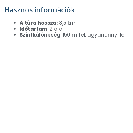
Hasznos információk
A túra hossza:
3,5 km
Időtartam
: 2 óra
Szintkülönbség
: 150 m fel, ugyanannyi le