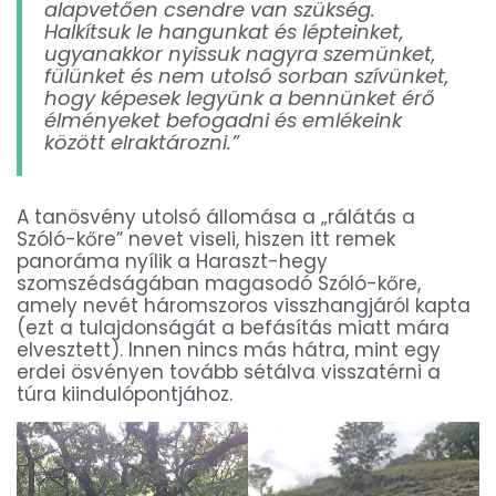
alapvetően csendre van szükség.
Halkítsuk le hangunkat és lépteinket,
ugyanakkor nyissuk nagyra szemünket,
fülünket és nem utolsó sorban szívünket,
hogy képesek legyünk a bennünket érő
élményeket befogadni és emlékeink
között elraktározni.”
A tanösvény utolsó állomása a „rálátás a
Szóló-kőre” nevet viseli, hiszen itt remek
panoráma nyílik a Haraszt-hegy
szomszédságában magasodó Szóló-kőre,
amely nevét háromszoros visszhangjáról kapta
(ezt a tulajdonságát a befásítás miatt mára
elvesztett). Innen nincs más hátra, mint egy
erdei ösvényen tovább sétálva visszatérni a
túra kiindulópontjához.