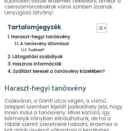
különösen ősszel érdemes felkeresni, amikor a
cserszömörcebokrok vörös színben izzanak.
Lenyűgöző látvány!
Tartalomjegyzék
Haraszt-hegyi tanösvény
A tanösvény állomásai
Tudtad?
Látogatási szabályok
Hasznos információk
Szállást keresel a tanösvény közelében?
Haraszt-hegyi tanösvény
Csákváron, a Gánti utca végén, a vízmű
teleppel szemben kijelölt parkolóhely jelzi, hogy
innen indul a tanösvény. Mivel körtúra, így
bármelyik irányban elindulhatunk, de ha a
táblák szerint szeretnénk haladni, érdemes a
bal oldali ösvényt választani a kezdéshez.