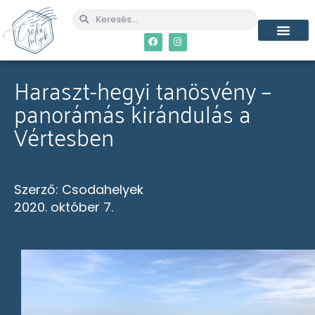
MÉG TÖBB CSO
Haraszt-hegyi tanösvény –
panorámás kirándulás a
Vértesben
Szerző:
Csodahelyek
2020. október 7.