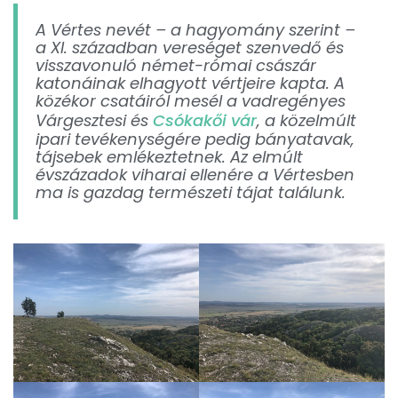
A Vértes nevét – a hagyomány szerint –
a XI. században vereséget szenvedő és
visszavonuló német-római császár
katonáinak elhagyott vértjeire kapta. A
közékor csatáiról mesél a vadregényes
Várgesztesi és
Csókakői vár
, a közelmúlt
ipari tevékenységére pedig bányatavak,
tájsebek emlékeztetnek. Az elmúlt
évszázadok viharai ellenére a Vértesben
ma is gazdag természeti tájat találunk.