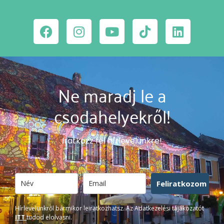
Ne maradj le a
csodahelyekről!
Iratkozz fel hírlevelünkre!
Feliratkozom
Hírlevelünkről bármikor leiratkozhatsz. Az Adatkezelési tájákozatót
ITT
tudod elolvasni.