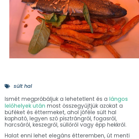
sült hal
Ismét megpróbáljuk a lehetetlent és a
lángos
lelőhelyek után
most összegyűjtjük azokat a
büféket és éttermeket, ahol jóféle sült hal
kapható, legyen szó pisztrángról, fogasról,
harcsáról, keszegről, süllőről vagy épp hekkről.
Halat enni lehet elegáns étteremben, út menti