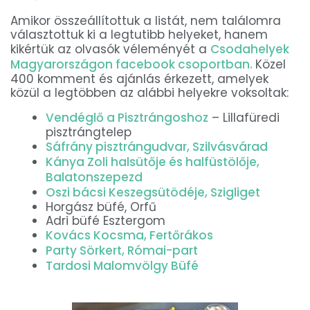
Amikor összeállítottuk a listát, nem találomra
választottuk ki a legtutibb helyeket, hanem
kikértük az olvasók véleményét a
Csodahelyek
Magyarországon facebook csoportban.
Közel
400 komment és ajánlás érkezett, amelyek
közül a legtöbben az alábbi helyekre voksoltak:
Vendéglő a Pisztrángoshoz
– Lillafüredi
pisztrángtelep
Sáfrány pisztrángudvar, Szilvásvárad
Kánya Zoli halsütője és halfüstölője,
Balatonszepezd
Oszi bácsi Keszegsütödéje, Szigliget
Horgász büfé, Orfű
Adri büfé Esztergom
Kovács Kocsma, Fertőrákos
Party Sörkert, Római-part
Tardosi Malomvölgy Büfé