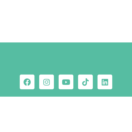
MEGNÉZEM
Ne maradj le a
csodahelyekről!