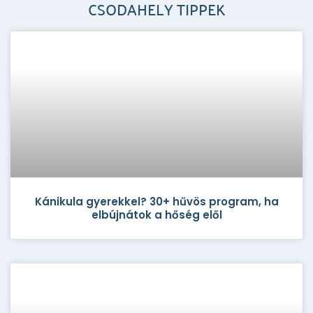
CSODAHELY TIPPEK
Kánikula gyerekkel? 30+ hűvös program, ha
elbújnátok a hőség elől