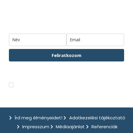
Iratkozz fel hírlevelünkre!
Feliratkozom
Hírlevelünkről bármikor leiratkozhatsz. Az Adatkezelési tájákozatót
ITT
tudod elolvasni.
Feliratkozom a csodahelyek.hu hírleveleire.
Írd meg élményeidet!
Adatkezelési tájékoztató
Impresszum
Médiaajánlat
Referenciák