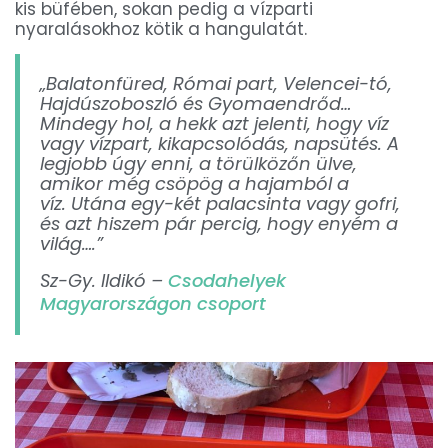
kis büfében, sokan pedig a vízparti
nyaralásokhoz kötik a hangulatát.
„Balatonfüred, Római part, Velencei-tó,
Hajdúszoboszló és Gyomaendrőd…
Mindegy hol, a hekk azt jelenti, hogy víz
vagy vízpart, kikapcsolódás, napsütés. A
legjobb úgy enni, a törülközőn ülve,
amikor még csöpög a hajamból a
víz. Utána egy-két palacsinta vagy gofri,
és azt hiszem pár percig, hogy enyém a
világ….”
Sz-Gy. Ildikó –
Csodahelyek
Magyarországon csoport