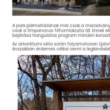
A park pálmaházának már csak a maradványaiv
csak a timpanonos főhomlokzata áll. Ennek ell
bejárása hangulatos program minden koroszt
Az arborétumi séta során folyamatosan újdo
évszakban érdemes célba venni a legkevésbé 