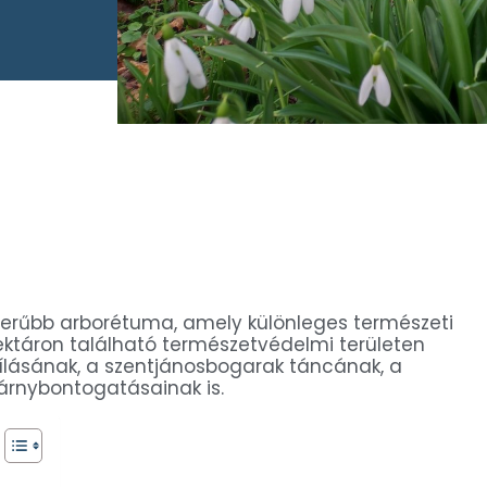
szerűbb arborétuma, amely különleges természeti
ektáron található természetvédelmi területen
yílásának, a szentjánosbogarak táncának, a
zárnybontogatásainak is.