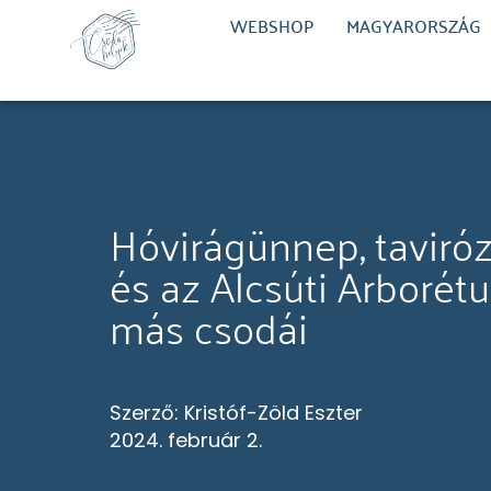
WEBSHOP
MAGYARORSZÁG
Hóvirágünnep, taviró
és az Alcsúti Arborét
más csodái
Szerző:
Kristóf-Zöld Eszter
2024. február 2.