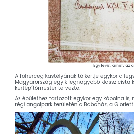
Egy levél, amely az 
A főherceg kastélyának tájkertje egykor a legs
Magyarország egyik legnagyobb klasszicista k
kertépítőmester tervezte.
Az épülethez tartozott egykor egy kápolna is
régi angolpark területén a Babaház, a Gloriet