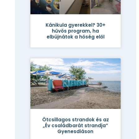
Kánikula gyerekkel? 30+
hűvös program, ha
elbújnátok a hőség elől
Ötcsillagos strandok és az
„Év családbarát strandja”
Gyenesdiáson