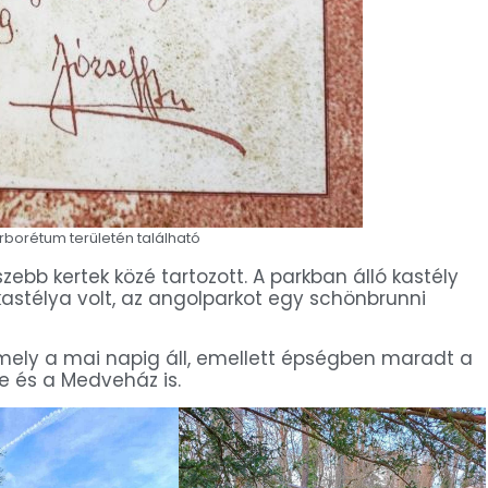
arborétum területén található
zebb kertek közé tartozott. A parkban álló kastély
astélya volt, az angolparkot egy schönbrunni
, mely a mai napig áll, emellett épségben maradt a
te és a Medveház is.