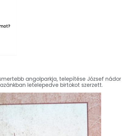
umot?
smertebb angolparkja, telepítése József nádor
hazánkban letelepedve birtokot szerzett.