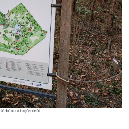
térképe a bejáratnál