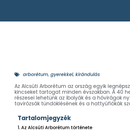
arborétum
,
gyerekkel
,
kirándulás
Az Alcsúti Arborétum az ország egyik legnép
kincseket tartogat minden évszakban. A 40 h
részesei lehetünk az ibolyák és a hóvirágok n
tavirózsák tündöklésének és a hattyúfiókák s
Tartalomjegyzék
Az Alcsúti Arborétum története