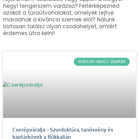
hegyi tengerszem varázsa? Feltérképeznéd
azokat a túraútvonalakat, amelyek rejtve
maradnak a kíváncsi szemek elől? Nálunk
biztosan találsz olyan csodahelyet, amiért
érdemes útra kelni!
BORSOD-ABAÚJ-ZEMPLÉN
Cserépváralja – Szurdoktúra, tanösvény és
kaptárkövek a Bükkalján