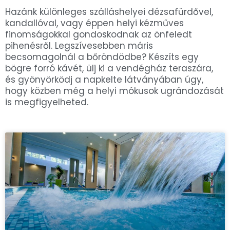
Hazánk különleges szálláshelyei dézsafürdővel,
kandallóval, vagy éppen helyi kézműves
finomságokkal gondoskodnak az önfeledt
pihenésről. Legszívesebben máris
becsomagolnál a bőröndödbe? Készíts egy
bögre forró kávét, ülj ki a vendégház teraszára,
és gyönyörködj a napkelte látványában úgy,
hogy közben még a helyi mókusok ugrándozását
is megfigyelheted.