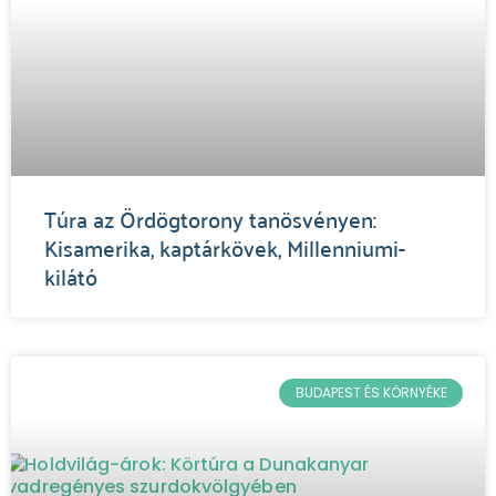
Túra az Ördögtorony tanösvényen:
Kisamerika, kaptárkövek, Millenniumi-
kilátó
BUDAPEST ÉS KÖRNYÉKE