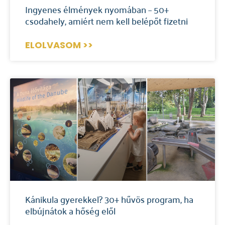
Ingyenes élmények nyomában – 50+
csodahely, amiért nem kell belépőt fizetni
ELOLVASOM >>
Kánikula gyerekkel? 30+ hűvös program, ha
elbújnátok a hőség elől