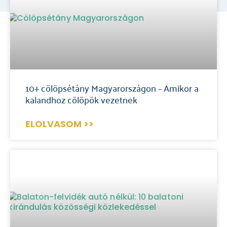
10+ cölöpsétány Magyarországon – Amikor a
kalandhoz cölöpök vezetnek
ELOLVASOM >>