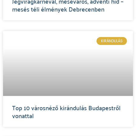
Jégvirágkarnevál, meseváros, adventi híd –
mesés téli élmények Debrecenben
KIRÁNDULÁS
Top 10 városnéző kirándulás Budapestről
vonattal