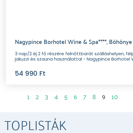
Nagypince Borhotel Wine & Spa****, Böhönye
3 nap/2 éj 2 fő részére felnőttbarát szálláshelyen, fél
jakuzzi és szauna használattal - Nagypince Borhotel
54 990 Ft
1
2
3
4
5
6
7
8
9
10
TOPLISTÁK