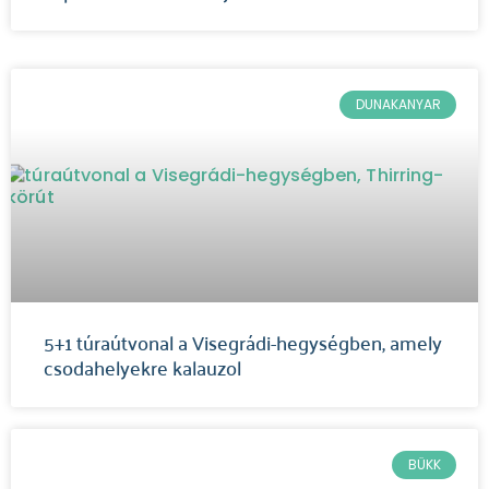
DUNAKANYAR
5+1 túraútvonal a Visegrádi-hegységben, amely
csodahelyekre kalauzol
BÜKK