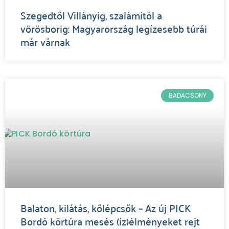
Szegedtől Villányig, szalámitól a
vörösborig: Magyarország legízesebb túrái
már várnak
BADACSONY
Balaton, kilátás, kőlépcsők – Az új PICK
Bordó körtúra mesés (íz)élményeket rejt