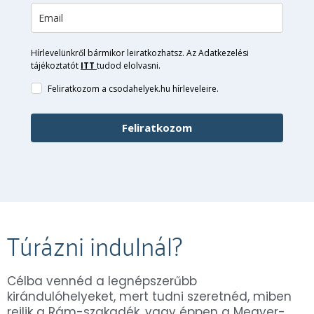
Hírlevelünkről bármikor leiratkozhatsz. Az Adatkezelési
tájékoztatót
ITT
tudod elolvasni.
Feliratkozom a csodahelyek.hu hírleveleire.
Feliratkozom
Túrázni indulnál?
Célba vennéd a legnépszerűbb
kirándulóhelyeket, mert tudni szeretnéd, miben
rejlik a Rám-szakadék, vagy éppen a Megyer-