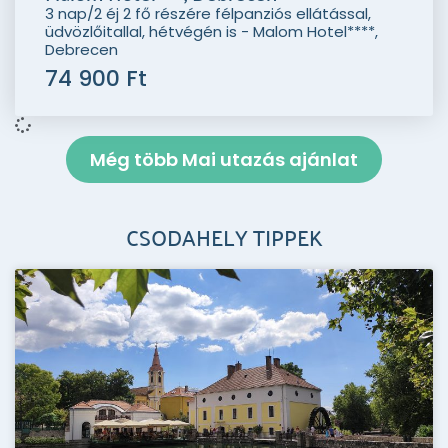
3 nap/2 éj 2 fő részére félpanziós ellátással,
üdvözlőitallal, hétvégén is - Malom Hotel****,
Debrecen
74 900 Ft
Még több Mai utazás ajánlat
CSODAHELY TIPPEK