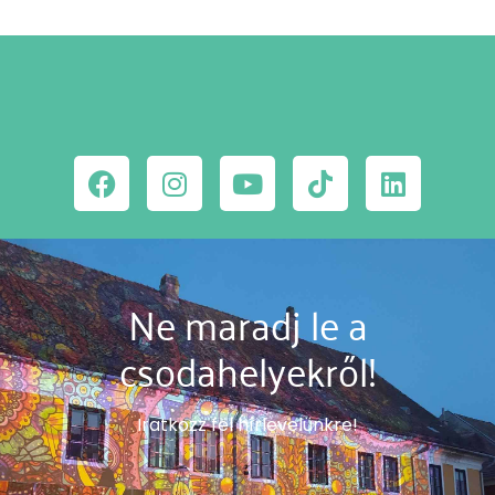
Ne maradj le a
csodahelyekről!
Iratkozz fel hírlevelünkre!